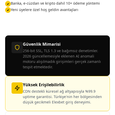
Banka, e-cüzdan ve kripto dahil 10+ ödeme yöntemi
✓
Yeni üyelere özel hoş geldin avantajları
✓
Güvenlik Mimarisi
256-bit SSL, TLS 1.3 ve bağımsız denetimler.
2026 güncellemesiyle eklenen AI anomali
motoru alışılmadık girişimleri gerçek zamanlı
tespit etmektedir.
Yüksek Erişilebilirlik
CDN destekli küresel ağ altyapısıyla %99.9
uptime garantisi. Türkiye'nin her bölgesinden
düşük gecikmeli Elexbet giriş deneyimi.