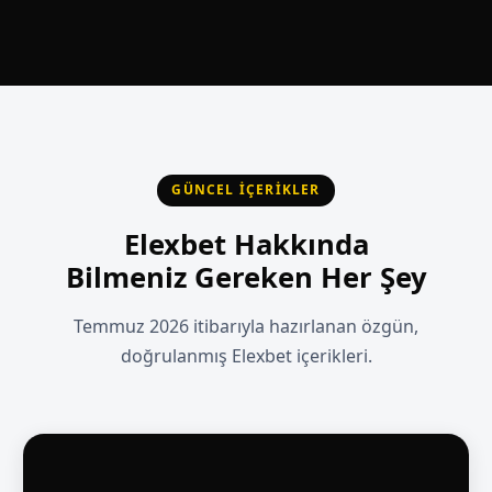
GÜNCEL İÇERIKLER
Elexbet Hakkında
Bilmeniz Gereken Her Şey
Temmuz 2026 itibarıyla hazırlanan özgün,
doğrulanmış Elexbet içerikleri.