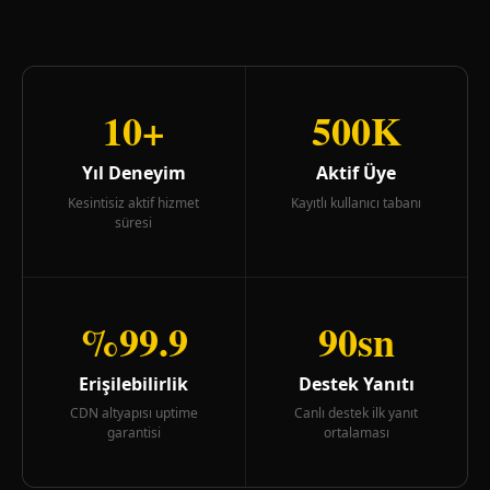
10+
500K
Yıl Deneyim
Aktif Üye
Kesintisiz aktif hizmet
Kayıtlı kullanıcı tabanı
süresi
%99.9
90sn
Erişilebilirlik
Destek Yanıtı
CDN altyapısı uptime
Canlı destek ilk yanıt
garantisi
ortalaması