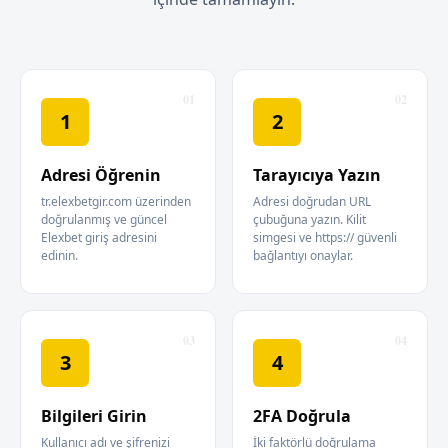
1
2
Adresi Öğrenin
Tarayıcıya Yazın
tr.elexbetgir.com üzerinden
Adresi doğrudan URL
doğrulanmış ve güncel
çubuğuna yazın. Kilit
Elexbet giriş adresini
simgesi ve https:// güvenli
edinin.
bağlantıyı onaylar.
3
4
Bilgileri Girin
2FA Doğrula
Kullanıcı adı ve şifrenizi
İki faktörlü doğrulama