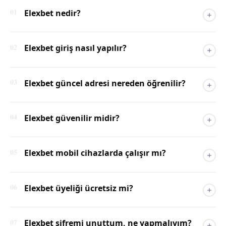
01
Elexbet nedir?
Elexbet, uluslararası lisans kapsamında faaliyet
02
Elexbet giriş nasıl yapılır?
gösteren, Türk kullanıcılara tam Türkçe arayüz ve 7/24
destek sunan dijital eğlence ve interaktif içerik
platformudur. Güvenlik odaklı altyapısı ve kesintisiz
tr.elexbetgir.com üzerinden doğrulanmış güncel
03
Elexbet güncel adresi nereden öğrenilir?
erişim altyapısıyla kullanıcı memnuniyetini öncelikli
Elexbet giriş adresini edinin. Adresi tarayıcınıza
hedef olarak benimseyen Elexbet, yıllar içinde güçlü
doğrudan yazın; URL'de kilit simgesi ve "https://"
bir üye tabanı oluşturmuştur.
olduğunu doğrulayın. Kullanıcı adı ve şifrenizi giriş
Elexbet güncel giriş adresi için tr.elexbetgir.com
04
Elexbet güvenilir midir?
formuna girin, Giriş butonuna tıklayın. 2FA aktifse
sayfasını düzenli olarak takip edin. Adres değişiklikleri
SMS ya da authenticator kodunuzu da girerek işlemi
anlık olarak güncellenmektedir. Arama motorlarından
tamamlayın.
ulaşılan sonuçlar her zaman resmi adres
Evet. Elexbet, uluslararası lisans çerçevesinde faaliyet
05
Elexbet mobil cihazlarda çalışır mı?
olmayabileceğinden, doğrulama için bu sayfayı
göstermekte olup bağımsız güvenlik denetimlerinden
kullanın ve adresi tarayıcınızda yer imi olarak
geçmektedir. 256-bit SSL şifreleme, TLS 1.3 protokolü
kaydedin.
ve yapay zeka destekli anomali tespiti, platformun
Evet. Elexbet'in 2026'da yenilenen duyarlı (responsive)
06
Elexbet üyeliği ücretsiz mi?
güvenlik standartlarını yüksek tutmaktadır.
arayüzü iOS ve Android'in tüm güncel sürümlerinde
sorunsuz çalışmaktadır. Ek uygulama indirmeye gerek
kalmadan mobil tarayıcıdan Elexbet giriş yapabilir,
Evet, Elexbet üyeliği tamamen ücretsizdir. Güncel
07
Elexbet şifremi unuttum, ne yapmalıyım?