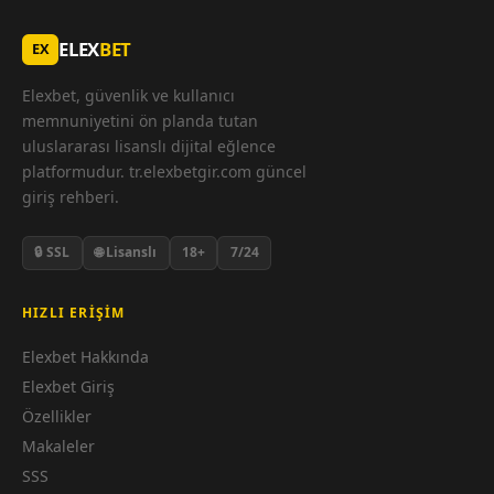
ELEX
BET
EX
Elexbet, güvenlik ve kullanıcı
memnuniyetini ön planda tutan
uluslararası lisanslı dijital eğlence
platformudur. tr.elexbetgir.com güncel
giriş rehberi.
🔒 SSL
🌐 Lisanslı
18+
7/24
HIZLI ERIŞIM
Elexbet Hakkında
Elexbet Giriş
Özellikler
Makaleler
SSS