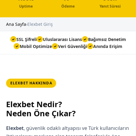
Uptime
Ödeme
Yanıt Süresi
Ana Sayfa
›
Elexbet Giriş
SSL Şifreli
Uluslararası Lisans
Bağımsız Denetim
✓
✓
✓
Mobil Optimize
Veri Güvenliği
Anında Erişim
✓
✓
✓
ELEXBET HAKKINDA
Elexbet Nedir?
Neden Öne Çıkar?
Elexbet
, güvenlik odaklı altyapısı ve Türk kullanıcıların