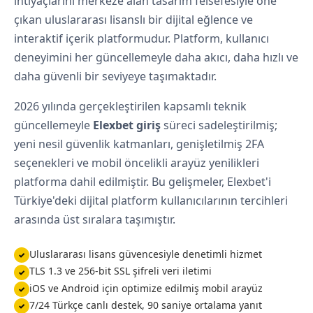
ihtiyaçlarını merkeze alan tasarım felsefesiyle öne
çıkan uluslararası lisanslı bir dijital eğlence ve
interaktif içerik platformudur. Platform, kullanıcı
deneyimini her güncellemeyle daha akıcı, daha hızlı ve
daha güvenli bir seviyeye taşımaktadır.
2026 yılında gerçekleştirilen kapsamlı teknik
güncellemeyle
Elexbet giriş
süreci sadeleştirilmiş;
yeni nesil güvenlik katmanları, genişletilmiş 2FA
seçenekleri ve mobil öncelikli arayüz yenilikleri
platforma dahil edilmiştir. Bu gelişmeler, Elexbet'i
Türkiye'deki dijital platform kullanıcılarının tercihleri
arasında üst sıralara taşımıştır.
Uluslararası lisans güvencesiyle denetimli hizmet
✓
TLS 1.3 ve 256-bit SSL şifreli veri iletimi
✓
iOS ve Android için optimize edilmiş mobil arayüz
✓
7/24 Türkçe canlı destek, 90 saniye ortalama yanıt
✓