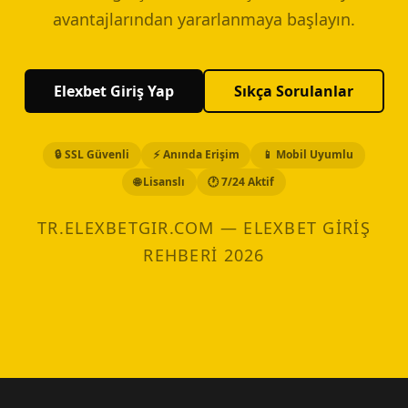
avantajlarından yararlanmaya başlayın.
Elexbet Giriş Yap
Sıkça Sorulanlar
🔒 SSL Güvenli
⚡ Anında Erişim
📱 Mobil Uyumlu
🌐 Lisanslı
🕐 7/24 Aktif
TR.ELEXBETGIR.COM — ELEXBET GİRİŞ
REHBERİ 2026