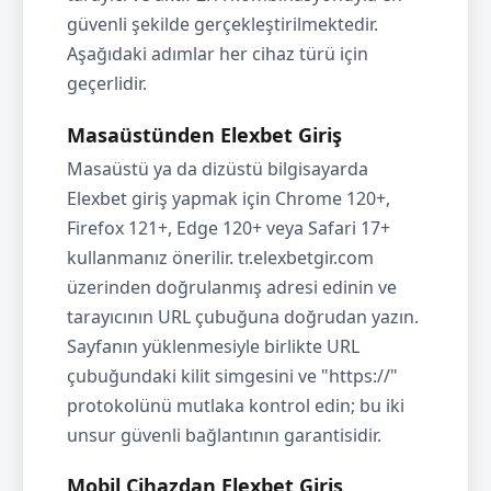
güvenli şekilde gerçekleştirilmektedir.
Aşağıdaki adımlar her cihaz türü için
geçerlidir.
Masaüstünden Elexbet Giriş
Masaüstü ya da dizüstü bilgisayarda
Elexbet giriş yapmak için Chrome 120+,
Firefox 121+, Edge 120+ veya Safari 17+
kullanmanız önerilir. tr.elexbetgir.com
üzerinden doğrulanmış adresi edinin ve
tarayıcının URL çubuğuna doğrudan yazın.
Sayfanın yüklenmesiyle birlikte URL
çubuğundaki kilit simgesini ve "https://"
protokolünü mutlaka kontrol edin; bu iki
unsur güvenli bağlantının garantisidir.
Mobil Cihazdan Elexbet Giriş