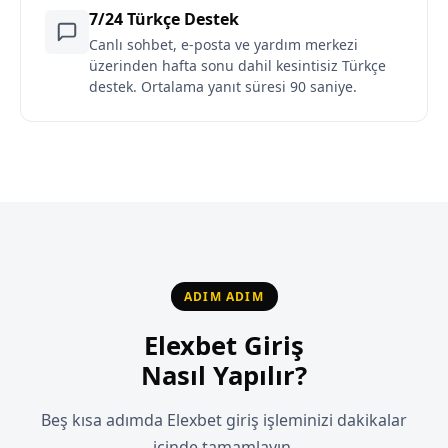
7/24 Türkçe Destek
Canlı sohbet, e-posta ve yardım merkezi
üzerinden hafta sonu dahil kesintisiz Türkçe
destek. Ortalama yanıt süresi 90 saniye.
ADIM ADIM
Elexbet Giriş
Nasıl Yapılır?
Beş kısa adımda Elexbet giriş işleminizi dakikalar
içinde tamamlayın.