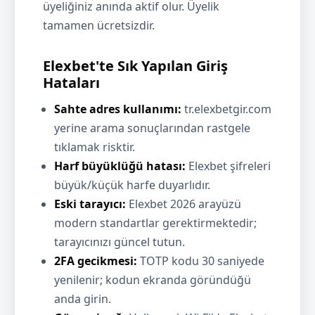
üyeliğiniz anında aktif olur. Üyelik
tamamen ücretsizdir.
Elexbet'te Sık Yapılan Giriş
Hataları
Sahte adres kullanımı:
tr.elexbetgir.com
yerine arama sonuçlarından rastgele
tıklamak risktir.
Harf büyüklüğü hatası:
Elexbet şifreleri
büyük/küçük harfe duyarlıdır.
Eski tarayıcı:
Elexbet 2026 arayüzü
modern standartlar gerektirmektedir;
tarayıcınızı güncel tutun.
2FA gecikmesi:
TOTP kodu 30 saniyede
yenilenir; kodun ekranda göründüğü
anda girin.