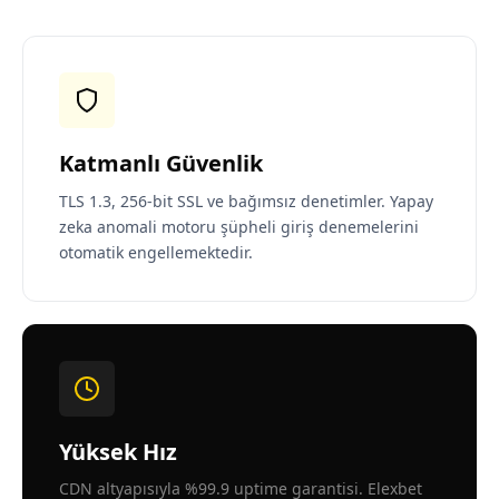
Katmanlı Güvenlik
TLS 1.3, 256-bit SSL ve bağımsız denetimler. Yapay
zeka anomali motoru şüpheli giriş denemelerini
otomatik engellemektedir.
Yüksek Hız
CDN altyapısıyla %99.9 uptime garantisi. Elexbet