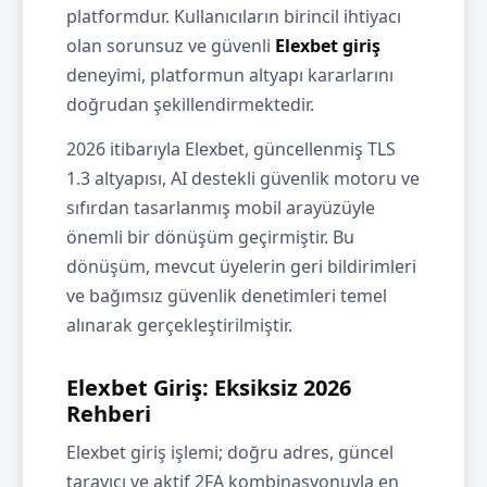
platformdur. Kullanıcıların birincil ihtiyacı
olan sorunsuz ve güvenli
Elexbet giriş
deneyimi, platformun altyapı kararlarını
doğrudan şekillendirmektedir.
2026 itibarıyla Elexbet, güncellenmiş TLS
1.3 altyapısı, AI destekli güvenlik motoru ve
sıfırdan tasarlanmış mobil arayüzüyle
önemli bir dönüşüm geçirmiştir. Bu
dönüşüm, mevcut üyelerin geri bildirimleri
ve bağımsız güvenlik denetimleri temel
alınarak gerçekleştirilmiştir.
Elexbet Giriş: Eksiksiz 2026
Rehberi
Elexbet giriş işlemi; doğru adres, güncel
tarayıcı ve aktif 2FA kombinasyonuyla en