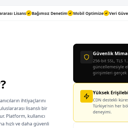
ararası Lisans
Bağımsız Denetim
Mobil Optimize
Veri Güve
✓
✓
✓
Güvenlik Mimar
256-bit SSL, TLS 1
güncellemesiyle e
girişimleri gerçek
?
Yüksek Erişilebi
CDN destekli küres
anıcıların ihtiyaçlarını
Türkiye'nin her bö
uslararası lisanslı bir
deneyimi.
ur. Platform, kullanıcı
a hızlı ve daha güvenli