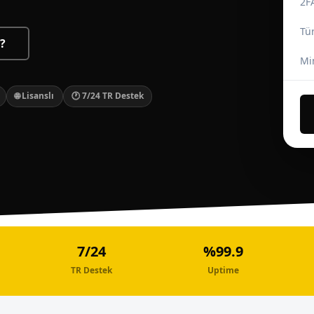
2F
Tü
?
Mi
🌐 Lisanslı
🕐 7/24 TR Destek
7/24
%99.9
TR Destek
Uptime