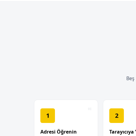
Beş 
1
2
Adresi Öğrenin
Tarayıcıya