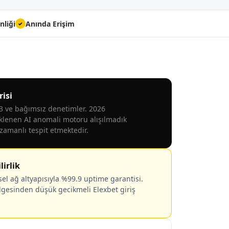
nliği
Anında Erişim
✓
isi
.3 ve bağımsız denetimler. 2026
klenen AI anomali motoru alışılmadık
 zamanlı tespit etmektedir.
lirlik
el ağ altyapısıyla %99.9 uptime garantisi.
lgesinden düşük gecikmeli Elexbet giriş