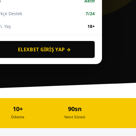
A
Aktif
rkçe Destek
7/24
n. Yaş
18+
ELEXBET GİRİŞ YAP →
10+
90sn
Ödeme
Yanıt Süresi