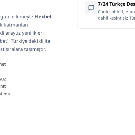
7/24 Türkçe De
Canlı sohbet, e-p
k güncellemeyle
Elexbet
dahil kesintisiz T
ik katmanları,
li arayüz yenilikleri
et'i Türkiye'deki dijital
t sıralara taşımıştır.
met
yüz
nıt
ntemi