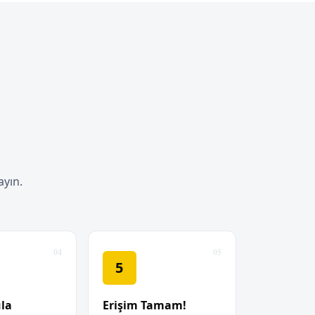
ayın.
5
la
Erişim Tamam!