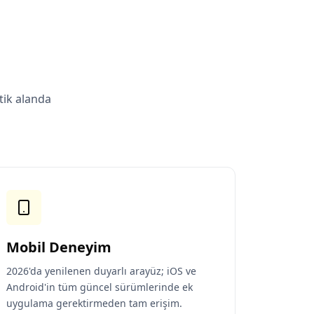
itik alanda
Mobil Deneyim
2026'da yenilenen duyarlı arayüz; iOS ve
Android'in tüm güncel sürümlerinde ek
uygulama gerektirmeden tam erişim.