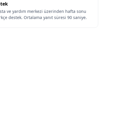
stek
osta ve yardım merkezi üzerinden hafta sonu
ürkçe destek. Ortalama yanıt süresi 90 saniye.