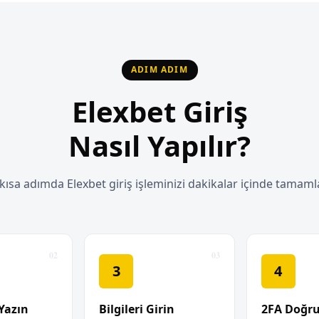
ADIM ADIM
Elexbet Giriş
Nasıl Yapılır?
kısa adımda Elexbet giriş işleminizi dakikalar içinde tamaml
3
4
 Yazın
Bilgileri Girin
2FA Doğru