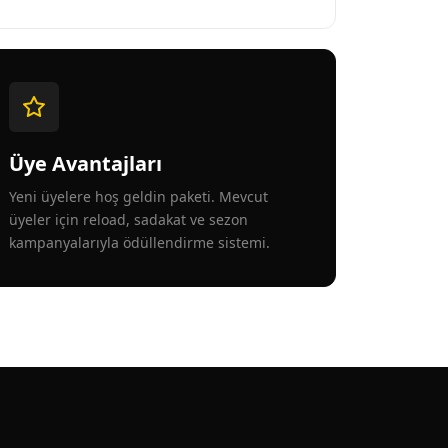
Üye Avantajları
Yeni üyelere hoş geldin paketi. Mevcut
üyeler için reload, sadakat ve sezon
kampanyalarıyla ödüllendirme sistemi.