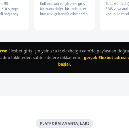
n URL
Kullanıcı adı ve şifrenizi giriş
İki faktörlü d
Kilit simgesi
formuna doğru biçimde girin;
SMS veya auth
nli bağlantıyı
büyük/küçük harfe dikkat edin.
kodunu girere
ısı:
Elexbet giriş için yalnızca tr.elexbetgir.com'da paylaşılan doğr
 adını taklit eden sahte sitelere dikkat edin;
gerçek Elexbet adresi d
başlar.
PLATFORM AVANTAJLARI