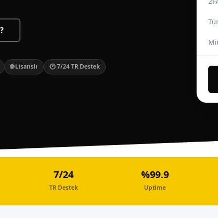
2F
Tü
?
Mi
🌐 Lisanslı
🕐 7/24 TR Destek
7/24
%99.9
TR Destek
Uptime