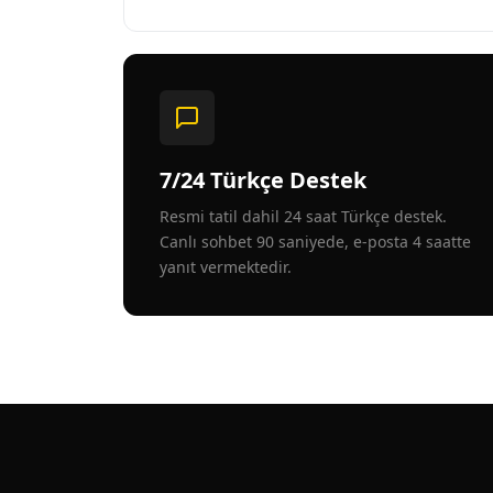
7/24 Türkçe Destek
Resmi tatil dahil 24 saat Türkçe destek.
Canlı sohbet 90 saniyede, e-posta 4 saatte
yanıt vermektedir.