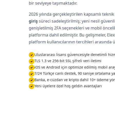
bir seviyeye taşımaktadır.
2026 yılında gerçekleştirilen kapsamlı tekni
giriş
süreci sadeleştirilmiş; yeni nesil güvenl
genişletilmiş 2FA seçenekleri ve mobil öncelik
platforma dahil edilmiştir. Bu gelişmeler, Elexb
platform kullanıcılarının tercihleri arasında üs
Uluslararası lisans güvencesiyle denetimli hiz
✓
TLS 1.3 ve 256-bit SSL şifreli veri iletimi
✓
iOS ve Android için optimize edilmiş mobil ara
✓
7/24 Türkçe canlı destek, 90 saniye ortalama ya
✓
Banka, e-cüzdan ve kripto dahil 10+ ödeme yö
✓
Yeni üyelere özel hoş geldin avantajları
✓