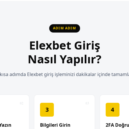
ADIM ADIM
Elexbet Giriş
Nasıl Yapılır?
kısa adımda Elexbet giriş işleminizi dakikalar içinde tamaml
3
4
 Yazın
Bilgileri Girin
2FA Doğru