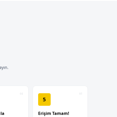
ayın.
5
la
Erişim Tamam!