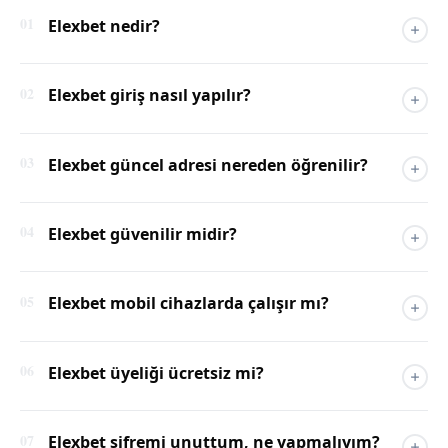
01
Elexbet nedir?
Elexbet, uluslararası lisans kapsamında faaliyet
02
Elexbet giriş nasıl yapılır?
gösteren, Türk kullanıcılara tam Türkçe arayüz ve 7/24
destek sunan dijital eğlence ve interaktif içerik
platformudur. Güvenlik odaklı altyapısı ve kesintisiz
tr.elexbetgir.com üzerinden doğrulanmış güncel
03
Elexbet güncel adresi nereden öğrenilir?
erişim altyapısıyla kullanıcı memnuniyetini öncelikli
Elexbet giriş adresini edinin. Adresi tarayıcınıza
hedef olarak benimseyen Elexbet, yıllar içinde güçlü
doğrudan yazın; URL'de kilit simgesi ve "https://"
bir üye tabanı oluşturmuştur.
olduğunu doğrulayın. Kullanıcı adı ve şifrenizi giriş
Elexbet güncel giriş adresi için tr.elexbetgir.com
04
Elexbet güvenilir midir?
formuna girin, Giriş butonuna tıklayın. 2FA aktifse
sayfasını düzenli olarak takip edin. Adres değişiklikleri
SMS ya da authenticator kodunuzu da girerek işlemi
anlık olarak güncellenmektedir. Arama motorlarından
tamamlayın.
ulaşılan sonuçlar her zaman resmi adres
Evet. Elexbet, uluslararası lisans çerçevesinde faaliyet
05
Elexbet mobil cihazlarda çalışır mı?
olmayabileceğinden, doğrulama için bu sayfayı
göstermekte olup bağımsız güvenlik denetimlerinden
kullanın ve adresi tarayıcınızda yer imi olarak
geçmektedir. 256-bit SSL şifreleme, TLS 1.3 protokolü
kaydedin.
ve yapay zeka destekli anomali tespiti, platformun
Evet. Elexbet'in 2026'da yenilenen duyarlı (responsive)
06
Elexbet üyeliği ücretsiz mi?
güvenlik standartlarını yüksek tutmaktadır.
arayüzü iOS ve Android'in tüm güncel sürümlerinde
sorunsuz çalışmaktadır. Ek uygulama indirmeye gerek
kalmadan mobil tarayıcıdan Elexbet giriş yapabilir,
Evet, Elexbet üyeliği tamamen ücretsizdir. Güncel
07
Elexbet şifremi unuttum, ne yapmalıyım?