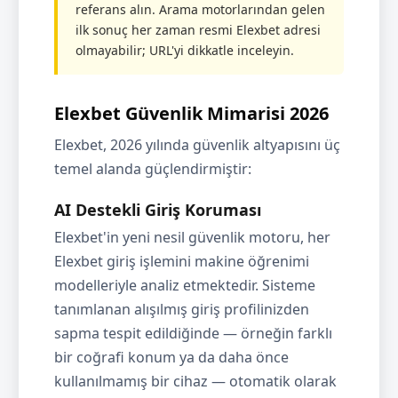
referans alın. Arama motorlarından gelen
ilk sonuç her zaman resmi Elexbet adresi
olmayabilir; URL'yi dikkatle inceleyin.
Elexbet Güvenlik Mimarisi 2026
Elexbet, 2026 yılında güvenlik altyapısını üç
temel alanda güçlendirmiştir:
AI Destekli Giriş Koruması
Elexbet'in yeni nesil güvenlik motoru, her
Elexbet giriş işlemini makine öğrenimi
modelleriyle analiz etmektedir. Sisteme
tanımlanan alışılmış giriş profilinizden
sapma tespit edildiğinde — örneğin farklı
bir coğrafi konum ya da daha önce
kullanılmamış bir cihaz — otomatik olarak