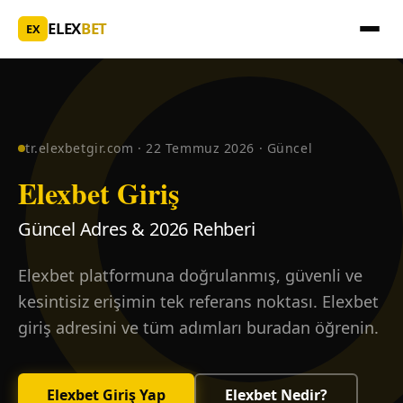
ELEX
BET
EX
tr.elexbetgir.com · 22 Temmuz 2026 · Güncel
Elexbet Giriş
Güncel Adres & 2026 Rehberi
Elexbet platformuna doğrulanmış, güvenli ve
kesintisiz erişimin tek referans noktası. Elexbet
giriş adresini ve tüm adımları buradan öğrenin.
Elexbet Giriş Yap
Elexbet Nedir?