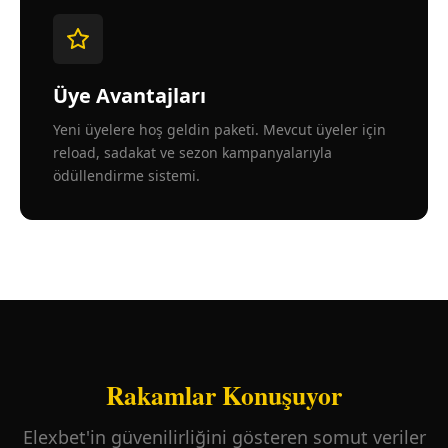
Üye Avantajları
Yeni üyelere hoş geldin paketi. Mevcut üyeler için
reload, sadakat ve sezon kampanyalarıyla
ödüllendirme sistemi.
Rakamlar Konuşuyor
Elexbet'in güvenilirliğini gösteren somut veriler