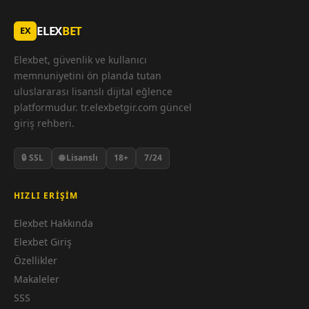
ELEX
BET
EX
Elexbet, güvenlik ve kullanıcı
memnuniyetini ön planda tutan
uluslararası lisanslı dijital eğlence
platformudur. tr.elexbetgir.com güncel
giriş rehberi.
🔒 SSL
🌐 Lisanslı
18+
7/24
HIZLI ERIŞIM
Elexbet Hakkında
Elexbet Giriş
Özellikler
Makaleler
SSS