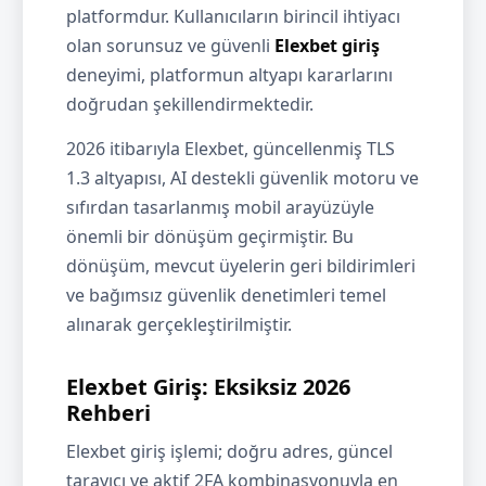
platformdur. Kullanıcıların birincil ihtiyacı
olan sorunsuz ve güvenli
Elexbet giriş
deneyimi, platformun altyapı kararlarını
doğrudan şekillendirmektedir.
2026 itibarıyla Elexbet, güncellenmiş TLS
1.3 altyapısı, AI destekli güvenlik motoru ve
sıfırdan tasarlanmış mobil arayüzüyle
önemli bir dönüşüm geçirmiştir. Bu
dönüşüm, mevcut üyelerin geri bildirimleri
ve bağımsız güvenlik denetimleri temel
alınarak gerçekleştirilmiştir.
Elexbet Giriş: Eksiksiz 2026
Rehberi
Elexbet giriş işlemi; doğru adres, güncel
tarayıcı ve aktif 2FA kombinasyonuyla en