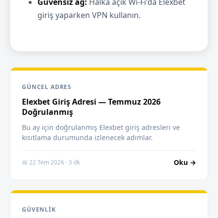
Güvensiz ağ:
Halka açık Wi-Fi'da Elexbet
giriş yaparken VPN kullanın.
GÜNCEL ADRES
Elexbet Giriş Adresi — Temmuz 2026
Doğrulanmış
Bu ay için doğrulanmış Elexbet giriş adresleri ve
kısıtlama durumunda izlenecek adımlar.
Oku →
📅 22 Tem 2026 · 3 dk
GÜVENLIK