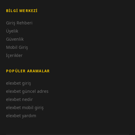
BILGI MERKEZI
Giriş Rehberi
Üyelik
Güvenlik
Mobil Giriş
İçerikler
POPÜLER ARAMALAR
elexbet giriş
elexbet güncel adres
elexbet nedir
elexbet mobil giriş
elexbet yardım