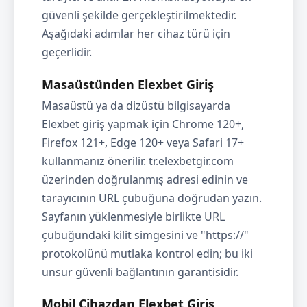
güvenli şekilde gerçekleştirilmektedir.
Aşağıdaki adımlar her cihaz türü için
geçerlidir.
Masaüstünden Elexbet Giriş
Masaüstü ya da dizüstü bilgisayarda
Elexbet giriş yapmak için Chrome 120+,
Firefox 121+, Edge 120+ veya Safari 17+
kullanmanız önerilir. tr.elexbetgir.com
üzerinden doğrulanmış adresi edinin ve
tarayıcının URL çubuğuna doğrudan yazın.
Sayfanın yüklenmesiyle birlikte URL
çubuğundaki kilit simgesini ve "https://"
protokolünü mutlaka kontrol edin; bu iki
unsur güvenli bağlantının garantisidir.
Mobil Cihazdan Elexbet Giriş