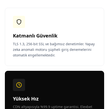
Katmanlı Güvenlik
TLS 1.3, 256-bit SSL ve bağımsız denetimler. Yapay
zeka anomali motoru şüpheli giriş denemelerini
otomatik engellemektedir.
Yüksek Hız
CDN altyapısıyla %99.9 uptime garantisi. Elexbet