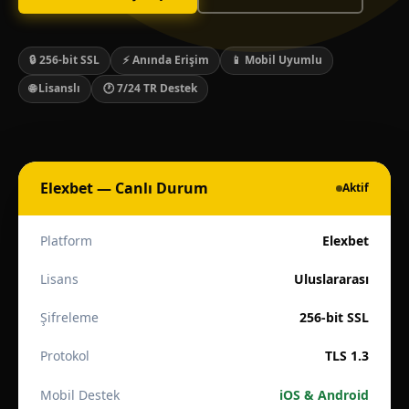
🔒 256-bit SSL
⚡ Anında Erişim
📱 Mobil Uyumlu
🌐 Lisanslı
🕐 7/24 TR Destek
Elexbet — Canlı Durum
Aktif
Platform
Elexbet
Lisans
Uluslararası
Şifreleme
256-bit SSL
Protokol
TLS 1.3
Mobil Destek
iOS & Android