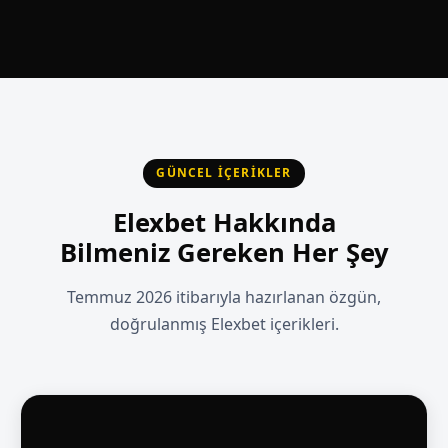
GÜNCEL İÇERIKLER
Elexbet Hakkında
Bilmeniz Gereken Her Şey
Temmuz 2026 itibarıyla hazırlanan özgün,
doğrulanmış Elexbet içerikleri.