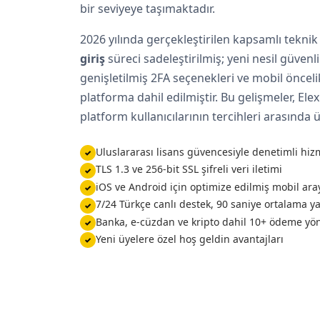
bir seviyeye taşımaktadır.
2026 yılında gerçekleştirilen kapsamlı tekni
giriş
süreci sadeleştirilmiş; yeni nesil güvenl
genişletilmiş 2FA seçenekleri ve mobil öncelik
platforma dahil edilmiştir. Bu gelişmeler, Elexb
platform kullanıcılarının tercihleri arasında üs
Uluslararası lisans güvencesiyle denetimli hiz
✓
TLS 1.3 ve 256-bit SSL şifreli veri iletimi
✓
iOS ve Android için optimize edilmiş mobil ara
✓
7/24 Türkçe canlı destek, 90 saniye ortalama ya
✓
Banka, e-cüzdan ve kripto dahil 10+ ödeme yö
✓
Yeni üyelere özel hoş geldin avantajları
✓