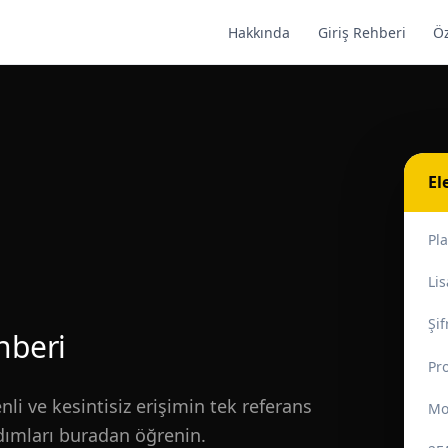
Hakkında
Giriş Rehberi
Öz
El
Pl
Li
Şi
hberi
Pr
i ve kesintisiz erişimin tek referans
Mo
adımları buradan öğrenin.