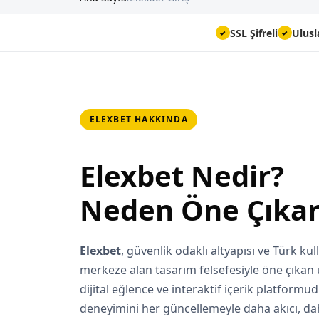
SSL Şifreli
Ulusl
✓
✓
ELEXBET HAKKINDA
Elexbet Nedir?
Neden Öne Çıkar
Elexbet
, güvenlik odaklı altyapısı ve Türk kull
merkeze alan tasarım felsefesiyle öne çıkan ul
dijital eğlence ve interaktif içerik platformud
deneyimini her güncellemeyle daha akıcı, dah