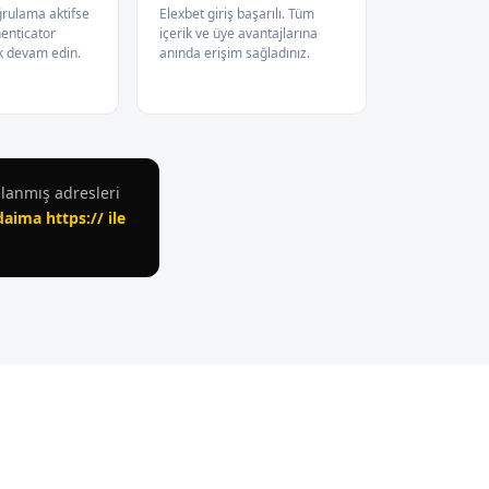
oğrulama aktifse
Elexbet giriş başarılı. Tüm
enticator
içerik ve üye avantajlarına
k devam edin.
anında erişim sağladınız.
ulanmış adresleri
aima https:// ile