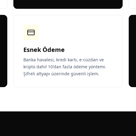
Esnek Ödeme
Banka havalesi, kredi kartı, e-cüzdan ve
kripto dahil 10'dan fazla ödeme yöntemi.
Şifreli altyapı üzerinde güvenli işlem.