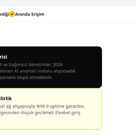
nliği
Anında Erişim
✓
isi
.3 ve bağımsız denetimler. 2026
klenen AI anomali motoru alışılmadık
 zamanlı tespit etmektedir.
lirlik
el ağ altyapısıyla %99.9 uptime garantisi.
lgesinden düşük gecikmeli Elexbet giriş