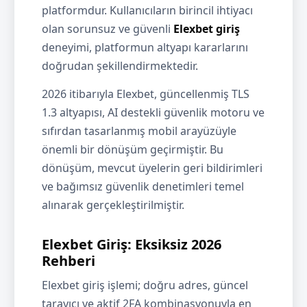
platformdur. Kullanıcıların birincil ihtiyacı
olan sorunsuz ve güvenli
Elexbet giriş
deneyimi, platformun altyapı kararlarını
doğrudan şekillendirmektedir.
2026 itibarıyla Elexbet, güncellenmiş TLS
1.3 altyapısı, AI destekli güvenlik motoru ve
sıfırdan tasarlanmış mobil arayüzüyle
önemli bir dönüşüm geçirmiştir. Bu
dönüşüm, mevcut üyelerin geri bildirimleri
ve bağımsız güvenlik denetimleri temel
alınarak gerçekleştirilmiştir.
Elexbet Giriş: Eksiksiz 2026
Rehberi
Elexbet giriş işlemi; doğru adres, güncel
tarayıcı ve aktif 2FA kombinasyonuyla en