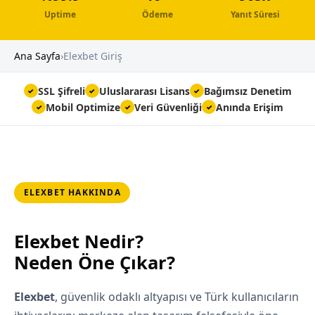
Uptime
Ödeme
Yanıt Süresi
Ana Sayfa
›
Elexbet Giriş
SSL Şifreli
Uluslararası Lisans
Bağımsız Denetim
✓
✓
✓
Mobil Optimize
Veri Güvenliği
Anında Erişim
✓
✓
✓
ELEXBET HAKKINDA
Elexbet Nedir?
Neden Öne Çıkar?
Elexbet
, güvenlik odaklı altyapısı ve Türk kullanıcıların