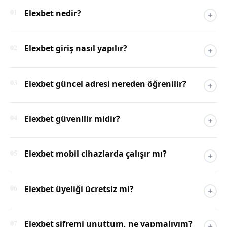
01
Elexbet nedir?
Elexbet, uluslararası lisans kapsamında faaliyet
02
Elexbet giriş nasıl yapılır?
gösteren, Türk kullanıcılara tam Türkçe arayüz ve 7/24
destek sunan dijital eğlence ve interaktif içerik
platformudur. Güvenlik odaklı altyapısı ve kesintisiz
tr.elexbetgir.com üzerinden doğrulanmış güncel
03
Elexbet güncel adresi nereden öğrenilir?
erişim altyapısıyla kullanıcı memnuniyetini öncelikli
Elexbet giriş adresini edinin. Adresi tarayıcınıza
hedef olarak benimseyen Elexbet, yıllar içinde güçlü
doğrudan yazın; URL'de kilit simgesi ve "https://"
bir üye tabanı oluşturmuştur.
olduğunu doğrulayın. Kullanıcı adı ve şifrenizi giriş
Elexbet güncel giriş adresi için tr.elexbetgir.com
04
Elexbet güvenilir midir?
formuna girin, Giriş butonuna tıklayın. 2FA aktifse
sayfasını düzenli olarak takip edin. Adres değişiklikleri
SMS ya da authenticator kodunuzu da girerek işlemi
anlık olarak güncellenmektedir. Arama motorlarından
tamamlayın.
ulaşılan sonuçlar her zaman resmi adres
Evet. Elexbet, uluslararası lisans çerçevesinde faaliyet
05
Elexbet mobil cihazlarda çalışır mı?
olmayabileceğinden, doğrulama için bu sayfayı
göstermekte olup bağımsız güvenlik denetimlerinden
kullanın ve adresi tarayıcınızda yer imi olarak
geçmektedir. 256-bit SSL şifreleme, TLS 1.3 protokolü
kaydedin.
ve yapay zeka destekli anomali tespiti, platformun
Evet. Elexbet'in 2026'da yenilenen duyarlı (responsive)
06
Elexbet üyeliği ücretsiz mi?
güvenlik standartlarını yüksek tutmaktadır.
arayüzü iOS ve Android'in tüm güncel sürümlerinde
sorunsuz çalışmaktadır. Ek uygulama indirmeye gerek
kalmadan mobil tarayıcıdan Elexbet giriş yapabilir,
Evet, Elexbet üyeliği tamamen ücretsizdir. Güncel
07
Elexbet şifremi unuttum, ne yapmalıyım?