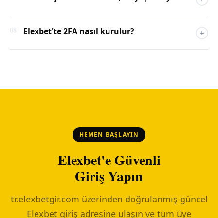
tüm özelliklere erişebilirsiniz.
adres üzerinden Kayıt Ol butonuna tıklayın, formu
doldurun ve e-posta veya SMS doğrulamasını
tamamlayın. Hesabınız hemen aktif olur ve hoş geldin
Elexbet giriş ekranındaki "Şifremi Unuttum"
08
Elexbet'te 2FA nasıl kurulur?
avantajlarına anında kavuşursunuz.
bağlantısına tıklayın. Üyelik e-posta adresinize
sıfırlama bağlantısı gönderilecektir. Bağlantı 15 dakika
geçerlidir. E-posta gelmezse spam klasörünüzü
Elexbet hesabınıza giriş yapın, sağ üstteki profil
kontrol edin; sorun devam ederse Elexbet canlı
menüsünden Güvenlik Ayarları'na gidin ve İki Faktörlü
desteğe başvurun.
Doğrulama seçeneğini aktif hale getirin. SMS veya
authenticator uygulama seçeneklerinden birini tercih
edin. SMS'e kıyasla authenticator uygulaması (Google,
Microsoft) SIM swap saldırılarına karşı çok daha
güvenlidir.
HEMEN BAŞLAYIN
Elexbet'e Güvenli
Giriş Yapın
tr.elexbetgir.com üzerinden doğrulanmış güncel
Elexbet giriş adresine ulaşın ve tüm üye