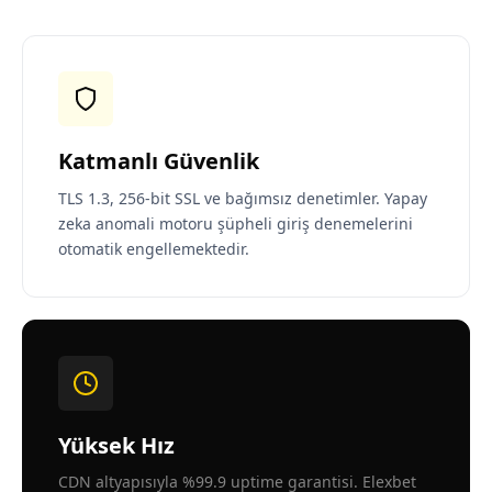
Katmanlı Güvenlik
TLS 1.3, 256-bit SSL ve bağımsız denetimler. Yapay
zeka anomali motoru şüpheli giriş denemelerini
otomatik engellemektedir.
Yüksek Hız
CDN altyapısıyla %99.9 uptime garantisi. Elexbet