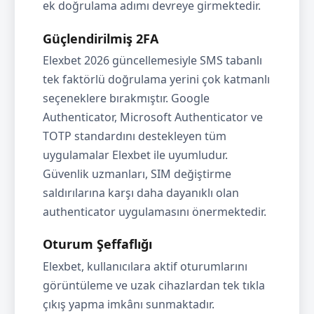
ek doğrulama adımı devreye girmektedir.
Güçlendirilmiş 2FA
Elexbet 2026 güncellemesiyle SMS tabanlı
tek faktörlü doğrulama yerini çok katmanlı
seçeneklere bırakmıştır. Google
Authenticator, Microsoft Authenticator ve
TOTP standardını destekleyen tüm
uygulamalar Elexbet ile uyumludur.
Güvenlik uzmanları, SIM değiştirme
saldırılarına karşı daha dayanıklı olan
authenticator uygulamasını önermektedir.
Oturum Şeffaflığı
Elexbet, kullanıcılara aktif oturumlarını
görüntüleme ve uzak cihazlardan tek tıkla
çıkış yapma imkânı sunmaktadır.