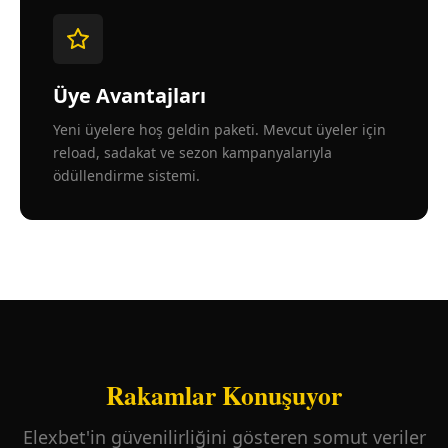
Üye Avantajları
Yeni üyelere hoş geldin paketi. Mevcut üyeler için
reload, sadakat ve sezon kampanyalarıyla
ödüllendirme sistemi.
Rakamlar Konuşuyor
Elexbet'in güvenilirliğini gösteren somut veriler