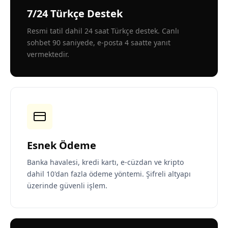
7/24 Türkçe Destek
Resmi tatil dahil 24 saat Türkçe destek. Canlı
sohbet 90 saniyede, e-posta 4 saatte yanıt
vermektedir.
Esnek Ödeme
Banka havalesi, kredi kartı, e-cüzdan ve kripto
dahil 10'dan fazla ödeme yöntemi. Şifreli altyapı
üzerinde güvenli işlem.