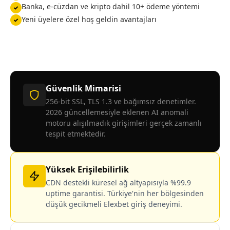
Banka, e-cüzdan ve kripto dahil 10+ ödeme yöntemi
✓
Yeni üyelere özel hoş geldin avantajları
✓
Güvenlik Mimarisi
256-bit SSL, TLS 1.3 ve bağımsız denetimler.
2026 güncellemesiyle eklenen AI anomali
motoru alışılmadık girişimleri gerçek zamanlı
tespit etmektedir.
Yüksek Erişilebilirlik
CDN destekli küresel ağ altyapısıyla %99.9
uptime garantisi. Türkiye'nin her bölgesinden
düşük gecikmeli Elexbet giriş deneyimi.