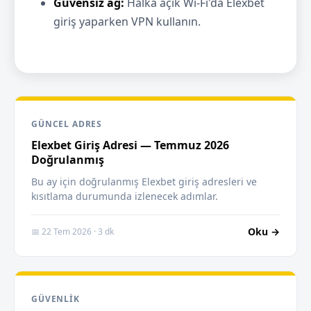
Güvensiz ağ:
Halka açık Wi-Fi'da Elexbet
giriş yaparken VPN kullanın.
GÜNCEL ADRES
Elexbet Giriş Adresi — Temmuz 2026
Doğrulanmış
Bu ay için doğrulanmış Elexbet giriş adresleri ve
kısıtlama durumunda izlenecek adımlar.
Oku →
📅 22 Tem 2026 · 3 dk
GÜVENLIK