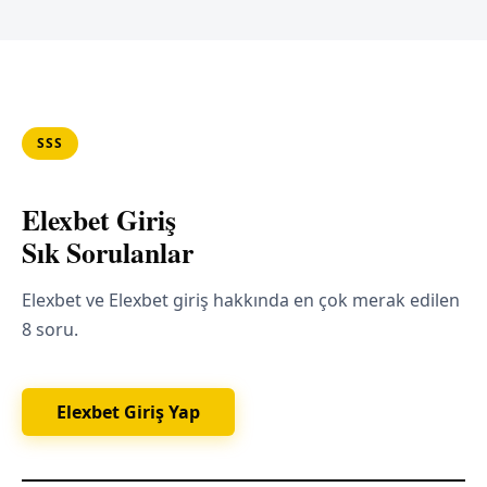
SSS
Elexbet Giriş
Sık Sorulanlar
Elexbet ve Elexbet giriş hakkında en çok merak edilen
8 soru.
Elexbet Giriş Yap