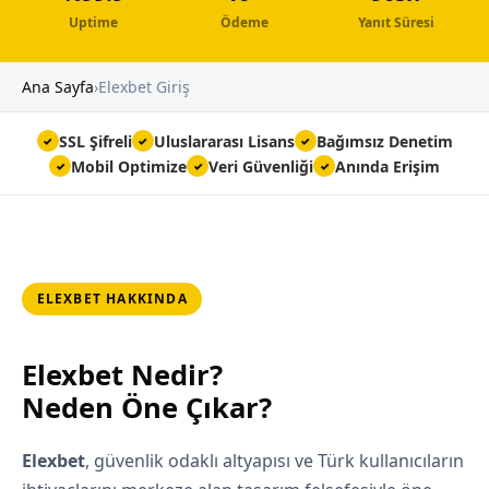
Uptime
Ödeme
Yanıt Süresi
Ana Sayfa
›
Elexbet Giriş
SSL Şifreli
Uluslararası Lisans
Bağımsız Denetim
✓
✓
✓
Mobil Optimize
Veri Güvenliği
Anında Erişim
✓
✓
✓
ELEXBET HAKKINDA
Elexbet Nedir?
Neden Öne Çıkar?
Elexbet
, güvenlik odaklı altyapısı ve Türk kullanıcıların