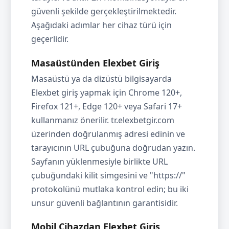
güvenli şekilde gerçekleştirilmektedir.
Aşağıdaki adımlar her cihaz türü için
geçerlidir.
Masaüstünden Elexbet Giriş
Masaüstü ya da dizüstü bilgisayarda
Elexbet giriş yapmak için Chrome 120+,
Firefox 121+, Edge 120+ veya Safari 17+
kullanmanız önerilir. tr.elexbetgir.com
üzerinden doğrulanmış adresi edinin ve
tarayıcının URL çubuğuna doğrudan yazın.
Sayfanın yüklenmesiyle birlikte URL
çubuğundaki kilit simgesini ve "https://"
protokolünü mutlaka kontrol edin; bu iki
unsur güvenli bağlantının garantisidir.
Mobil Cihazdan Elexbet Giriş