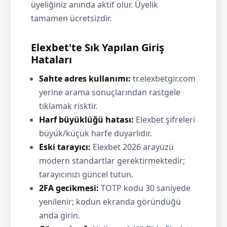
üyeliğiniz anında aktif olur. Üyelik
tamamen ücretsizdir.
Elexbet'te Sık Yapılan Giriş
Hataları
Sahte adres kullanımı:
tr.elexbetgir.com
yerine arama sonuçlarından rastgele
tıklamak risktir.
Harf büyüklüğü hatası:
Elexbet şifreleri
büyük/küçük harfe duyarlıdır.
Eski tarayıcı:
Elexbet 2026 arayüzü
modern standartlar gerektirmektedir;
tarayıcınızı güncel tutun.
2FA gecikmesi:
TOTP kodu 30 saniyede
yenilenir; kodun ekranda göründüğü
anda girin.