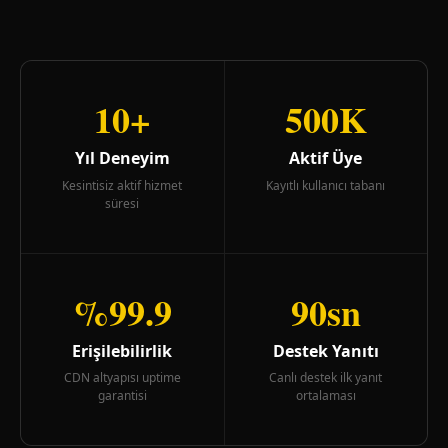
10+
500K
Yıl Deneyim
Aktif Üye
Kesintisiz aktif hizmet
Kayıtlı kullanıcı tabanı
süresi
%99.9
90sn
Erişilebilirlik
Destek Yanıtı
CDN altyapısı uptime
Canlı destek ilk yanıt
garantisi
ortalaması