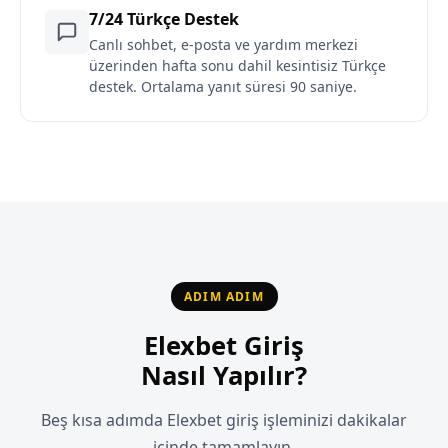
7/24 Türkçe Destek
Canlı sohbet, e-posta ve yardım merkezi
üzerinden hafta sonu dahil kesintisiz Türkçe
destek. Ortalama yanıt süresi 90 saniye.
ADIM ADIM
Elexbet Giriş
Nasıl Yapılır?
Beş kısa adımda Elexbet giriş işleminizi dakikalar
içinde tamamlayın.