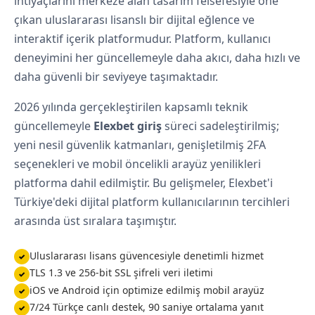
ihtiyaçlarını merkeze alan tasarım felsefesiyle öne
çıkan uluslararası lisanslı bir dijital eğlence ve
interaktif içerik platformudur. Platform, kullanıcı
deneyimini her güncellemeyle daha akıcı, daha hızlı ve
daha güvenli bir seviyeye taşımaktadır.
2026 yılında gerçekleştirilen kapsamlı teknik
güncellemeyle
Elexbet giriş
süreci sadeleştirilmiş;
yeni nesil güvenlik katmanları, genişletilmiş 2FA
seçenekleri ve mobil öncelikli arayüz yenilikleri
platforma dahil edilmiştir. Bu gelişmeler, Elexbet'i
Türkiye'deki dijital platform kullanıcılarının tercihleri
arasında üst sıralara taşımıştır.
Uluslararası lisans güvencesiyle denetimli hizmet
✓
TLS 1.3 ve 256-bit SSL şifreli veri iletimi
✓
iOS ve Android için optimize edilmiş mobil arayüz
✓
7/24 Türkçe canlı destek, 90 saniye ortalama yanıt
✓