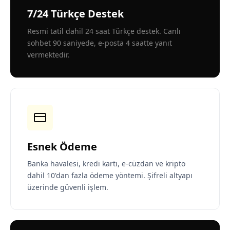
7/24 Türkçe Destek
Resmi tatil dahil 24 saat Türkçe destek. Canlı
sohbet 90 saniyede, e-posta 4 saatte yanıt
vermektedir.
Esnek Ödeme
Banka havalesi, kredi kartı, e-cüzdan ve kripto
dahil 10'dan fazla ödeme yöntemi. Şifreli altyapı
üzerinde güvenli işlem.