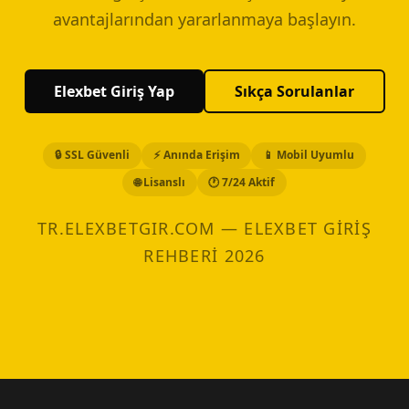
avantajlarından yararlanmaya başlayın.
Elexbet Giriş Yap
Sıkça Sorulanlar
🔒 SSL Güvenli
⚡ Anında Erişim
📱 Mobil Uyumlu
🌐 Lisanslı
🕐 7/24 Aktif
TR.ELEXBETGIR.COM — ELEXBET GİRİŞ
REHBERİ 2026