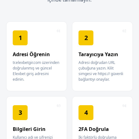
1
2
Adresi Öğrenin
Tarayıcıya Yazın
tr.elexbetgir.com üzerinden
Adresi doğrudan URL
doğrulanmış ve güncel
çubuğuna yazın. Kilit
Elexbet giriş adresini
simgesi ve https:// güvenli
edinin.
bağlantıyı onaylar.
3
4
Bilgileri Girin
2FA Doğrula
Kullanıcı adı ve şifrenizi
İki faktörlü doğrulama