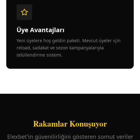
Üye Avantajları
Yeni üyelere hoş geldin paketi. Mevcut üyeler için
reload, sadakat ve sezon kampanyalarıyla
ödüllendirme sistemi.
Rakamlar Konuşuyor
Elexbet'in güvenilirliğini gösteren somut veriler