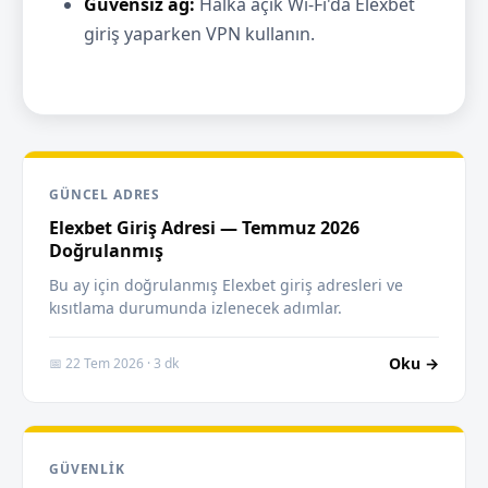
Güvensiz ağ:
Halka açık Wi-Fi'da Elexbet
giriş yaparken VPN kullanın.
GÜNCEL ADRES
Elexbet Giriş Adresi — Temmuz 2026
Doğrulanmış
Bu ay için doğrulanmış Elexbet giriş adresleri ve
kısıtlama durumunda izlenecek adımlar.
Oku →
📅 22 Tem 2026 · 3 dk
GÜVENLIK