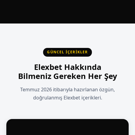
GÜNCEL İÇERIKLER
Elexbet Hakkında
Bilmeniz Gereken Her Şey
Temmuz 2026 itibarıyla hazırlanan özgün,
doğrulanmış Elexbet içerikleri.