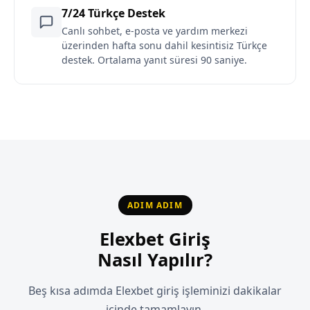
7/24 Türkçe Destek
Canlı sohbet, e-posta ve yardım merkezi
üzerinden hafta sonu dahil kesintisiz Türkçe
destek. Ortalama yanıt süresi 90 saniye.
ADIM ADIM
Elexbet Giriş
Nasıl Yapılır?
Beş kısa adımda Elexbet giriş işleminizi dakikalar
içinde tamamlayın.