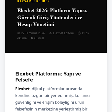
KAPSAMLI REHBER
Elexbet 2026: Platform Yapısı,
Güvenli Giriş Yöntemleri ve
Hesap Yönetimi
📅 22 Temmuz 2026 · ✍ Elexbet Editörü · ⏱ 11 dk
okuma · 🔄 Güncel
Elexbet Platformu: Yapı ve
Felsefe
Elexbet
, dijital platformlar arasında
kendine özgün bir yer edinmiş, kullanıcı
güvenliğini ve erişim kolaylığını ürün
felsefesinin merkezine yerleştirmiş bir