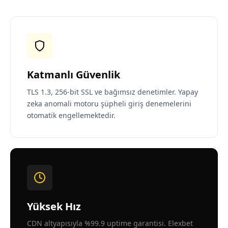
Katmanlı Güvenlik
TLS 1.3, 256-bit SSL ve bağımsız denetimler. Yapay
zeka anomali motoru şüpheli giriş denemelerini
otomatik engellemektedir.
Yüksek Hız
CDN altyapısıyla %99.9 uptime garantisi. Elexbet