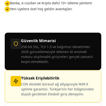
Banka, e-cüzdan ve kripto dahil 10+ ödeme yöntemi
✓
Yeni üyelere özel hoş geldin avantajları
✓
Güvenlik Mimarisi
256-bit SSL, TLS 1.3 ve bağımsız denetimler.
2026 güncellemesiyle eklenen AI anomali
motoru alışılmadık girişimleri gerçek zamanlı
tespit etmektedir.
Yüksek Erişilebilirlik
CDN destekli küresel ağ altyapısıyla %99.9
uptime garantisi. Türkiye'nin her bölgesinden
düşük gecikmeli Elexbet giriş deneyimi.