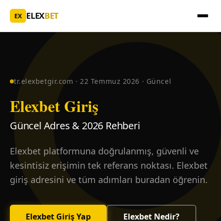
ELEX
BET
EX
tr.elexbetgir.com · 22 Temmuz 2026 · Güncel
Elexbet Giriş
Güncel Adres & 2026 Rehberi
Elexbet platformuna doğrulanmış, güvenli ve
kesintisiz erişimin tek referans noktası. Elexbet
giriş adresini ve tüm adımları buradan öğrenin.
Elexbet Giriş Yap
Elexbet Nedir?