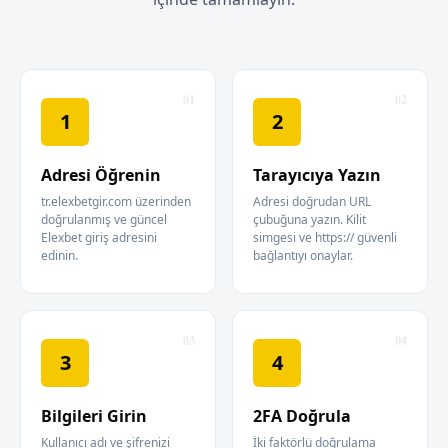
1
2
Adresi Öğrenin
Tarayıcıya Yazın
tr.elexbetgir.com üzerinden
Adresi doğrudan URL
doğrulanmış ve güncel
çubuğuna yazın. Kilit
Elexbet giriş adresini
simgesi ve https:// güvenli
edinin.
bağlantıyı onaylar.
3
4
Bilgileri Girin
2FA Doğrula
Kullanıcı adı ve şifrenizi
İki faktörlü doğrulama