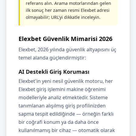
referans alın. Arama motorlarından gelen
ilk sonuç her zaman resmi Elexbet adresi
olmayabilir; URL'yi dikkatle inceleyin.
Elexbet Güvenlik Mimarisi 2026
Elexbet, 2026 yılında güvenlik altyapısını üç
temel alanda güçlendirmiştir:
AI Destekli Giriş Koruması
Elexbet'in yeni nesil güvenlik motoru, her
Elexbet giriş işlemini makine öğrenimi
modelleriyle analiz etmektedir. Sisteme
tanımlanan alışılmış giriş profilinizden
sapma tespit edildiğinde — örneğin farklı
bir coğrafi konum ya da daha önce
kullanılmamış bir cihaz — otomatik olarak