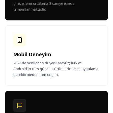
giriş işlemi ortalama 3 saniye içinde
tamamlanmaktadır.
Mobil Deneyim
2026'da yenilenen duyarlı arayüz; iOS ve
Android'in tüm güncel sürümlerinde ek uygulama
gerektirmeden tam erişim.