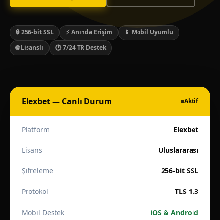
🔒 256-bit SSL
⚡ Anında Erişim
📱 Mobil Uyumlu
🌐 Lisanslı
🕐 7/24 TR Destek
Elexbet — Canlı Durum
Aktif
Platform
Elexbet
Lisans
Uluslararası
Şifreleme
256-bit SSL
Protokol
TLS 1.3
Mobil Destek
iOS & Android