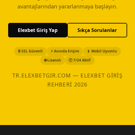
avantajlarından yararlanmaya başlayın.
Elexbet Giriş Yap
Sıkça Sorulanlar
🔒 SSL Güvenli
⚡ Anında Erişim
📱 Mobil Uyumlu
🌐 Lisanslı
🕐 7/24 Aktif
TR.ELEXBETGIR.COM — ELEXBET GİRİŞ
REHBERİ 2026