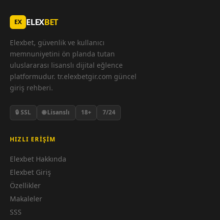
ELEX
BET
EX
Elexbet, güvenlik ve kullanıcı
memnuniyetini ön planda tutan
uluslararası lisanslı dijital eğlence
platformudur. tr.elexbetgir.com güncel
giriş rehberi.
🔒 SSL
🌐 Lisanslı
18+
7/24
HIZLI ERIŞIM
Elexbet Hakkında
Elexbet Giriş
Özellikler
Makaleler
SSS