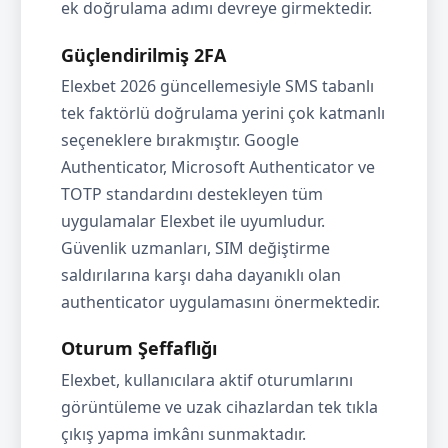
ek doğrulama adımı devreye girmektedir.
Güçlendirilmiş 2FA
Elexbet 2026 güncellemesiyle SMS tabanlı
tek faktörlü doğrulama yerini çok katmanlı
seçeneklere bırakmıştır. Google
Authenticator, Microsoft Authenticator ve
TOTP standardını destekleyen tüm
uygulamalar Elexbet ile uyumludur.
Güvenlik uzmanları, SIM değiştirme
saldırılarına karşı daha dayanıklı olan
authenticator uygulamasını önermektedir.
Oturum Şeffaflığı
Elexbet, kullanıcılara aktif oturumlarını
görüntüleme ve uzak cihazlardan tek tıkla
çıkış yapma imkânı sunmaktadır.