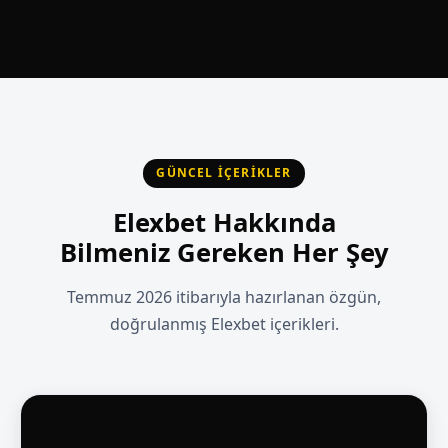
GÜNCEL İÇERIKLER
Elexbet Hakkında
Bilmeniz Gereken Her Şey
Temmuz 2026 itibarıyla hazırlanan özgün,
doğrulanmış Elexbet içerikleri.