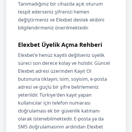
Tanımadığınız bir cihazda açık oturum
tespit ederseniz şifrenizi hemen
değiştirmeniz ve Elexbet destek ekibini
bilgilendirmeniz önerilmektedir.
Elexbet Üyelik Açma Rehberi
Elexbet'e henüz kayıtlı değilseniz üyelik
süreci son derece kolay ve hızlıdır. Güncel
Elexbet adresi üzerinden Kayıt Ol
butonuna tıklayın; isim, soyisim, e-posta
adresi ve güçlü bir şifre belirlemeniz
yeterlidir. Türkiye'den kayıt yapan
kullanıcılar için telefon numarası
doğrulaması ek bir güvenlik katmanı
olarak istenebilmektedir. E-posta ya da
SMS doğrulamasının ardından Elexbet