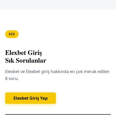
SSS
Elexbet Giriş
Sık Sorulanlar
Elexbet ve Elexbet giriş hakkında en çok merak edilen
8 soru.
Elexbet Giriş Yap