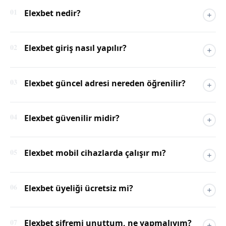
01
Elexbet nedir?
Elexbet, uluslararası lisans kapsamında faaliyet
02
Elexbet giriş nasıl yapılır?
gösteren, Türk kullanıcılara tam Türkçe arayüz ve 7/24
destek sunan dijital eğlence ve interaktif içerik
platformudur. Güvenlik odaklı altyapısı ve kesintisiz
tr.elexbetgir.com üzerinden doğrulanmış güncel
03
Elexbet güncel adresi nereden öğrenilir?
erişim altyapısıyla kullanıcı memnuniyetini öncelikli
Elexbet giriş adresini edinin. Adresi tarayıcınıza
hedef olarak benimseyen Elexbet, yıllar içinde güçlü
doğrudan yazın; URL'de kilit simgesi ve "https://"
bir üye tabanı oluşturmuştur.
olduğunu doğrulayın. Kullanıcı adı ve şifrenizi giriş
Elexbet güncel giriş adresi için tr.elexbetgir.com
04
Elexbet güvenilir midir?
formuna girin, Giriş butonuna tıklayın. 2FA aktifse
sayfasını düzenli olarak takip edin. Adres değişiklikleri
SMS ya da authenticator kodunuzu da girerek işlemi
anlık olarak güncellenmektedir. Arama motorlarından
tamamlayın.
ulaşılan sonuçlar her zaman resmi adres
Evet. Elexbet, uluslararası lisans çerçevesinde faaliyet
05
Elexbet mobil cihazlarda çalışır mı?
olmayabileceğinden, doğrulama için bu sayfayı
göstermekte olup bağımsız güvenlik denetimlerinden
kullanın ve adresi tarayıcınızda yer imi olarak
geçmektedir. 256-bit SSL şifreleme, TLS 1.3 protokolü
kaydedin.
ve yapay zeka destekli anomali tespiti, platformun
Evet. Elexbet'in 2026'da yenilenen duyarlı (responsive)
06
Elexbet üyeliği ücretsiz mi?
güvenlik standartlarını yüksek tutmaktadır.
arayüzü iOS ve Android'in tüm güncel sürümlerinde
sorunsuz çalışmaktadır. Ek uygulama indirmeye gerek
kalmadan mobil tarayıcıdan Elexbet giriş yapabilir,
Evet, Elexbet üyeliği tamamen ücretsizdir. Güncel
07
Elexbet şifremi unuttum, ne yapmalıyım?