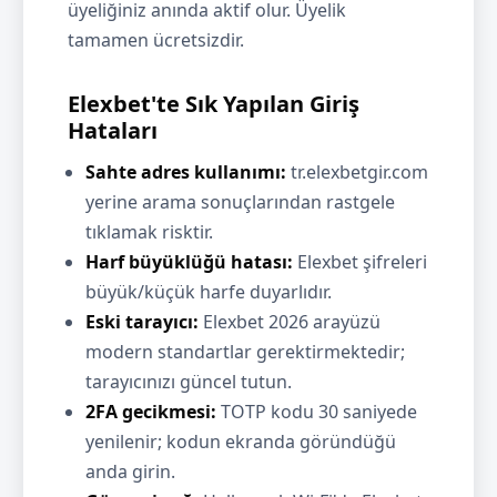
üyeliğiniz anında aktif olur. Üyelik
tamamen ücretsizdir.
Elexbet'te Sık Yapılan Giriş
Hataları
Sahte adres kullanımı:
tr.elexbetgir.com
yerine arama sonuçlarından rastgele
tıklamak risktir.
Harf büyüklüğü hatası:
Elexbet şifreleri
büyük/küçük harfe duyarlıdır.
Eski tarayıcı:
Elexbet 2026 arayüzü
modern standartlar gerektirmektedir;
tarayıcınızı güncel tutun.
2FA gecikmesi:
TOTP kodu 30 saniyede
yenilenir; kodun ekranda göründüğü
anda girin.