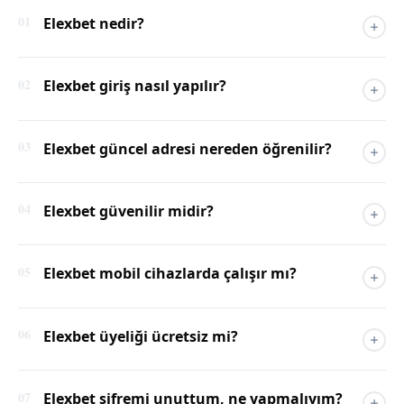
01
Elexbet nedir?
Elexbet, uluslararası lisans kapsamında faaliyet
02
Elexbet giriş nasıl yapılır?
gösteren, Türk kullanıcılara tam Türkçe arayüz ve 7/24
destek sunan dijital eğlence ve interaktif içerik
platformudur. Güvenlik odaklı altyapısı ve kesintisiz
tr.elexbetgir.com üzerinden doğrulanmış güncel
03
Elexbet güncel adresi nereden öğrenilir?
erişim altyapısıyla kullanıcı memnuniyetini öncelikli
Elexbet giriş adresini edinin. Adresi tarayıcınıza
hedef olarak benimseyen Elexbet, yıllar içinde güçlü
doğrudan yazın; URL'de kilit simgesi ve "https://"
bir üye tabanı oluşturmuştur.
olduğunu doğrulayın. Kullanıcı adı ve şifrenizi giriş
Elexbet güncel giriş adresi için tr.elexbetgir.com
04
Elexbet güvenilir midir?
formuna girin, Giriş butonuna tıklayın. 2FA aktifse
sayfasını düzenli olarak takip edin. Adres değişiklikleri
SMS ya da authenticator kodunuzu da girerek işlemi
anlık olarak güncellenmektedir. Arama motorlarından
tamamlayın.
ulaşılan sonuçlar her zaman resmi adres
Evet. Elexbet, uluslararası lisans çerçevesinde faaliyet
05
Elexbet mobil cihazlarda çalışır mı?
olmayabileceğinden, doğrulama için bu sayfayı
göstermekte olup bağımsız güvenlik denetimlerinden
kullanın ve adresi tarayıcınızda yer imi olarak
geçmektedir. 256-bit SSL şifreleme, TLS 1.3 protokolü
kaydedin.
ve yapay zeka destekli anomali tespiti, platformun
Evet. Elexbet'in 2026'da yenilenen duyarlı (responsive)
06
Elexbet üyeliği ücretsiz mi?
güvenlik standartlarını yüksek tutmaktadır.
arayüzü iOS ve Android'in tüm güncel sürümlerinde
sorunsuz çalışmaktadır. Ek uygulama indirmeye gerek
kalmadan mobil tarayıcıdan Elexbet giriş yapabilir,
Evet, Elexbet üyeliği tamamen ücretsizdir. Güncel
07
Elexbet şifremi unuttum, ne yapmalıyım?