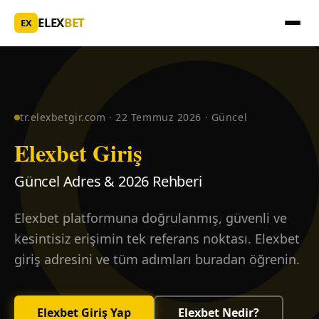
ELEX
BET
EX
tr.elexbetgir.com · 22 Temmuz 2026 · Güncel
Elexbet Giriş
Güncel Adres & 2026 Rehberi
Elexbet platformuna doğrulanmış, güvenli ve
kesintisiz erişimin tek referans noktası. Elexbet
giriş adresini ve tüm adımları buradan öğrenin.
Elexbet Giriş Yap
Elexbet Nedir?