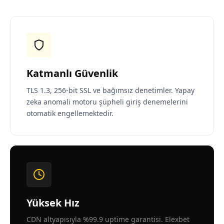
Katmanlı Güvenlik
TLS 1.3, 256-bit SSL ve bağımsız denetimler. Yapay
zeka anomali motoru şüpheli giriş denemelerini
otomatik engellemektedir.
Yüksek Hız
CDN altyapısıyla %99.9 uptime garantisi. Elexbet