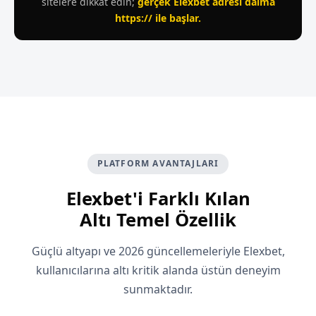
sitelere dikkat edin;
gerçek Elexbet adresi daima
https:// ile başlar.
PLATFORM AVANTAJLARI
Elexbet'i Farklı Kılan
Altı Temel Özellik
Güçlü altyapı ve 2026 güncellemeleriyle Elexbet,
kullanıcılarına altı kritik alanda üstün deneyim
sunmaktadır.