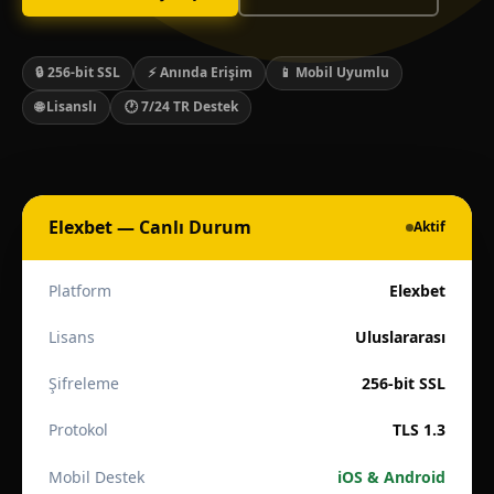
🔒 256-bit SSL
⚡ Anında Erişim
📱 Mobil Uyumlu
🌐 Lisanslı
🕐 7/24 TR Destek
Elexbet — Canlı Durum
Aktif
Platform
Elexbet
Lisans
Uluslararası
Şifreleme
256-bit SSL
Protokol
TLS 1.3
Mobil Destek
iOS & Android