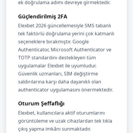
ek doğrulama adımı devreye girmektedir.
Güçlendirilmiş 2FA
Elexbet 2026 güncellemesiyle SMS tabanlı
tek faktörlü doğrulama yerini çok katmanlı
seçeneklere bırakmıştır. Google
Authenticator, Microsoft Authenticator ve
TOTP standardını destekleyen tüm
uygulamalar Elexbet ile uyumludur.
Güvenlik uzmanları, SIM değiştirme
saldırılarına karşı daha dayanıklı olan
authenticator uygulamasını önermektedir.
Oturum Şeffaflığı
Elexbet, kullanıcılara aktif oturumlarını
görüntüleme ve uzak cihazlardan tek tıkla
çıkış yapma imkânı sunmaktadır.