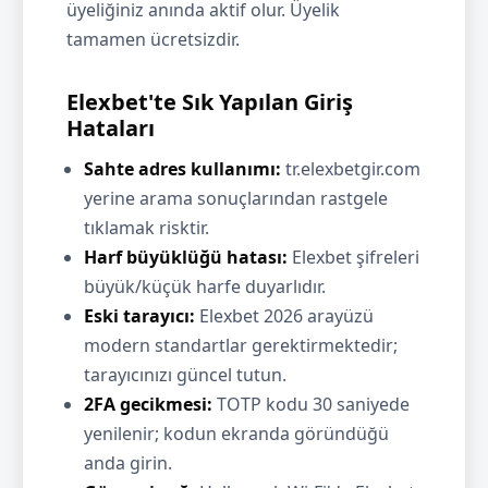
üyeliğiniz anında aktif olur. Üyelik
tamamen ücretsizdir.
Elexbet'te Sık Yapılan Giriş
Hataları
Sahte adres kullanımı:
tr.elexbetgir.com
yerine arama sonuçlarından rastgele
tıklamak risktir.
Harf büyüklüğü hatası:
Elexbet şifreleri
büyük/küçük harfe duyarlıdır.
Eski tarayıcı:
Elexbet 2026 arayüzü
modern standartlar gerektirmektedir;
tarayıcınızı güncel tutun.
2FA gecikmesi:
TOTP kodu 30 saniyede
yenilenir; kodun ekranda göründüğü
anda girin.