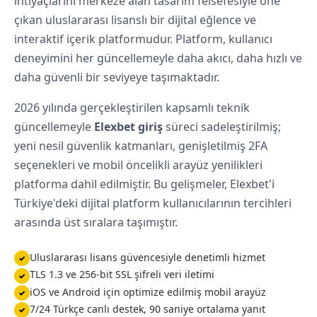
ihtiyaçlarını merkeze alan tasarım felsefesiyle öne
çıkan uluslararası lisanslı bir dijital eğlence ve
interaktif içerik platformudur. Platform, kullanıcı
deneyimini her güncellemeyle daha akıcı, daha hızlı ve
daha güvenli bir seviyeye taşımaktadır.
2026 yılında gerçekleştirilen kapsamlı teknik
güncellemeyle
Elexbet giriş
süreci sadeleştirilmiş;
yeni nesil güvenlik katmanları, genişletilmiş 2FA
seçenekleri ve mobil öncelikli arayüz yenilikleri
platforma dahil edilmiştir. Bu gelişmeler, Elexbet'i
Türkiye'deki dijital platform kullanıcılarının tercihleri
arasında üst sıralara taşımıştır.
Uluslararası lisans güvencesiyle denetimli hizmet
✓
TLS 1.3 ve 256-bit SSL şifreli veri iletimi
✓
iOS ve Android için optimize edilmiş mobil arayüz
✓
7/24 Türkçe canlı destek, 90 saniye ortalama yanıt
✓