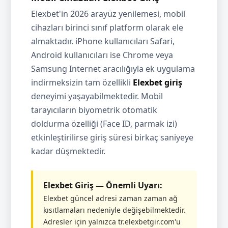
Elexbet'in 2026 arayüz yenilemesi, mobil
cihazları birinci sınıf platform olarak ele
almaktadır. iPhone kullanıcıları Safari,
Android kullanıcıları ise Chrome veya
Samsung Internet aracılığıyla ek uygulama
indirmeksizin tam özellikli
Elexbet giriş
deneyimi yaşayabilmektedir. Mobil
tarayıcıların biyometrik otomatik
doldurma özelliği (Face ID, parmak izi)
etkinleştirilirse giriş süresi birkaç saniyeye
kadar düşmektedir.
Elexbet Giriş — Önemli Uyarı:
Elexbet güncel adresi zaman zaman ağ
kısıtlamaları nedeniyle değişebilmektedir.
Adresler için yalnızca tr.elexbetgir.com'u