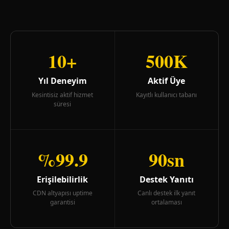
10+
500K
Yıl Deneyim
Aktif Üye
Kesintisiz aktif hizmet
Kayıtlı kullanıcı tabanı
süresi
%99.9
90sn
Erişilebilirlik
Destek Yanıtı
CDN altyapısı uptime
Canlı destek ilk yanıt
garantisi
ortalaması