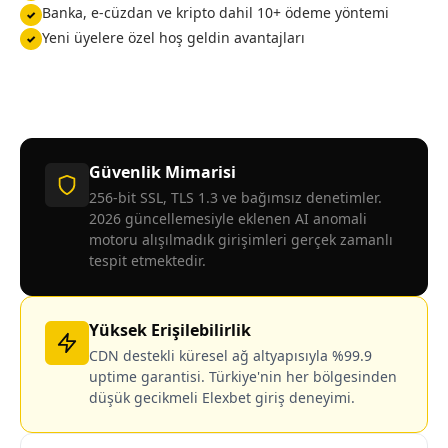
Banka, e-cüzdan ve kripto dahil 10+ ödeme yöntemi
✓
Yeni üyelere özel hoş geldin avantajları
✓
Güvenlik Mimarisi
256-bit SSL, TLS 1.3 ve bağımsız denetimler.
2026 güncellemesiyle eklenen AI anomali
motoru alışılmadık girişimleri gerçek zamanlı
tespit etmektedir.
Yüksek Erişilebilirlik
CDN destekli küresel ağ altyapısıyla %99.9
uptime garantisi. Türkiye'nin her bölgesinden
düşük gecikmeli Elexbet giriş deneyimi.