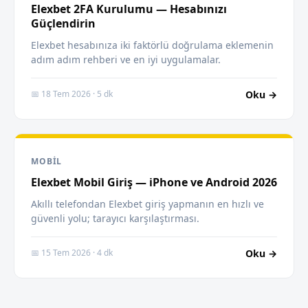
Elexbet 2FA Kurulumu — Hesabınızı
Güçlendirin
Elexbet hesabınıza iki faktörlü doğrulama eklemenin
adım adım rehberi ve en iyi uygulamalar.
Oku →
📅 18 Tem 2026 · 5 dk
MOBIL
Elexbet Mobil Giriş — iPhone ve Android 2026
Akıllı telefondan Elexbet giriş yapmanın en hızlı ve
güvenli yolu; tarayıcı karşılaştırması.
Oku →
📅 15 Tem 2026 · 4 dk