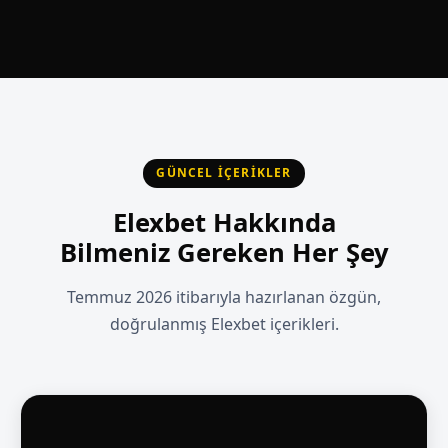
GÜNCEL İÇERIKLER
Elexbet Hakkında
Bilmeniz Gereken Her Şey
Temmuz 2026 itibarıyla hazırlanan özgün,
doğrulanmış Elexbet içerikleri.