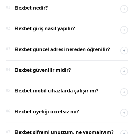
01
Elexbet nedir?
Elexbet, uluslararası lisans kapsamında faaliyet
02
Elexbet giriş nasıl yapılır?
gösteren, Türk kullanıcılara tam Türkçe arayüz ve 7/24
destek sunan dijital eğlence ve interaktif içerik
platformudur. Güvenlik odaklı altyapısı ve kesintisiz
tr.elexbetgir.com üzerinden doğrulanmış güncel
03
Elexbet güncel adresi nereden öğrenilir?
erişim altyapısıyla kullanıcı memnuniyetini öncelikli
Elexbet giriş adresini edinin. Adresi tarayıcınıza
hedef olarak benimseyen Elexbet, yıllar içinde güçlü
doğrudan yazın; URL'de kilit simgesi ve "https://"
bir üye tabanı oluşturmuştur.
olduğunu doğrulayın. Kullanıcı adı ve şifrenizi giriş
Elexbet güncel giriş adresi için tr.elexbetgir.com
04
Elexbet güvenilir midir?
formuna girin, Giriş butonuna tıklayın. 2FA aktifse
sayfasını düzenli olarak takip edin. Adres değişiklikleri
SMS ya da authenticator kodunuzu da girerek işlemi
anlık olarak güncellenmektedir. Arama motorlarından
tamamlayın.
ulaşılan sonuçlar her zaman resmi adres
Evet. Elexbet, uluslararası lisans çerçevesinde faaliyet
05
Elexbet mobil cihazlarda çalışır mı?
olmayabileceğinden, doğrulama için bu sayfayı
göstermekte olup bağımsız güvenlik denetimlerinden
kullanın ve adresi tarayıcınızda yer imi olarak
geçmektedir. 256-bit SSL şifreleme, TLS 1.3 protokolü
kaydedin.
ve yapay zeka destekli anomali tespiti, platformun
Evet. Elexbet'in 2026'da yenilenen duyarlı (responsive)
06
Elexbet üyeliği ücretsiz mi?
güvenlik standartlarını yüksek tutmaktadır.
arayüzü iOS ve Android'in tüm güncel sürümlerinde
sorunsuz çalışmaktadır. Ek uygulama indirmeye gerek
kalmadan mobil tarayıcıdan Elexbet giriş yapabilir,
Evet, Elexbet üyeliği tamamen ücretsizdir. Güncel
07
Elexbet şifremi unuttum, ne yapmalıyım?