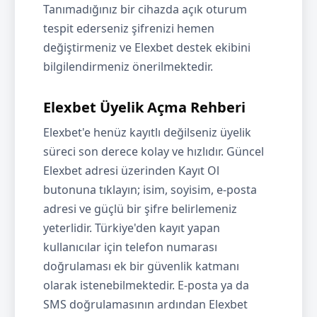
Tanımadığınız bir cihazda açık oturum
tespit ederseniz şifrenizi hemen
değiştirmeniz ve Elexbet destek ekibini
bilgilendirmeniz önerilmektedir.
Elexbet Üyelik Açma Rehberi
Elexbet'e henüz kayıtlı değilseniz üyelik
süreci son derece kolay ve hızlıdır. Güncel
Elexbet adresi üzerinden Kayıt Ol
butonuna tıklayın; isim, soyisim, e-posta
adresi ve güçlü bir şifre belirlemeniz
yeterlidir. Türkiye'den kayıt yapan
kullanıcılar için telefon numarası
doğrulaması ek bir güvenlik katmanı
olarak istenebilmektedir. E-posta ya da
SMS doğrulamasının ardından Elexbet