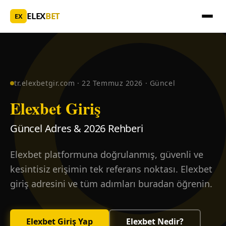
ELEX
BET
EX
tr.elexbetgir.com · 22 Temmuz 2026 · Güncel
Elexbet Giriş
Güncel Adres & 2026 Rehberi
Elexbet platformuna doğrulanmış, güvenli ve
kesintisiz erişimin tek referans noktası. Elexbet
giriş adresini ve tüm adımları buradan öğrenin.
Elexbet Giriş Yap
Elexbet Nedir?