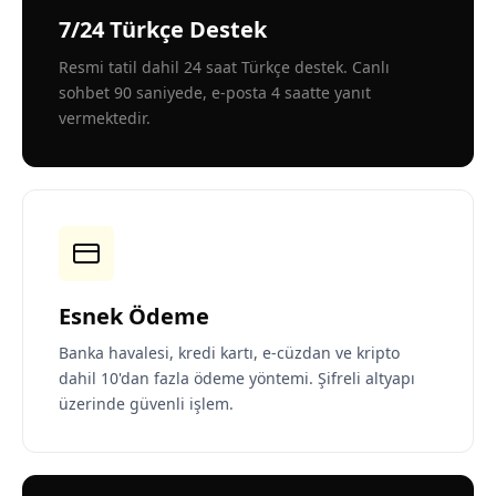
7/24 Türkçe Destek
Resmi tatil dahil 24 saat Türkçe destek. Canlı
sohbet 90 saniyede, e-posta 4 saatte yanıt
vermektedir.
Esnek Ödeme
Banka havalesi, kredi kartı, e-cüzdan ve kripto
dahil 10'dan fazla ödeme yöntemi. Şifreli altyapı
üzerinde güvenli işlem.