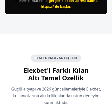
sitelere dikkat edin;
gerçek Elexbet adresi daima
https:// ile başlar.
PLATFORM AVANTAJLARI
Elexbet'i Farklı Kılan
Altı Temel Özellik
Güçlü altyapı ve 2026 güncellemeleriyle Elexbet,
kullanıcılarına altı kritik alanda üstün deneyim
sunmaktadır.