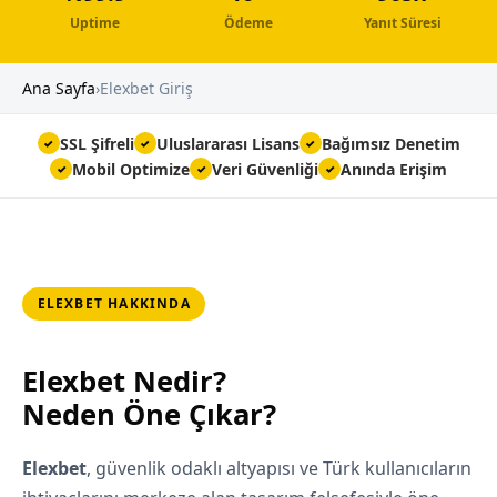
Uptime
Ödeme
Yanıt Süresi
Ana Sayfa
›
Elexbet Giriş
SSL Şifreli
Uluslararası Lisans
Bağımsız Denetim
✓
✓
✓
Mobil Optimize
Veri Güvenliği
Anında Erişim
✓
✓
✓
ELEXBET HAKKINDA
Elexbet Nedir?
Neden Öne Çıkar?
Elexbet
, güvenlik odaklı altyapısı ve Türk kullanıcıların