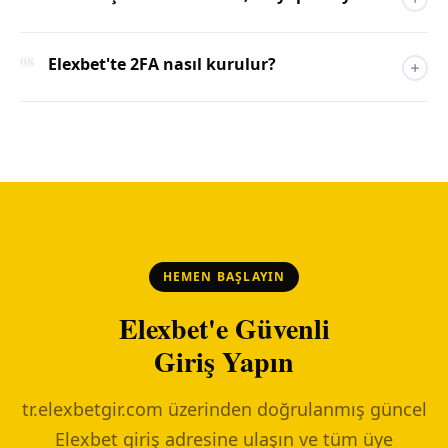
tüm özelliklere erişebilirsiniz.
adres üzerinden Kayıt Ol butonuna tıklayın, formu
doldurun ve e-posta veya SMS doğrulamasını
tamamlayın. Hesabınız hemen aktif olur ve hoş geldin
Elexbet giriş ekranındaki "Şifremi Unuttum"
08
Elexbet'te 2FA nasıl kurulur?
avantajlarına anında kavuşursunuz.
bağlantısına tıklayın. Üyelik e-posta adresinize
sıfırlama bağlantısı gönderilecektir. Bağlantı 15 dakika
geçerlidir. E-posta gelmezse spam klasörünüzü
Elexbet hesabınıza giriş yapın, sağ üstteki profil
kontrol edin; sorun devam ederse Elexbet canlı
menüsünden Güvenlik Ayarları'na gidin ve İki Faktörlü
desteğe başvurun.
Doğrulama seçeneğini aktif hale getirin. SMS veya
authenticator uygulama seçeneklerinden birini tercih
edin. SMS'e kıyasla authenticator uygulaması (Google,
Microsoft) SIM swap saldırılarına karşı çok daha
güvenlidir.
HEMEN BAŞLAYIN
Elexbet'e Güvenli
Giriş Yapın
tr.elexbetgir.com üzerinden doğrulanmış güncel
Elexbet giriş adresine ulaşın ve tüm üye