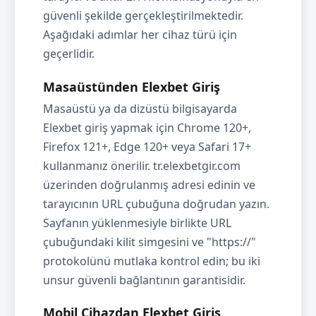
güvenli şekilde gerçekleştirilmektedir.
Aşağıdaki adımlar her cihaz türü için
geçerlidir.
Masaüstünden Elexbet Giriş
Masaüstü ya da dizüstü bilgisayarda
Elexbet giriş yapmak için Chrome 120+,
Firefox 121+, Edge 120+ veya Safari 17+
kullanmanız önerilir. tr.elexbetgir.com
üzerinden doğrulanmış adresi edinin ve
tarayıcının URL çubuğuna doğrudan yazın.
Sayfanın yüklenmesiyle birlikte URL
çubuğundaki kilit simgesini ve "https://"
protokolünü mutlaka kontrol edin; bu iki
unsur güvenli bağlantının garantisidir.
Mobil Cihazdan Elexbet Giriş