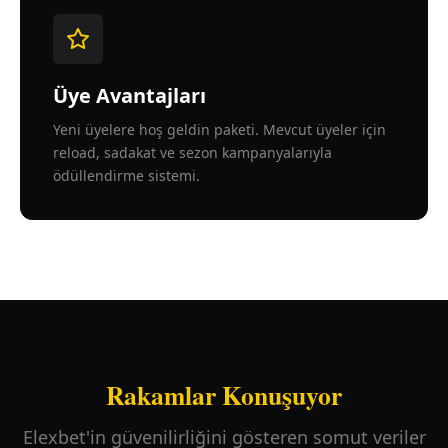
Üye Avantajları
Yeni üyelere hoş geldin paketi. Mevcut üyeler için
reload, sadakat ve sezon kampanyalarıyla
ödüllendirme sistemi.
Rakamlar Konuşuyor
Elexbet'in güvenilirliğini gösteren somut veriler