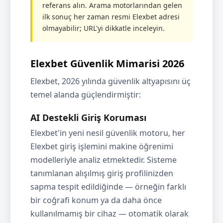
referans alın. Arama motorlarından gelen
ilk sonuç her zaman resmi Elexbet adresi
olmayabilir; URL'yi dikkatle inceleyin.
Elexbet Güvenlik Mimarisi 2026
Elexbet, 2026 yılında güvenlik altyapısını üç
temel alanda güçlendirmiştir:
AI Destekli Giriş Koruması
Elexbet'in yeni nesil güvenlik motoru, her
Elexbet giriş işlemini makine öğrenimi
modelleriyle analiz etmektedir. Sisteme
tanımlanan alışılmış giriş profilinizden
sapma tespit edildiğinde — örneğin farklı
bir coğrafi konum ya da daha önce
kullanılmamış bir cihaz — otomatik olarak