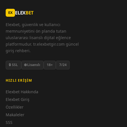
ELEX
BET
EX
Elexbet, güvenlik ve kullanıcı
memnuniyetini ön planda tutan
uluslararası lisanslı dijital eğlence
platformudur. tr.elexbetgir.com güncel
giriş rehberi.
🔒 SSL
🌐 Lisanslı
18+
7/24
HIZLI ERIŞIM
Elexbet Hakkında
Elexbet Giriş
Özellikler
Makaleler
SSS