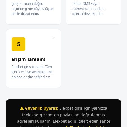
giriş formuna doğru
aktifse SMS veya
biçimde girin; büyük/küçük
authenticator kodunu
harfe dikkat edin.
girerek devam edin.
5
Erişim Tamam!
Elexbet giriş başarılı. Tüm
içerik ve üye avantajlarına
anında erişim sağladınız.
⚠ Güvenlik Uyarısı:
Elexbet giriş için yalnızca
tr.elexbetgir.com'da paylaşılan doğrulanmış
adresleri kullanın. Elexbet adını taklit eden sahte