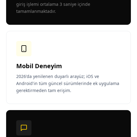
giriş işlemi ortalama 3 saniye içinde
tamamlanmaktadır.
Mobil Deneyim
2026'da yenilenen duyarlı arayüz; iOS ve
Android'in tüm güncel sürümlerinde ek uygulama
gerektirmeden tam erişim.