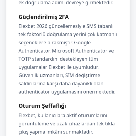
ek doğrulama adımı devreye girmektedir.
Güçlendirilmiş 2FA
Elexbet 2026 güncellemesiyle SMS tabanlı
tek faktörlü doğrulama yerini çok katmanlı
seçeneklere bırakmıştır. Google
Authenticator, Microsoft Authenticator ve
TOTP standardını destekleyen tüm
uygulamalar Elexbet ile uyumludur.
Güvenlik uzmanları, SIM değiştirme
saldırılarına karşı daha dayanıklı olan
authenticator uygulamasını önermektedir.
Oturum Şeffaflığı
Elexbet, kullanıcılara aktif oturumlarını
görüntüleme ve uzak cihazlardan tek tıkla
çıkış yapma imkânı sunmaktadır.