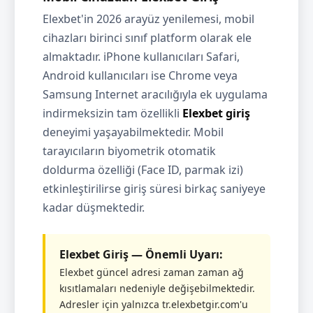
Elexbet'in 2026 arayüz yenilemesi, mobil
cihazları birinci sınıf platform olarak ele
almaktadır. iPhone kullanıcıları Safari,
Android kullanıcıları ise Chrome veya
Samsung Internet aracılığıyla ek uygulama
indirmeksizin tam özellikli
Elexbet giriş
deneyimi yaşayabilmektedir. Mobil
tarayıcıların biyometrik otomatik
doldurma özelliği (Face ID, parmak izi)
etkinleştirilirse giriş süresi birkaç saniyeye
kadar düşmektedir.
Elexbet Giriş — Önemli Uyarı:
Elexbet güncel adresi zaman zaman ağ
kısıtlamaları nedeniyle değişebilmektedir.
Adresler için yalnızca tr.elexbetgir.com'u