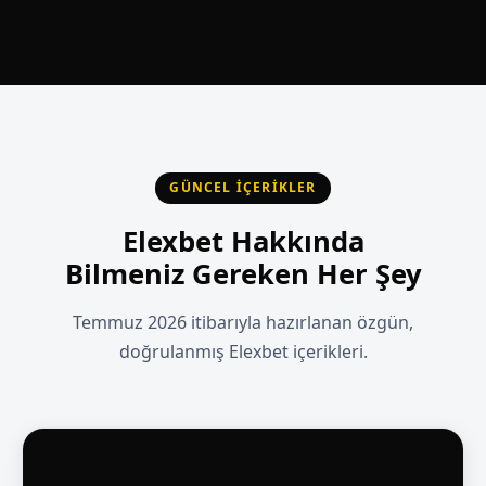
GÜNCEL İÇERIKLER
Elexbet Hakkında
Bilmeniz Gereken Her Şey
Temmuz 2026 itibarıyla hazırlanan özgün,
doğrulanmış Elexbet içerikleri.