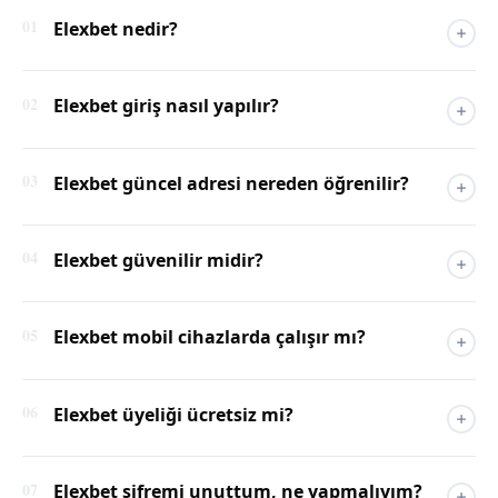
01
Elexbet nedir?
Elexbet, uluslararası lisans kapsamında faaliyet
02
Elexbet giriş nasıl yapılır?
gösteren, Türk kullanıcılara tam Türkçe arayüz ve 7/24
destek sunan dijital eğlence ve interaktif içerik
platformudur. Güvenlik odaklı altyapısı ve kesintisiz
tr.elexbetgir.com üzerinden doğrulanmış güncel
03
Elexbet güncel adresi nereden öğrenilir?
erişim altyapısıyla kullanıcı memnuniyetini öncelikli
Elexbet giriş adresini edinin. Adresi tarayıcınıza
hedef olarak benimseyen Elexbet, yıllar içinde güçlü
doğrudan yazın; URL'de kilit simgesi ve "https://"
bir üye tabanı oluşturmuştur.
olduğunu doğrulayın. Kullanıcı adı ve şifrenizi giriş
Elexbet güncel giriş adresi için tr.elexbetgir.com
04
Elexbet güvenilir midir?
formuna girin, Giriş butonuna tıklayın. 2FA aktifse
sayfasını düzenli olarak takip edin. Adres değişiklikleri
SMS ya da authenticator kodunuzu da girerek işlemi
anlık olarak güncellenmektedir. Arama motorlarından
tamamlayın.
ulaşılan sonuçlar her zaman resmi adres
Evet. Elexbet, uluslararası lisans çerçevesinde faaliyet
05
Elexbet mobil cihazlarda çalışır mı?
olmayabileceğinden, doğrulama için bu sayfayı
göstermekte olup bağımsız güvenlik denetimlerinden
kullanın ve adresi tarayıcınızda yer imi olarak
geçmektedir. 256-bit SSL şifreleme, TLS 1.3 protokolü
kaydedin.
ve yapay zeka destekli anomali tespiti, platformun
Evet. Elexbet'in 2026'da yenilenen duyarlı (responsive)
06
Elexbet üyeliği ücretsiz mi?
güvenlik standartlarını yüksek tutmaktadır.
arayüzü iOS ve Android'in tüm güncel sürümlerinde
sorunsuz çalışmaktadır. Ek uygulama indirmeye gerek
kalmadan mobil tarayıcıdan Elexbet giriş yapabilir,
Evet, Elexbet üyeliği tamamen ücretsizdir. Güncel
07
Elexbet şifremi unuttum, ne yapmalıyım?