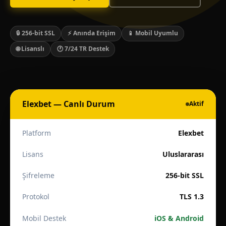
🔒 256-bit SSL
⚡ Anında Erişim
📱 Mobil Uyumlu
🌐 Lisanslı
🕐 7/24 TR Destek
Elexbet — Canlı Durum
Aktif
Platform
Elexbet
Lisans
Uluslararası
Şifreleme
256-bit SSL
Protokol
TLS 1.3
Mobil Destek
iOS & Android