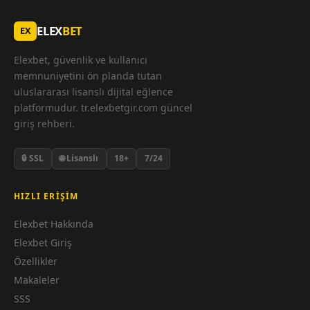
ELEX
BET
EX
Elexbet, güvenlik ve kullanıcı
memnuniyetini ön planda tutan
uluslararası lisanslı dijital eğlence
platformudur. tr.elexbetgir.com güncel
giriş rehberi.
🔒 SSL
🌐 Lisanslı
18+
7/24
HIZLI ERIŞIM
Elexbet Hakkında
Elexbet Giriş
Özellikler
Makaleler
SSS