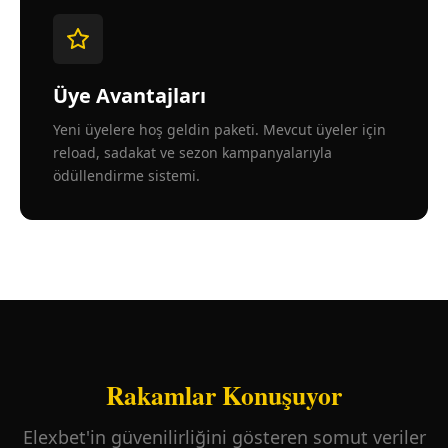
Üye Avantajları
Yeni üyelere hoş geldin paketi. Mevcut üyeler için
reload, sadakat ve sezon kampanyalarıyla
ödüllendirme sistemi.
Rakamlar Konuşuyor
Elexbet'in güvenilirliğini gösteren somut veriler