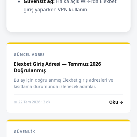
Güvensiz ağ:
Halka açık Wi-Fi'da Elexbet
giriş yaparken VPN kullanın.
GÜNCEL ADRES
Elexbet Giriş Adresi — Temmuz 2026
Doğrulanmış
Bu ay için doğrulanmış Elexbet giriş adresleri ve
kısıtlama durumunda izlenecek adımlar.
Oku →
📅 22 Tem 2026 · 3 dk
GÜVENLIK