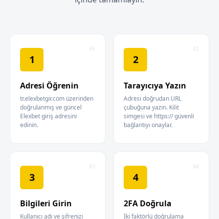
1
2
Adresi Öğrenin
Tarayıcıya Yazın
tr.elexbetgir.com üzerinden
Adresi doğrudan URL
doğrulanmış ve güncel
çubuğuna yazın. Kilit
Elexbet giriş adresini
simgesi ve https:// güvenli
edinin.
bağlantıyı onaylar.
3
4
Bilgileri Girin
2FA Doğrula
Kullanıcı adı ve şifrenizi
İki faktörlü doğrulama