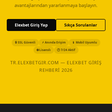
avantajlarından yararlanmaya başlayın.
Elexbet Giriş Yap
Sıkça Sorulanlar
🔒 SSL Güvenli
⚡ Anında Erişim
📱 Mobil Uyumlu
🌐 Lisanslı
🕐 7/24 Aktif
TR.ELEXBETGIR.COM — ELEXBET GİRİŞ
REHBERİ 2026