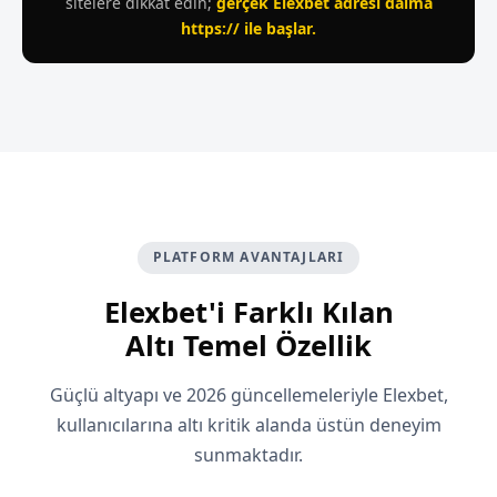
sitelere dikkat edin;
gerçek Elexbet adresi daima
https:// ile başlar.
PLATFORM AVANTAJLARI
Elexbet'i Farklı Kılan
Altı Temel Özellik
Güçlü altyapı ve 2026 güncellemeleriyle Elexbet,
kullanıcılarına altı kritik alanda üstün deneyim
sunmaktadır.