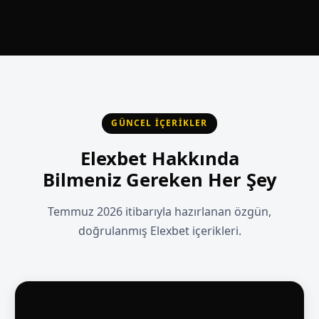
GÜNCEL İÇERIKLER
Elexbet Hakkında
Bilmeniz Gereken Her Şey
Temmuz 2026 itibarıyla hazırlanan özgün,
doğrulanmış Elexbet içerikleri.