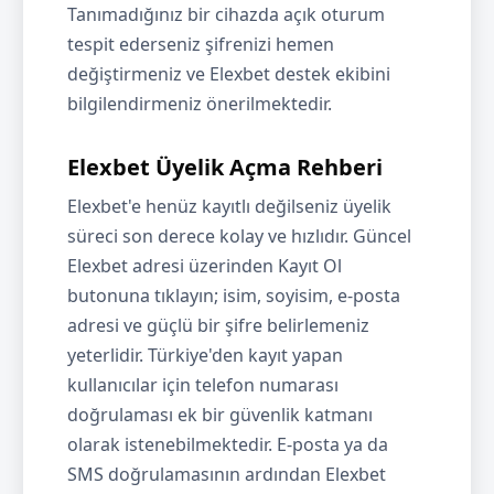
Tanımadığınız bir cihazda açık oturum
tespit ederseniz şifrenizi hemen
değiştirmeniz ve Elexbet destek ekibini
bilgilendirmeniz önerilmektedir.
Elexbet Üyelik Açma Rehberi
Elexbet'e henüz kayıtlı değilseniz üyelik
süreci son derece kolay ve hızlıdır. Güncel
Elexbet adresi üzerinden Kayıt Ol
butonuna tıklayın; isim, soyisim, e-posta
adresi ve güçlü bir şifre belirlemeniz
yeterlidir. Türkiye'den kayıt yapan
kullanıcılar için telefon numarası
doğrulaması ek bir güvenlik katmanı
olarak istenebilmektedir. E-posta ya da
SMS doğrulamasının ardından Elexbet