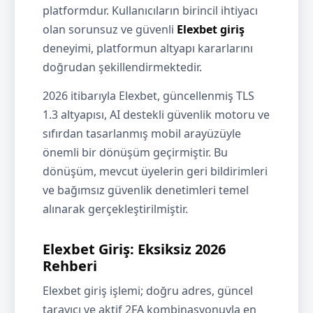
platformdur. Kullanıcıların birincil ihtiyacı
olan sorunsuz ve güvenli
Elexbet giriş
deneyimi, platformun altyapı kararlarını
doğrudan şekillendirmektedir.
2026 itibarıyla Elexbet, güncellenmiş TLS
1.3 altyapısı, AI destekli güvenlik motoru ve
sıfırdan tasarlanmış mobil arayüzüyle
önemli bir dönüşüm geçirmiştir. Bu
dönüşüm, mevcut üyelerin geri bildirimleri
ve bağımsız güvenlik denetimleri temel
alınarak gerçekleştirilmiştir.
Elexbet Giriş: Eksiksiz 2026
Rehberi
Elexbet giriş işlemi; doğru adres, güncel
tarayıcı ve aktif 2FA kombinasyonuyla en