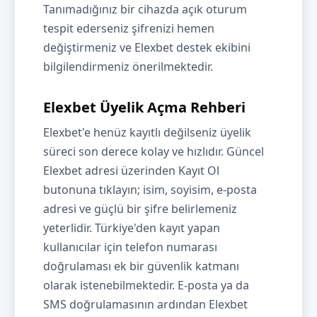
Tanımadığınız bir cihazda açık oturum
tespit ederseniz şifrenizi hemen
değiştirmeniz ve Elexbet destek ekibini
bilgilendirmeniz önerilmektedir.
Elexbet Üyelik Açma Rehberi
Elexbet'e henüz kayıtlı değilseniz üyelik
süreci son derece kolay ve hızlıdır. Güncel
Elexbet adresi üzerinden Kayıt Ol
butonuna tıklayın; isim, soyisim, e-posta
adresi ve güçlü bir şifre belirlemeniz
yeterlidir. Türkiye'den kayıt yapan
kullanıcılar için telefon numarası
doğrulaması ek bir güvenlik katmanı
olarak istenebilmektedir. E-posta ya da
SMS doğrulamasının ardından Elexbet