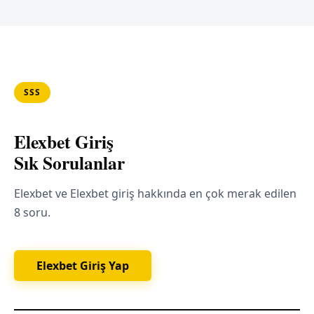
SSS
Elexbet Giriş
Sık Sorulanlar
Elexbet ve Elexbet giriş hakkında en çok merak edilen
8 soru.
Elexbet Giriş Yap