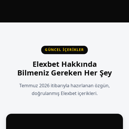
GÜNCEL İÇERIKLER
Elexbet Hakkında
Bilmeniz Gereken Her Şey
Temmuz 2026 itibarıyla hazırlanan özgün,
doğrulanmış Elexbet içerikleri.