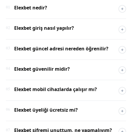
01
Elexbet nedir?
Elexbet, uluslararası lisans kapsamında faaliyet
02
Elexbet giriş nasıl yapılır?
gösteren, Türk kullanıcılara tam Türkçe arayüz ve 7/24
destek sunan dijital eğlence ve interaktif içerik
platformudur. Güvenlik odaklı altyapısı ve kesintisiz
tr.elexbetgir.com üzerinden doğrulanmış güncel
03
Elexbet güncel adresi nereden öğrenilir?
erişim altyapısıyla kullanıcı memnuniyetini öncelikli
Elexbet giriş adresini edinin. Adresi tarayıcınıza
hedef olarak benimseyen Elexbet, yıllar içinde güçlü
doğrudan yazın; URL'de kilit simgesi ve "https://"
bir üye tabanı oluşturmuştur.
olduğunu doğrulayın. Kullanıcı adı ve şifrenizi giriş
Elexbet güncel giriş adresi için tr.elexbetgir.com
04
Elexbet güvenilir midir?
formuna girin, Giriş butonuna tıklayın. 2FA aktifse
sayfasını düzenli olarak takip edin. Adres değişiklikleri
SMS ya da authenticator kodunuzu da girerek işlemi
anlık olarak güncellenmektedir. Arama motorlarından
tamamlayın.
ulaşılan sonuçlar her zaman resmi adres
Evet. Elexbet, uluslararası lisans çerçevesinde faaliyet
05
Elexbet mobil cihazlarda çalışır mı?
olmayabileceğinden, doğrulama için bu sayfayı
göstermekte olup bağımsız güvenlik denetimlerinden
kullanın ve adresi tarayıcınızda yer imi olarak
geçmektedir. 256-bit SSL şifreleme, TLS 1.3 protokolü
kaydedin.
ve yapay zeka destekli anomali tespiti, platformun
Evet. Elexbet'in 2026'da yenilenen duyarlı (responsive)
06
Elexbet üyeliği ücretsiz mi?
güvenlik standartlarını yüksek tutmaktadır.
arayüzü iOS ve Android'in tüm güncel sürümlerinde
sorunsuz çalışmaktadır. Ek uygulama indirmeye gerek
kalmadan mobil tarayıcıdan Elexbet giriş yapabilir,
Evet, Elexbet üyeliği tamamen ücretsizdir. Güncel
07
Elexbet şifremi unuttum, ne yapmalıyım?