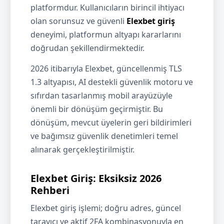
platformdur. Kullanıcıların birincil ihtiyacı
olan sorunsuz ve güvenli
Elexbet giriş
deneyimi, platformun altyapı kararlarını
doğrudan şekillendirmektedir.
2026 itibarıyla Elexbet, güncellenmiş TLS
1.3 altyapısı, AI destekli güvenlik motoru ve
sıfırdan tasarlanmış mobil arayüzüyle
önemli bir dönüşüm geçirmiştir. Bu
dönüşüm, mevcut üyelerin geri bildirimleri
ve bağımsız güvenlik denetimleri temel
alınarak gerçekleştirilmiştir.
Elexbet Giriş: Eksiksiz 2026
Rehberi
Elexbet giriş işlemi; doğru adres, güncel
tarayıcı ve aktif 2FA kombinasyonuyla en