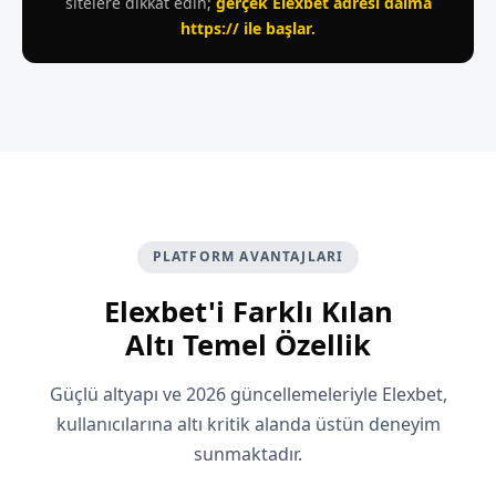
sitelere dikkat edin;
gerçek Elexbet adresi daima
https:// ile başlar.
PLATFORM AVANTAJLARI
Elexbet'i Farklı Kılan
Altı Temel Özellik
Güçlü altyapı ve 2026 güncellemeleriyle Elexbet,
kullanıcılarına altı kritik alanda üstün deneyim
sunmaktadır.