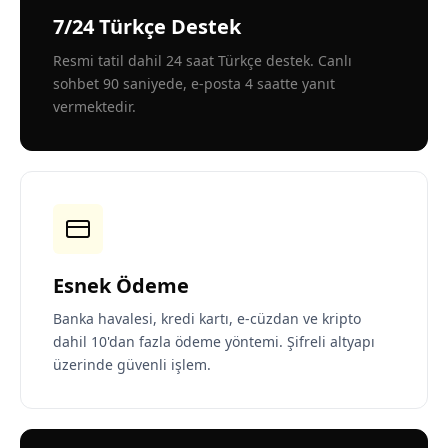
7/24 Türkçe Destek
Resmi tatil dahil 24 saat Türkçe destek. Canlı
sohbet 90 saniyede, e-posta 4 saatte yanıt
vermektedir.
Esnek Ödeme
Banka havalesi, kredi kartı, e-cüzdan ve kripto
dahil 10'dan fazla ödeme yöntemi. Şifreli altyapı
üzerinde güvenli işlem.