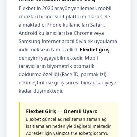
Elexbet'in 2026 arayüz yenilemesi, mobil
cihazları birinci sınıf platform olarak ele
almaktadır. iPhone kullanıcıları Safari,
Android kullanıcıları ise Chrome veya
Samsung Internet aracılığıyla ek uygulama
indirmeksizin tam özellikli
Elexbet giriş
deneyimi yaşayabilmektedir. Mobil
tarayıcıların biyometrik otomatik
doldurma özelliği (Face ID, parmak izi)
etkinleştirilirse giriş süresi birkaç saniyeye
kadar düşmektedir.
Elexbet Giriş — Önemli Uyarı:
Elexbet güncel adresi zaman zaman ağ
kısıtlamaları nedeniyle değişebilmektedir.
Adresler için yalnızca tr.elexbetgir.com'u