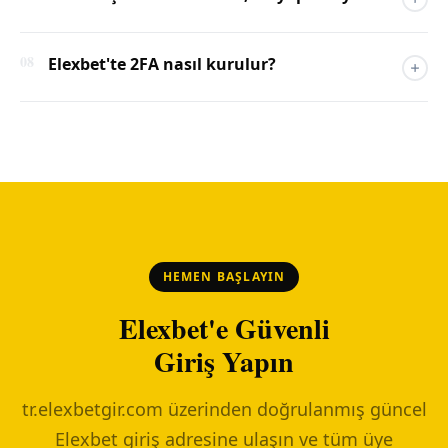
tüm özelliklere erişebilirsiniz.
adres üzerinden Kayıt Ol butonuna tıklayın, formu
doldurun ve e-posta veya SMS doğrulamasını
tamamlayın. Hesabınız hemen aktif olur ve hoş geldin
Elexbet giriş ekranındaki "Şifremi Unuttum"
08
Elexbet'te 2FA nasıl kurulur?
avantajlarına anında kavuşursunuz.
bağlantısına tıklayın. Üyelik e-posta adresinize
sıfırlama bağlantısı gönderilecektir. Bağlantı 15 dakika
geçerlidir. E-posta gelmezse spam klasörünüzü
Elexbet hesabınıza giriş yapın, sağ üstteki profil
kontrol edin; sorun devam ederse Elexbet canlı
menüsünden Güvenlik Ayarları'na gidin ve İki Faktörlü
desteğe başvurun.
Doğrulama seçeneğini aktif hale getirin. SMS veya
authenticator uygulama seçeneklerinden birini tercih
edin. SMS'e kıyasla authenticator uygulaması (Google,
Microsoft) SIM swap saldırılarına karşı çok daha
güvenlidir.
HEMEN BAŞLAYIN
Elexbet'e Güvenli
Giriş Yapın
tr.elexbetgir.com üzerinden doğrulanmış güncel
Elexbet giriş adresine ulaşın ve tüm üye