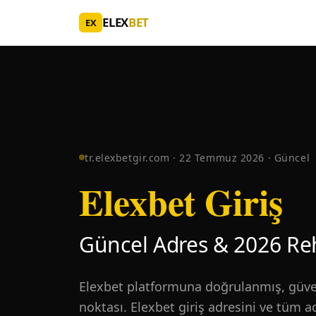
ELEX
BET
EX
tr.elexbetgir.com · 22 Temmuz 2026 · Güncel
Elexbet Giriş
Güncel Adres & 2026 Re
Elexbet platformuna doğrulanmış, güvenl
noktası. Elexbet giriş adresini ve tüm 