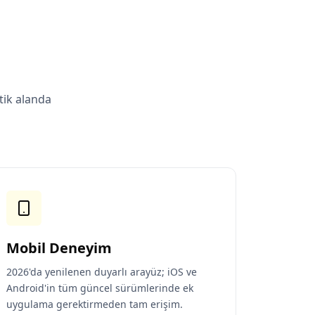
itik alanda
Mobil Deneyim
2026'da yenilenen duyarlı arayüz; iOS ve
Android'in tüm güncel sürümlerinde ek
uygulama gerektirmeden tam erişim.