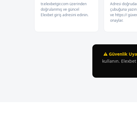
tr.elexbetgir.com üzerinden
Adresi doğruda
doğrulanmış ve güncel
çubuğuna yazın. 
Elexbet giriş adresini edinin.
ve https:// güve
onaylar.
⚠ Güvenlik Uyar
kullanın. Elexbet