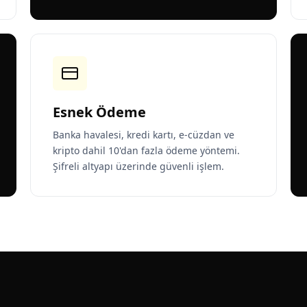
Esnek Ödeme
Banka havalesi, kredi kartı, e-cüzdan ve
kripto dahil 10'dan fazla ödeme yöntemi.
Şifreli altyapı üzerinde güvenli işlem.