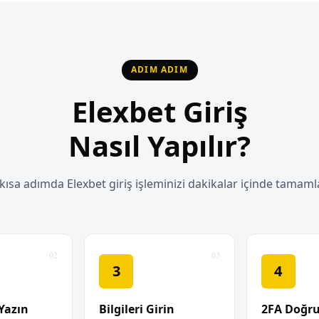
ADIM ADIM
Elexbet Giriş
Nasıl Yapılır?
kısa adımda Elexbet giriş işleminizi dakikalar içinde tamaml
3
4
 Yazın
Bilgileri Girin
2FA Doğru