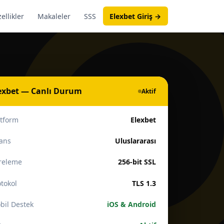
ellikler
Makaleler
SSS
Elexbet Giriş →
exbet — Canlı Durum
Aktif
atform
Elexbet
sans
Uluslararası
freleme
256-bit SSL
otokol
TLS 1.3
bil Destek
iOS & Android