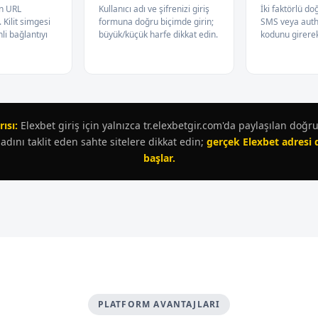
n URL
Kullanıcı adı ve şifrenizi giriş
İki faktörlü d
Kilit simgesi
formuna doğru biçimde girin;
SMS veya auth
nli bağlantıyı
büyük/küçük harfe dikkat edin.
kodunu girere
ısı:
Elexbet giriş için yalnızca tr.elexbetgir.com'da paylaşılan doğr
 adını taklit eden sahte sitelere dikkat edin;
gerçek Elexbet adresi d
başlar.
PLATFORM AVANTAJLARI