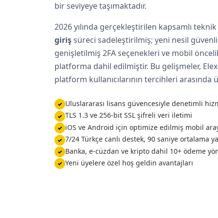
bir seviyeye taşımaktadır.
2026 yılında gerçekleştirilen kapsamlı tekni
giriş
süreci sadeleştirilmiş; yeni nesil güvenl
genişletilmiş 2FA seçenekleri ve mobil öncelik
platforma dahil edilmiştir. Bu gelişmeler, Elexb
platform kullanıcılarının tercihleri arasında üs
Uluslararası lisans güvencesiyle denetimli hiz
✓
TLS 1.3 ve 256-bit SSL şifreli veri iletimi
✓
iOS ve Android için optimize edilmiş mobil ara
✓
7/24 Türkçe canlı destek, 90 saniye ortalama ya
✓
Banka, e-cüzdan ve kripto dahil 10+ ödeme yö
✓
Yeni üyelere özel hoş geldin avantajları
✓