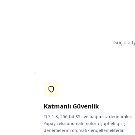
Güçlü alty
Katmanlı Güvenlik
TLS 1.3, 256-bit SSL ve bağımsız denetimler.
Yapay zeka anomali motoru şüpheli giriş
denemelerini otomatik engellemektedir.