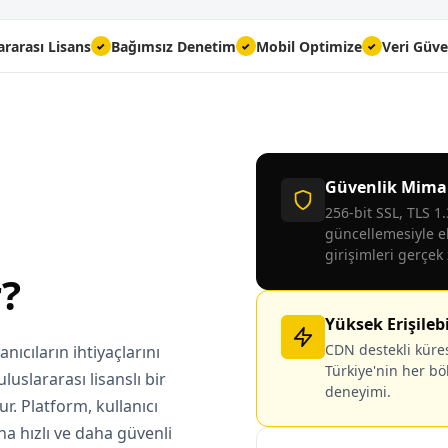
ararası Lisans
Bağımsız Denetim
Mobil Optimize
Veri Güve
✓
✓
✓
Güvenlik Mimar
256-bit SSL, TLS 1
güncellemesiyle e
girişimleri gerçek
?
Yüksek Erişilebi
CDN destekli küres
anıcıların ihtiyaçlarını
Türkiye'nin her bö
uslararası lisanslı bir
deneyimi.
ur. Platform, kullanıcı
a hızlı ve daha güvenli