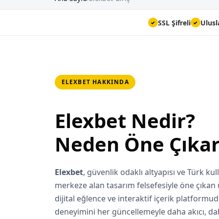
SSL Şifreli
Ulusl
✓
✓
ELEXBET HAKKINDA
Elexbet Nedir?
Neden Öne Çıkar
Elexbet
, güvenlik odaklı altyapısı ve Türk kull
merkeze alan tasarım felsefesiyle öne çıkan ul
dijital eğlence ve interaktif içerik platformud
deneyimini her güncellemeyle daha akıcı, dah