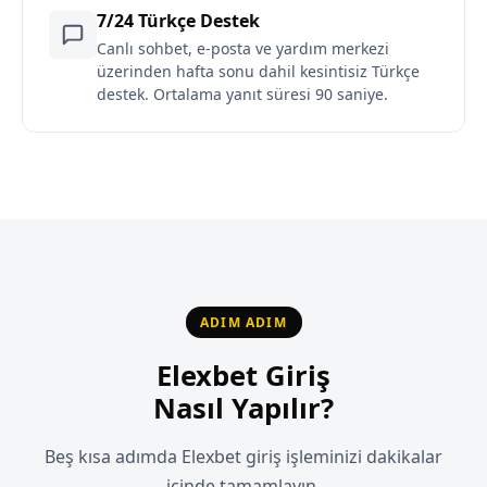
7/24 Türkçe Destek
Canlı sohbet, e-posta ve yardım merkezi
üzerinden hafta sonu dahil kesintisiz Türkçe
destek. Ortalama yanıt süresi 90 saniye.
ADIM ADIM
Elexbet Giriş
Nasıl Yapılır?
Beş kısa adımda Elexbet giriş işleminizi dakikalar
içinde tamamlayın.