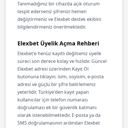
Tanımadığınız bir cihazda açık oturum
tespit ederseniz şifrenizi hemen
değiştirmeniz ve Elexbet destek ekibini
bilgilendirmeniz önerilmektedir.
Elexbet Üyelik Açma Rehberi
Elexbet'e henüz kayıtlı değilseniz üyelik
süreci son derece kolay ve hızlıdır. Güncel
Elexbet adresi üzerinden Kayıt Ol
butonuna tıklayın; isim, soyisim, e-posta
adresi ve güçlü bir şifre belirlemeniz
yeterlidir. Türkiye'den kayıt yapan
kullanıcılar için telefon numarası
doğrulaması ek bir güvenlik katmanı
olarak istenebilmektedir. E-posta ya da
SMS doğrulamasının ardından Elexbet