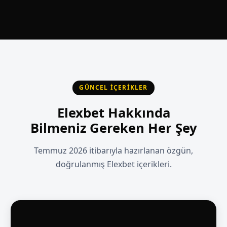
GÜNCEL İÇERIKLER
Elexbet Hakkında
Bilmeniz Gereken Her Şey
Temmuz 2026 itibarıyla hazırlanan özgün,
doğrulanmış Elexbet içerikleri.