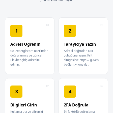
1
2
Adresi Öğrenin
Tarayıcıya Yazın
tr.elexbetgir.com üzerinden
Adresi doğrudan URL
doğrulanmış ve güncel
çubuğuna yazın. Kilit
Elexbet giriş adresini
simgesi ve https:// güvenli
edinin.
bağlantıyı onaylar.
3
4
Bilgileri Girin
2FA Doğrula
Kullanıcı adı ve şifrenizi
İki faktörlü doğrulama