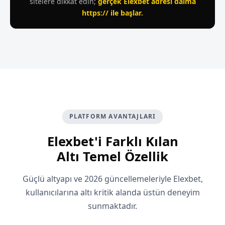
sitelere dikkat edin;
gerçek Elexbet adresi daima
https:// ile başlar.
PLATFORM AVANTAJLARI
Elexbet'i Farklı Kılan
Altı Temel Özellik
Güçlü altyapı ve 2026 güncellemeleriyle Elexbet,
kullanıcılarına altı kritik alanda üstün deneyim
sunmaktadır.