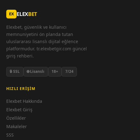
ELEX
BET
EX
Elexbet, güvenlik ve kullanıcı
memnuniyetini ön planda tutan
uluslararası lisanslı dijital eğlence
platformudur. tr.elexbetgir.com güncel
giriş rehberi.
🔒 SSL
🌐 Lisanslı
18+
7/24
HIZLI ERIŞIM
Elexbet Hakkında
Elexbet Giriş
Özellikler
Makaleler
SSS