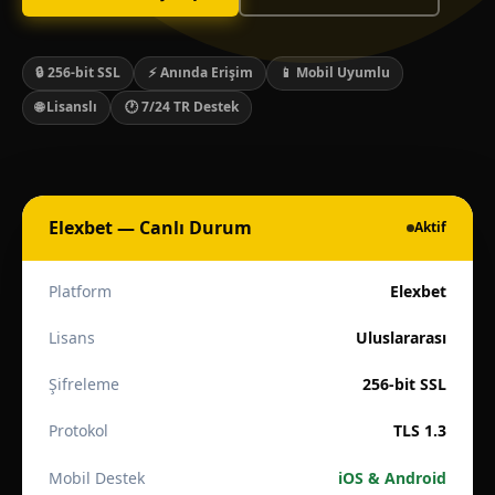
🔒 256-bit SSL
⚡ Anında Erişim
📱 Mobil Uyumlu
🌐 Lisanslı
🕐 7/24 TR Destek
Elexbet — Canlı Durum
Aktif
Platform
Elexbet
Lisans
Uluslararası
Şifreleme
256-bit SSL
Protokol
TLS 1.3
Mobil Destek
iOS & Android