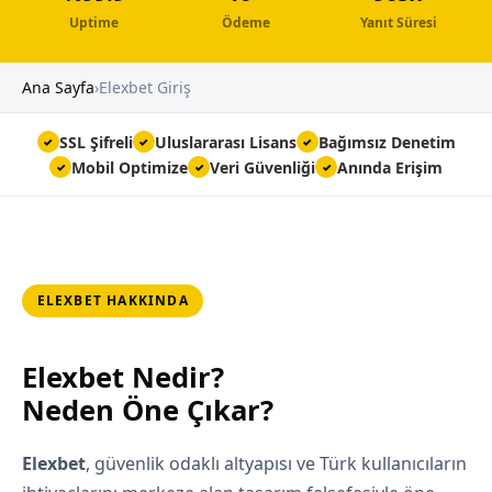
Uptime
Ödeme
Yanıt Süresi
Ana Sayfa
›
Elexbet Giriş
SSL Şifreli
Uluslararası Lisans
Bağımsız Denetim
✓
✓
✓
Mobil Optimize
Veri Güvenliği
Anında Erişim
✓
✓
✓
ELEXBET HAKKINDA
Elexbet Nedir?
Neden Öne Çıkar?
Elexbet
, güvenlik odaklı altyapısı ve Türk kullanıcıların