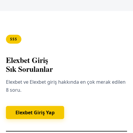
SSS
Elexbet Giriş
Sık Sorulanlar
Elexbet ve Elexbet giriş hakkında en çok merak edilen
8 soru.
Elexbet Giriş Yap