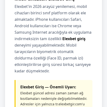
Elexbet'in 2026 arayüz yenilemesi, mobil
cihazları birinci sınıf platform olarak ele
almaktadır. iPhone kullanıcıları Safari,
Android kullanıcıları ise Chrome veya
Samsung Internet aracılığıyla ek uygulama
indirmeksizin tam özellikli
Elexbet giriş
deneyimi yaşayabilmektedir. Mobil
tarayıcıların biyometrik otomatik
doldurma özelliği (Face ID, parmak izi)
etkinleştirilirse giriş süresi birkaç saniyeye
kadar düşmektedir.
Elexbet Giriş — Önemli Uyarı:
Elexbet güncel adresi zaman zaman ağ
kısıtlamaları nedeniyle değişebilmektedir.
Adresler için yalnızca tr.elexbetgir.com'u