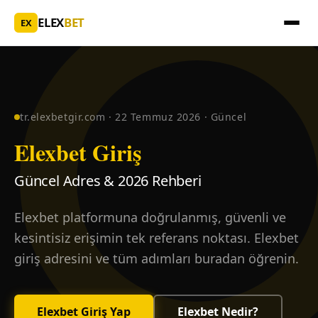
ELEX
BET
EX
tr.elexbetgir.com · 22 Temmuz 2026 · Güncel
Elexbet Giriş
Güncel Adres & 2026 Rehberi
Elexbet platformuna doğrulanmış, güvenli ve
kesintisiz erişimin tek referans noktası. Elexbet
giriş adresini ve tüm adımları buradan öğrenin.
Elexbet Giriş Yap
Elexbet Nedir?