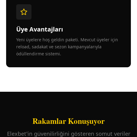
Üye Avantajları
Yeni üyelere hoş geldin paketi. Mevcut üyeler için
reload, sadakat ve sezon kampanyalarıyla
ödüllendirme sistemi.
Rakamlar Konuşuyor
Elexbet'in güvenilirliğini gösteren somut veriler