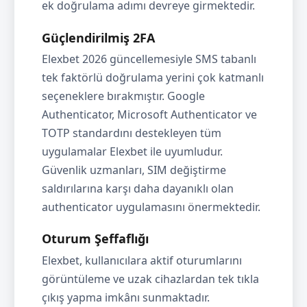
ek doğrulama adımı devreye girmektedir.
Güçlendirilmiş 2FA
Elexbet 2026 güncellemesiyle SMS tabanlı
tek faktörlü doğrulama yerini çok katmanlı
seçeneklere bırakmıştır. Google
Authenticator, Microsoft Authenticator ve
TOTP standardını destekleyen tüm
uygulamalar Elexbet ile uyumludur.
Güvenlik uzmanları, SIM değiştirme
saldırılarına karşı daha dayanıklı olan
authenticator uygulamasını önermektedir.
Oturum Şeffaflığı
Elexbet, kullanıcılara aktif oturumlarını
görüntüleme ve uzak cihazlardan tek tıkla
çıkış yapma imkânı sunmaktadır.