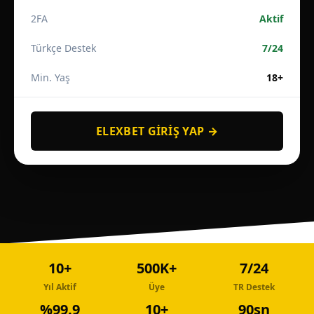
2FA
Aktif
Türkçe Destek
7/24
Min. Yaş
18+
ELEXBET GİRİŞ YAP →
10+
500K+
7/24
Yıl Aktif
Üye
TR Destek
%99.9
10+
90sn