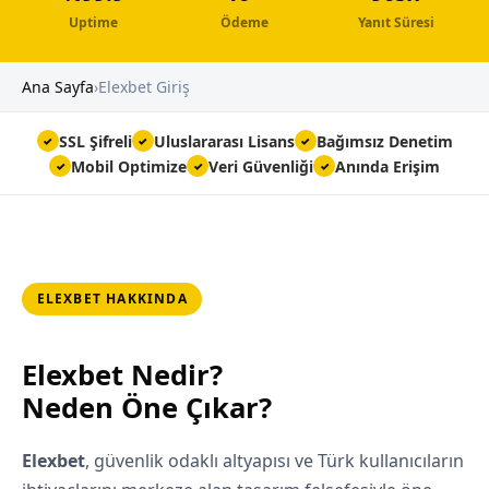
Uptime
Ödeme
Yanıt Süresi
Ana Sayfa
›
Elexbet Giriş
SSL Şifreli
Uluslararası Lisans
Bağımsız Denetim
✓
✓
✓
Mobil Optimize
Veri Güvenliği
Anında Erişim
✓
✓
✓
ELEXBET HAKKINDA
Elexbet Nedir?
Neden Öne Çıkar?
Elexbet
, güvenlik odaklı altyapısı ve Türk kullanıcıların