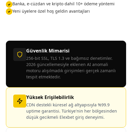
Banka, e-cüzdan ve kripto dahil 10+ ödeme yöntemi
✓
Yeni üyelere özel hoş geldin avantajları
✓
Güvenlik Mimarisi
256-bit SSL, TLS 1.3 ve bağımsız denetimler.
2026 güncellemesiyle eklenen AI anomali
motoru alışılmadık girişimleri gerçek zamanlı
tespit etmektedir.
Yüksek Erişilebilirlik
CDN destekli küresel ağ altyapısıyla %99.9
uptime garantisi. Türkiye'nin her bölgesinden
düşük gecikmeli Elexbet giriş deneyimi.