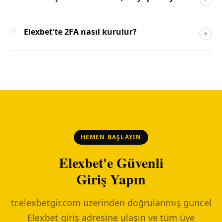
tüm özelliklere erişebilirsiniz.
adres üzerinden Kayıt Ol butonuna tıklayın, formu
doldurun ve e-posta veya SMS doğrulamasını
tamamlayın. Hesabınız hemen aktif olur ve hoş geldin
Elexbet giriş ekranındaki "Şifremi Unuttum"
08
Elexbet'te 2FA nasıl kurulur?
avantajlarına anında kavuşursunuz.
bağlantısına tıklayın. Üyelik e-posta adresinize
sıfırlama bağlantısı gönderilecektir. Bağlantı 15 dakika
geçerlidir. E-posta gelmezse spam klasörünüzü
Elexbet hesabınıza giriş yapın, sağ üstteki profil
kontrol edin; sorun devam ederse Elexbet canlı
menüsünden Güvenlik Ayarları'na gidin ve İki Faktörlü
desteğe başvurun.
Doğrulama seçeneğini aktif hale getirin. SMS veya
authenticator uygulama seçeneklerinden birini tercih
edin. SMS'e kıyasla authenticator uygulaması (Google,
Microsoft) SIM swap saldırılarına karşı çok daha
güvenlidir.
HEMEN BAŞLAYIN
Elexbet'e Güvenli
Giriş Yapın
tr.elexbetgir.com üzerinden doğrulanmış güncel
Elexbet giriş adresine ulaşın ve tüm üye