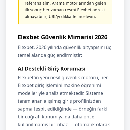
referans alın. Arama motorlarından gelen
ilk sonuç her zaman resmi Elexbet adresi
olmayabilir; URL'yi dikkatle inceleyin.
Elexbet Güvenlik Mimarisi 2026
Elexbet, 2026 yılında güvenlik altyapısını üç
temel alanda güçlendirmiştir:
AI Destekli Giriş Koruması
Elexbet'in yeni nesil güvenlik motoru, her
Elexbet giriş işlemini makine öğrenimi
modelleriyle analiz etmektedir. Sisteme
tanımlanan alışılmış giriş profilinizden
sapma tespit edildiğinde — örneğin farklı
bir coğrafi konum ya da daha önce
kullanılmamış bir cihaz — otomatik olarak