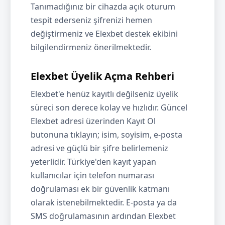
Tanımadığınız bir cihazda açık oturum
tespit ederseniz şifrenizi hemen
değiştirmeniz ve Elexbet destek ekibini
bilgilendirmeniz önerilmektedir.
Elexbet Üyelik Açma Rehberi
Elexbet'e henüz kayıtlı değilseniz üyelik
süreci son derece kolay ve hızlıdır. Güncel
Elexbet adresi üzerinden Kayıt Ol
butonuna tıklayın; isim, soyisim, e-posta
adresi ve güçlü bir şifre belirlemeniz
yeterlidir. Türkiye'den kayıt yapan
kullanıcılar için telefon numarası
doğrulaması ek bir güvenlik katmanı
olarak istenebilmektedir. E-posta ya da
SMS doğrulamasının ardından Elexbet