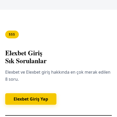
SSS
Elexbet Giriş
Sık Sorulanlar
Elexbet ve Elexbet giriş hakkında en çok merak edilen
8 soru.
Elexbet Giriş Yap