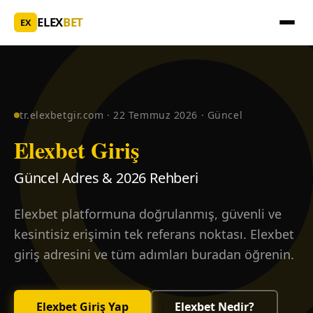
ELEX
BET
EX
tr.elexbetgir.com · 22 Temmuz 2026 · Güncel
Elexbet Giriş
Güncel Adres & 2026 Rehberi
Elexbet platformuna doğrulanmış, güvenli ve
kesintisiz erişimin tek referans noktası. Elexbet
giriş adresini ve tüm adımları buradan öğrenin.
Elexbet Giriş Yap
Elexbet Nedir?