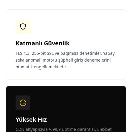
Katmanlı Güvenlik
TLS 1.3, 256-bit SSL ve bağımsız denetimler. Yapay
zeka anomali motoru şüpheli giriş denemelerini
otomatik engellemektedir.
Yüksek Hız
CDN altyapısıyla %99.9 uptime garantisi. Elexbet