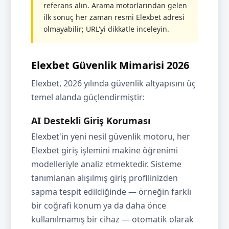
referans alın. Arama motorlarından gelen
ilk sonuç her zaman resmi Elexbet adresi
olmayabilir; URL'yi dikkatle inceleyin.
Elexbet Güvenlik Mimarisi 2026
Elexbet, 2026 yılında güvenlik altyapısını üç
temel alanda güçlendirmiştir:
AI Destekli Giriş Koruması
Elexbet'in yeni nesil güvenlik motoru, her
Elexbet giriş işlemini makine öğrenimi
modelleriyle analiz etmektedir. Sisteme
tanımlanan alışılmış giriş profilinizden
sapma tespit edildiğinde — örneğin farklı
bir coğrafi konum ya da daha önce
kullanılmamış bir cihaz — otomatik olarak