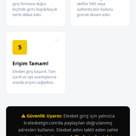
giriş formuna doğru
aktifse SMS veya
biçimde girin; büyük/küçük
authenticator kodunu
harfe dikkat edin.
girerek devam edin.
5
Erişim Tamam!
Elexbet giriş başarılı. Tüm
içerik ve üye avantajlarına
anında erişim sağladınız.
⚠ Güvenlik Uyarısı:
Elexbet giriş için yalnızca
tr.elexbetgir.com'da paylaşılan doğrulanmış
adresleri kullanın. Elexbet adını taklit eden sahte