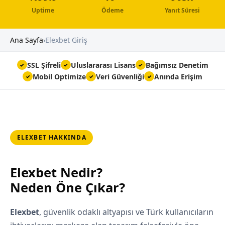
Uptime
Ödeme
Yanıt Süresi
Ana Sayfa
›
Elexbet Giriş
SSL Şifreli
Uluslararası Lisans
Bağımsız Denetim
✓
✓
✓
Mobil Optimize
Veri Güvenliği
Anında Erişim
✓
✓
✓
ELEXBET HAKKINDA
Elexbet Nedir?
Neden Öne Çıkar?
Elexbet
, güvenlik odaklı altyapısı ve Türk kullanıcıların