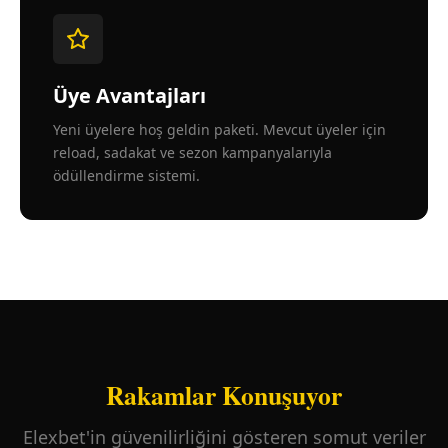
Üye Avantajları
Yeni üyelere hoş geldin paketi. Mevcut üyeler için
reload, sadakat ve sezon kampanyalarıyla
ödüllendirme sistemi.
Rakamlar Konuşuyor
Elexbet'in güvenilirliğini gösteren somut veriler