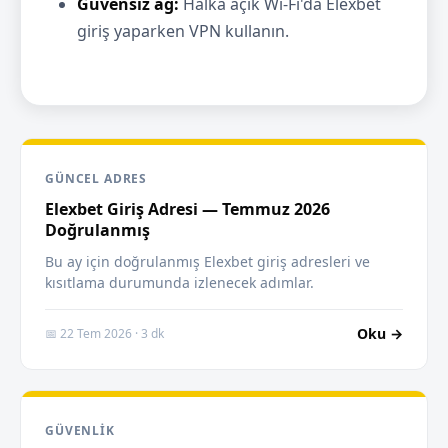
Güvensiz ağ:
Halka açık Wi-Fi'da Elexbet
giriş yaparken VPN kullanın.
GÜNCEL ADRES
Elexbet Giriş Adresi — Temmuz 2026
Doğrulanmış
Bu ay için doğrulanmış Elexbet giriş adresleri ve
kısıtlama durumunda izlenecek adımlar.
Oku →
📅 22 Tem 2026 · 3 dk
GÜVENLIK