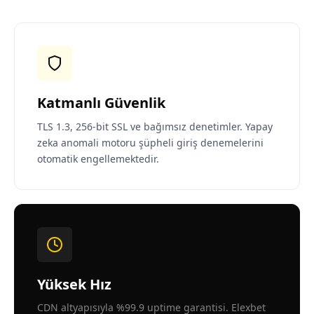
Katmanlı Güvenlik
TLS 1.3, 256-bit SSL ve bağımsız denetimler. Yapay
zeka anomali motoru şüpheli giriş denemelerini
otomatik engellemektedir.
Yüksek Hız
CDN altyapısıyla %99.9 uptime garantisi. Elexbet