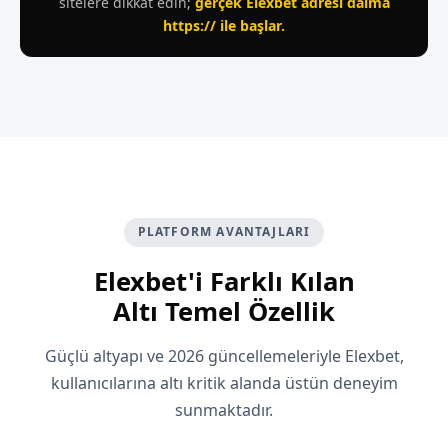
sitelere dikkat edin;
gerçek Elexbet adresi daima
https:// ile başlar.
PLATFORM AVANTAJLARI
Elexbet'i Farklı Kılan
Altı Temel Özellik
Güçlü altyapı ve 2026 güncellemeleriyle Elexbet,
kullanıcılarına altı kritik alanda üstün deneyim
sunmaktadır.