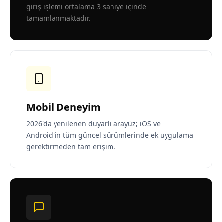
giriş işlemi ortalama 3 saniye içinde
tamamlanmaktadır.
Mobil Deneyim
2026'da yenilenen duyarlı arayüz; iOS ve
Android'in tüm güncel sürümlerinde ek uygulama
gerektirmeden tam erişim.