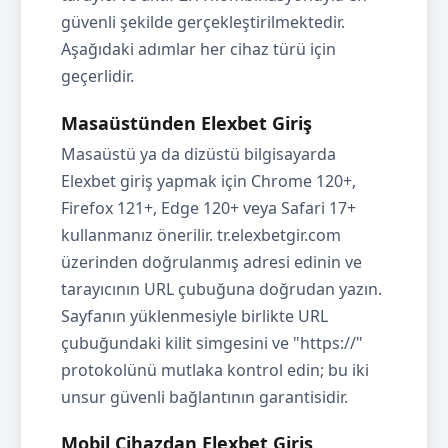
güvenli şekilde gerçekleştirilmektedir.
Aşağıdaki adımlar her cihaz türü için
geçerlidir.
Masaüstünden Elexbet Giriş
Masaüstü ya da dizüstü bilgisayarda
Elexbet giriş yapmak için Chrome 120+,
Firefox 121+, Edge 120+ veya Safari 17+
kullanmanız önerilir. tr.elexbetgir.com
üzerinden doğrulanmış adresi edinin ve
tarayıcının URL çubuğuna doğrudan yazın.
Sayfanın yüklenmesiyle birlikte URL
çubuğundaki kilit simgesini ve "https://"
protokolünü mutlaka kontrol edin; bu iki
unsur güvenli bağlantının garantisidir.
Mobil Cihazdan Elexbet Giriş