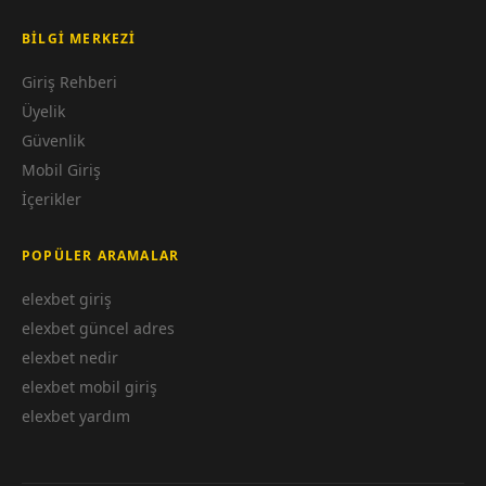
BILGI MERKEZI
Giriş Rehberi
Üyelik
Güvenlik
Mobil Giriş
İçerikler
POPÜLER ARAMALAR
elexbet giriş
elexbet güncel adres
elexbet nedir
elexbet mobil giriş
elexbet yardım