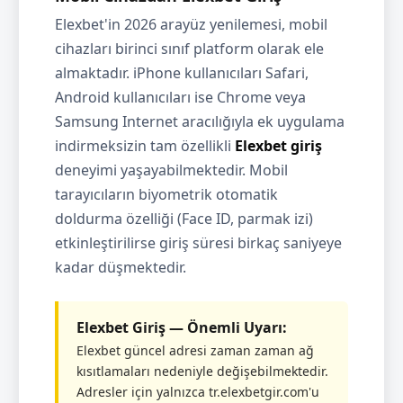
Elexbet'in 2026 arayüz yenilemesi, mobil
cihazları birinci sınıf platform olarak ele
almaktadır. iPhone kullanıcıları Safari,
Android kullanıcıları ise Chrome veya
Samsung Internet aracılığıyla ek uygulama
indirmeksizin tam özellikli
Elexbet giriş
deneyimi yaşayabilmektedir. Mobil
tarayıcıların biyometrik otomatik
doldurma özelliği (Face ID, parmak izi)
etkinleştirilirse giriş süresi birkaç saniyeye
kadar düşmektedir.
Elexbet Giriş — Önemli Uyarı:
Elexbet güncel adresi zaman zaman ağ
kısıtlamaları nedeniyle değişebilmektedir.
Adresler için yalnızca tr.elexbetgir.com'u