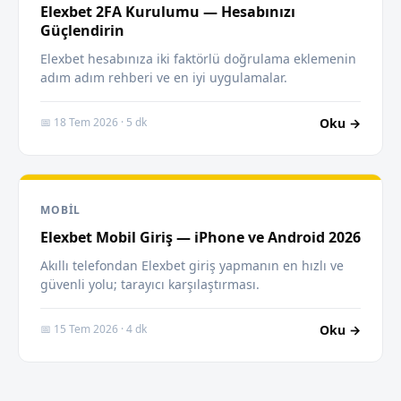
Elexbet 2FA Kurulumu — Hesabınızı
Güçlendirin
Elexbet hesabınıza iki faktörlü doğrulama eklemenin
adım adım rehberi ve en iyi uygulamalar.
Oku →
📅 18 Tem 2026 · 5 dk
MOBIL
Elexbet Mobil Giriş — iPhone ve Android 2026
Akıllı telefondan Elexbet giriş yapmanın en hızlı ve
güvenli yolu; tarayıcı karşılaştırması.
Oku →
📅 15 Tem 2026 · 4 dk