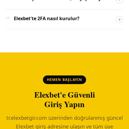
tüm özelliklere erişebilirsiniz.
adres üzerinden Kayıt Ol butonuna tıklayın, formu
doldurun ve e-posta veya SMS doğrulamasını
tamamlayın. Hesabınız hemen aktif olur ve hoş geldin
Elexbet giriş ekranındaki "Şifremi Unuttum"
08
Elexbet'te 2FA nasıl kurulur?
avantajlarına anında kavuşursunuz.
bağlantısına tıklayın. Üyelik e-posta adresinize
sıfırlama bağlantısı gönderilecektir. Bağlantı 15 dakika
geçerlidir. E-posta gelmezse spam klasörünüzü
Elexbet hesabınıza giriş yapın, sağ üstteki profil
kontrol edin; sorun devam ederse Elexbet canlı
menüsünden Güvenlik Ayarları'na gidin ve İki Faktörlü
desteğe başvurun.
Doğrulama seçeneğini aktif hale getirin. SMS veya
authenticator uygulama seçeneklerinden birini tercih
edin. SMS'e kıyasla authenticator uygulaması (Google,
Microsoft) SIM swap saldırılarına karşı çok daha
güvenlidir.
HEMEN BAŞLAYIN
Elexbet'e Güvenli
Giriş Yapın
tr.elexbetgir.com üzerinden doğrulanmış güncel
Elexbet giriş adresine ulaşın ve tüm üye