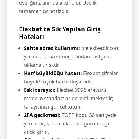
üyeliğiniz anında aktif olur. Üyelik
tamamen ücretsizdir.
Elexbet'te Sık Yapılan Giriş
Hataları
Sahte adres kullanımı:
tr.elexbetgir.com
yerine arama sonuçlarından rastgele
tıklamak risktir.
Harf büyüklüğü hatası:
Elexbet şifreleri
büyük/küçük harfe duyarlıdır.
Eski tarayıcı:
Elexbet 2026 arayüzü
modern standartlar gerektirmektedir;
tarayıcınızı güncel tutun.
2FA gecikmesi:
TOTP kodu 30 saniyede
yenilenir; kodun ekranda göründüğü
anda girin.