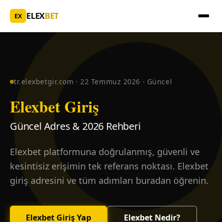
ELEX
BET
EX
tr.elexbetgir.com · 22 Temmuz 2026 · Güncel
Elexbet Giriş
Güncel Adres & 2026 Rehberi
Elexbet platformuna doğrulanmış, güvenli ve
kesintisiz erişimin tek referans noktası. Elexbet
giriş adresini ve tüm adımları buradan öğrenin.
Elexbet Giriş Yap
Elexbet Nedir?