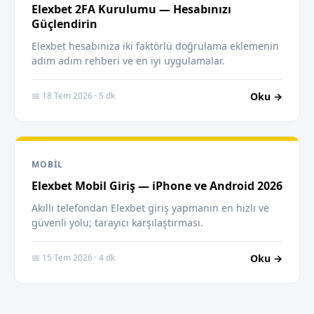
Elexbet 2FA Kurulumu — Hesabınızı
Güçlendirin
Elexbet hesabınıza iki faktörlü doğrulama eklemenin
adım adım rehberi ve en iyi uygulamalar.
Oku →
📅 18 Tem 2026 · 5 dk
MOBIL
Elexbet Mobil Giriş — iPhone ve Android 2026
Akıllı telefondan Elexbet giriş yapmanın en hızlı ve
güvenli yolu; tarayıcı karşılaştırması.
Oku →
📅 15 Tem 2026 · 4 dk