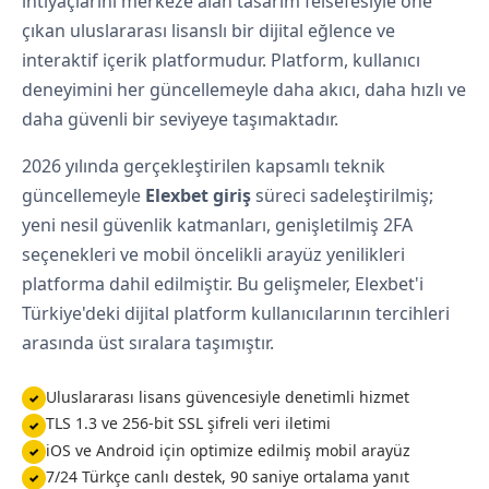
ihtiyaçlarını merkeze alan tasarım felsefesiyle öne
çıkan uluslararası lisanslı bir dijital eğlence ve
interaktif içerik platformudur. Platform, kullanıcı
deneyimini her güncellemeyle daha akıcı, daha hızlı ve
daha güvenli bir seviyeye taşımaktadır.
2026 yılında gerçekleştirilen kapsamlı teknik
güncellemeyle
Elexbet giriş
süreci sadeleştirilmiş;
yeni nesil güvenlik katmanları, genişletilmiş 2FA
seçenekleri ve mobil öncelikli arayüz yenilikleri
platforma dahil edilmiştir. Bu gelişmeler, Elexbet'i
Türkiye'deki dijital platform kullanıcılarının tercihleri
arasında üst sıralara taşımıştır.
Uluslararası lisans güvencesiyle denetimli hizmet
✓
TLS 1.3 ve 256-bit SSL şifreli veri iletimi
✓
iOS ve Android için optimize edilmiş mobil arayüz
✓
7/24 Türkçe canlı destek, 90 saniye ortalama yanıt
✓