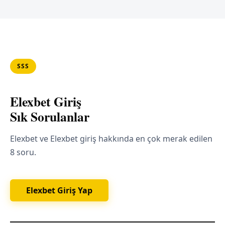
SSS
Elexbet Giriş
Sık Sorulanlar
Elexbet ve Elexbet giriş hakkında en çok merak edilen
8 soru.
Elexbet Giriş Yap