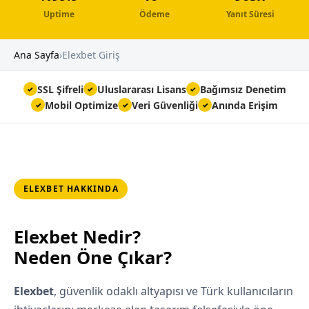
Uptime
Ödeme
Yanıt Süresi
Ana Sayfa
›
Elexbet Giriş
SSL Şifreli
Uluslararası Lisans
Bağımsız Denetim
✓
✓
✓
Mobil Optimize
Veri Güvenliği
Anında Erişim
✓
✓
✓
ELEXBET HAKKINDA
Elexbet Nedir?
Neden Öne Çıkar?
Elexbet
, güvenlik odaklı altyapısı ve Türk kullanıcıların