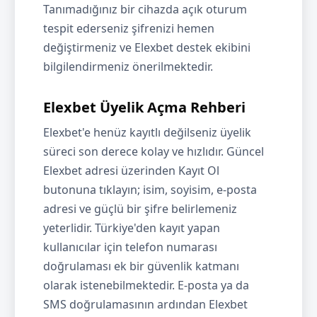
Tanımadığınız bir cihazda açık oturum
tespit ederseniz şifrenizi hemen
değiştirmeniz ve Elexbet destek ekibini
bilgilendirmeniz önerilmektedir.
Elexbet Üyelik Açma Rehberi
Elexbet'e henüz kayıtlı değilseniz üyelik
süreci son derece kolay ve hızlıdır. Güncel
Elexbet adresi üzerinden Kayıt Ol
butonuna tıklayın; isim, soyisim, e-posta
adresi ve güçlü bir şifre belirlemeniz
yeterlidir. Türkiye'den kayıt yapan
kullanıcılar için telefon numarası
doğrulaması ek bir güvenlik katmanı
olarak istenebilmektedir. E-posta ya da
SMS doğrulamasının ardından Elexbet