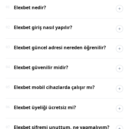
01
Elexbet nedir?
Elexbet, uluslararası lisans kapsamında faaliyet
02
Elexbet giriş nasıl yapılır?
gösteren, Türk kullanıcılara tam Türkçe arayüz ve 7/24
destek sunan dijital eğlence ve interaktif içerik
platformudur. Güvenlik odaklı altyapısı ve kesintisiz
tr.elexbetgir.com üzerinden doğrulanmış güncel
03
Elexbet güncel adresi nereden öğrenilir?
erişim altyapısıyla kullanıcı memnuniyetini öncelikli
Elexbet giriş adresini edinin. Adresi tarayıcınıza
hedef olarak benimseyen Elexbet, yıllar içinde güçlü
doğrudan yazın; URL'de kilit simgesi ve "https://"
bir üye tabanı oluşturmuştur.
olduğunu doğrulayın. Kullanıcı adı ve şifrenizi giriş
Elexbet güncel giriş adresi için tr.elexbetgir.com
04
Elexbet güvenilir midir?
formuna girin, Giriş butonuna tıklayın. 2FA aktifse
sayfasını düzenli olarak takip edin. Adres değişiklikleri
SMS ya da authenticator kodunuzu da girerek işlemi
anlık olarak güncellenmektedir. Arama motorlarından
tamamlayın.
ulaşılan sonuçlar her zaman resmi adres
Evet. Elexbet, uluslararası lisans çerçevesinde faaliyet
05
Elexbet mobil cihazlarda çalışır mı?
olmayabileceğinden, doğrulama için bu sayfayı
göstermekte olup bağımsız güvenlik denetimlerinden
kullanın ve adresi tarayıcınızda yer imi olarak
geçmektedir. 256-bit SSL şifreleme, TLS 1.3 protokolü
kaydedin.
ve yapay zeka destekli anomali tespiti, platformun
Evet. Elexbet'in 2026'da yenilenen duyarlı (responsive)
06
Elexbet üyeliği ücretsiz mi?
güvenlik standartlarını yüksek tutmaktadır.
arayüzü iOS ve Android'in tüm güncel sürümlerinde
sorunsuz çalışmaktadır. Ek uygulama indirmeye gerek
kalmadan mobil tarayıcıdan Elexbet giriş yapabilir,
Evet, Elexbet üyeliği tamamen ücretsizdir. Güncel
07
Elexbet şifremi unuttum, ne yapmalıyım?