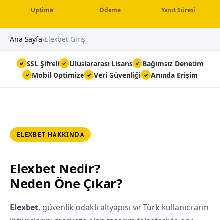
Uptime
Ödeme
Yanıt Süresi
Ana Sayfa
›
Elexbet Giriş
SSL Şifreli
Uluslararası Lisans
Bağımsız Denetim
✓
✓
✓
Mobil Optimize
Veri Güvenliği
Anında Erişim
✓
✓
✓
ELEXBET HAKKINDA
Elexbet Nedir?
Neden Öne Çıkar?
Elexbet
, güvenlik odaklı altyapısı ve Türk kullanıcıların