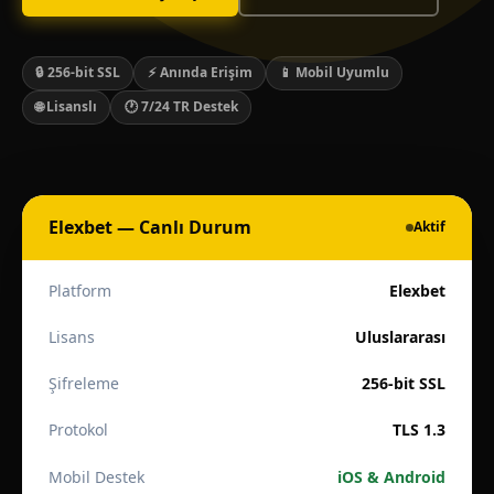
🔒 256-bit SSL
⚡ Anında Erişim
📱 Mobil Uyumlu
🌐 Lisanslı
🕐 7/24 TR Destek
Elexbet — Canlı Durum
Aktif
Platform
Elexbet
Lisans
Uluslararası
Şifreleme
256-bit SSL
Protokol
TLS 1.3
Mobil Destek
iOS & Android