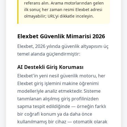
referans alın. Arama motorlarından gelen
ilk sonuç her zaman resmi Elexbet adresi
olmayabilir; URL'yi dikkatle inceleyin.
Elexbet Güvenlik Mimarisi 2026
Elexbet, 2026 yılında güvenlik altyapısını üç
temel alanda güçlendirmiştir:
AI Destekli Giriş Koruması
Elexbet'in yeni nesil güvenlik motoru, her
Elexbet giriş işlemini makine öğrenimi
modelleriyle analiz etmektedir. Sisteme
tanımlanan alışılmış giriş profilinizden
sapma tespit edildiğinde — örneğin farklı
bir coğrafi konum ya da daha önce
kullanılmamış bir cihaz — otomatik olarak