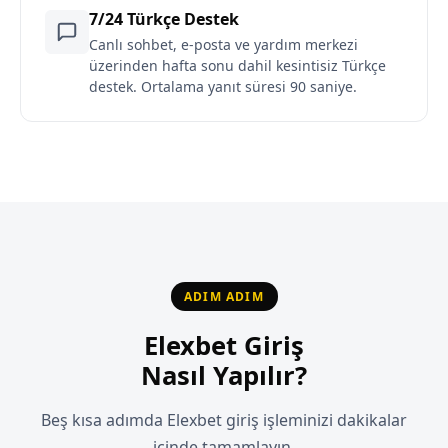
7/24 Türkçe Destek
Canlı sohbet, e-posta ve yardım merkezi
üzerinden hafta sonu dahil kesintisiz Türkçe
destek. Ortalama yanıt süresi 90 saniye.
ADIM ADIM
Elexbet Giriş
Nasıl Yapılır?
Beş kısa adımda Elexbet giriş işleminizi dakikalar
içinde tamamlayın.