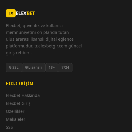
ELEX
BET
EX
Elexbet, güvenlik ve kullanıcı
memnuniyetini ön planda tutan
uluslararası lisanslı dijital eğlence
platformudur. tr.elexbetgir.com güncel
giriş rehberi.
🔒 SSL
🌐 Lisanslı
18+
7/24
HIZLI ERIŞIM
Elexbet Hakkında
Elexbet Giriş
Özellikler
Makaleler
SSS