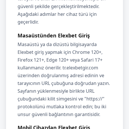
güvenli şekilde gerçekleştirilmektedir.
Aşağıdaki adımlar her cihaz türü için
geçerlidir.
Masaüstünden Elexbet Giriş
Masaüstü ya da dizüstü bilgisayarda
Elexbet giriş yapmak için Chrome 120+,
Firefox 121+, Edge 120+ veya Safari 17+
kullanmanız önerilir. tr.elexbetgir.com
üzerinden doğrulanmış adresi edinin ve
tarayıcının URL çubuğuna doğrudan yazın.
Sayfanın yüklenmesiyle birlikte URL
çubuğundaki kilit simgesini ve "https://"
protokolünü mutlaka kontrol edin; bu iki
unsur güvenli bağlantının garantisidir.
Mobil Cihazdan Elexbet Giriş