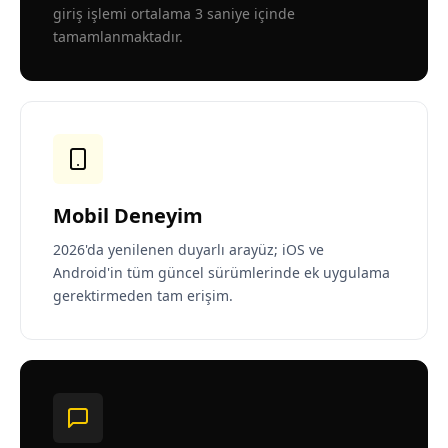
giriş işlemi ortalama 3 saniye içinde
tamamlanmaktadır.
Mobil Deneyim
2026'da yenilenen duyarlı arayüz; iOS ve
Android'in tüm güncel sürümlerinde ek uygulama
gerektirmeden tam erişim.