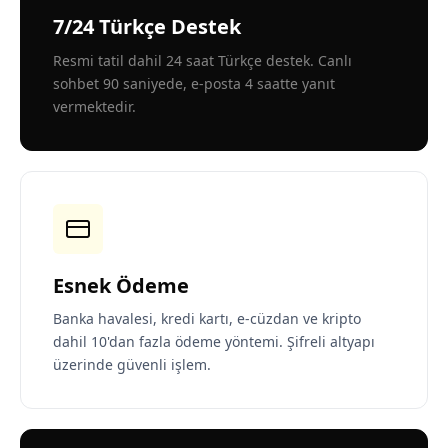
7/24 Türkçe Destek
Resmi tatil dahil 24 saat Türkçe destek. Canlı
sohbet 90 saniyede, e-posta 4 saatte yanıt
vermektedir.
Esnek Ödeme
Banka havalesi, kredi kartı, e-cüzdan ve kripto
dahil 10'dan fazla ödeme yöntemi. Şifreli altyapı
üzerinde güvenli işlem.