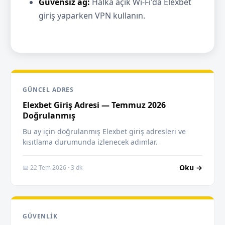
Güvensiz ağ:
Halka açık Wi-Fi'da Elexbet
giriş yaparken VPN kullanın.
GÜNCEL ADRES
Elexbet Giriş Adresi — Temmuz 2026
Doğrulanmış
Bu ay için doğrulanmış Elexbet giriş adresleri ve
kısıtlama durumunda izlenecek adımlar.
Oku →
📅 22 Tem 2026 · 3 dk
GÜVENLIK