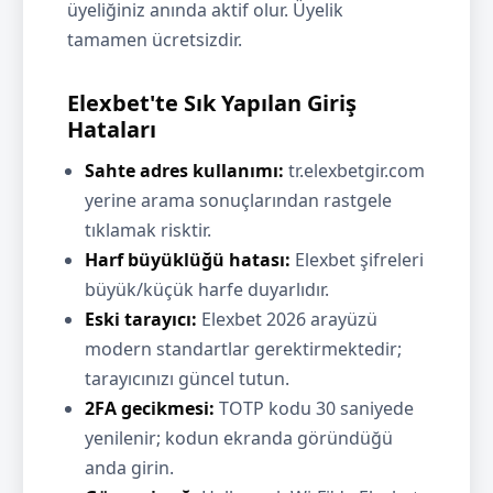
üyeliğiniz anında aktif olur. Üyelik
tamamen ücretsizdir.
Elexbet'te Sık Yapılan Giriş
Hataları
Sahte adres kullanımı:
tr.elexbetgir.com
yerine arama sonuçlarından rastgele
tıklamak risktir.
Harf büyüklüğü hatası:
Elexbet şifreleri
büyük/küçük harfe duyarlıdır.
Eski tarayıcı:
Elexbet 2026 arayüzü
modern standartlar gerektirmektedir;
tarayıcınızı güncel tutun.
2FA gecikmesi:
TOTP kodu 30 saniyede
yenilenir; kodun ekranda göründüğü
anda girin.