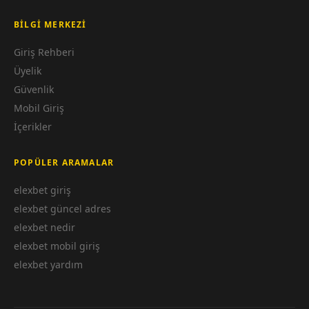
BILGI MERKEZI
Giriş Rehberi
Üyelik
Güvenlik
Mobil Giriş
İçerikler
POPÜLER ARAMALAR
elexbet giriş
elexbet güncel adres
elexbet nedir
elexbet mobil giriş
elexbet yardım