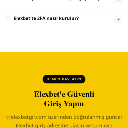
tüm özelliklere erişebilirsiniz.
adres üzerinden Kayıt Ol butonuna tıklayın, formu
doldurun ve e-posta veya SMS doğrulamasını
tamamlayın. Hesabınız hemen aktif olur ve hoş geldin
Elexbet giriş ekranındaki "Şifremi Unuttum"
08
Elexbet'te 2FA nasıl kurulur?
avantajlarına anında kavuşursunuz.
bağlantısına tıklayın. Üyelik e-posta adresinize
sıfırlama bağlantısı gönderilecektir. Bağlantı 15 dakika
geçerlidir. E-posta gelmezse spam klasörünüzü
Elexbet hesabınıza giriş yapın, sağ üstteki profil
kontrol edin; sorun devam ederse Elexbet canlı
menüsünden Güvenlik Ayarları'na gidin ve İki Faktörlü
desteğe başvurun.
Doğrulama seçeneğini aktif hale getirin. SMS veya
authenticator uygulama seçeneklerinden birini tercih
edin. SMS'e kıyasla authenticator uygulaması (Google,
Microsoft) SIM swap saldırılarına karşı çok daha
güvenlidir.
HEMEN BAŞLAYIN
Elexbet'e Güvenli
Giriş Yapın
tr.elexbetgir.com üzerinden doğrulanmış güncel
Elexbet giriş adresine ulaşın ve tüm üye