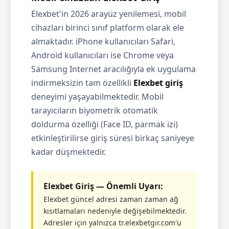
Elexbet'in 2026 arayüz yenilemesi, mobil
cihazları birinci sınıf platform olarak ele
almaktadır. iPhone kullanıcıları Safari,
Android kullanıcıları ise Chrome veya
Samsung Internet aracılığıyla ek uygulama
indirmeksizin tam özellikli
Elexbet giriş
deneyimi yaşayabilmektedir. Mobil
tarayıcıların biyometrik otomatik
doldurma özelliği (Face ID, parmak izi)
etkinleştirilirse giriş süresi birkaç saniyeye
kadar düşmektedir.
Elexbet Giriş — Önemli Uyarı:
Elexbet güncel adresi zaman zaman ağ
kısıtlamaları nedeniyle değişebilmektedir.
Adresler için yalnızca tr.elexbetgir.com'u