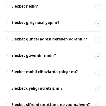
01
Elexbet nedir?
Elexbet, uluslararası lisans kapsamında faaliyet
02
Elexbet giriş nasıl yapılır?
gösteren, Türk kullanıcılara tam Türkçe arayüz ve 7/24
destek sunan dijital eğlence ve interaktif içerik
platformudur. Güvenlik odaklı altyapısı ve kesintisiz
tr.elexbetgir.com üzerinden doğrulanmış güncel
03
Elexbet güncel adresi nereden öğrenilir?
erişim altyapısıyla kullanıcı memnuniyetini öncelikli
Elexbet giriş adresini edinin. Adresi tarayıcınıza
hedef olarak benimseyen Elexbet, yıllar içinde güçlü
doğrudan yazın; URL'de kilit simgesi ve "https://"
bir üye tabanı oluşturmuştur.
olduğunu doğrulayın. Kullanıcı adı ve şifrenizi giriş
Elexbet güncel giriş adresi için tr.elexbetgir.com
04
Elexbet güvenilir midir?
formuna girin, Giriş butonuna tıklayın. 2FA aktifse
sayfasını düzenli olarak takip edin. Adres değişiklikleri
SMS ya da authenticator kodunuzu da girerek işlemi
anlık olarak güncellenmektedir. Arama motorlarından
tamamlayın.
ulaşılan sonuçlar her zaman resmi adres
Evet. Elexbet, uluslararası lisans çerçevesinde faaliyet
05
Elexbet mobil cihazlarda çalışır mı?
olmayabileceğinden, doğrulama için bu sayfayı
göstermekte olup bağımsız güvenlik denetimlerinden
kullanın ve adresi tarayıcınızda yer imi olarak
geçmektedir. 256-bit SSL şifreleme, TLS 1.3 protokolü
kaydedin.
ve yapay zeka destekli anomali tespiti, platformun
Evet. Elexbet'in 2026'da yenilenen duyarlı (responsive)
06
Elexbet üyeliği ücretsiz mi?
güvenlik standartlarını yüksek tutmaktadır.
arayüzü iOS ve Android'in tüm güncel sürümlerinde
sorunsuz çalışmaktadır. Ek uygulama indirmeye gerek
kalmadan mobil tarayıcıdan Elexbet giriş yapabilir,
Evet, Elexbet üyeliği tamamen ücretsizdir. Güncel
07
Elexbet şifremi unuttum, ne yapmalıyım?