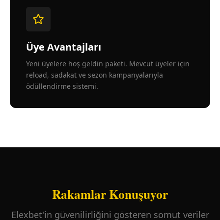
Üye Avantajları
Yeni üyelere hoş geldin paketi. Mevcut üyeler için
reload, sadakat ve sezon kampanyalarıyla
ödüllendirme sistemi.
Rakamlar Konuşuyor
Elexbet'in güvenilirliğini gösteren somut veriler