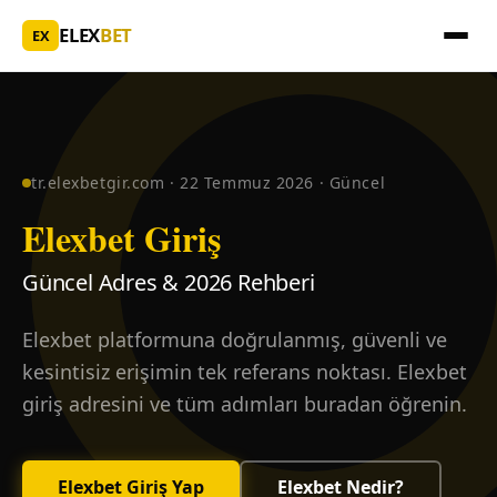
ELEX
BET
EX
tr.elexbetgir.com · 22 Temmuz 2026 · Güncel
Elexbet Giriş
Güncel Adres & 2026 Rehberi
Elexbet platformuna doğrulanmış, güvenli ve
kesintisiz erişimin tek referans noktası. Elexbet
giriş adresini ve tüm adımları buradan öğrenin.
Elexbet Giriş Yap
Elexbet Nedir?