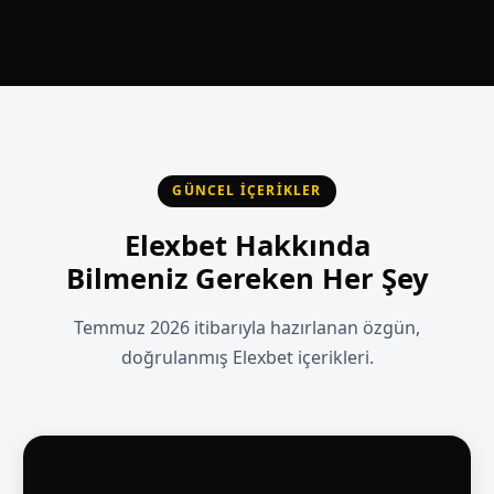
GÜNCEL İÇERIKLER
Elexbet Hakkında
Bilmeniz Gereken Her Şey
Temmuz 2026 itibarıyla hazırlanan özgün,
doğrulanmış Elexbet içerikleri.