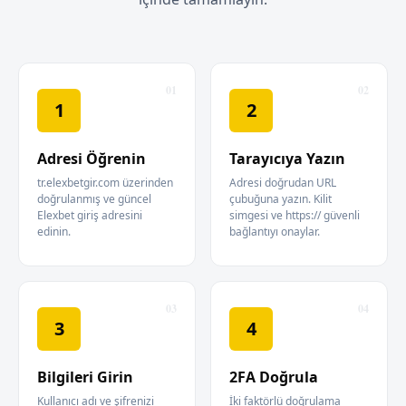
1
2
Adresi Öğrenin
Tarayıcıya Yazın
tr.elexbetgir.com üzerinden
Adresi doğrudan URL
doğrulanmış ve güncel
çubuğuna yazın. Kilit
Elexbet giriş adresini
simgesi ve https:// güvenli
edinin.
bağlantıyı onaylar.
3
4
Bilgileri Girin
2FA Doğrula
Kullanıcı adı ve şifrenizi
İki faktörlü doğrulama