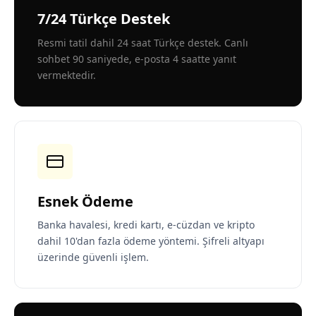
7/24 Türkçe Destek
Resmi tatil dahil 24 saat Türkçe destek. Canlı
sohbet 90 saniyede, e-posta 4 saatte yanıt
vermektedir.
Esnek Ödeme
Banka havalesi, kredi kartı, e-cüzdan ve kripto
dahil 10'dan fazla ödeme yöntemi. Şifreli altyapı
üzerinde güvenli işlem.