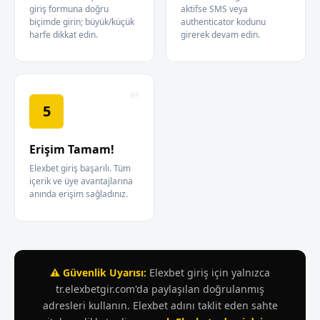
giriş formuna doğru
aktifse SMS veya
biçimde girin; büyük/küçük
authenticator kodunu
harfe dikkat edin.
girerek devam edin.
5
Erişim Tamam!
Elexbet giriş başarılı. Tüm
içerik ve üye avantajlarına
anında erişim sağladınız.
⚠ Güvenlik Uyarısı:
Elexbet giriş için yalnızca
tr.elexbetgir.com'da paylaşılan doğrulanmış
adresleri kullanın. Elexbet adını taklit eden sahte