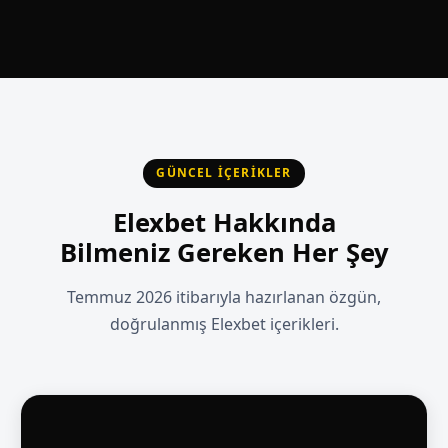
GÜNCEL İÇERIKLER
Elexbet Hakkında
Bilmeniz Gereken Her Şey
Temmuz 2026 itibarıyla hazırlanan özgün,
doğrulanmış Elexbet içerikleri.