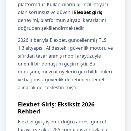
platformdur. Kullanıcıların birincil ihtiyacı
olan sorunsuz ve güvenli
Elexbet giriş
deneyimi, platformun altyapı kararlarını
doğrudan şekillendirmektedir.
2026 itibarıyla Elexbet, güncellenmiş TLS
1.3 altyapısı, AI destekli güvenlik motoru ve
sıfırdan tasarlanmış mobil arayüzüyle
önemli bir dönüşüm geçirmiştir. Bu
dönüşüm, mevcut üyelerin geri bildirimleri
ve bağımsız güvenlik denetimleri temel
alınarak gerçekleştirilmiştir.
Elexbet Giriş: Eksiksiz 2026
Rehberi
Elexbet giriş işlemi; doğru adres, güncel
tarayıcı ve aktif 2FA kombinasyonuyla en