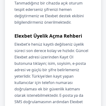
Tanımadığınız bir cihazda açık oturum
tespit ederseniz şifrenizi hemen
değiştirmeniz ve Elexbet destek ekibini
bilgilendirmeniz önerilmektedir.
Elexbet Üyelik Açma Rehberi
Elexbet'e henüz kayıtlı değilseniz üyelik
süreci son derece kolay ve hızlıdır. Güncel
Elexbet adresi üzerinden Kayıt Ol
butonuna tıklayın; isim, soyisim, e-posta
adresi ve güçlü bir şifre belirlemeniz
yeterlidir. Türkiye'den kayıt yapan
kullanıcılar için telefon numarası
doğrulaması ek bir güvenlik katmanı
olarak istenebilmektedir. E-posta ya da
SMS doğrulamasının ardından Elexbet