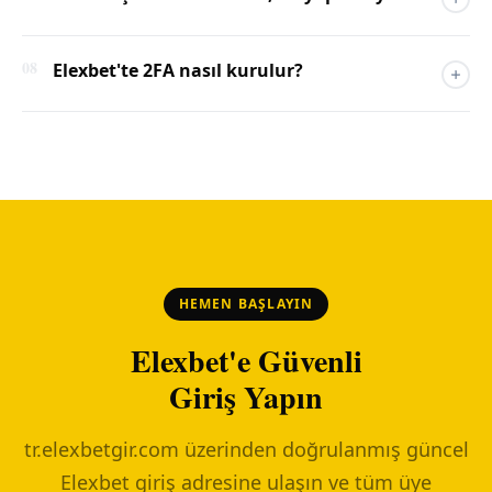
tüm özelliklere erişebilirsiniz.
adres üzerinden Kayıt Ol butonuna tıklayın, formu
doldurun ve e-posta veya SMS doğrulamasını
tamamlayın. Hesabınız hemen aktif olur ve hoş geldin
Elexbet giriş ekranındaki "Şifremi Unuttum"
08
Elexbet'te 2FA nasıl kurulur?
avantajlarına anında kavuşursunuz.
bağlantısına tıklayın. Üyelik e-posta adresinize
sıfırlama bağlantısı gönderilecektir. Bağlantı 15 dakika
geçerlidir. E-posta gelmezse spam klasörünüzü
Elexbet hesabınıza giriş yapın, sağ üstteki profil
kontrol edin; sorun devam ederse Elexbet canlı
menüsünden Güvenlik Ayarları'na gidin ve İki Faktörlü
desteğe başvurun.
Doğrulama seçeneğini aktif hale getirin. SMS veya
authenticator uygulama seçeneklerinden birini tercih
edin. SMS'e kıyasla authenticator uygulaması (Google,
Microsoft) SIM swap saldırılarına karşı çok daha
güvenlidir.
HEMEN BAŞLAYIN
Elexbet'e Güvenli
Giriş Yapın
tr.elexbetgir.com üzerinden doğrulanmış güncel
Elexbet giriş adresine ulaşın ve tüm üye