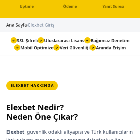
Uptime
Ödeme
Yanıt Süresi
Ana Sayfa
›
Elexbet Giriş
SSL Şifreli
Uluslararası Lisans
Bağımsız Denetim
✓
✓
✓
Mobil Optimize
Veri Güvenliği
Anında Erişim
✓
✓
✓
ELEXBET HAKKINDA
Elexbet Nedir?
Neden Öne Çıkar?
Elexbet
, güvenlik odaklı altyapısı ve Türk kullanıcıların