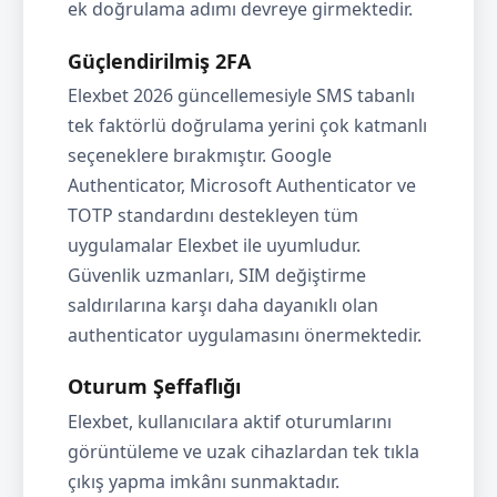
ek doğrulama adımı devreye girmektedir.
Güçlendirilmiş 2FA
Elexbet 2026 güncellemesiyle SMS tabanlı
tek faktörlü doğrulama yerini çok katmanlı
seçeneklere bırakmıştır. Google
Authenticator, Microsoft Authenticator ve
TOTP standardını destekleyen tüm
uygulamalar Elexbet ile uyumludur.
Güvenlik uzmanları, SIM değiştirme
saldırılarına karşı daha dayanıklı olan
authenticator uygulamasını önermektedir.
Oturum Şeffaflığı
Elexbet, kullanıcılara aktif oturumlarını
görüntüleme ve uzak cihazlardan tek tıkla
çıkış yapma imkânı sunmaktadır.