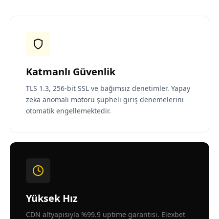
Katmanlı Güvenlik
TLS 1.3, 256-bit SSL ve bağımsız denetimler. Yapay
zeka anomali motoru şüpheli giriş denemelerini
otomatik engellemektedir.
Yüksek Hız
CDN altyapısıyla %99.9 uptime garantisi. Elexbet