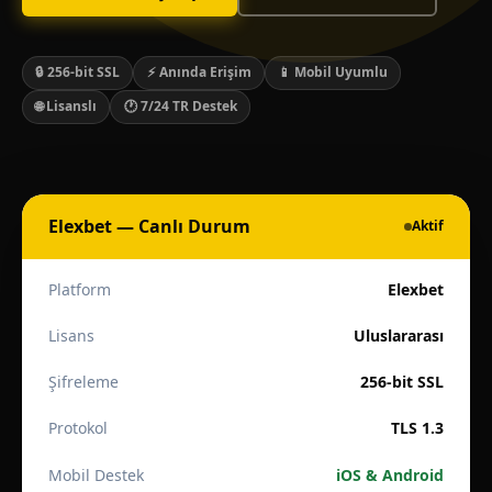
🔒 256-bit SSL
⚡ Anında Erişim
📱 Mobil Uyumlu
🌐 Lisanslı
🕐 7/24 TR Destek
Elexbet — Canlı Durum
Aktif
Platform
Elexbet
Lisans
Uluslararası
Şifreleme
256-bit SSL
Protokol
TLS 1.3
Mobil Destek
iOS & Android