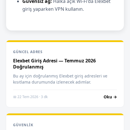
Güvensiz ağ:
Halka açık Wi-Fi'da Elexbet
giriş yaparken VPN kullanın.
GÜNCEL ADRES
Elexbet Giriş Adresi — Temmuz 2026
Doğrulanmış
Bu ay için doğrulanmış Elexbet giriş adresleri ve
kısıtlama durumunda izlenecek adımlar.
Oku →
📅 22 Tem 2026 · 3 dk
GÜVENLIK