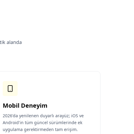
itik alanda
Mobil Deneyim
2026'da yenilenen duyarlı arayüz; iOS ve
Android'in tüm güncel sürümlerinde ek
uygulama gerektirmeden tam erişim.