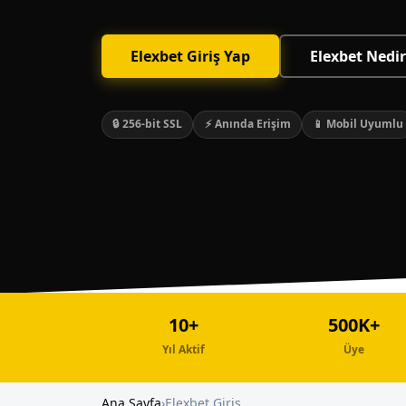
Elexbet Giriş Yap
Elexbet Nedir
🔒 256-bit SSL
⚡ Anında Erişim
📱 Mobil Uyumlu
10+
500K+
Yıl Aktif
Üye
Ana Sayfa
›
Elexbet Giriş