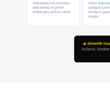
tr.elexbetgir.com üzerinden
Adresi doğruda
doğrulanmış ve güncel
çubuğuna yazın. 
Elexbet giriş adresini edinin.
ve https:// güve
onaylar.
⚠ Güvenlik Uyar
kullanın. Elexbet