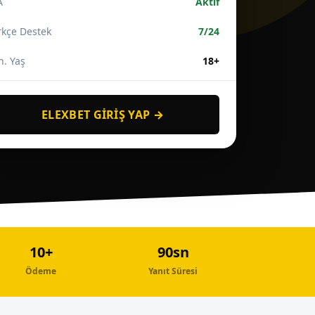
A
Aktif
rkçe Destek
7/24
n. Yaş
18+
ELEXBET GİRİŞ YAP →
10+
90sn
Ödeme
Yanıt Süresi