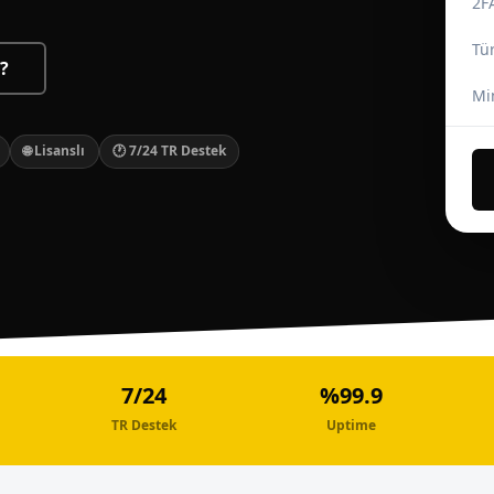
2F
Tü
?
Mi
🌐 Lisanslı
🕐 7/24 TR Destek
7/24
%99.9
TR Destek
Uptime