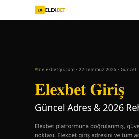
ELEX
BET
EX
tr.elexbetgir.com · 22 Temmuz 2026 · Güncel
Elexbet Giriş
Güncel Adres & 2026 Re
Elexbet platformuna doğrulanmış, güvenl
noktası. Elexbet giriş adresini ve tüm 