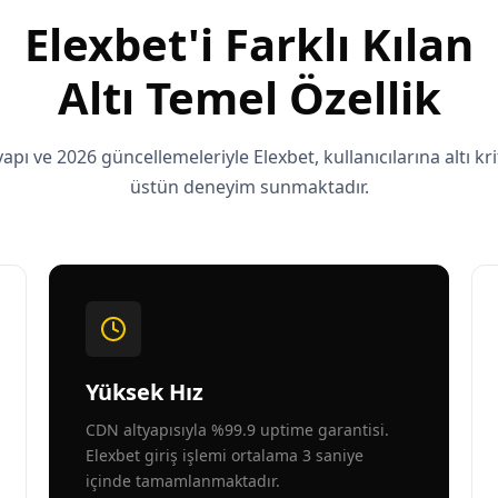
Elexbet'i Farklı Kılan
Altı Temel Özellik
apı ve 2026 güncellemeleriyle Elexbet, kullanıcılarına altı kr
üstün deneyim sunmaktadır.
Yüksek Hız
CDN altyapısıyla %99.9 uptime garantisi.
Elexbet giriş işlemi ortalama 3 saniye
içinde tamamlanmaktadır.