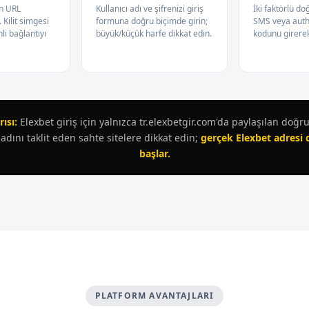
n URL
Kullanıcı adı ve şifrenizi giriş
İki faktörlü d
Kilit simgesi
formuna doğru biçimde girin;
SMS veya auth
nli bağlantıyı
büyük/küçük harfe dikkat edin.
kodunu girere
ısı:
Elexbet giriş için yalnızca tr.elexbetgir.com'da paylaşılan doğr
 adını taklit eden sahte sitelere dikkat edin;
gerçek Elexbet adresi d
başlar.
PLATFORM AVANTAJLARI