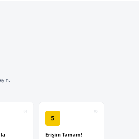
ayın.
5
la
Erişim Tamam!