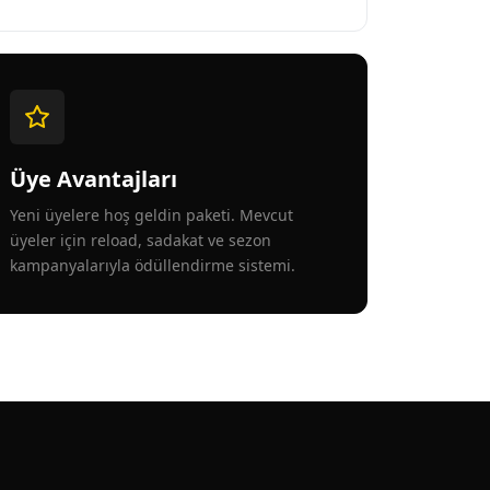
Üye Avantajları
Yeni üyelere hoş geldin paketi. Mevcut
üyeler için reload, sadakat ve sezon
kampanyalarıyla ödüllendirme sistemi.