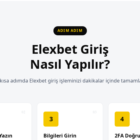
ADIM ADIM
Elexbet Giriş
Nasıl Yapılır?
kısa adımda Elexbet giriş işleminizi dakikalar içinde tamaml
3
4
 Yazın
Bilgileri Girin
2FA Doğru