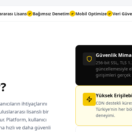
ararası Lisans
Bağımsız Denetim
Mobil Optimize
Veri Güve
✓
✓
✓
Güvenlik Mimar
256-bit SSL, TLS 1
güncellemesiyle e
girişimleri gerçek
?
Yüksek Erişilebi
CDN destekli küres
anıcıların ihtiyaçlarını
Türkiye'nin her bö
uslararası lisanslı bir
deneyimi.
ur. Platform, kullanıcı
a hızlı ve daha güvenli