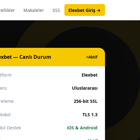
ellikler
Makaleler
SSS
Elexbet Giriş →
exbet — Canlı Durum
Aktif
atform
Elexbet
sans
Uluslararası
freleme
256-bit SSL
otokol
TLS 1.3
bil Destek
iOS & Android