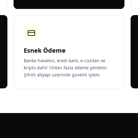
Esnek Ödeme
Banka havalesi, kredi kartı, e-cüzdan ve
kripto dahil 10'dan fazla ödeme yöntemi.
Şifreli altyapı üzerinde güvenli işlem.