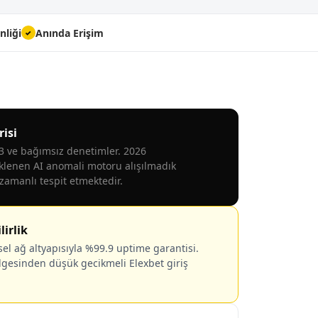
nliği
Anında Erişim
✓
isi
.3 ve bağımsız denetimler. 2026
klenen AI anomali motoru alışılmadık
 zamanlı tespit etmektedir.
lirlik
el ağ altyapısıyla %99.9 uptime garantisi.
lgesinden düşük gecikmeli Elexbet giriş