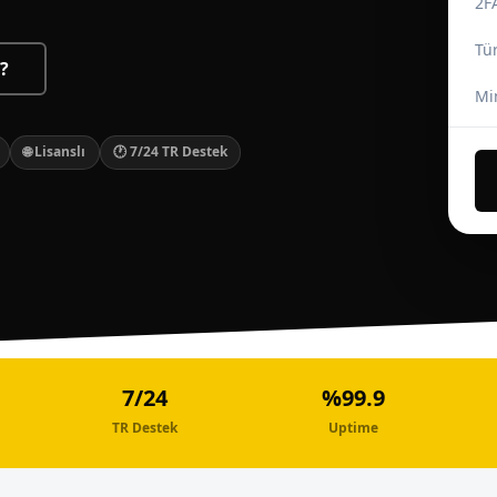
2F
Tü
?
Mi
🌐 Lisanslı
🕐 7/24 TR Destek
7/24
%99.9
TR Destek
Uptime