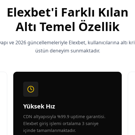
Elexbet'i Farklı Kılan
Altı Temel Özellik
apı ve 2026 güncellemeleriyle Elexbet, kullanıcılarına altı kr
üstün deneyim sunmaktadır.
Yüksek Hız
CDN altyapısıyla %99.9 uptime garantisi.
Elexbet giriş işlemi ortalama 3 saniye
içinde tamamlanmaktadır.