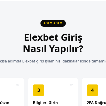
ADIM ADIM
Elexbet Giriş
Nasıl Yapılır?
kısa adımda Elexbet giriş işleminizi dakikalar içinde tamaml
3
4
 Yazın
Bilgileri Girin
2FA Doğru