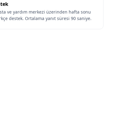
stek
osta ve yardım merkezi üzerinden hafta sonu
ürkçe destek. Ortalama yanıt süresi 90 saniye.