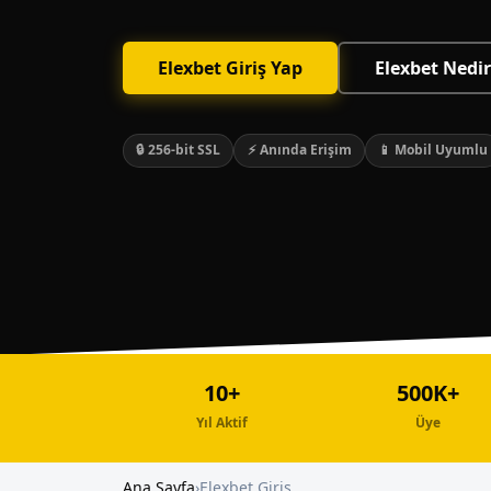
Elexbet Giriş Yap
Elexbet Nedir
🔒 256-bit SSL
⚡ Anında Erişim
📱 Mobil Uyumlu
10+
500K+
Yıl Aktif
Üye
Ana Sayfa
›
Elexbet Giriş