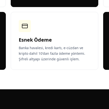
Esnek Ödeme
Banka havalesi, kredi kartı, e-cüzdan ve
kripto dahil 10'dan fazla ödeme yöntemi.
Şifreli altyapı üzerinde güvenli işlem.