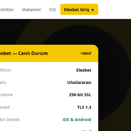
ellikler
Makaleler
SSS
Elexbet Giriş →
exbet — Canlı Durum
Aktif
atform
Elexbet
sans
Uluslararası
freleme
256-bit SSL
otokol
TLS 1.3
bil Destek
iOS & Android