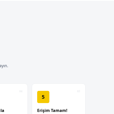
ayın.
5
la
Erişim Tamam!