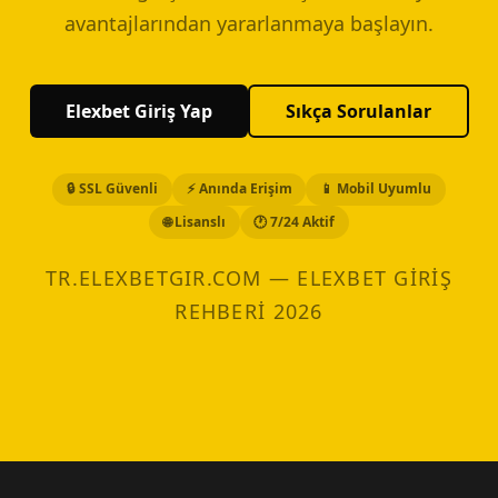
avantajlarından yararlanmaya başlayın.
Elexbet Giriş Yap
Sıkça Sorulanlar
🔒 SSL Güvenli
⚡ Anında Erişim
📱 Mobil Uyumlu
🌐 Lisanslı
🕐 7/24 Aktif
TR.ELEXBETGIR.COM — ELEXBET GİRİŞ
REHBERİ 2026