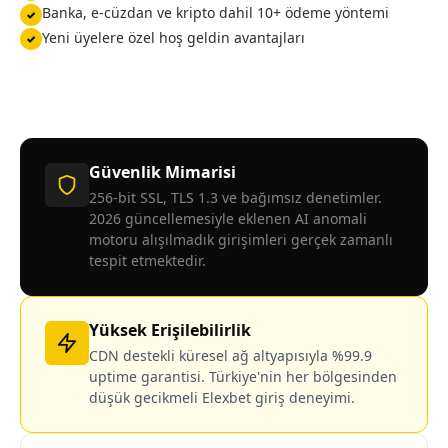
Banka, e-cüzdan ve kripto dahil 10+ ödeme yöntemi
✓
Yeni üyelere özel hoş geldin avantajları
✓
Güvenlik Mimarisi
256-bit SSL, TLS 1.3 ve bağımsız denetimler.
2026 güncellemesiyle eklenen AI anomali
motoru alışılmadık girişimleri gerçek zamanlı
tespit etmektedir.
Yüksek Erişilebilirlik
CDN destekli küresel ağ altyapısıyla %99.9
uptime garantisi. Türkiye'nin her bölgesinden
düşük gecikmeli Elexbet giriş deneyimi.