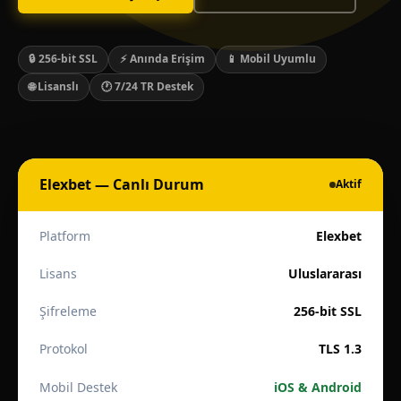
🔒 256-bit SSL
⚡ Anında Erişim
📱 Mobil Uyumlu
🌐 Lisanslı
🕐 7/24 TR Destek
Elexbet — Canlı Durum
Aktif
Platform
Elexbet
Lisans
Uluslararası
Şifreleme
256-bit SSL
Protokol
TLS 1.3
Mobil Destek
iOS & Android