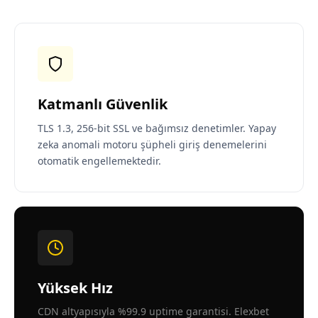
Katmanlı Güvenlik
TLS 1.3, 256-bit SSL ve bağımsız denetimler. Yapay
zeka anomali motoru şüpheli giriş denemelerini
otomatik engellemektedir.
Yüksek Hız
CDN altyapısıyla %99.9 uptime garantisi. Elexbet