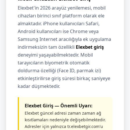
Elexbet'in 2026 arayüz yenilemesi, mobil
cihazları birinci sınıf platform olarak ele
almaktadır. iPhone kullanıcıları Safari,
Android kullanıcıları ise Chrome veya
Samsung Internet aracılığıyla ek uygulama
indirmeksizin tam özellikli
Elexbet giriş
deneyimi yaşayabilmektedir. Mobil
tarayıcıların biyometrik otomatik
doldurma özelliği (Face ID, parmak izi)
etkinleştirilirse giriş süresi birkaç saniyeye
kadar düşmektedir.
Elexbet Giriş — Önemli Uyarı:
Elexbet güncel adresi zaman zaman ağ
kısıtlamaları nedeniyle değişebilmektedir.
Adresler için yalnızca tr.elexbetgir.com'u