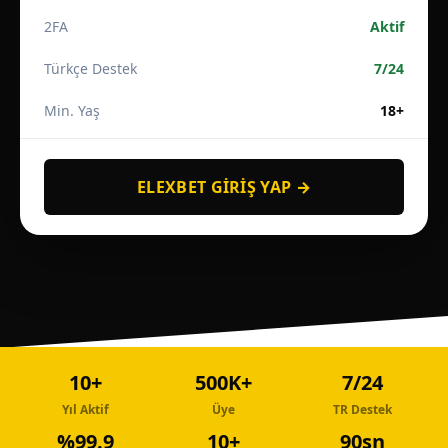
2FA
Aktif
Türkçe Destek
7/24
Min. Yaş
18+
ELEXBET GİRİŞ YAP →
10+
500K+
7/24
Yıl Aktif
Üye
TR Destek
%99.9
10+
90sn