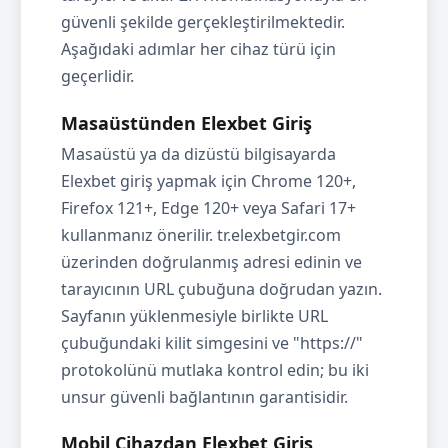
güvenli şekilde gerçekleştirilmektedir.
Aşağıdaki adımlar her cihaz türü için
geçerlidir.
Masaüstünden Elexbet Giriş
Masaüstü ya da dizüstü bilgisayarda
Elexbet giriş yapmak için Chrome 120+,
Firefox 121+, Edge 120+ veya Safari 17+
kullanmanız önerilir. tr.elexbetgir.com
üzerinden doğrulanmış adresi edinin ve
tarayıcının URL çubuğuna doğrudan yazın.
Sayfanın yüklenmesiyle birlikte URL
çubuğundaki kilit simgesini ve "https://"
protokolünü mutlaka kontrol edin; bu iki
unsur güvenli bağlantının garantisidir.
Mobil Cihazdan Elexbet Giriş