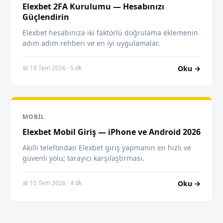
Elexbet 2FA Kurulumu — Hesabınızı
Güçlendirin
Elexbet hesabınıza iki faktörlü doğrulama eklemenin
adım adım rehberi ve en iyi uygulamalar.
Oku →
📅 18 Tem 2026 · 5 dk
MOBIL
Elexbet Mobil Giriş — iPhone ve Android 2026
Akıllı telefondan Elexbet giriş yapmanın en hızlı ve
güvenli yolu; tarayıcı karşılaştırması.
Oku →
📅 15 Tem 2026 · 4 dk