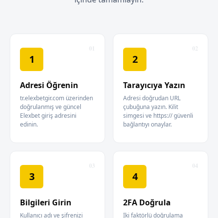
1
2
Adresi Öğrenin
Tarayıcıya Yazın
tr.elexbetgir.com üzerinden
Adresi doğrudan URL
doğrulanmış ve güncel
çubuğuna yazın. Kilit
Elexbet giriş adresini
simgesi ve https:// güvenli
edinin.
bağlantıyı onaylar.
3
4
Bilgileri Girin
2FA Doğrula
Kullanıcı adı ve şifrenizi
İki faktörlü doğrulama