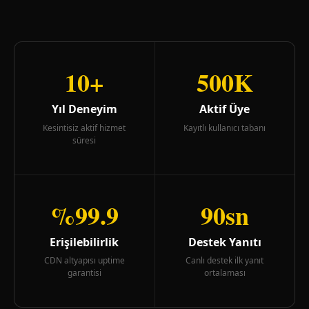
10+
500K
Yıl Deneyim
Aktif Üye
Kesintisiz aktif hizmet
Kayıtlı kullanıcı tabanı
süresi
%99.9
90sn
Erişilebilirlik
Destek Yanıtı
CDN altyapısı uptime
Canlı destek ilk yanıt
garantisi
ortalaması