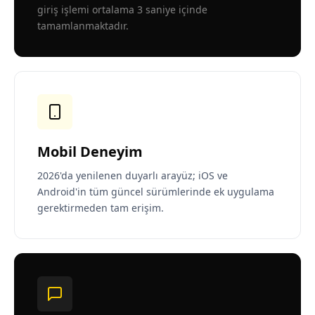
giriş işlemi ortalama 3 saniye içinde
tamamlanmaktadır.
Mobil Deneyim
2026'da yenilenen duyarlı arayüz; iOS ve
Android'in tüm güncel sürümlerinde ek uygulama
gerektirmeden tam erişim.