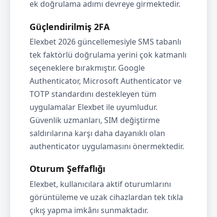
ek doğrulama adımı devreye girmektedir.
Güçlendirilmiş 2FA
Elexbet 2026 güncellemesiyle SMS tabanlı
tek faktörlü doğrulama yerini çok katmanlı
seçeneklere bırakmıştır. Google
Authenticator, Microsoft Authenticator ve
TOTP standardını destekleyen tüm
uygulamalar Elexbet ile uyumludur.
Güvenlik uzmanları, SIM değiştirme
saldırılarına karşı daha dayanıklı olan
authenticator uygulamasını önermektedir.
Oturum Şeffaflığı
Elexbet, kullanıcılara aktif oturumlarını
görüntüleme ve uzak cihazlardan tek tıkla
çıkış yapma imkânı sunmaktadır.