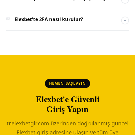
tüm özelliklere erişebilirsiniz.
adres üzerinden Kayıt Ol butonuna tıklayın, formu
doldurun ve e-posta veya SMS doğrulamasını
tamamlayın. Hesabınız hemen aktif olur ve hoş geldin
Elexbet giriş ekranındaki "Şifremi Unuttum"
08
Elexbet'te 2FA nasıl kurulur?
avantajlarına anında kavuşursunuz.
bağlantısına tıklayın. Üyelik e-posta adresinize
sıfırlama bağlantısı gönderilecektir. Bağlantı 15 dakika
geçerlidir. E-posta gelmezse spam klasörünüzü
Elexbet hesabınıza giriş yapın, sağ üstteki profil
kontrol edin; sorun devam ederse Elexbet canlı
menüsünden Güvenlik Ayarları'na gidin ve İki Faktörlü
desteğe başvurun.
Doğrulama seçeneğini aktif hale getirin. SMS veya
authenticator uygulama seçeneklerinden birini tercih
edin. SMS'e kıyasla authenticator uygulaması (Google,
Microsoft) SIM swap saldırılarına karşı çok daha
güvenlidir.
HEMEN BAŞLAYIN
Elexbet'e Güvenli
Giriş Yapın
tr.elexbetgir.com üzerinden doğrulanmış güncel
Elexbet giriş adresine ulaşın ve tüm üye