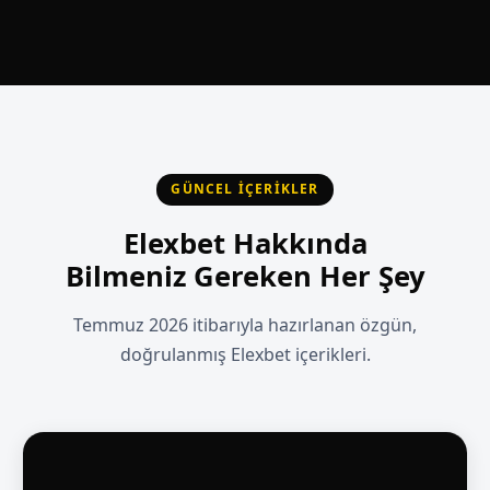
GÜNCEL İÇERIKLER
Elexbet Hakkında
Bilmeniz Gereken Her Şey
Temmuz 2026 itibarıyla hazırlanan özgün,
doğrulanmış Elexbet içerikleri.