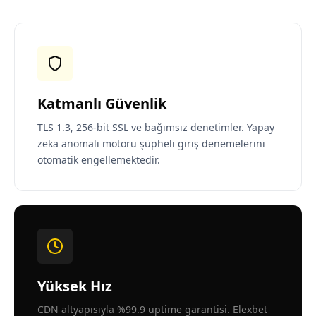
Katmanlı Güvenlik
TLS 1.3, 256-bit SSL ve bağımsız denetimler. Yapay
zeka anomali motoru şüpheli giriş denemelerini
otomatik engellemektedir.
Yüksek Hız
CDN altyapısıyla %99.9 uptime garantisi. Elexbet