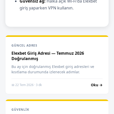
Güvensiz ağ:
Halka açık Wi-Fi'da Elexbet
giriş yaparken VPN kullanın.
GÜNCEL ADRES
Elexbet Giriş Adresi — Temmuz 2026
Doğrulanmış
Bu ay için doğrulanmış Elexbet giriş adresleri ve
kısıtlama durumunda izlenecek adımlar.
Oku →
📅 22 Tem 2026 · 3 dk
GÜVENLIK