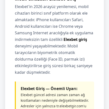
Elexbet'in 2026 arayüz yenilemesi, mobil
cihazları birinci sınıf platform olarak ele
almaktadır. iPhone kullanıcıları Safari,
Android kullanıcıları ise Chrome veya
Samsung Internet aracılığıyla ek uygulama
indirmeksizin tam özellikli
Elexbet giriş
deneyimi yaşayabilmektedir. Mobil
tarayıcıların biyometrik otomatik
doldurma özelliği (Face ID, parmak izi)
etkinleştirilirse giriş süresi birkaç saniyeye
kadar düşmektedir.
Elexbet Giriş — Önemli Uyarı:
Elexbet güncel adresi zaman zaman ağ
kısıtlamaları nedeniyle değişebilmektedir.
Adresler için yalnızca tr.elexbetgir.com'u