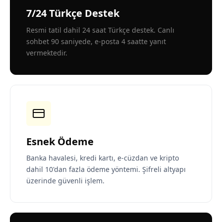
7/24 Türkçe Destek
Resmi tatil dahil 24 saat Türkçe destek. Canlı
sohbet 90 saniyede, e-posta 4 saatte yanıt
vermektedir.
Esnek Ödeme
Banka havalesi, kredi kartı, e-cüzdan ve kripto
dahil 10'dan fazla ödeme yöntemi. Şifreli altyapı
üzerinde güvenli işlem.