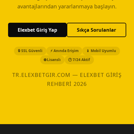
avantajlarından yararlanmaya başlayın.
Elexbet Giriş Yap
Sıkça Sorulanlar
🔒 SSL Güvenli
⚡ Anında Erişim
📱 Mobil Uyumlu
🌐 Lisanslı
🕐 7/24 Aktif
TR.ELEXBETGIR.COM — ELEXBET GİRİŞ
REHBERİ 2026