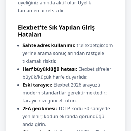
üyeliğiniz anında aktif olur. Üyelik
tamamen ücretsizdir.
Elexbet'te Sık Yapılan Giriş
Hataları
Sahte adres kullanımı:
tr.elexbetgir.com
yerine arama sonuçlarından rastgele
tıklamak risktir.
Harf büyüklüğü hatası:
Elexbet şifreleri
büyük/küçük harfe duyarlıdır.
Eski tarayıcı:
Elexbet 2026 arayüzü
modern standartlar gerektirmektedir;
tarayıcınızı güncel tutun.
2FA gecikmesi:
TOTP kodu 30 saniyede
yenilenir; kodun ekranda göründüğü
anda girin.