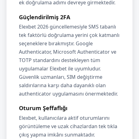
ek doğrulama adımı devreye girmektedir.
Güçlendirilmiş 2FA
Elexbet 2026 güncellemesiyle SMS tabanlı
tek faktörlü doğrulama yerini çok katmanlı
seçeneklere bırakmıştır. Google
Authenticator, Microsoft Authenticator ve
TOTP standardını destekleyen tüm
uygulamalar Elexbet ile uyumludur.
Güvenlik uzmanları, SIM değiştirme
saldırılarına karşı daha dayanıklı olan
authenticator uygulamasını önermektedir.
Oturum Şeffaflığı
Elexbet, kullanıcılara aktif oturumlarını
görüntüleme ve uzak cihazlardan tek tıkla
çıkış yapma imkânı sunmaktadır.