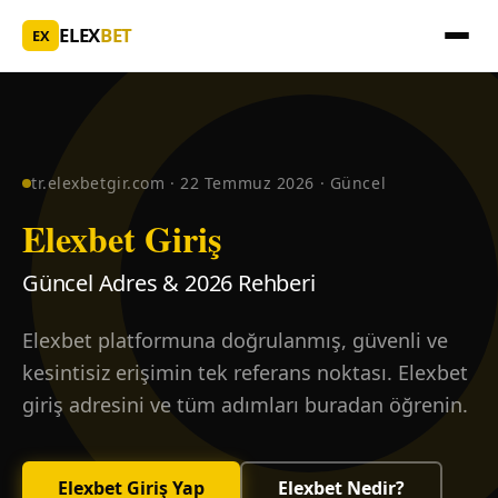
ELEX
BET
EX
tr.elexbetgir.com · 22 Temmuz 2026 · Güncel
Elexbet Giriş
Güncel Adres & 2026 Rehberi
Elexbet platformuna doğrulanmış, güvenli ve
kesintisiz erişimin tek referans noktası. Elexbet
giriş adresini ve tüm adımları buradan öğrenin.
Elexbet Giriş Yap
Elexbet Nedir?