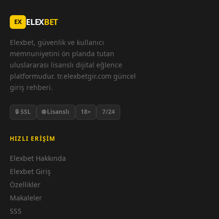
ELEX
BET
EX
Elexbet, güvenlik ve kullanıcı
memnuniyetini ön planda tutan
uluslararası lisanslı dijital eğlence
platformudur. tr.elexbetgir.com güncel
giriş rehberi.
🔒 SSL
🌐 Lisanslı
18+
7/24
HIZLI ERIŞIM
Elexbet Hakkında
Elexbet Giriş
Özellikler
Makaleler
SSS