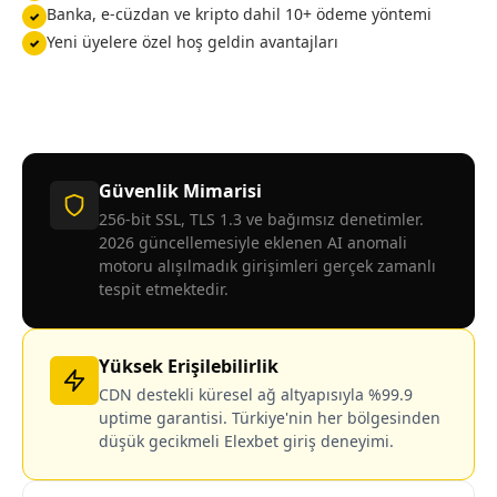
Banka, e-cüzdan ve kripto dahil 10+ ödeme yöntemi
✓
Yeni üyelere özel hoş geldin avantajları
✓
Güvenlik Mimarisi
256-bit SSL, TLS 1.3 ve bağımsız denetimler.
2026 güncellemesiyle eklenen AI anomali
motoru alışılmadık girişimleri gerçek zamanlı
tespit etmektedir.
Yüksek Erişilebilirlik
CDN destekli küresel ağ altyapısıyla %99.9
uptime garantisi. Türkiye'nin her bölgesinden
düşük gecikmeli Elexbet giriş deneyimi.