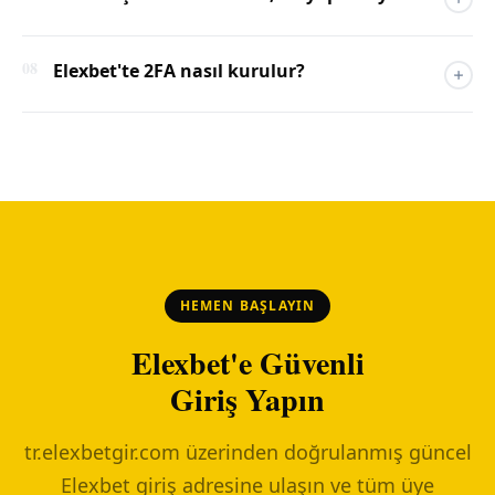
tüm özelliklere erişebilirsiniz.
adres üzerinden Kayıt Ol butonuna tıklayın, formu
doldurun ve e-posta veya SMS doğrulamasını
tamamlayın. Hesabınız hemen aktif olur ve hoş geldin
Elexbet giriş ekranındaki "Şifremi Unuttum"
08
Elexbet'te 2FA nasıl kurulur?
avantajlarına anında kavuşursunuz.
bağlantısına tıklayın. Üyelik e-posta adresinize
sıfırlama bağlantısı gönderilecektir. Bağlantı 15 dakika
geçerlidir. E-posta gelmezse spam klasörünüzü
Elexbet hesabınıza giriş yapın, sağ üstteki profil
kontrol edin; sorun devam ederse Elexbet canlı
menüsünden Güvenlik Ayarları'na gidin ve İki Faktörlü
desteğe başvurun.
Doğrulama seçeneğini aktif hale getirin. SMS veya
authenticator uygulama seçeneklerinden birini tercih
edin. SMS'e kıyasla authenticator uygulaması (Google,
Microsoft) SIM swap saldırılarına karşı çok daha
güvenlidir.
HEMEN BAŞLAYIN
Elexbet'e Güvenli
Giriş Yapın
tr.elexbetgir.com üzerinden doğrulanmış güncel
Elexbet giriş adresine ulaşın ve tüm üye