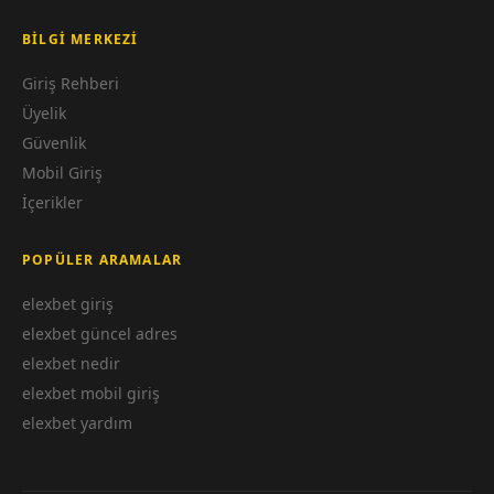
BILGI MERKEZI
Giriş Rehberi
Üyelik
Güvenlik
Mobil Giriş
İçerikler
POPÜLER ARAMALAR
elexbet giriş
elexbet güncel adres
elexbet nedir
elexbet mobil giriş
elexbet yardım