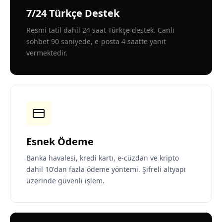
7/24 Türkçe Destek
Resmi tatil dahil 24 saat Türkçe destek. Canlı
sohbet 90 saniyede, e-posta 4 saatte yanıt
vermektedir.
Esnek Ödeme
Banka havalesi, kredi kartı, e-cüzdan ve kripto
dahil 10'dan fazla ödeme yöntemi. Şifreli altyapı
üzerinde güvenli işlem.