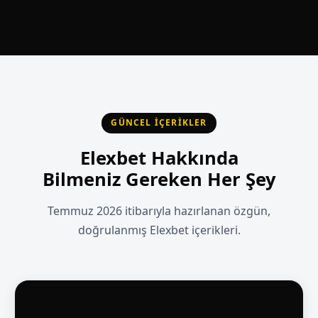
GÜNCEL İÇERIKLER
Elexbet Hakkında
Bilmeniz Gereken Her Şey
Temmuz 2026 itibarıyla hazırlanan özgün,
doğrulanmış Elexbet içerikleri.