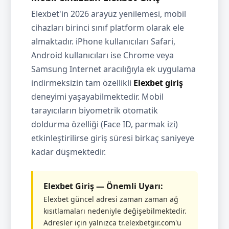
Elexbet'in 2026 arayüz yenilemesi, mobil
cihazları birinci sınıf platform olarak ele
almaktadır. iPhone kullanıcıları Safari,
Android kullanıcıları ise Chrome veya
Samsung Internet aracılığıyla ek uygulama
indirmeksizin tam özellikli
Elexbet giriş
deneyimi yaşayabilmektedir. Mobil
tarayıcıların biyometrik otomatik
doldurma özelliği (Face ID, parmak izi)
etkinleştirilirse giriş süresi birkaç saniyeye
kadar düşmektedir.
Elexbet Giriş — Önemli Uyarı:
Elexbet güncel adresi zaman zaman ağ
kısıtlamaları nedeniyle değişebilmektedir.
Adresler için yalnızca tr.elexbetgir.com'u