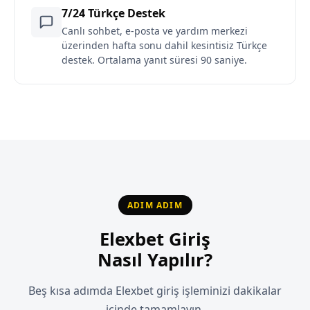
7/24 Türkçe Destek
Canlı sohbet, e-posta ve yardım merkezi
üzerinden hafta sonu dahil kesintisiz Türkçe
destek. Ortalama yanıt süresi 90 saniye.
ADIM ADIM
Elexbet Giriş
Nasıl Yapılır?
Beş kısa adımda Elexbet giriş işleminizi dakikalar
içinde tamamlayın.