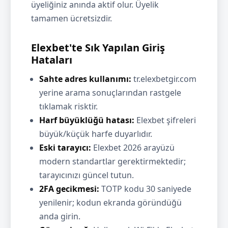
üyeliğiniz anında aktif olur. Üyelik
tamamen ücretsizdir.
Elexbet'te Sık Yapılan Giriş
Hataları
Sahte adres kullanımı:
tr.elexbetgir.com
yerine arama sonuçlarından rastgele
tıklamak risktir.
Harf büyüklüğü hatası:
Elexbet şifreleri
büyük/küçük harfe duyarlıdır.
Eski tarayıcı:
Elexbet 2026 arayüzü
modern standartlar gerektirmektedir;
tarayıcınızı güncel tutun.
2FA gecikmesi:
TOTP kodu 30 saniyede
yenilenir; kodun ekranda göründüğü
anda girin.