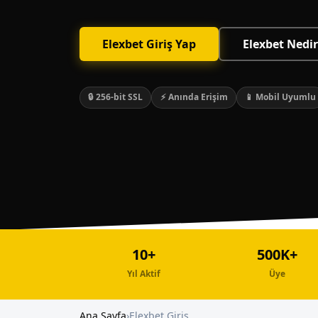
Elexbet Giriş Yap
Elexbet Nedir
🔒 256-bit SSL
⚡ Anında Erişim
📱 Mobil Uyumlu
10+
500K+
Yıl Aktif
Üye
Ana Sayfa
›
Elexbet Giriş