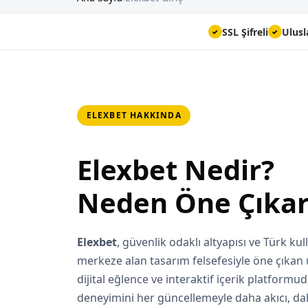
SSL Şifreli
Ulusl
✓
✓
ELEXBET HAKKINDA
Elexbet Nedir?
Neden Öne Çıkar
Elexbet
, güvenlik odaklı altyapısı ve Türk kull
merkeze alan tasarım felsefesiyle öne çıkan ul
dijital eğlence ve interaktif içerik platformud
deneyimini her güncellemeyle daha akıcı, dah