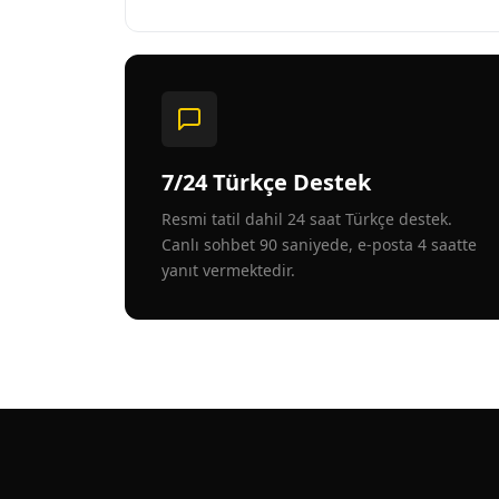
7/24 Türkçe Destek
Resmi tatil dahil 24 saat Türkçe destek.
Canlı sohbet 90 saniyede, e-posta 4 saatte
yanıt vermektedir.