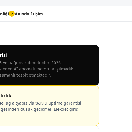
nliği
Anında Erişim
✓
isi
.3 ve bağımsız denetimler. 2026
klenen AI anomali motoru alışılmadık
 zamanlı tespit etmektedir.
lirlik
el ağ altyapısıyla %99.9 uptime garantisi.
lgesinden düşük gecikmeli Elexbet giriş