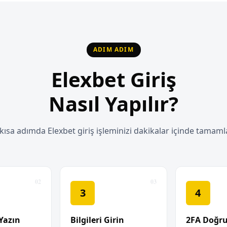
ADIM ADIM
Elexbet Giriş
Nasıl Yapılır?
kısa adımda Elexbet giriş işleminizi dakikalar içinde tamaml
3
4
 Yazın
Bilgileri Girin
2FA Doğru