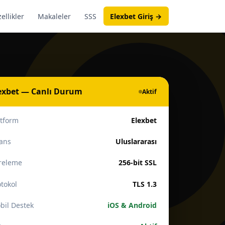
ellikler
Makaleler
SSS
Elexbet Giriş →
exbet — Canlı Durum
Aktif
atform
Elexbet
sans
Uluslararası
freleme
256-bit SSL
otokol
TLS 1.3
bil Destek
iOS & Android