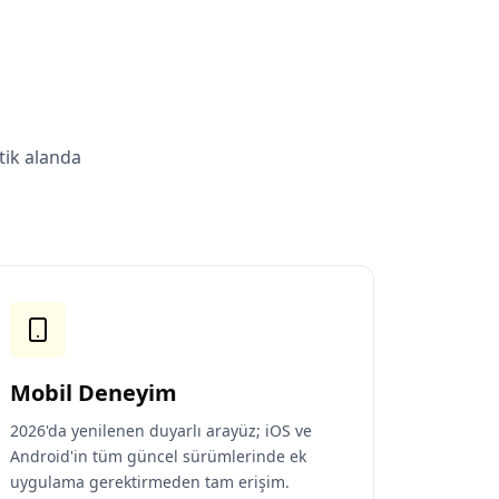
itik alanda
Mobil Deneyim
2026'da yenilenen duyarlı arayüz; iOS ve
Android'in tüm güncel sürümlerinde ek
uygulama gerektirmeden tam erişim.