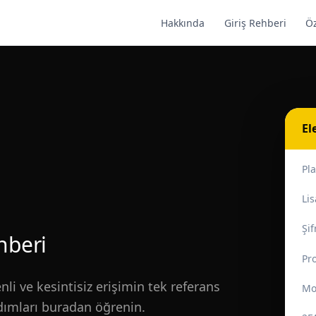
Hakkında
Giriş Rehberi
Öz
El
Pl
Li
Şi
hberi
Pr
i ve kesintisiz erişimin tek referans
Mo
adımları buradan öğrenin.