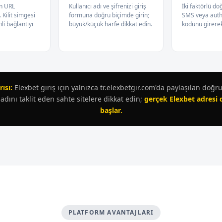
n URL
Kullanıcı adı ve şifrenizi giriş
İki faktörlü d
Kilit simgesi
formuna doğru biçimde girin;
SMS veya auth
nli bağlantıyı
büyük/küçük harfe dikkat edin.
kodunu girere
ısı:
Elexbet giriş için yalnızca tr.elexbetgir.com'da paylaşılan doğr
 adını taklit eden sahte sitelere dikkat edin;
gerçek Elexbet adresi d
başlar.
PLATFORM AVANTAJLARI