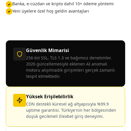
Banka, e-cüzdan ve kripto dahil 10+ ödeme yöntemi
✓
Yeni üyelere özel hoş geldin avantajları
✓
Güvenlik Mimarisi
256-bit SSL, TLS 1.3 ve bağımsız denetimler.
2026 güncellemesiyle eklenen AI anomali
motoru alışılmadık girişimleri gerçek zamanlı
tespit etmektedir.
Yüksek Erişilebilirlik
CDN destekli küresel ağ altyapısıyla %99.9
uptime garantisi. Türkiye'nin her bölgesinden
düşük gecikmeli Elexbet giriş deneyimi.