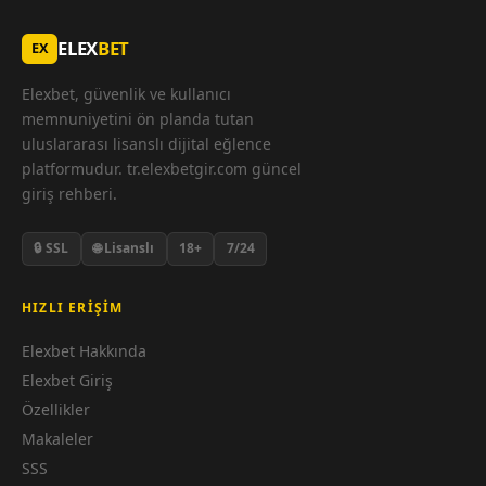
ELEX
BET
EX
Elexbet, güvenlik ve kullanıcı
memnuniyetini ön planda tutan
uluslararası lisanslı dijital eğlence
platformudur. tr.elexbetgir.com güncel
giriş rehberi.
🔒 SSL
🌐 Lisanslı
18+
7/24
HIZLI ERIŞIM
Elexbet Hakkında
Elexbet Giriş
Özellikler
Makaleler
SSS