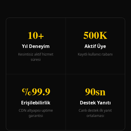
10+
500K
Yıl Deneyim
Aktif Üye
Kesintisiz aktif hizmet
Kayıtlı kullanıcı tabanı
süresi
%99.9
90sn
Erişilebilirlik
Destek Yanıtı
CDN altyapısı uptime
Canlı destek ilk yanıt
garantisi
ortalaması