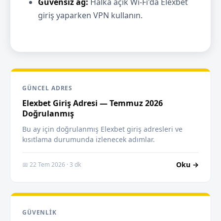
Güvensiz ağ:
Halka açık Wi-Fi'da Elexbet
giriş yaparken VPN kullanın.
GÜNCEL ADRES
Elexbet Giriş Adresi — Temmuz 2026
Doğrulanmış
Bu ay için doğrulanmış Elexbet giriş adresleri ve
kısıtlama durumunda izlenecek adımlar.
Oku →
📅 22 Tem 2026 · 3 dk
GÜVENLIK