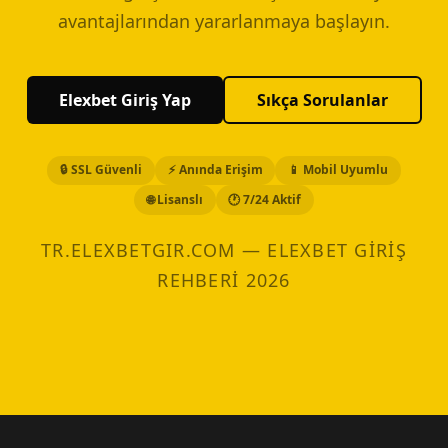
avantajlarından yararlanmaya başlayın.
Elexbet Giriş Yap
Sıkça Sorulanlar
🔒 SSL Güvenli
⚡ Anında Erişim
📱 Mobil Uyumlu
🌐 Lisanslı
🕐 7/24 Aktif
TR.ELEXBETGIR.COM — ELEXBET GİRİŞ
REHBERİ 2026