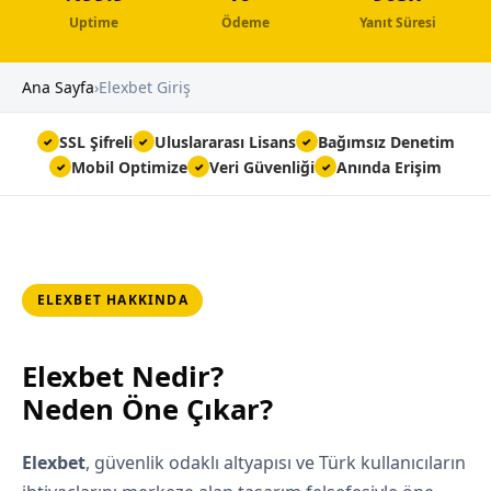
Uptime
Ödeme
Yanıt Süresi
Ana Sayfa
›
Elexbet Giriş
SSL Şifreli
Uluslararası Lisans
Bağımsız Denetim
✓
✓
✓
Mobil Optimize
Veri Güvenliği
Anında Erişim
✓
✓
✓
ELEXBET HAKKINDA
Elexbet Nedir?
Neden Öne Çıkar?
Elexbet
, güvenlik odaklı altyapısı ve Türk kullanıcıların