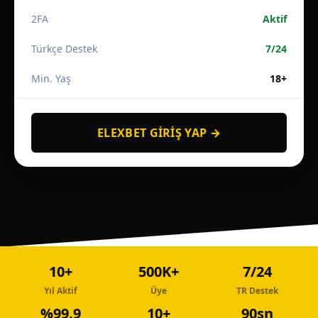
2FA
Aktif
Türkçe Destek
7/24
Min. Yaş
18+
ELEXBET GİRİŞ YAP →
10+
500K+
7/24
Yıl Aktif
Üye
TR Destek
%99.9
10+
90sn