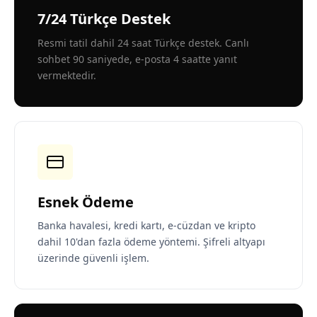
7/24 Türkçe Destek
Resmi tatil dahil 24 saat Türkçe destek. Canlı
sohbet 90 saniyede, e-posta 4 saatte yanıt
vermektedir.
Esnek Ödeme
Banka havalesi, kredi kartı, e-cüzdan ve kripto
dahil 10'dan fazla ödeme yöntemi. Şifreli altyapı
üzerinde güvenli işlem.