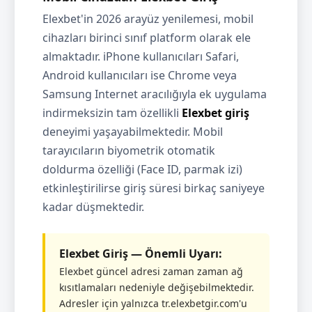
Elexbet'in 2026 arayüz yenilemesi, mobil
cihazları birinci sınıf platform olarak ele
almaktadır. iPhone kullanıcıları Safari,
Android kullanıcıları ise Chrome veya
Samsung Internet aracılığıyla ek uygulama
indirmeksizin tam özellikli
Elexbet giriş
deneyimi yaşayabilmektedir. Mobil
tarayıcıların biyometrik otomatik
doldurma özelliği (Face ID, parmak izi)
etkinleştirilirse giriş süresi birkaç saniyeye
kadar düşmektedir.
Elexbet Giriş — Önemli Uyarı:
Elexbet güncel adresi zaman zaman ağ
kısıtlamaları nedeniyle değişebilmektedir.
Adresler için yalnızca tr.elexbetgir.com'u