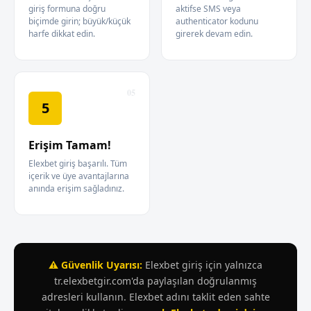
giriş formuna doğru
aktifse SMS veya
biçimde girin; büyük/küçük
authenticator kodunu
harfe dikkat edin.
girerek devam edin.
5
Erişim Tamam!
Elexbet giriş başarılı. Tüm
içerik ve üye avantajlarına
anında erişim sağladınız.
⚠ Güvenlik Uyarısı:
Elexbet giriş için yalnızca
tr.elexbetgir.com'da paylaşılan doğrulanmış
adresleri kullanın. Elexbet adını taklit eden sahte