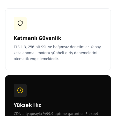
Katmanlı Güvenlik
TLS 1.3, 256-bit SSL ve bağımsız denetimler. Yapay
zeka anomali motoru şüpheli giriş denemelerini
otomatik engellemektedir.
Yüksek Hız
CDN altyapısıyla %99.9 uptime garantisi. Elexbet