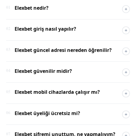
01
Elexbet nedir?
Elexbet, uluslararası lisans kapsamında faaliyet
02
Elexbet giriş nasıl yapılır?
gösteren, Türk kullanıcılara tam Türkçe arayüz ve 7/24
destek sunan dijital eğlence ve interaktif içerik
platformudur. Güvenlik odaklı altyapısı ve kesintisiz
tr.elexbetgir.com üzerinden doğrulanmış güncel
03
Elexbet güncel adresi nereden öğrenilir?
erişim altyapısıyla kullanıcı memnuniyetini öncelikli
Elexbet giriş adresini edinin. Adresi tarayıcınıza
hedef olarak benimseyen Elexbet, yıllar içinde güçlü
doğrudan yazın; URL'de kilit simgesi ve "https://"
bir üye tabanı oluşturmuştur.
olduğunu doğrulayın. Kullanıcı adı ve şifrenizi giriş
Elexbet güncel giriş adresi için tr.elexbetgir.com
04
Elexbet güvenilir midir?
formuna girin, Giriş butonuna tıklayın. 2FA aktifse
sayfasını düzenli olarak takip edin. Adres değişiklikleri
SMS ya da authenticator kodunuzu da girerek işlemi
anlık olarak güncellenmektedir. Arama motorlarından
tamamlayın.
ulaşılan sonuçlar her zaman resmi adres
Evet. Elexbet, uluslararası lisans çerçevesinde faaliyet
05
Elexbet mobil cihazlarda çalışır mı?
olmayabileceğinden, doğrulama için bu sayfayı
göstermekte olup bağımsız güvenlik denetimlerinden
kullanın ve adresi tarayıcınızda yer imi olarak
geçmektedir. 256-bit SSL şifreleme, TLS 1.3 protokolü
kaydedin.
ve yapay zeka destekli anomali tespiti, platformun
Evet. Elexbet'in 2026'da yenilenen duyarlı (responsive)
06
Elexbet üyeliği ücretsiz mi?
güvenlik standartlarını yüksek tutmaktadır.
arayüzü iOS ve Android'in tüm güncel sürümlerinde
sorunsuz çalışmaktadır. Ek uygulama indirmeye gerek
kalmadan mobil tarayıcıdan Elexbet giriş yapabilir,
Evet, Elexbet üyeliği tamamen ücretsizdir. Güncel
07
Elexbet şifremi unuttum, ne yapmalıyım?