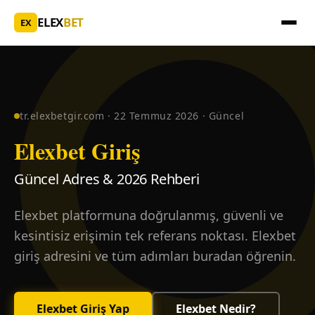
ELEX
BET
EX
tr.elexbetgir.com · 22 Temmuz 2026 · Güncel
Elexbet Giriş
Güncel Adres & 2026 Rehberi
Elexbet platformuna doğrulanmış, güvenli ve
kesintisiz erişimin tek referans noktası. Elexbet
giriş adresini ve tüm adımları buradan öğrenin.
Elexbet Giriş Yap
Elexbet Nedir?