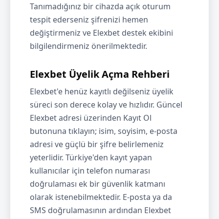
Tanımadığınız bir cihazda açık oturum
tespit ederseniz şifrenizi hemen
değiştirmeniz ve Elexbet destek ekibini
bilgilendirmeniz önerilmektedir.
Elexbet Üyelik Açma Rehberi
Elexbet'e henüz kayıtlı değilseniz üyelik
süreci son derece kolay ve hızlıdır. Güncel
Elexbet adresi üzerinden Kayıt Ol
butonuna tıklayın; isim, soyisim, e-posta
adresi ve güçlü bir şifre belirlemeniz
yeterlidir. Türkiye'den kayıt yapan
kullanıcılar için telefon numarası
doğrulaması ek bir güvenlik katmanı
olarak istenebilmektedir. E-posta ya da
SMS doğrulamasının ardından Elexbet