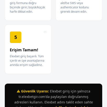
giriş formuna doğru
aktifse SMS veya
biçimde girin; büyük/küçük
authenticator kodunu
harfe dikkat edin.
girerek devam edin.
5
Erişim Tamam!
Elexbet giriş başarılı. Tüm
içerik ve üye avantajlarına
anında erişim sağladınız.
⚠ Güvenlik Uyarısı:
Elexbet giriş için yalnızca
tr.elexbetgir.com'da paylaşılan doğrulanmış
adresleri kullanın. Elexbet adını taklit eden sahte