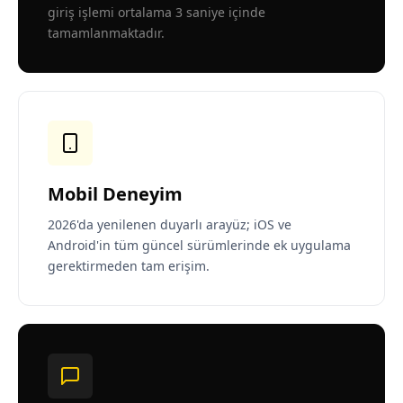
giriş işlemi ortalama 3 saniye içinde
tamamlanmaktadır.
Mobil Deneyim
2026'da yenilenen duyarlı arayüz; iOS ve
Android'in tüm güncel sürümlerinde ek uygulama
gerektirmeden tam erişim.