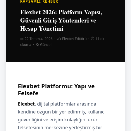
KAPSAMLI REHBER
Elexbet 2026: Platform Yapısı,
Güvenli Giriş Yöntemleri ve
Hesap Yönetimi
📅 22 Temmuz 2026 · ✍ Elexbet Editörü · ⏱ 11 dk
okuma · 🔄 Güncel
Elexbet Platformu: Yapı ve
Felsefe
Elexbet
, dijital platformlar arasında
kendine özgün bir yer edinmiş, kullanıcı
güvenliğini ve erişim kolaylığını ürün
felsefesinin merkezine yerleştirmiş bir