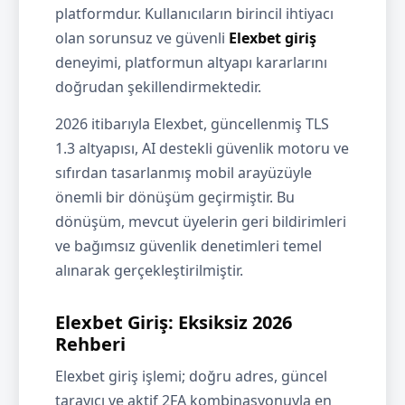
platformdur. Kullanıcıların birincil ihtiyacı
olan sorunsuz ve güvenli
Elexbet giriş
deneyimi, platformun altyapı kararlarını
doğrudan şekillendirmektedir.
2026 itibarıyla Elexbet, güncellenmiş TLS
1.3 altyapısı, AI destekli güvenlik motoru ve
sıfırdan tasarlanmış mobil arayüzüyle
önemli bir dönüşüm geçirmiştir. Bu
dönüşüm, mevcut üyelerin geri bildirimleri
ve bağımsız güvenlik denetimleri temel
alınarak gerçekleştirilmiştir.
Elexbet Giriş: Eksiksiz 2026
Rehberi
Elexbet giriş işlemi; doğru adres, güncel
tarayıcı ve aktif 2FA kombinasyonuyla en