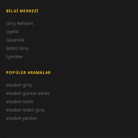
BILGI MERKEZI
Giriş Rehberi
Üyelik
Güvenlik
Mobil Giriş
İçerikler
POPÜLER ARAMALAR
elexbet giriş
elexbet güncel adres
elexbet nedir
elexbet mobil giriş
elexbet yardım