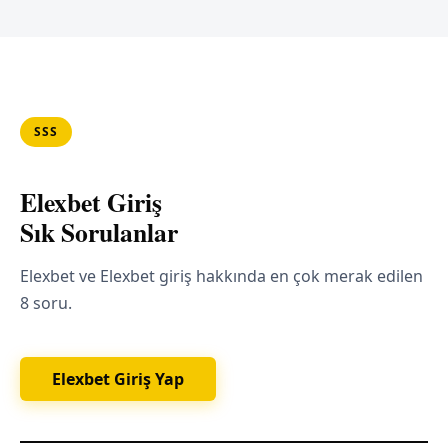
SSS
Elexbet Giriş
Sık Sorulanlar
Elexbet ve Elexbet giriş hakkında en çok merak edilen
8 soru.
Elexbet Giriş Yap