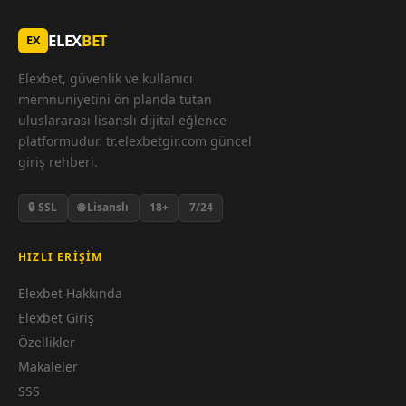
ELEX
BET
EX
Elexbet, güvenlik ve kullanıcı
memnuniyetini ön planda tutan
uluslararası lisanslı dijital eğlence
platformudur. tr.elexbetgir.com güncel
giriş rehberi.
🔒 SSL
🌐 Lisanslı
18+
7/24
HIZLI ERIŞIM
Elexbet Hakkında
Elexbet Giriş
Özellikler
Makaleler
SSS