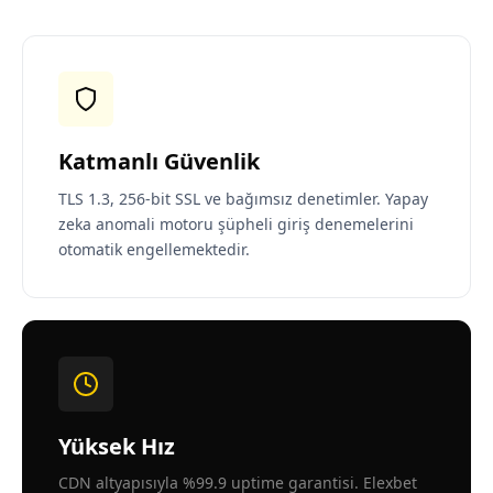
Katmanlı Güvenlik
TLS 1.3, 256-bit SSL ve bağımsız denetimler. Yapay
zeka anomali motoru şüpheli giriş denemelerini
otomatik engellemektedir.
Yüksek Hız
CDN altyapısıyla %99.9 uptime garantisi. Elexbet