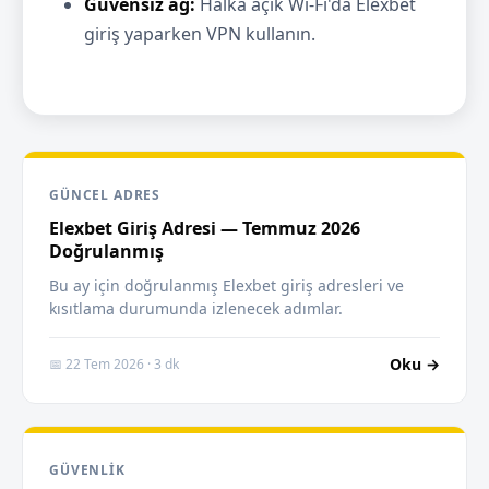
Güvensiz ağ:
Halka açık Wi-Fi'da Elexbet
giriş yaparken VPN kullanın.
GÜNCEL ADRES
Elexbet Giriş Adresi — Temmuz 2026
Doğrulanmış
Bu ay için doğrulanmış Elexbet giriş adresleri ve
kısıtlama durumunda izlenecek adımlar.
Oku →
📅 22 Tem 2026 · 3 dk
GÜVENLIK