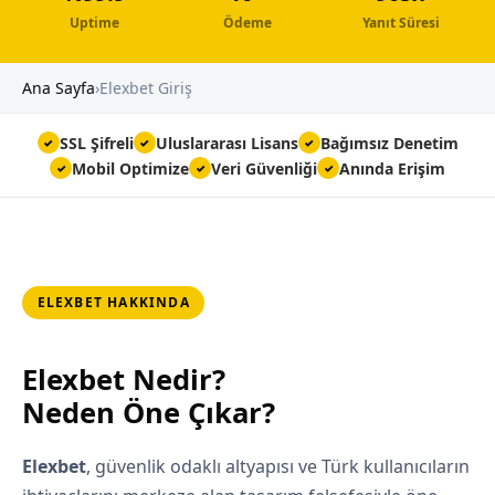
Uptime
Ödeme
Yanıt Süresi
Ana Sayfa
›
Elexbet Giriş
SSL Şifreli
Uluslararası Lisans
Bağımsız Denetim
✓
✓
✓
Mobil Optimize
Veri Güvenliği
Anında Erişim
✓
✓
✓
ELEXBET HAKKINDA
Elexbet Nedir?
Neden Öne Çıkar?
Elexbet
, güvenlik odaklı altyapısı ve Türk kullanıcıların