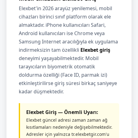
Elexbet'in 2026 arayüz yenilemesi, mobil
cihazları birinci sınıf platform olarak ele
almaktadır. iPhone kullanıcıları Safari,
Android kullanıcıları ise Chrome veya
Samsung Internet aracılığıyla ek uygulama
indirmeksizin tam özellikli
Elexbet giriş
deneyimi yaşayabilmektedir. Mobil
tarayıcıların biyometrik otomatik
doldurma özelliği (Face ID, parmak izi)
etkinleştirilirse giriş süresi birkaç saniyeye
kadar düşmektedir.
Elexbet Giriş — Önemli Uyarı:
Elexbet güncel adresi zaman zaman ağ
kısıtlamaları nedeniyle değişebilmektedir.
Adresler için yalnızca tr.elexbetgir.com'u