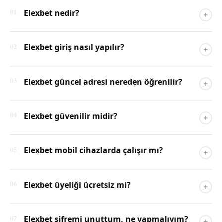
01
Elexbet nedir?
Elexbet, uluslararası lisans kapsamında faaliyet
02
Elexbet giriş nasıl yapılır?
gösteren, Türk kullanıcılara tam Türkçe arayüz ve 7/24
destek sunan dijital eğlence ve interaktif içerik
platformudur. Güvenlik odaklı altyapısı ve kesintisiz
tr.elexbetgir.com üzerinden doğrulanmış güncel
03
Elexbet güncel adresi nereden öğrenilir?
erişim altyapısıyla kullanıcı memnuniyetini öncelikli
Elexbet giriş adresini edinin. Adresi tarayıcınıza
hedef olarak benimseyen Elexbet, yıllar içinde güçlü
doğrudan yazın; URL'de kilit simgesi ve "https://"
bir üye tabanı oluşturmuştur.
olduğunu doğrulayın. Kullanıcı adı ve şifrenizi giriş
Elexbet güncel giriş adresi için tr.elexbetgir.com
04
Elexbet güvenilir midir?
formuna girin, Giriş butonuna tıklayın. 2FA aktifse
sayfasını düzenli olarak takip edin. Adres değişiklikleri
SMS ya da authenticator kodunuzu da girerek işlemi
anlık olarak güncellenmektedir. Arama motorlarından
tamamlayın.
ulaşılan sonuçlar her zaman resmi adres
Evet. Elexbet, uluslararası lisans çerçevesinde faaliyet
05
Elexbet mobil cihazlarda çalışır mı?
olmayabileceğinden, doğrulama için bu sayfayı
göstermekte olup bağımsız güvenlik denetimlerinden
kullanın ve adresi tarayıcınızda yer imi olarak
geçmektedir. 256-bit SSL şifreleme, TLS 1.3 protokolü
kaydedin.
ve yapay zeka destekli anomali tespiti, platformun
Evet. Elexbet'in 2026'da yenilenen duyarlı (responsive)
06
Elexbet üyeliği ücretsiz mi?
güvenlik standartlarını yüksek tutmaktadır.
arayüzü iOS ve Android'in tüm güncel sürümlerinde
sorunsuz çalışmaktadır. Ek uygulama indirmeye gerek
kalmadan mobil tarayıcıdan Elexbet giriş yapabilir,
Evet, Elexbet üyeliği tamamen ücretsizdir. Güncel
07
Elexbet şifremi unuttum, ne yapmalıyım?