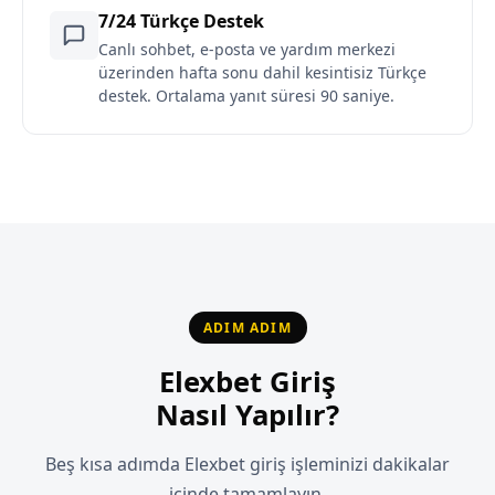
7/24 Türkçe Destek
Canlı sohbet, e-posta ve yardım merkezi
üzerinden hafta sonu dahil kesintisiz Türkçe
destek. Ortalama yanıt süresi 90 saniye.
ADIM ADIM
Elexbet Giriş
Nasıl Yapılır?
Beş kısa adımda Elexbet giriş işleminizi dakikalar
içinde tamamlayın.