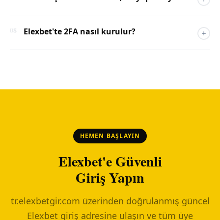
tüm özelliklere erişebilirsiniz.
adres üzerinden Kayıt Ol butonuna tıklayın, formu
doldurun ve e-posta veya SMS doğrulamasını
tamamlayın. Hesabınız hemen aktif olur ve hoş geldin
Elexbet giriş ekranındaki "Şifremi Unuttum"
08
Elexbet'te 2FA nasıl kurulur?
avantajlarına anında kavuşursunuz.
bağlantısına tıklayın. Üyelik e-posta adresinize
sıfırlama bağlantısı gönderilecektir. Bağlantı 15 dakika
geçerlidir. E-posta gelmezse spam klasörünüzü
Elexbet hesabınıza giriş yapın, sağ üstteki profil
kontrol edin; sorun devam ederse Elexbet canlı
menüsünden Güvenlik Ayarları'na gidin ve İki Faktörlü
desteğe başvurun.
Doğrulama seçeneğini aktif hale getirin. SMS veya
authenticator uygulama seçeneklerinden birini tercih
edin. SMS'e kıyasla authenticator uygulaması (Google,
Microsoft) SIM swap saldırılarına karşı çok daha
güvenlidir.
HEMEN BAŞLAYIN
Elexbet'e Güvenli
Giriş Yapın
tr.elexbetgir.com üzerinden doğrulanmış güncel
Elexbet giriş adresine ulaşın ve tüm üye