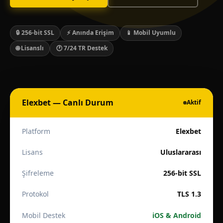
🔒 256-bit SSL
⚡ Anında Erişim
📱 Mobil Uyumlu
🌐 Lisanslı
🕐 7/24 TR Destek
Elexbet — Canlı Durum
Aktif
Platform
Elexbet
Lisans
Uluslararası
Şifreleme
256-bit SSL
Protokol
TLS 1.3
Mobil Destek
iOS & Android