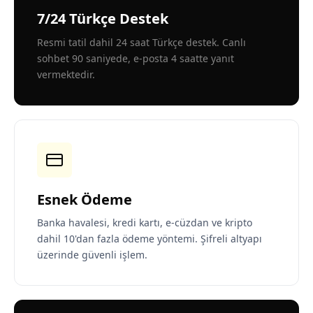
7/24 Türkçe Destek
Resmi tatil dahil 24 saat Türkçe destek. Canlı
sohbet 90 saniyede, e-posta 4 saatte yanıt
vermektedir.
Esnek Ödeme
Banka havalesi, kredi kartı, e-cüzdan ve kripto
dahil 10'dan fazla ödeme yöntemi. Şifreli altyapı
üzerinde güvenli işlem.