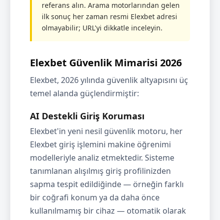
referans alın. Arama motorlarından gelen
ilk sonuç her zaman resmi Elexbet adresi
olmayabilir; URL'yi dikkatle inceleyin.
Elexbet Güvenlik Mimarisi 2026
Elexbet, 2026 yılında güvenlik altyapısını üç
temel alanda güçlendirmiştir:
AI Destekli Giriş Koruması
Elexbet'in yeni nesil güvenlik motoru, her
Elexbet giriş işlemini makine öğrenimi
modelleriyle analiz etmektedir. Sisteme
tanımlanan alışılmış giriş profilinizden
sapma tespit edildiğinde — örneğin farklı
bir coğrafi konum ya da daha önce
kullanılmamış bir cihaz — otomatik olarak