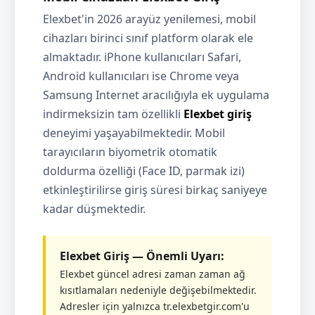
Elexbet'in 2026 arayüz yenilemesi, mobil
cihazları birinci sınıf platform olarak ele
almaktadır. iPhone kullanıcıları Safari,
Android kullanıcıları ise Chrome veya
Samsung Internet aracılığıyla ek uygulama
indirmeksizin tam özellikli
Elexbet giriş
deneyimi yaşayabilmektedir. Mobil
tarayıcıların biyometrik otomatik
doldurma özelliği (Face ID, parmak izi)
etkinleştirilirse giriş süresi birkaç saniyeye
kadar düşmektedir.
Elexbet Giriş — Önemli Uyarı:
Elexbet güncel adresi zaman zaman ağ
kısıtlamaları nedeniyle değişebilmektedir.
Adresler için yalnızca tr.elexbetgir.com'u