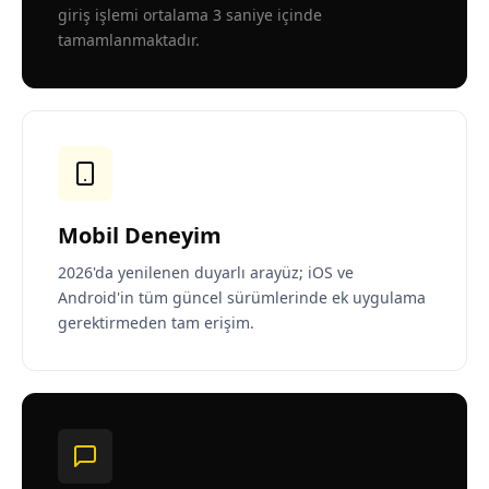
giriş işlemi ortalama 3 saniye içinde
tamamlanmaktadır.
Mobil Deneyim
2026'da yenilenen duyarlı arayüz; iOS ve
Android'in tüm güncel sürümlerinde ek uygulama
gerektirmeden tam erişim.