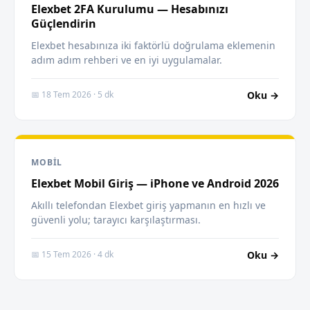
Elexbet 2FA Kurulumu — Hesabınızı
Güçlendirin
Elexbet hesabınıza iki faktörlü doğrulama eklemenin
adım adım rehberi ve en iyi uygulamalar.
Oku →
📅 18 Tem 2026 · 5 dk
MOBIL
Elexbet Mobil Giriş — iPhone ve Android 2026
Akıllı telefondan Elexbet giriş yapmanın en hızlı ve
güvenli yolu; tarayıcı karşılaştırması.
Oku →
📅 15 Tem 2026 · 4 dk