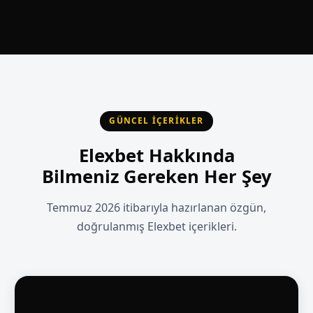
GÜNCEL İÇERIKLER
Elexbet Hakkında
Bilmeniz Gereken Her Şey
Temmuz 2026 itibarıyla hazırlanan özgün,
doğrulanmış Elexbet içerikleri.