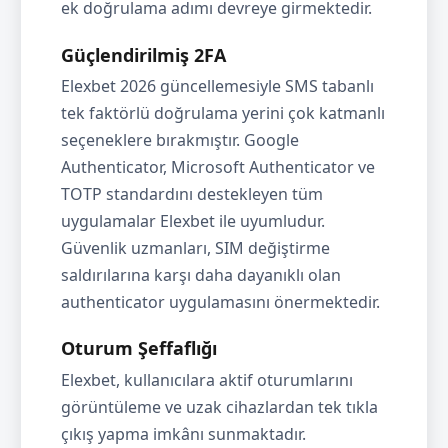
ek doğrulama adımı devreye girmektedir.
Güçlendirilmiş 2FA
Elexbet 2026 güncellemesiyle SMS tabanlı
tek faktörlü doğrulama yerini çok katmanlı
seçeneklere bırakmıştır. Google
Authenticator, Microsoft Authenticator ve
TOTP standardını destekleyen tüm
uygulamalar Elexbet ile uyumludur.
Güvenlik uzmanları, SIM değiştirme
saldırılarına karşı daha dayanıklı olan
authenticator uygulamasını önermektedir.
Oturum Şeffaflığı
Elexbet, kullanıcılara aktif oturumlarını
görüntüleme ve uzak cihazlardan tek tıkla
çıkış yapma imkânı sunmaktadır.