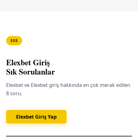
SSS
Elexbet Giriş
Sık Sorulanlar
Elexbet ve Elexbet giriş hakkında en çok merak edilen
8 soru.
Elexbet Giriş Yap