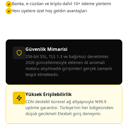
Banka, e-cüzdan ve kripto dahil 10+ ödeme yöntemi
✓
Yeni üyelere özel hoş geldin avantajları
✓
Güvenlik Mimarisi
256-bit SSL, TLS 1.3 ve bağımsız denetimler.
2026 güncellemesiyle eklenen AI anomali
motoru alışılmadık girişimleri gerçek zamanlı
tespit etmektedir.
Yüksek Erişilebilirlik
CDN destekli küresel ağ altyapısıyla %99.9
uptime garantisi. Türkiye'nin her bölgesinden
düşük gecikmeli Elexbet giriş deneyimi.