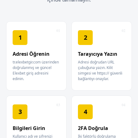
1
2
Adresi Öğrenin
Tarayıcıya Yazın
tr.elexbetgir.com üzerinden
Adresi doğrudan URL
doğrulanmış ve güncel
çubuğuna yazın. Kilit
Elexbet giriş adresini
simgesi ve https:// güvenli
edinin.
bağlantıyı onaylar.
3
4
Bilgileri Girin
2FA Doğrula
Kullanıcı adı ve şifrenizi
İki faktörlü doğrulama