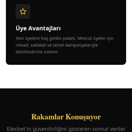
Üye Avantajları
Yeni üyelere hoş geldin paketi. Mevcut üyeler için
reload, sadakat ve sezon kampanyalarıyla
ödüllendirme sistemi.
Rakamlar Konuşuyor
Elexbet'in güvenilirliğini gösteren somut veriler