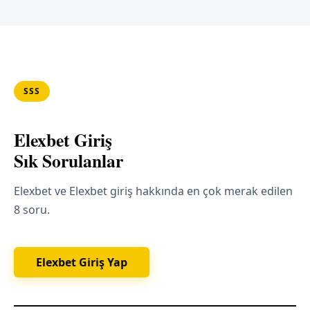
SSS
Elexbet Giriş
Sık Sorulanlar
Elexbet ve Elexbet giriş hakkında en çok merak edilen
8 soru.
Elexbet Giriş Yap