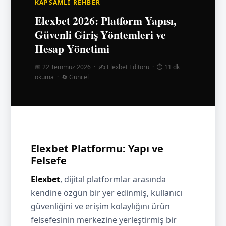
KAPSAMLI REHBER
Elexbet 2026: Platform Yapısı,
Güvenli Giriş Yöntemleri ve
Hesap Yönetimi
📅 22 Temmuz 2026 · ✍ Elexbet Editörü · ⏱ 11 dk
okuma · 🔄 Güncel
Elexbet Platformu: Yapı ve
Felsefe
Elexbet
, dijital platformlar arasında
kendine özgün bir yer edinmiş, kullanıcı
güvenliğini ve erişim kolaylığını ürün
felsefesinin merkezine yerleştirmiş bir