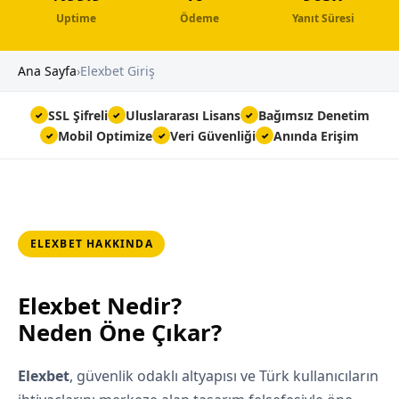
Uptime
Ödeme
Yanıt Süresi
Ana Sayfa
›
Elexbet Giriş
SSL Şifreli
Uluslararası Lisans
Bağımsız Denetim
✓
✓
✓
Mobil Optimize
Veri Güvenliği
Anında Erişim
✓
✓
✓
ELEXBET HAKKINDA
Elexbet Nedir?
Neden Öne Çıkar?
Elexbet
, güvenlik odaklı altyapısı ve Türk kullanıcıların