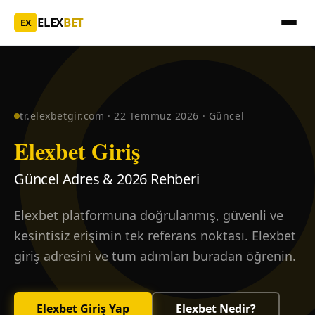
ELEX
BET
EX
tr.elexbetgir.com · 22 Temmuz 2026 · Güncel
Elexbet Giriş
Güncel Adres & 2026 Rehberi
Elexbet platformuna doğrulanmış, güvenli ve
kesintisiz erişimin tek referans noktası. Elexbet
giriş adresini ve tüm adımları buradan öğrenin.
Elexbet Giriş Yap
Elexbet Nedir?