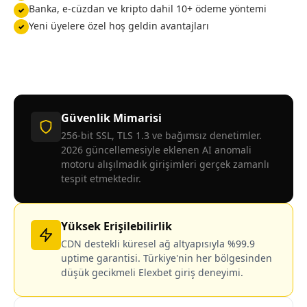
Banka, e-cüzdan ve kripto dahil 10+ ödeme yöntemi
✓
Yeni üyelere özel hoş geldin avantajları
✓
Güvenlik Mimarisi
256-bit SSL, TLS 1.3 ve bağımsız denetimler.
2026 güncellemesiyle eklenen AI anomali
motoru alışılmadık girişimleri gerçek zamanlı
tespit etmektedir.
Yüksek Erişilebilirlik
CDN destekli küresel ağ altyapısıyla %99.9
uptime garantisi. Türkiye'nin her bölgesinden
düşük gecikmeli Elexbet giriş deneyimi.