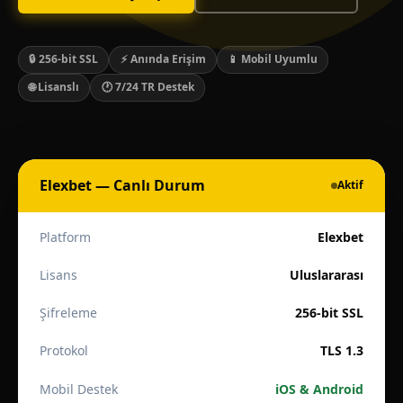
🔒 256-bit SSL
⚡ Anında Erişim
📱 Mobil Uyumlu
🌐 Lisanslı
🕐 7/24 TR Destek
Elexbet — Canlı Durum
Aktif
Platform
Elexbet
Lisans
Uluslararası
Şifreleme
256-bit SSL
Protokol
TLS 1.3
Mobil Destek
iOS & Android