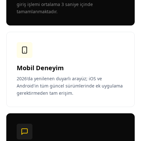
giriş işlemi ortalama 3 saniye içinde
tamamlanmaktadır.
Mobil Deneyim
2026'da yenilenen duyarlı arayüz; iOS ve
Android'in tüm güncel sürümlerinde ek uygulama
gerektirmeden tam erişim.