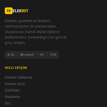
ELEX
BET
EX
Elexbet, güvenlik ve kullanıcı
memnuniyetini ön planda tutan
uluslararası lisanslı dijital eğlence
platformudur. tr.elexbetgir.com güncel
giriş rehberi.
🔒 SSL
🌐 Lisanslı
18+
7/24
HIZLI ERIŞIM
Elexbet Hakkında
Elexbet Giriş
Özellikler
Makaleler
SSS