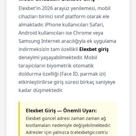
Elexbet'in 2026 arayüz yenilemesi, mobil
cihazları birinci sınıf platform olarak ele
almaktadır. iPhone kullanıcıları Safari,
Android kullanıcıları ise Chrome veya
Samsung Internet aracılığıyla ek uygulama
indirmeksizin tam özellikli
Elexbet giriş
deneyimi yaşayabilmektedir. Mobil
tarayıcıların biyometrik otomatik
doldurma özelliği (Face ID, parmak izi)
etkinleştirilirse giriş süresi birkaç saniyeye
kadar düşmektedir.
Elexbet Giriş — Önemli Uyarı:
Elexbet güncel adresi zaman zaman ağ
kısıtlamaları nedeniyle değişebilmektedir.
Adresler için yalnızca tr.elexbetgir.com'u