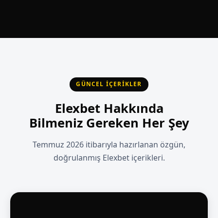
GÜNCEL İÇERIKLER
Elexbet Hakkında
Bilmeniz Gereken Her Şey
Temmuz 2026 itibarıyla hazırlanan özgün,
doğrulanmış Elexbet içerikleri.