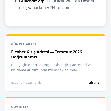
Güvensiz ağ:
Halka açık Wi-Fi'da Elexbet
giriş yaparken VPN kullanın.
GÜNCEL ADRES
Elexbet Giriş Adresi — Temmuz 2026
Doğrulanmış
Bu ay için doğrulanmış Elexbet giriş adresleri ve
kısıtlama durumunda izlenecek adımlar.
Oku →
📅 22 Tem 2026 · 3 dk
GÜVENLIK