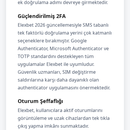
ek doğrulama adımı devreye girmektedir.
Güçlendirilmiş 2FA
Elexbet 2026 güncellemesiyle SMS tabanlı
tek faktörlü doğrulama yerini çok katmanlı
seçeneklere bırakmıştır. Google
Authenticator, Microsoft Authenticator ve
TOTP standardını destekleyen tüm
uygulamalar Elexbet ile uyumludur.
Güvenlik uzmanları, SIM değiştirme
saldırılarına karşı daha dayanıklı olan
authenticator uygulamasını önermektedir.
Oturum Şeffaflığı
Elexbet, kullanıcılara aktif oturumlarını
görüntüleme ve uzak cihazlardan tek tıkla
çıkış yapma imkânı sunmaktadır.