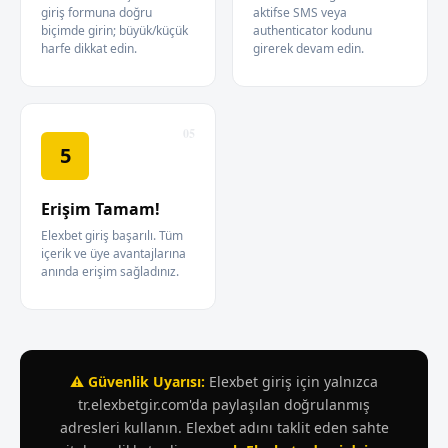
giriş formuna doğru
aktifse SMS veya
biçimde girin; büyük/küçük
authenticator kodunu
harfe dikkat edin.
girerek devam edin.
5
Erişim Tamam!
Elexbet giriş başarılı. Tüm
içerik ve üye avantajlarına
anında erişim sağladınız.
⚠ Güvenlik Uyarısı:
Elexbet giriş için yalnızca
tr.elexbetgir.com'da paylaşılan doğrulanmış
adresleri kullanın. Elexbet adını taklit eden sahte