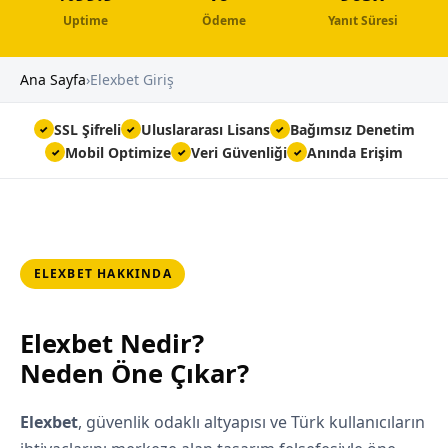
Uptime
Ödeme
Yanıt Süresi
Ana Sayfa
›
Elexbet Giriş
SSL Şifreli
Uluslararası Lisans
Bağımsız Denetim
✓
✓
✓
Mobil Optimize
Veri Güvenliği
Anında Erişim
✓
✓
✓
ELEXBET HAKKINDA
Elexbet Nedir?
Neden Öne Çıkar?
Elexbet
, güvenlik odaklı altyapısı ve Türk kullanıcıların