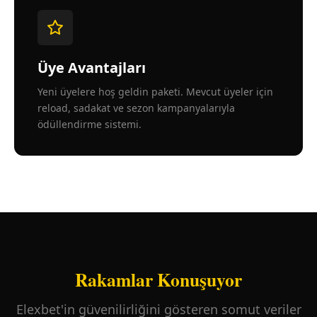
Üye Avantajları
Yeni üyelere hoş geldin paketi. Mevcut üyeler için
reload, sadakat ve sezon kampanyalarıyla
ödüllendirme sistemi.
Rakamlar Konuşuyor
Elexbet'in güvenilirliğini gösteren somut veriler