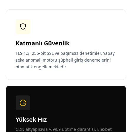
Katmanlı Güvenlik
TLS 1.3, 256-bit SSL ve bağımsız denetimler. Yapay
zeka anomali motoru şüpheli giriş denemelerini
otomatik engellemektedir.
Yüksek Hız
CDN altyapısıyla %99.9 uptime garantisi. Elexbet