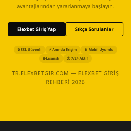
avantajlarından yararlanmaya başlayın.
Elexbet Giriş Yap
Sıkça Sorulanlar
🔒 SSL Güvenli
⚡ Anında Erişim
📱 Mobil Uyumlu
🌐 Lisanslı
🕐 7/24 Aktif
TR.ELEXBETGIR.COM — ELEXBET GİRİŞ
REHBERİ 2026