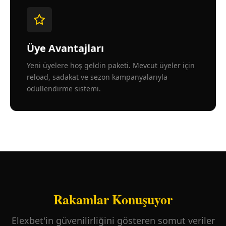
Üye Avantajları
Yeni üyelere hoş geldin paketi. Mevcut üyeler için
reload, sadakat ve sezon kampanyalarıyla
ödüllendirme sistemi.
Rakamlar Konuşuyor
Elexbet'in güvenilirliğini gösteren somut veriler