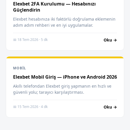
Elexbet 2FA Kurulumu — Hesabınızı
Güçlendirin
Elexbet hesabınıza iki faktörlü doğrulama eklemenin
adım adım rehberi ve en iyi uygulamalar.
Oku →
📅 18 Tem 2026 · 5 dk
MOBIL
Elexbet Mobil Giriş — iPhone ve Android 2026
Akıllı telefondan Elexbet giriş yapmanın en hızlı ve
güvenli yolu; tarayıcı karşılaştırması.
Oku →
📅 15 Tem 2026 · 4 dk