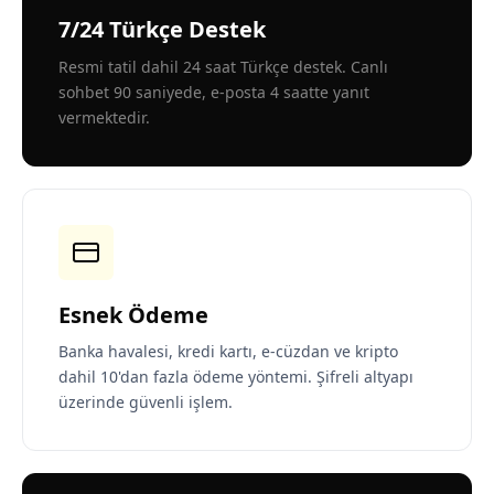
7/24 Türkçe Destek
Resmi tatil dahil 24 saat Türkçe destek. Canlı
sohbet 90 saniyede, e-posta 4 saatte yanıt
vermektedir.
Esnek Ödeme
Banka havalesi, kredi kartı, e-cüzdan ve kripto
dahil 10'dan fazla ödeme yöntemi. Şifreli altyapı
üzerinde güvenli işlem.