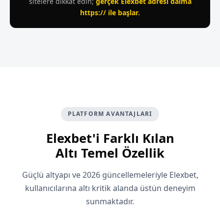
sitelere dikkat edin;
gerçek Elexbet adresi daima
https:// ile başlar.
PLATFORM AVANTAJLARI
Elexbet'i Farklı Kılan
Altı Temel Özellik
Güçlü altyapı ve 2026 güncellemeleriyle Elexbet,
kullanıcılarına altı kritik alanda üstün deneyim
sunmaktadır.