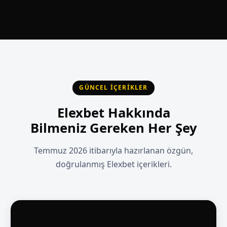
GÜNCEL İÇERIKLER
Elexbet Hakkında
Bilmeniz Gereken Her Şey
Temmuz 2026 itibarıyla hazırlanan özgün,
doğrulanmış Elexbet içerikleri.