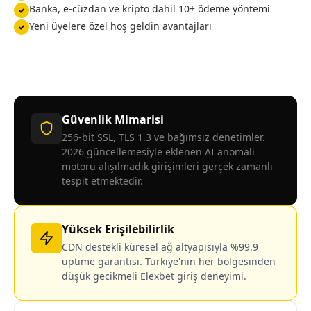
Banka, e-cüzdan ve kripto dahil 10+ ödeme yöntemi
✓
Yeni üyelere özel hoş geldin avantajları
✓
Güvenlik Mimarisi
256-bit SSL, TLS 1.3 ve bağımsız denetimler.
2026 güncellemesiyle eklenen AI anomali
motoru alışılmadık girişimleri gerçek zamanlı
tespit etmektedir.
Yüksek Erişilebilirlik
CDN destekli küresel ağ altyapısıyla %99.9
uptime garantisi. Türkiye'nin her bölgesinden
düşük gecikmeli Elexbet giriş deneyimi.