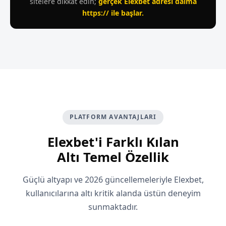
sitelere dikkat edin;
gerçek Elexbet adresi daima
https:// ile başlar.
PLATFORM AVANTAJLARI
Elexbet'i Farklı Kılan
Altı Temel Özellik
Güçlü altyapı ve 2026 güncellemeleriyle Elexbet,
kullanıcılarına altı kritik alanda üstün deneyim
sunmaktadır.