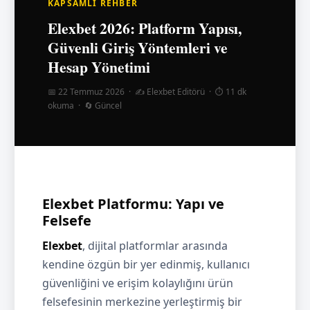
KAPSAMLI REHBER
Elexbet 2026: Platform Yapısı,
Güvenli Giriş Yöntemleri ve
Hesap Yönetimi
📅 22 Temmuz 2026 · ✍ Elexbet Editörü · ⏱ 11 dk
okuma · 🔄 Güncel
Elexbet Platformu: Yapı ve
Felsefe
Elexbet
, dijital platformlar arasında
kendine özgün bir yer edinmiş, kullanıcı
güvenliğini ve erişim kolaylığını ürün
felsefesinin merkezine yerleştirmiş bir