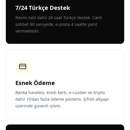
7/24 Türkçe Destek
Resmi tatil dahil 24 saat Türkçe destek. Canlı
sohbet 90 saniyede, e-posta 4 saatte yanıt
vermektedir.
Esnek Ödeme
Banka havalesi, kredi kartı, e-cüzdan ve kripto
dahil 10'dan fazla ödeme yöntemi. Şifreli altyapı
üzerinde güvenli işlem.