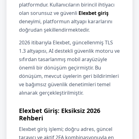
platformdur. Kullanıcıların birincil ihtiyacı
olan sorunsuz ve güvenli
Elexbet giriş
deneyimi, platformun altyapı kararlarını
doğrudan şekillendirmektedir.
2026 itibarıyla Elexbet, güncellenmiş TLS
1.3 altyapısı, AI destekli güvenlik motoru ve
sıfırdan tasarlanmış mobil arayüzüyle
önemli bir dönüşüm geçirmiştir. Bu
dönüşüm, mevcut üyelerin geri bildirimleri
ve bağımsız güvenlik denetimleri temel
alınarak gerçekleştirilmiştir.
Elexbet Giriş: Eksiksiz 2026
Rehberi
Elexbet giriş işlemi; doğru adres, güncel
tarayıcı ve aktif 2FA kombinasyonuyla en