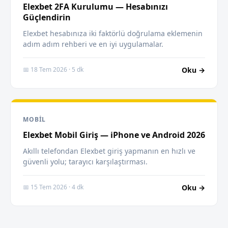
Elexbet 2FA Kurulumu — Hesabınızı
Güçlendirin
Elexbet hesabınıza iki faktörlü doğrulama eklemenin
adım adım rehberi ve en iyi uygulamalar.
Oku →
📅 18 Tem 2026 · 5 dk
MOBIL
Elexbet Mobil Giriş — iPhone ve Android 2026
Akıllı telefondan Elexbet giriş yapmanın en hızlı ve
güvenli yolu; tarayıcı karşılaştırması.
Oku →
📅 15 Tem 2026 · 4 dk