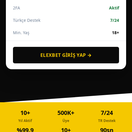
2FA
Aktif
Türkçe Destek
7/24
Min. Yaş
18+
ELEXBET GİRİŞ YAP →
10+
500K+
7/24
Yıl Aktif
Üye
TR Destek
%99.9
10+
90sn