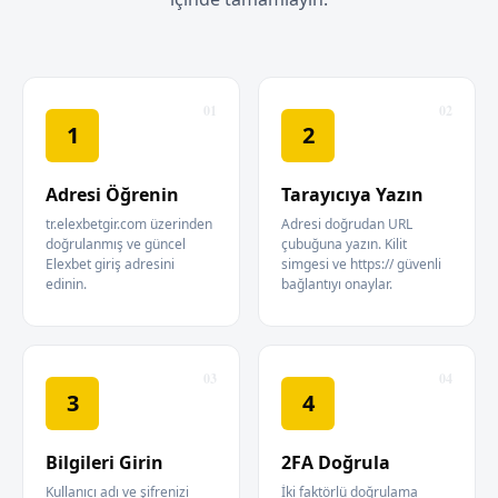
1
2
Adresi Öğrenin
Tarayıcıya Yazın
tr.elexbetgir.com üzerinden
Adresi doğrudan URL
doğrulanmış ve güncel
çubuğuna yazın. Kilit
Elexbet giriş adresini
simgesi ve https:// güvenli
edinin.
bağlantıyı onaylar.
3
4
Bilgileri Girin
2FA Doğrula
Kullanıcı adı ve şifrenizi
İki faktörlü doğrulama