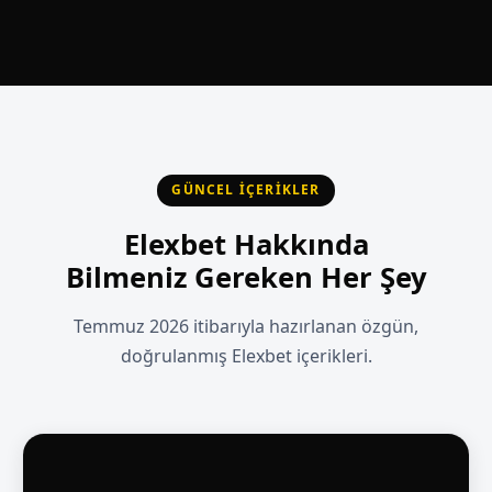
GÜNCEL İÇERIKLER
Elexbet Hakkında
Bilmeniz Gereken Her Şey
Temmuz 2026 itibarıyla hazırlanan özgün,
doğrulanmış Elexbet içerikleri.