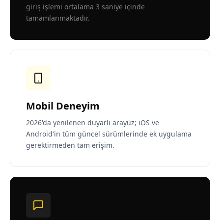
giriş işlemi ortalama 3 saniye içinde
tamamlanmaktadır.
Mobil Deneyim
2026'da yenilenen duyarlı arayüz; iOS ve
Android'in tüm güncel sürümlerinde ek uygulama
gerektirmeden tam erişim.