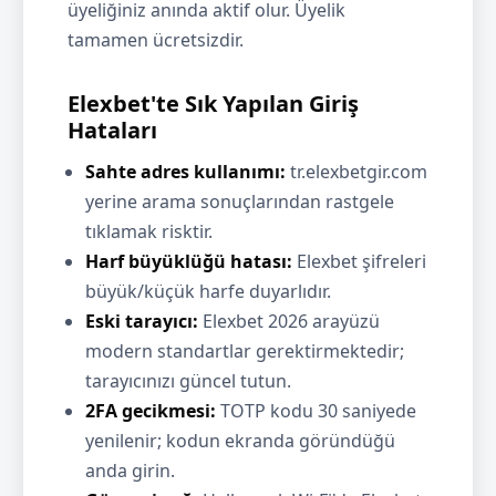
üyeliğiniz anında aktif olur. Üyelik
tamamen ücretsizdir.
Elexbet'te Sık Yapılan Giriş
Hataları
Sahte adres kullanımı:
tr.elexbetgir.com
yerine arama sonuçlarından rastgele
tıklamak risktir.
Harf büyüklüğü hatası:
Elexbet şifreleri
büyük/küçük harfe duyarlıdır.
Eski tarayıcı:
Elexbet 2026 arayüzü
modern standartlar gerektirmektedir;
tarayıcınızı güncel tutun.
2FA gecikmesi:
TOTP kodu 30 saniyede
yenilenir; kodun ekranda göründüğü
anda girin.