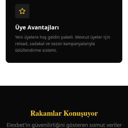
Üye Avantajları
Yeni üyelere hoş geldin paketi. Mevcut üyeler için
reload, sadakat ve sezon kampanyalarıyla
ödüllendirme sistemi.
Rakamlar Konuşuyor
Elexbet'in güvenilirliğini gösteren somut veriler