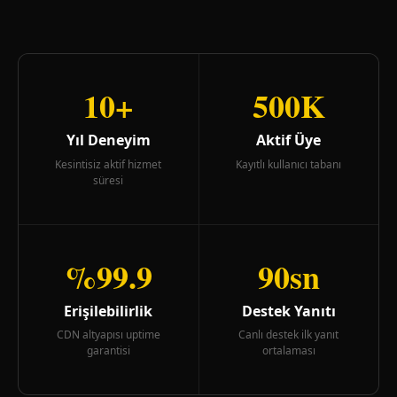
10+
500K
Yıl Deneyim
Aktif Üye
Kesintisiz aktif hizmet
Kayıtlı kullanıcı tabanı
süresi
%99.9
90sn
Erişilebilirlik
Destek Yanıtı
CDN altyapısı uptime
Canlı destek ilk yanıt
garantisi
ortalaması