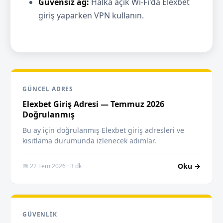
Güvensiz ağ:
Halka açık Wi-Fi'da Elexbet
giriş yaparken VPN kullanın.
GÜNCEL ADRES
Elexbet Giriş Adresi — Temmuz 2026
Doğrulanmış
Bu ay için doğrulanmış Elexbet giriş adresleri ve
kısıtlama durumunda izlenecek adımlar.
Oku →
📅 22 Tem 2026 · 3 dk
GÜVENLIK