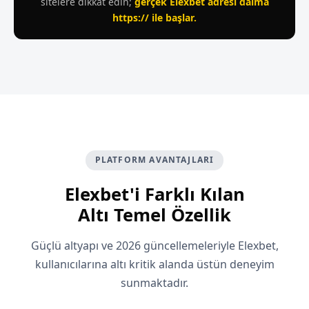
sitelere dikkat edin;
gerçek Elexbet adresi daima
https:// ile başlar.
PLATFORM AVANTAJLARI
Elexbet'i Farklı Kılan
Altı Temel Özellik
Güçlü altyapı ve 2026 güncellemeleriyle Elexbet,
kullanıcılarına altı kritik alanda üstün deneyim
sunmaktadır.