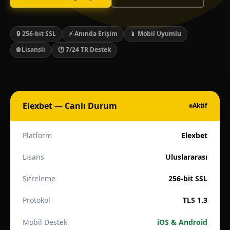
🔒 256-bit SSL
⚡ Anında Erişim
📱 Mobil Uyumlu
🌐 Lisanslı
🕐 7/24 TR Destek
Elexbet — Canlı Durum
Aktif
Platform
Elexbet
Lisans
Uluslararası
Şifreleme
256-bit SSL
Protokol
TLS 1.3
Mobil Destek
iOS & Android