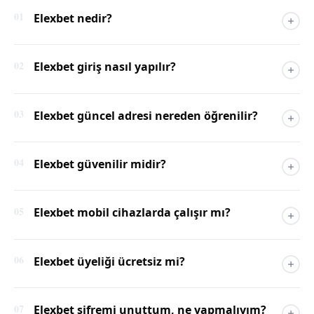
01
Elexbet nedir?
Elexbet, uluslararası lisans kapsamında faaliyet
02
Elexbet giriş nasıl yapılır?
gösteren, Türk kullanıcılara tam Türkçe arayüz ve 7/24
destek sunan dijital eğlence ve interaktif içerik
platformudur. Güvenlik odaklı altyapısı ve kesintisiz
tr.elexbetgir.com üzerinden doğrulanmış güncel
03
Elexbet güncel adresi nereden öğrenilir?
erişim altyapısıyla kullanıcı memnuniyetini öncelikli
Elexbet giriş adresini edinin. Adresi tarayıcınıza
hedef olarak benimseyen Elexbet, yıllar içinde güçlü
doğrudan yazın; URL'de kilit simgesi ve "https://"
bir üye tabanı oluşturmuştur.
olduğunu doğrulayın. Kullanıcı adı ve şifrenizi giriş
Elexbet güncel giriş adresi için tr.elexbetgir.com
04
Elexbet güvenilir midir?
formuna girin, Giriş butonuna tıklayın. 2FA aktifse
sayfasını düzenli olarak takip edin. Adres değişiklikleri
SMS ya da authenticator kodunuzu da girerek işlemi
anlık olarak güncellenmektedir. Arama motorlarından
tamamlayın.
ulaşılan sonuçlar her zaman resmi adres
Evet. Elexbet, uluslararası lisans çerçevesinde faaliyet
05
Elexbet mobil cihazlarda çalışır mı?
olmayabileceğinden, doğrulama için bu sayfayı
göstermekte olup bağımsız güvenlik denetimlerinden
kullanın ve adresi tarayıcınızda yer imi olarak
geçmektedir. 256-bit SSL şifreleme, TLS 1.3 protokolü
kaydedin.
ve yapay zeka destekli anomali tespiti, platformun
Evet. Elexbet'in 2026'da yenilenen duyarlı (responsive)
06
Elexbet üyeliği ücretsiz mi?
güvenlik standartlarını yüksek tutmaktadır.
arayüzü iOS ve Android'in tüm güncel sürümlerinde
sorunsuz çalışmaktadır. Ek uygulama indirmeye gerek
kalmadan mobil tarayıcıdan Elexbet giriş yapabilir,
Evet, Elexbet üyeliği tamamen ücretsizdir. Güncel
07
Elexbet şifremi unuttum, ne yapmalıyım?