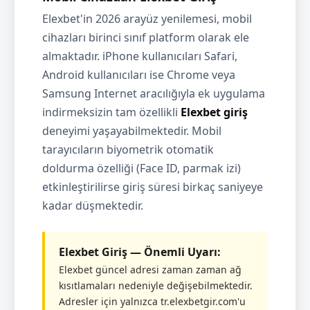
Elexbet'in 2026 arayüz yenilemesi, mobil
cihazları birinci sınıf platform olarak ele
almaktadır. iPhone kullanıcıları Safari,
Android kullanıcıları ise Chrome veya
Samsung Internet aracılığıyla ek uygulama
indirmeksizin tam özellikli
Elexbet giriş
deneyimi yaşayabilmektedir. Mobil
tarayıcıların biyometrik otomatik
doldurma özelliği (Face ID, parmak izi)
etkinleştirilirse giriş süresi birkaç saniyeye
kadar düşmektedir.
Elexbet Giriş — Önemli Uyarı:
Elexbet güncel adresi zaman zaman ağ
kısıtlamaları nedeniyle değişebilmektedir.
Adresler için yalnızca tr.elexbetgir.com'u