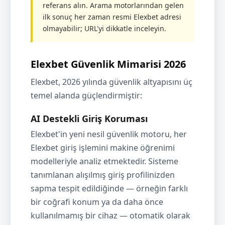
referans alın. Arama motorlarından gelen
ilk sonuç her zaman resmi Elexbet adresi
olmayabilir; URL'yi dikkatle inceleyin.
Elexbet Güvenlik Mimarisi 2026
Elexbet, 2026 yılında güvenlik altyapısını üç
temel alanda güçlendirmiştir:
AI Destekli Giriş Koruması
Elexbet'in yeni nesil güvenlik motoru, her
Elexbet giriş işlemini makine öğrenimi
modelleriyle analiz etmektedir. Sisteme
tanımlanan alışılmış giriş profilinizden
sapma tespit edildiğinde — örneğin farklı
bir coğrafi konum ya da daha önce
kullanılmamış bir cihaz — otomatik olarak