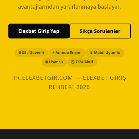
avantajlarından yararlanmaya başlayın.
Elexbet Giriş Yap
Sıkça Sorulanlar
🔒 SSL Güvenli
⚡ Anında Erişim
📱 Mobil Uyumlu
🌐 Lisanslı
🕐 7/24 Aktif
TR.ELEXBETGIR.COM — ELEXBET GİRİŞ
REHBERİ 2026