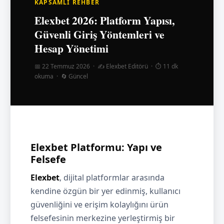
KAPSAMLI REHBER
Elexbet 2026: Platform Yapısı,
Güvenli Giriş Yöntemleri ve
Hesap Yönetimi
📅 22 Temmuz 2026 · ✍ Elexbet Editörü · ⏱ 11 dk
okuma · 🔄 Güncel
Elexbet Platformu: Yapı ve
Felsefe
Elexbet
, dijital platformlar arasında
kendine özgün bir yer edinmiş, kullanıcı
güvenliğini ve erişim kolaylığını ürün
felsefesinin merkezine yerleştirmiş bir