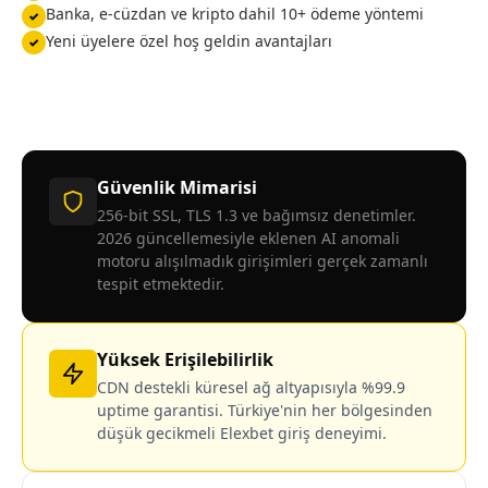
Banka, e-cüzdan ve kripto dahil 10+ ödeme yöntemi
✓
Yeni üyelere özel hoş geldin avantajları
✓
Güvenlik Mimarisi
256-bit SSL, TLS 1.3 ve bağımsız denetimler.
2026 güncellemesiyle eklenen AI anomali
motoru alışılmadık girişimleri gerçek zamanlı
tespit etmektedir.
Yüksek Erişilebilirlik
CDN destekli küresel ağ altyapısıyla %99.9
uptime garantisi. Türkiye'nin her bölgesinden
düşük gecikmeli Elexbet giriş deneyimi.