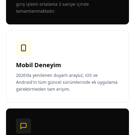
giriş işlemi ortalama 3 saniye içinde
tamamlanmaktadır.
Mobil Deneyim
2026'da yenilenen duyarlı arayüz; iOS ve
Android'in tüm güncel sürümlerinde ek uygulama
gerektirmeden tam erişim.