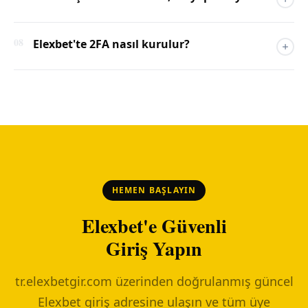
tüm özelliklere erişebilirsiniz.
adres üzerinden Kayıt Ol butonuna tıklayın, formu
doldurun ve e-posta veya SMS doğrulamasını
tamamlayın. Hesabınız hemen aktif olur ve hoş geldin
Elexbet giriş ekranındaki "Şifremi Unuttum"
08
Elexbet'te 2FA nasıl kurulur?
avantajlarına anında kavuşursunuz.
bağlantısına tıklayın. Üyelik e-posta adresinize
sıfırlama bağlantısı gönderilecektir. Bağlantı 15 dakika
geçerlidir. E-posta gelmezse spam klasörünüzü
Elexbet hesabınıza giriş yapın, sağ üstteki profil
kontrol edin; sorun devam ederse Elexbet canlı
menüsünden Güvenlik Ayarları'na gidin ve İki Faktörlü
desteğe başvurun.
Doğrulama seçeneğini aktif hale getirin. SMS veya
authenticator uygulama seçeneklerinden birini tercih
edin. SMS'e kıyasla authenticator uygulaması (Google,
Microsoft) SIM swap saldırılarına karşı çok daha
güvenlidir.
HEMEN BAŞLAYIN
Elexbet'e Güvenli
Giriş Yapın
tr.elexbetgir.com üzerinden doğrulanmış güncel
Elexbet giriş adresine ulaşın ve tüm üye