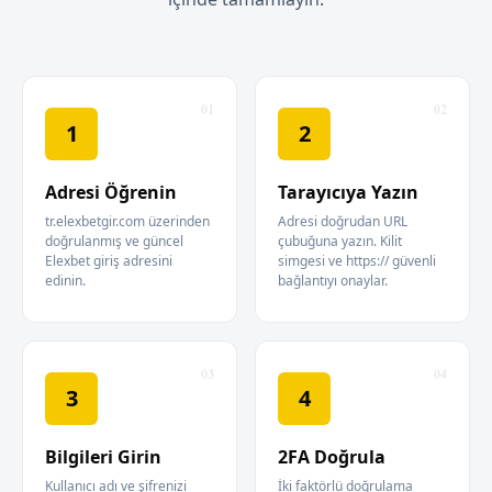
1
2
Adresi Öğrenin
Tarayıcıya Yazın
tr.elexbetgir.com üzerinden
Adresi doğrudan URL
doğrulanmış ve güncel
çubuğuna yazın. Kilit
Elexbet giriş adresini
simgesi ve https:// güvenli
edinin.
bağlantıyı onaylar.
3
4
Bilgileri Girin
2FA Doğrula
Kullanıcı adı ve şifrenizi
İki faktörlü doğrulama