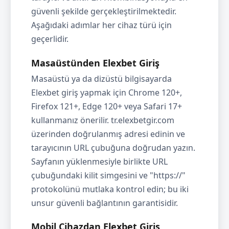
güvenli şekilde gerçekleştirilmektedir.
Aşağıdaki adımlar her cihaz türü için
geçerlidir.
Masaüstünden Elexbet Giriş
Masaüstü ya da dizüstü bilgisayarda
Elexbet giriş yapmak için Chrome 120+,
Firefox 121+, Edge 120+ veya Safari 17+
kullanmanız önerilir. tr.elexbetgir.com
üzerinden doğrulanmış adresi edinin ve
tarayıcının URL çubuğuna doğrudan yazın.
Sayfanın yüklenmesiyle birlikte URL
çubuğundaki kilit simgesini ve "https://"
protokolünü mutlaka kontrol edin; bu iki
unsur güvenli bağlantının garantisidir.
Mobil Cihazdan Elexbet Giriş