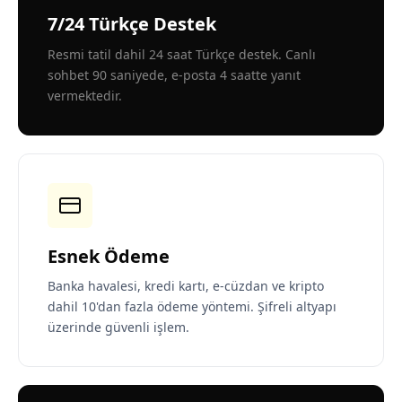
7/24 Türkçe Destek
Resmi tatil dahil 24 saat Türkçe destek. Canlı
sohbet 90 saniyede, e-posta 4 saatte yanıt
vermektedir.
Esnek Ödeme
Banka havalesi, kredi kartı, e-cüzdan ve kripto
dahil 10'dan fazla ödeme yöntemi. Şifreli altyapı
üzerinde güvenli işlem.