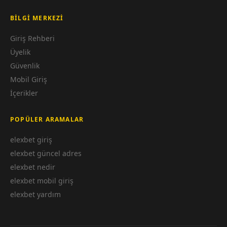
BILGI MERKEZI
Giriş Rehberi
Üyelik
Güvenlik
Mobil Giriş
İçerikler
POPÜLER ARAMALAR
elexbet giriş
elexbet güncel adres
elexbet nedir
elexbet mobil giriş
elexbet yardım