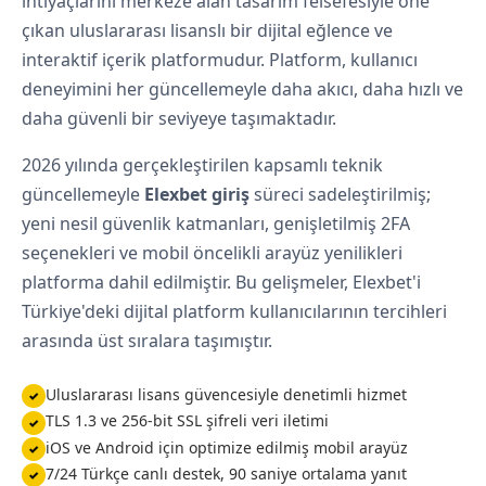
ihtiyaçlarını merkeze alan tasarım felsefesiyle öne
çıkan uluslararası lisanslı bir dijital eğlence ve
interaktif içerik platformudur. Platform, kullanıcı
deneyimini her güncellemeyle daha akıcı, daha hızlı ve
daha güvenli bir seviyeye taşımaktadır.
2026 yılında gerçekleştirilen kapsamlı teknik
güncellemeyle
Elexbet giriş
süreci sadeleştirilmiş;
yeni nesil güvenlik katmanları, genişletilmiş 2FA
seçenekleri ve mobil öncelikli arayüz yenilikleri
platforma dahil edilmiştir. Bu gelişmeler, Elexbet'i
Türkiye'deki dijital platform kullanıcılarının tercihleri
arasında üst sıralara taşımıştır.
Uluslararası lisans güvencesiyle denetimli hizmet
✓
TLS 1.3 ve 256-bit SSL şifreli veri iletimi
✓
iOS ve Android için optimize edilmiş mobil arayüz
✓
7/24 Türkçe canlı destek, 90 saniye ortalama yanıt
✓