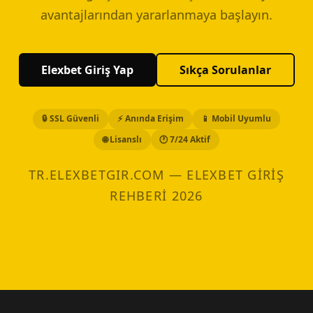
avantajlarından yararlanmaya başlayın.
Elexbet Giriş Yap
Sıkça Sorulanlar
🔒 SSL Güvenli
⚡ Anında Erişim
📱 Mobil Uyumlu
🌐 Lisanslı
🕐 7/24 Aktif
TR.ELEXBETGIR.COM — ELEXBET GİRİŞ
REHBERİ 2026