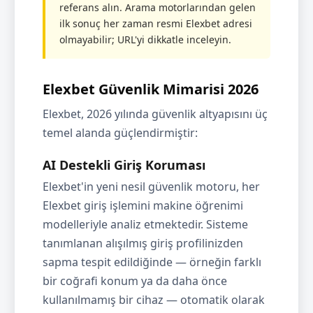
referans alın. Arama motorlarından gelen
ilk sonuç her zaman resmi Elexbet adresi
olmayabilir; URL'yi dikkatle inceleyin.
Elexbet Güvenlik Mimarisi 2026
Elexbet, 2026 yılında güvenlik altyapısını üç
temel alanda güçlendirmiştir:
AI Destekli Giriş Koruması
Elexbet'in yeni nesil güvenlik motoru, her
Elexbet giriş işlemini makine öğrenimi
modelleriyle analiz etmektedir. Sisteme
tanımlanan alışılmış giriş profilinizden
sapma tespit edildiğinde — örneğin farklı
bir coğrafi konum ya da daha önce
kullanılmamış bir cihaz — otomatik olarak