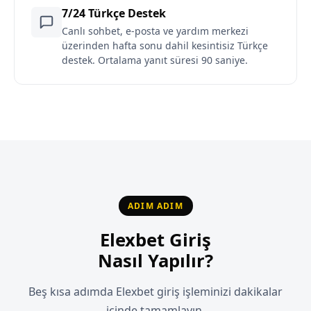
7/24 Türkçe Destek
Canlı sohbet, e-posta ve yardım merkezi
üzerinden hafta sonu dahil kesintisiz Türkçe
destek. Ortalama yanıt süresi 90 saniye.
ADIM ADIM
Elexbet Giriş
Nasıl Yapılır?
Beş kısa adımda Elexbet giriş işleminizi dakikalar
içinde tamamlayın.