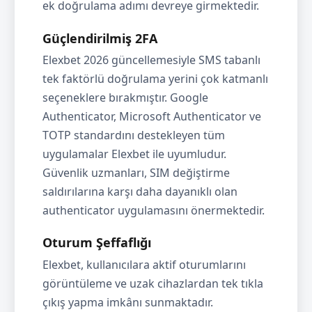
ek doğrulama adımı devreye girmektedir.
Güçlendirilmiş 2FA
Elexbet 2026 güncellemesiyle SMS tabanlı
tek faktörlü doğrulama yerini çok katmanlı
seçeneklere bırakmıştır. Google
Authenticator, Microsoft Authenticator ve
TOTP standardını destekleyen tüm
uygulamalar Elexbet ile uyumludur.
Güvenlik uzmanları, SIM değiştirme
saldırılarına karşı daha dayanıklı olan
authenticator uygulamasını önermektedir.
Oturum Şeffaflığı
Elexbet, kullanıcılara aktif oturumlarını
görüntüleme ve uzak cihazlardan tek tıkla
çıkış yapma imkânı sunmaktadır.