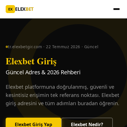
ELEX
BET
EX
tr.elexbetgir.com · 22 Temmuz 2026 · Güncel
Elexbet Giriş
Güncel Adres & 2026 Rehberi
Elexbet platformuna doğrulanmış, güvenli ve
kesintisiz erişimin tek referans noktası. Elexbet
giriş adresini ve tüm adımları buradan öğrenin.
Elexbet Giriş Yap
Elexbet Nedir?