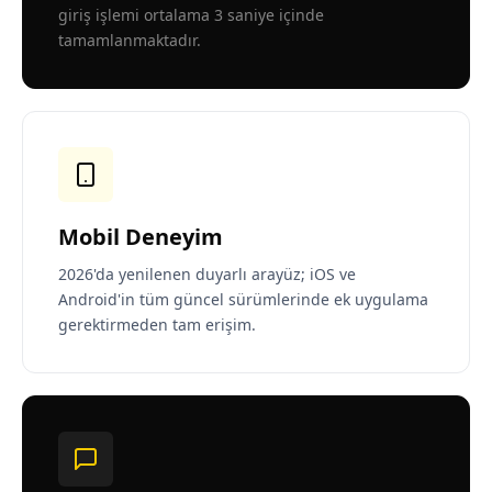
giriş işlemi ortalama 3 saniye içinde
tamamlanmaktadır.
Mobil Deneyim
2026'da yenilenen duyarlı arayüz; iOS ve
Android'in tüm güncel sürümlerinde ek uygulama
gerektirmeden tam erişim.