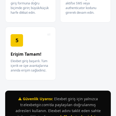
giriş formuna doğru
aktifse SMS veya
biçimde girin; büyük/küçük
authenticator kodunu
harfe dikkat edin.
girerek devam edin.
5
Erişim Tamam!
Elexbet giriş başarılı. Tüm
içerik ve üye avantajlarına
anında erişim sağladınız.
⚠ Güvenlik Uyarısı:
Elexbet giriş için yalnızca
tr.elexbetgir.com'da paylaşılan doğrulanmış
adresleri kullanın. Elexbet adını taklit eden sahte