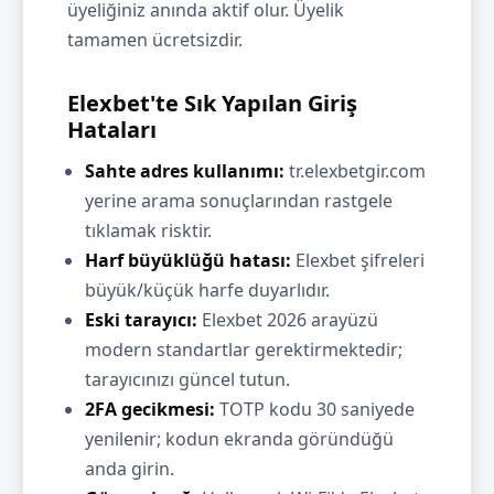
üyeliğiniz anında aktif olur. Üyelik
tamamen ücretsizdir.
Elexbet'te Sık Yapılan Giriş
Hataları
Sahte adres kullanımı:
tr.elexbetgir.com
yerine arama sonuçlarından rastgele
tıklamak risktir.
Harf büyüklüğü hatası:
Elexbet şifreleri
büyük/küçük harfe duyarlıdır.
Eski tarayıcı:
Elexbet 2026 arayüzü
modern standartlar gerektirmektedir;
tarayıcınızı güncel tutun.
2FA gecikmesi:
TOTP kodu 30 saniyede
yenilenir; kodun ekranda göründüğü
anda girin.