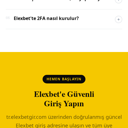
tüm özelliklere erişebilirsiniz.
adres üzerinden Kayıt Ol butonuna tıklayın, formu
doldurun ve e-posta veya SMS doğrulamasını
tamamlayın. Hesabınız hemen aktif olur ve hoş geldin
Elexbet giriş ekranındaki "Şifremi Unuttum"
08
Elexbet'te 2FA nasıl kurulur?
avantajlarına anında kavuşursunuz.
bağlantısına tıklayın. Üyelik e-posta adresinize
sıfırlama bağlantısı gönderilecektir. Bağlantı 15 dakika
geçerlidir. E-posta gelmezse spam klasörünüzü
Elexbet hesabınıza giriş yapın, sağ üstteki profil
kontrol edin; sorun devam ederse Elexbet canlı
menüsünden Güvenlik Ayarları'na gidin ve İki Faktörlü
desteğe başvurun.
Doğrulama seçeneğini aktif hale getirin. SMS veya
authenticator uygulama seçeneklerinden birini tercih
edin. SMS'e kıyasla authenticator uygulaması (Google,
Microsoft) SIM swap saldırılarına karşı çok daha
güvenlidir.
HEMEN BAŞLAYIN
Elexbet'e Güvenli
Giriş Yapın
tr.elexbetgir.com üzerinden doğrulanmış güncel
Elexbet giriş adresine ulaşın ve tüm üye