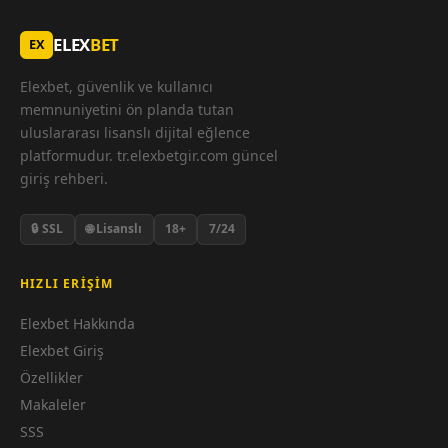
ELEX
BET
EX
Elexbet, güvenlik ve kullanıcı
memnuniyetini ön planda tutan
uluslararası lisanslı dijital eğlence
platformudur. tr.elexbetgir.com güncel
giriş rehberi.
🔒 SSL
🌐 Lisanslı
18+
7/24
HIZLI ERIŞIM
Elexbet Hakkında
Elexbet Giriş
Özellikler
Makaleler
SSS