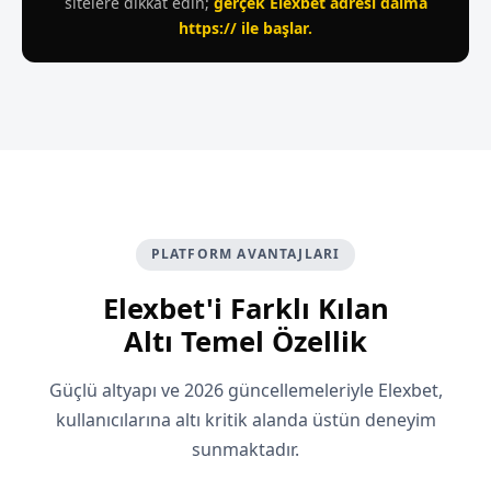
sitelere dikkat edin;
gerçek Elexbet adresi daima
https:// ile başlar.
PLATFORM AVANTAJLARI
Elexbet'i Farklı Kılan
Altı Temel Özellik
Güçlü altyapı ve 2026 güncellemeleriyle Elexbet,
kullanıcılarına altı kritik alanda üstün deneyim
sunmaktadır.