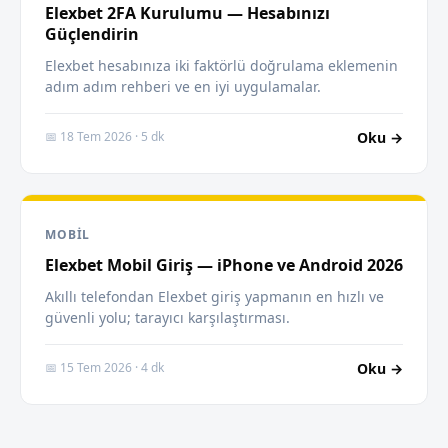
Elexbet 2FA Kurulumu — Hesabınızı
Güçlendirin
Elexbet hesabınıza iki faktörlü doğrulama eklemenin
adım adım rehberi ve en iyi uygulamalar.
Oku →
📅 18 Tem 2026 · 5 dk
MOBIL
Elexbet Mobil Giriş — iPhone ve Android 2026
Akıllı telefondan Elexbet giriş yapmanın en hızlı ve
güvenli yolu; tarayıcı karşılaştırması.
Oku →
📅 15 Tem 2026 · 4 dk