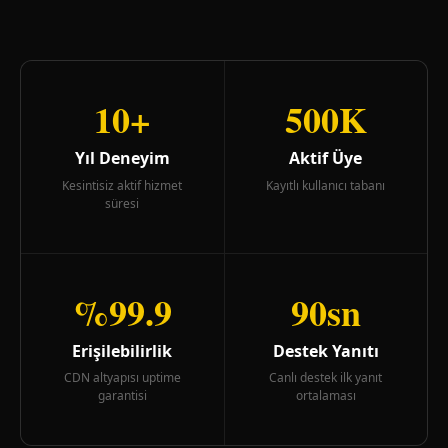
10+
500K
Yıl Deneyim
Aktif Üye
Kesintisiz aktif hizmet
Kayıtlı kullanıcı tabanı
süresi
%99.9
90sn
Erişilebilirlik
Destek Yanıtı
CDN altyapısı uptime
Canlı destek ilk yanıt
garantisi
ortalaması