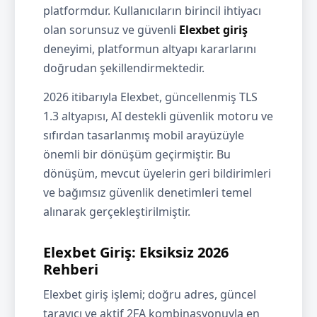
platformdur. Kullanıcıların birincil ihtiyacı
olan sorunsuz ve güvenli
Elexbet giriş
deneyimi, platformun altyapı kararlarını
doğrudan şekillendirmektedir.
2026 itibarıyla Elexbet, güncellenmiş TLS
1.3 altyapısı, AI destekli güvenlik motoru ve
sıfırdan tasarlanmış mobil arayüzüyle
önemli bir dönüşüm geçirmiştir. Bu
dönüşüm, mevcut üyelerin geri bildirimleri
ve bağımsız güvenlik denetimleri temel
alınarak gerçekleştirilmiştir.
Elexbet Giriş: Eksiksiz 2026
Rehberi
Elexbet giriş işlemi; doğru adres, güncel
tarayıcı ve aktif 2FA kombinasyonuyla en