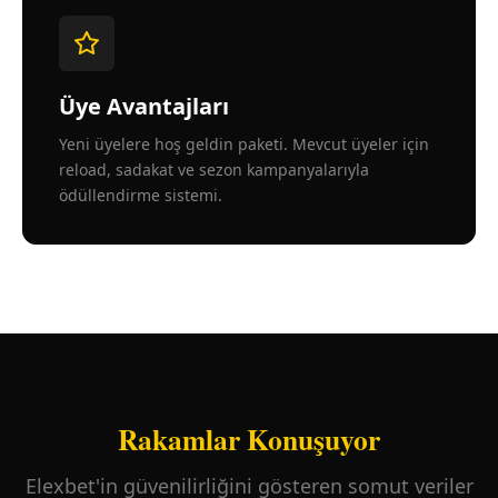
Üye Avantajları
Yeni üyelere hoş geldin paketi. Mevcut üyeler için
reload, sadakat ve sezon kampanyalarıyla
ödüllendirme sistemi.
Rakamlar Konuşuyor
Elexbet'in güvenilirliğini gösteren somut veriler