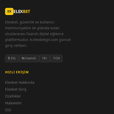
ELEX
BET
EX
Elexbet, güvenlik ve kullanıcı
memnuniyetini ön planda tutan
uluslararası lisanslı dijital eğlence
platformudur. tr.elexbetgir.com güncel
giriş rehberi.
🔒 SSL
🌐 Lisanslı
18+
7/24
HIZLI ERIŞIM
Elexbet Hakkında
Elexbet Giriş
Özellikler
Makaleler
SSS