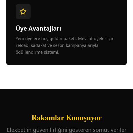
Üye Avantajları
Yeni üyelere hoş geldin paketi. Mevcut üyeler için
reload, sadakat ve sezon kampanyalarıyla
ödüllendirme sistemi.
Rakamlar Konuşuyor
Elexbet'in güvenilirliğini gösteren somut veriler