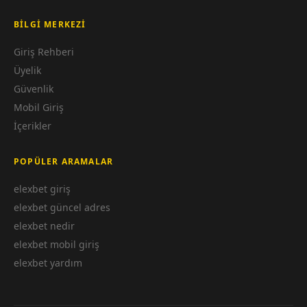
BILGI MERKEZI
Giriş Rehberi
Üyelik
Güvenlik
Mobil Giriş
İçerikler
POPÜLER ARAMALAR
elexbet giriş
elexbet güncel adres
elexbet nedir
elexbet mobil giriş
elexbet yardım