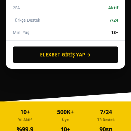
2FA
Aktif
Türkçe Destek
7/24
Min. Yaş
18+
ELEXBET GİRİŞ YAP →
10+
500K+
7/24
Yıl Aktif
Üye
TR Destek
%99.9
10+
90sn