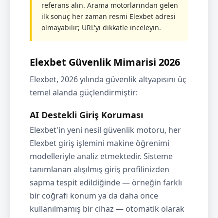
referans alın. Arama motorlarından gelen
ilk sonuç her zaman resmi Elexbet adresi
olmayabilir; URL'yi dikkatle inceleyin.
Elexbet Güvenlik Mimarisi 2026
Elexbet, 2026 yılında güvenlik altyapısını üç
temel alanda güçlendirmiştir:
AI Destekli Giriş Koruması
Elexbet'in yeni nesil güvenlik motoru, her
Elexbet giriş işlemini makine öğrenimi
modelleriyle analiz etmektedir. Sisteme
tanımlanan alışılmış giriş profilinizden
sapma tespit edildiğinde — örneğin farklı
bir coğrafi konum ya da daha önce
kullanılmamış bir cihaz — otomatik olarak