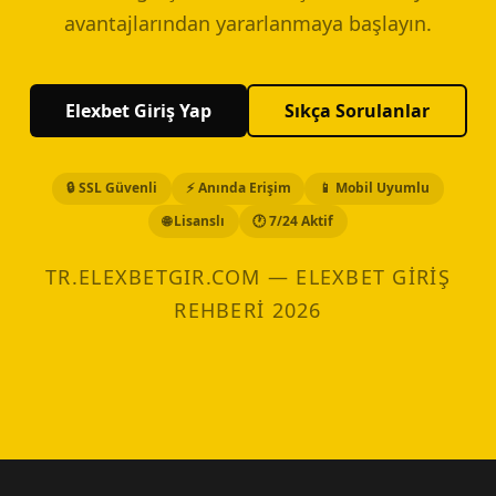
avantajlarından yararlanmaya başlayın.
Elexbet Giriş Yap
Sıkça Sorulanlar
🔒 SSL Güvenli
⚡ Anında Erişim
📱 Mobil Uyumlu
🌐 Lisanslı
🕐 7/24 Aktif
TR.ELEXBETGIR.COM — ELEXBET GİRİŞ
REHBERİ 2026