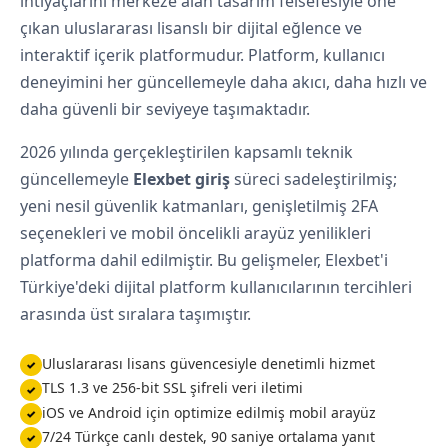
ihtiyaçlarını merkeze alan tasarım felsefesiyle öne
çıkan uluslararası lisanslı bir dijital eğlence ve
interaktif içerik platformudur. Platform, kullanıcı
deneyimini her güncellemeyle daha akıcı, daha hızlı ve
daha güvenli bir seviyeye taşımaktadır.
2026 yılında gerçekleştirilen kapsamlı teknik
güncellemeyle
Elexbet giriş
süreci sadeleştirilmiş;
yeni nesil güvenlik katmanları, genişletilmiş 2FA
seçenekleri ve mobil öncelikli arayüz yenilikleri
platforma dahil edilmiştir. Bu gelişmeler, Elexbet'i
Türkiye'deki dijital platform kullanıcılarının tercihleri
arasında üst sıralara taşımıştır.
Uluslararası lisans güvencesiyle denetimli hizmet
✓
TLS 1.3 ve 256-bit SSL şifreli veri iletimi
✓
iOS ve Android için optimize edilmiş mobil arayüz
✓
7/24 Türkçe canlı destek, 90 saniye ortalama yanıt
✓