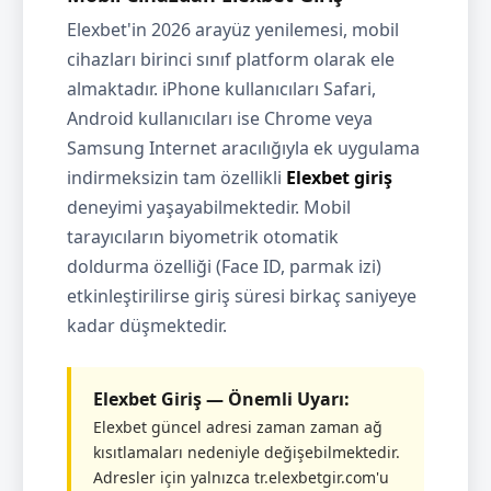
Elexbet'in 2026 arayüz yenilemesi, mobil
cihazları birinci sınıf platform olarak ele
almaktadır. iPhone kullanıcıları Safari,
Android kullanıcıları ise Chrome veya
Samsung Internet aracılığıyla ek uygulama
indirmeksizin tam özellikli
Elexbet giriş
deneyimi yaşayabilmektedir. Mobil
tarayıcıların biyometrik otomatik
doldurma özelliği (Face ID, parmak izi)
etkinleştirilirse giriş süresi birkaç saniyeye
kadar düşmektedir.
Elexbet Giriş — Önemli Uyarı:
Elexbet güncel adresi zaman zaman ağ
kısıtlamaları nedeniyle değişebilmektedir.
Adresler için yalnızca tr.elexbetgir.com'u