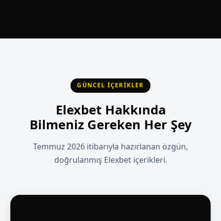
GÜNCEL İÇERIKLER
Elexbet Hakkında
Bilmeniz Gereken Her Şey
Temmuz 2026 itibarıyla hazırlanan özgün,
doğrulanmış Elexbet içerikleri.