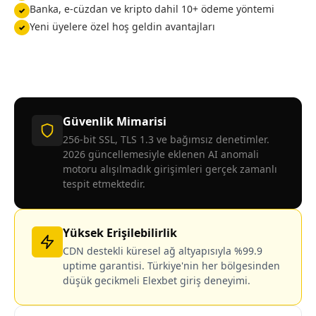
Banka, e-cüzdan ve kripto dahil 10+ ödeme yöntemi
✓
Yeni üyelere özel hoş geldin avantajları
✓
Güvenlik Mimarisi
256-bit SSL, TLS 1.3 ve bağımsız denetimler.
2026 güncellemesiyle eklenen AI anomali
motoru alışılmadık girişimleri gerçek zamanlı
tespit etmektedir.
Yüksek Erişilebilirlik
CDN destekli küresel ağ altyapısıyla %99.9
uptime garantisi. Türkiye'nin her bölgesinden
düşük gecikmeli Elexbet giriş deneyimi.