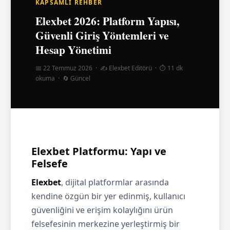
KAPSAMLI REHBER
Elexbet 2026: Platform Yapısı,
Güvenli Giriş Yöntemleri ve
Hesap Yönetimi
📅 22 Temmuz 2026 · ✍ Elexbet Editörü · ⏱ 11 dk
okuma · 🔄 Güncel
Elexbet Platformu: Yapı ve
Felsefe
Elexbet
, dijital platformlar arasında
kendine özgün bir yer edinmiş, kullanıcı
güvenliğini ve erişim kolaylığını ürün
felsefesinin merkezine yerleştirmiş bir