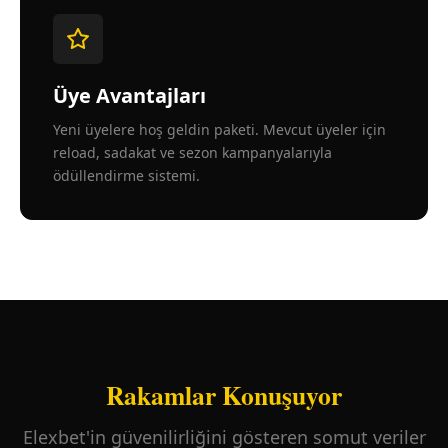
Üye Avantajları
Yeni üyelere hoş geldin paketi. Mevcut üyeler için
reload, sadakat ve sezon kampanyalarıyla
ödüllendirme sistemi.
Rakamlar Konuşuyor
Elexbet'in güvenilirliğini gösteren somut veriler