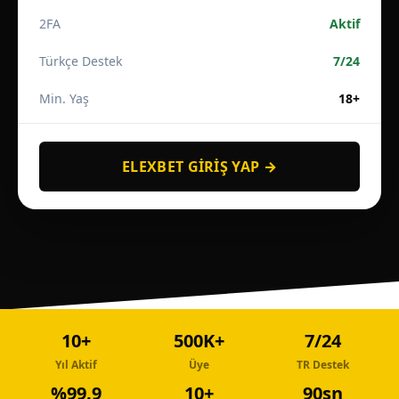
2FA
Aktif
Türkçe Destek
7/24
Min. Yaş
18+
ELEXBET GİRİŞ YAP →
10+
500K+
7/24
Yıl Aktif
Üye
TR Destek
%99.9
10+
90sn