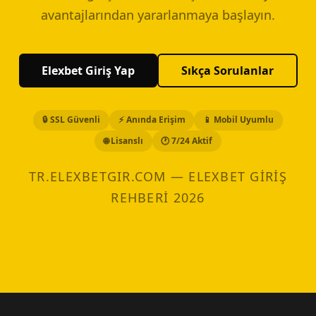
avantajlarından yararlanmaya başlayın.
Elexbet Giriş Yap
Sıkça Sorulanlar
🔒 SSL Güvenli
⚡ Anında Erişim
📱 Mobil Uyumlu
🌐 Lisanslı
🕐 7/24 Aktif
TR.ELEXBETGIR.COM — ELEXBET GİRİŞ
REHBERİ 2026