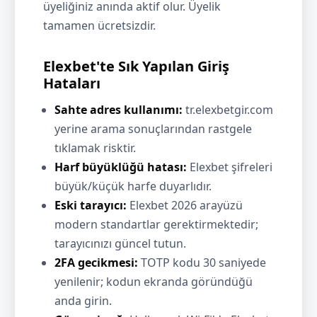
üyeliğiniz anında aktif olur. Üyelik
tamamen ücretsizdir.
Elexbet'te Sık Yapılan Giriş
Hataları
Sahte adres kullanımı:
tr.elexbetgir.com
yerine arama sonuçlarından rastgele
tıklamak risktir.
Harf büyüklüğü hatası:
Elexbet şifreleri
büyük/küçük harfe duyarlıdır.
Eski tarayıcı:
Elexbet 2026 arayüzü
modern standartlar gerektirmektedir;
tarayıcınızı güncel tutun.
2FA gecikmesi:
TOTP kodu 30 saniyede
yenilenir; kodun ekranda göründüğü
anda girin.