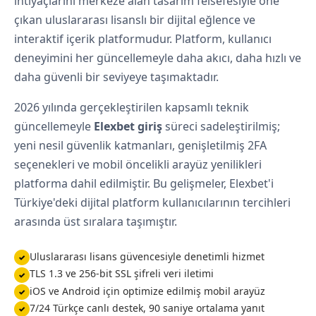
ihtiyaçlarını merkeze alan tasarım felsefesiyle öne
çıkan uluslararası lisanslı bir dijital eğlence ve
interaktif içerik platformudur. Platform, kullanıcı
deneyimini her güncellemeyle daha akıcı, daha hızlı ve
daha güvenli bir seviyeye taşımaktadır.
2026 yılında gerçekleştirilen kapsamlı teknik
güncellemeyle
Elexbet giriş
süreci sadeleştirilmiş;
yeni nesil güvenlik katmanları, genişletilmiş 2FA
seçenekleri ve mobil öncelikli arayüz yenilikleri
platforma dahil edilmiştir. Bu gelişmeler, Elexbet'i
Türkiye'deki dijital platform kullanıcılarının tercihleri
arasında üst sıralara taşımıştır.
Uluslararası lisans güvencesiyle denetimli hizmet
✓
TLS 1.3 ve 256-bit SSL şifreli veri iletimi
✓
iOS ve Android için optimize edilmiş mobil arayüz
✓
7/24 Türkçe canlı destek, 90 saniye ortalama yanıt
✓