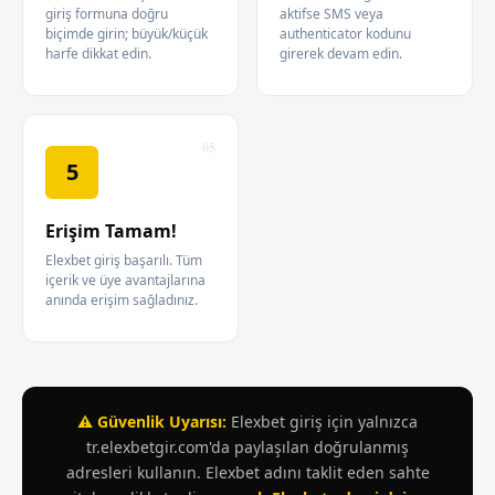
giriş formuna doğru
aktifse SMS veya
biçimde girin; büyük/küçük
authenticator kodunu
harfe dikkat edin.
girerek devam edin.
5
Erişim Tamam!
Elexbet giriş başarılı. Tüm
içerik ve üye avantajlarına
anında erişim sağladınız.
⚠ Güvenlik Uyarısı:
Elexbet giriş için yalnızca
tr.elexbetgir.com'da paylaşılan doğrulanmış
adresleri kullanın. Elexbet adını taklit eden sahte