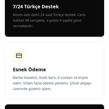
7/24 Türkçe Destek
Resmi tatil dahil 24 saat Türkçe destek. Canlı
sohbet 90 saniyede, e-posta 4 saatte yanıt
vermektedir.
Esnek Ödeme
Banka havalesi, kredi kartı, e-cüzdan ve kripto
dahil 10'dan fazla ödeme yöntemi. Şifreli altyapı
üzerinde güvenli işlem.