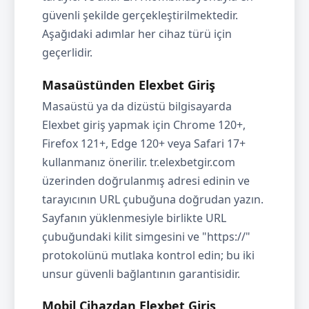
güvenli şekilde gerçekleştirilmektedir.
Aşağıdaki adımlar her cihaz türü için
geçerlidir.
Masaüstünden Elexbet Giriş
Masaüstü ya da dizüstü bilgisayarda
Elexbet giriş yapmak için Chrome 120+,
Firefox 121+, Edge 120+ veya Safari 17+
kullanmanız önerilir. tr.elexbetgir.com
üzerinden doğrulanmış adresi edinin ve
tarayıcının URL çubuğuna doğrudan yazın.
Sayfanın yüklenmesiyle birlikte URL
çubuğundaki kilit simgesini ve "https://"
protokolünü mutlaka kontrol edin; bu iki
unsur güvenli bağlantının garantisidir.
Mobil Cihazdan Elexbet Giriş