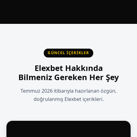
GÜNCEL İÇERIKLER
Elexbet Hakkında
Bilmeniz Gereken Her Şey
Temmuz 2026 itibarıyla hazırlanan özgün,
doğrulanmış Elexbet içerikleri.