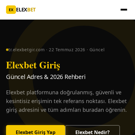
ELEX
BET
EX
tr.elexbetgir.com · 22 Temmuz 2026 · Güncel
Elexbet Giriş
Güncel Adres & 2026 Rehberi
Elexbet platformuna doğrulanmış, güvenli ve
kesintisiz erişimin tek referans noktası. Elexbet
giriş adresini ve tüm adımları buradan öğrenin.
Elexbet Giriş Yap
Elexbet Nedir?