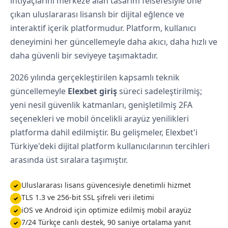
ihtiyaçlarını merkeze alan tasarım felsefesiyle öne
çıkan uluslararası lisanslı bir dijital eğlence ve
interaktif içerik platformudur. Platform, kullanıcı
deneyimini her güncellemeyle daha akıcı, daha hızlı ve
daha güvenli bir seviyeye taşımaktadır.
2026 yılında gerçekleştirilen kapsamlı teknik
güncellemeyle
Elexbet giriş
süreci sadeleştirilmiş;
yeni nesil güvenlik katmanları, genişletilmiş 2FA
seçenekleri ve mobil öncelikli arayüz yenilikleri
platforma dahil edilmiştir. Bu gelişmeler, Elexbet'i
Türkiye'deki dijital platform kullanıcılarının tercihleri
arasında üst sıralara taşımıştır.
Uluslararası lisans güvencesiyle denetimli hizmet
✓
TLS 1.3 ve 256-bit SSL şifreli veri iletimi
✓
iOS ve Android için optimize edilmiş mobil arayüz
✓
7/24 Türkçe canlı destek, 90 saniye ortalama yanıt
✓