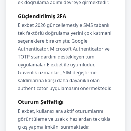
ek doğrulama adımı devreye girmektedir.
Güçlendirilmiş 2FA
Elexbet 2026 güncellemesiyle SMS tabanlı
tek faktörlü doğrulama yerini çok katmanlı
seçeneklere bırakmıştır. Google
Authenticator, Microsoft Authenticator ve
TOTP standardını destekleyen tüm
uygulamalar Elexbet ile uyumludur.
Güvenlik uzmanları, SIM değiştirme
saldırılarına karşı daha dayanıklı olan
authenticator uygulamasını önermektedir.
Oturum Şeffaflığı
Elexbet, kullanıcılara aktif oturumlarını
görüntüleme ve uzak cihazlardan tek tıkla
çıkış yapma imkânı sunmaktadır.