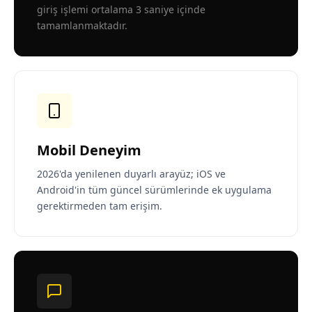
giriş işlemi ortalama 3 saniye içinde
tamamlanmaktadır.
Mobil Deneyim
2026'da yenilenen duyarlı arayüz; iOS ve
Android'in tüm güncel sürümlerinde ek uygulama
gerektirmeden tam erişim.