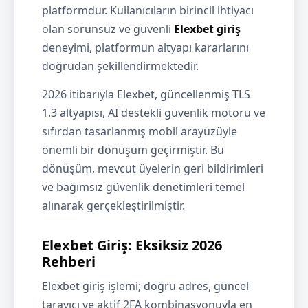
platformdur. Kullanıcıların birincil ihtiyacı
olan sorunsuz ve güvenli
Elexbet giriş
deneyimi, platformun altyapı kararlarını
doğrudan şekillendirmektedir.
2026 itibarıyla Elexbet, güncellenmiş TLS
1.3 altyapısı, AI destekli güvenlik motoru ve
sıfırdan tasarlanmış mobil arayüzüyle
önemli bir dönüşüm geçirmiştir. Bu
dönüşüm, mevcut üyelerin geri bildirimleri
ve bağımsız güvenlik denetimleri temel
alınarak gerçekleştirilmiştir.
Elexbet Giriş: Eksiksiz 2026
Rehberi
Elexbet giriş işlemi; doğru adres, güncel
tarayıcı ve aktif 2FA kombinasyonuyla en