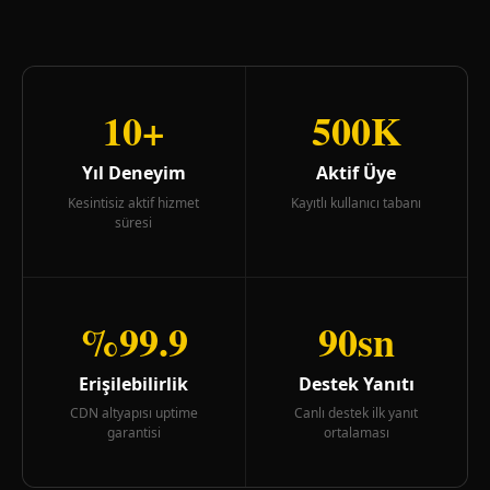
10+
500K
Yıl Deneyim
Aktif Üye
Kesintisiz aktif hizmet
Kayıtlı kullanıcı tabanı
süresi
%99.9
90sn
Erişilebilirlik
Destek Yanıtı
CDN altyapısı uptime
Canlı destek ilk yanıt
garantisi
ortalaması