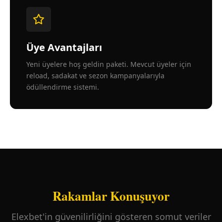
Üye Avantajları
Yeni üyelere hoş geldin paketi. Mevcut üyeler için
reload, sadakat ve sezon kampanyalarıyla
ödüllendirme sistemi.
Rakamlar Konuşuyor
Elexbet'in güvenilirliğini gösteren somut veriler