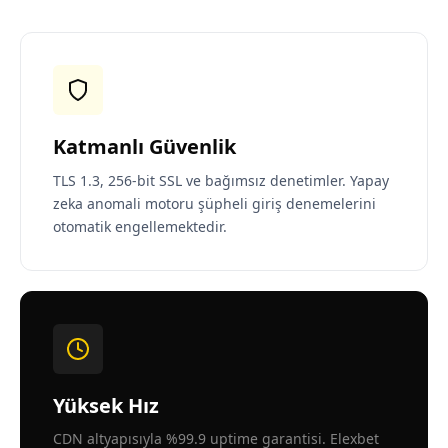
Katmanlı Güvenlik
TLS 1.3, 256-bit SSL ve bağımsız denetimler. Yapay
zeka anomali motoru şüpheli giriş denemelerini
otomatik engellemektedir.
Yüksek Hız
CDN altyapısıyla %99.9 uptime garantisi. Elexbet