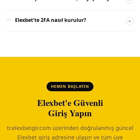
tüm özelliklere erişebilirsiniz.
adres üzerinden Kayıt Ol butonuna tıklayın, formu
doldurun ve e-posta veya SMS doğrulamasını
tamamlayın. Hesabınız hemen aktif olur ve hoş geldin
Elexbet giriş ekranındaki "Şifremi Unuttum"
08
Elexbet'te 2FA nasıl kurulur?
avantajlarına anında kavuşursunuz.
bağlantısına tıklayın. Üyelik e-posta adresinize
sıfırlama bağlantısı gönderilecektir. Bağlantı 15 dakika
geçerlidir. E-posta gelmezse spam klasörünüzü
Elexbet hesabınıza giriş yapın, sağ üstteki profil
kontrol edin; sorun devam ederse Elexbet canlı
menüsünden Güvenlik Ayarları'na gidin ve İki Faktörlü
desteğe başvurun.
Doğrulama seçeneğini aktif hale getirin. SMS veya
authenticator uygulama seçeneklerinden birini tercih
edin. SMS'e kıyasla authenticator uygulaması (Google,
Microsoft) SIM swap saldırılarına karşı çok daha
güvenlidir.
HEMEN BAŞLAYIN
Elexbet'e Güvenli
Giriş Yapın
tr.elexbetgir.com üzerinden doğrulanmış güncel
Elexbet giriş adresine ulaşın ve tüm üye