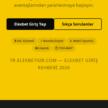
avantajlarından yararlanmaya başlayın.
Elexbet Giriş Yap
Sıkça Sorulanlar
🔒 SSL Güvenli
⚡ Anında Erişim
📱 Mobil Uyumlu
🌐 Lisanslı
🕐 7/24 Aktif
TR.ELEXBETGIR.COM — ELEXBET GİRİŞ
REHBERİ 2026