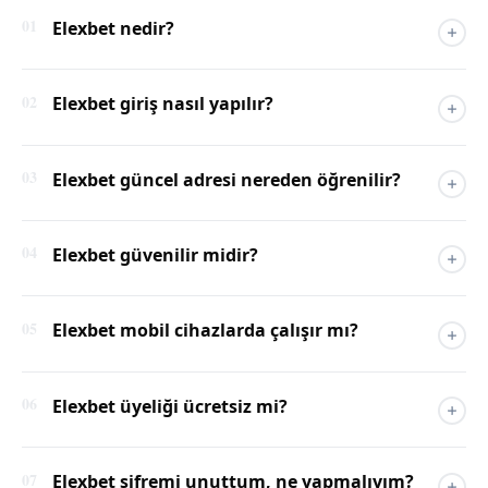
01
Elexbet nedir?
Elexbet, uluslararası lisans kapsamında faaliyet
02
Elexbet giriş nasıl yapılır?
gösteren, Türk kullanıcılara tam Türkçe arayüz ve 7/24
destek sunan dijital eğlence ve interaktif içerik
platformudur. Güvenlik odaklı altyapısı ve kesintisiz
tr.elexbetgir.com üzerinden doğrulanmış güncel
03
Elexbet güncel adresi nereden öğrenilir?
erişim altyapısıyla kullanıcı memnuniyetini öncelikli
Elexbet giriş adresini edinin. Adresi tarayıcınıza
hedef olarak benimseyen Elexbet, yıllar içinde güçlü
doğrudan yazın; URL'de kilit simgesi ve "https://"
bir üye tabanı oluşturmuştur.
olduğunu doğrulayın. Kullanıcı adı ve şifrenizi giriş
Elexbet güncel giriş adresi için tr.elexbetgir.com
04
Elexbet güvenilir midir?
formuna girin, Giriş butonuna tıklayın. 2FA aktifse
sayfasını düzenli olarak takip edin. Adres değişiklikleri
SMS ya da authenticator kodunuzu da girerek işlemi
anlık olarak güncellenmektedir. Arama motorlarından
tamamlayın.
ulaşılan sonuçlar her zaman resmi adres
Evet. Elexbet, uluslararası lisans çerçevesinde faaliyet
05
Elexbet mobil cihazlarda çalışır mı?
olmayabileceğinden, doğrulama için bu sayfayı
göstermekte olup bağımsız güvenlik denetimlerinden
kullanın ve adresi tarayıcınızda yer imi olarak
geçmektedir. 256-bit SSL şifreleme, TLS 1.3 protokolü
kaydedin.
ve yapay zeka destekli anomali tespiti, platformun
Evet. Elexbet'in 2026'da yenilenen duyarlı (responsive)
06
Elexbet üyeliği ücretsiz mi?
güvenlik standartlarını yüksek tutmaktadır.
arayüzü iOS ve Android'in tüm güncel sürümlerinde
sorunsuz çalışmaktadır. Ek uygulama indirmeye gerek
kalmadan mobil tarayıcıdan Elexbet giriş yapabilir,
Evet, Elexbet üyeliği tamamen ücretsizdir. Güncel
07
Elexbet şifremi unuttum, ne yapmalıyım?