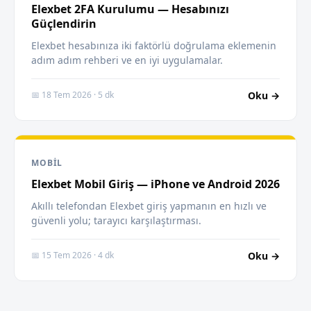
Elexbet 2FA Kurulumu — Hesabınızı
Güçlendirin
Elexbet hesabınıza iki faktörlü doğrulama eklemenin
adım adım rehberi ve en iyi uygulamalar.
Oku →
📅 18 Tem 2026 · 5 dk
MOBIL
Elexbet Mobil Giriş — iPhone ve Android 2026
Akıllı telefondan Elexbet giriş yapmanın en hızlı ve
güvenli yolu; tarayıcı karşılaştırması.
Oku →
📅 15 Tem 2026 · 4 dk