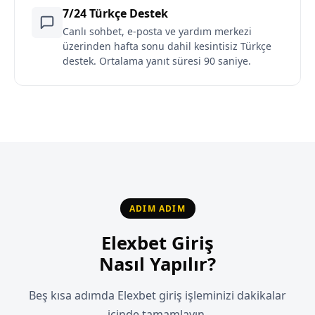
7/24 Türkçe Destek
Canlı sohbet, e-posta ve yardım merkezi
üzerinden hafta sonu dahil kesintisiz Türkçe
destek. Ortalama yanıt süresi 90 saniye.
ADIM ADIM
Elexbet Giriş
Nasıl Yapılır?
Beş kısa adımda Elexbet giriş işleminizi dakikalar
içinde tamamlayın.