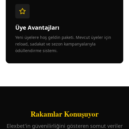
Üye Avantajları
Yeni üyelere hoş geldin paketi. Mevcut üyeler için
reload, sadakat ve sezon kampanyalarıyla
ödüllendirme sistemi.
Rakamlar Konuşuyor
Elexbet'in güvenilirliğini gösteren somut veriler