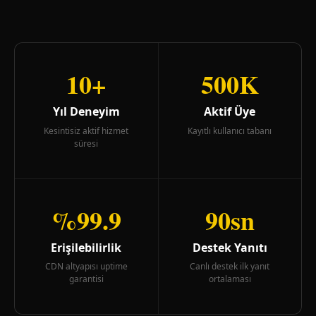
10+
500K
Yıl Deneyim
Aktif Üye
Kesintisiz aktif hizmet
Kayıtlı kullanıcı tabanı
süresi
%99.9
90sn
Erişilebilirlik
Destek Yanıtı
CDN altyapısı uptime
Canlı destek ilk yanıt
garantisi
ortalaması