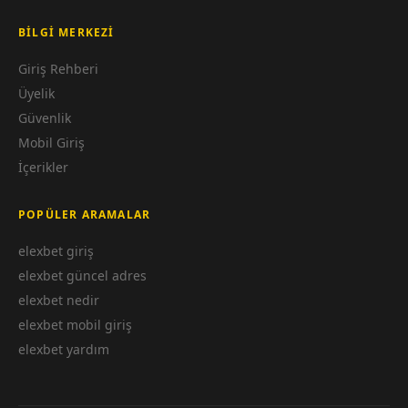
BILGI MERKEZI
Giriş Rehberi
Üyelik
Güvenlik
Mobil Giriş
İçerikler
POPÜLER ARAMALAR
elexbet giriş
elexbet güncel adres
elexbet nedir
elexbet mobil giriş
elexbet yardım