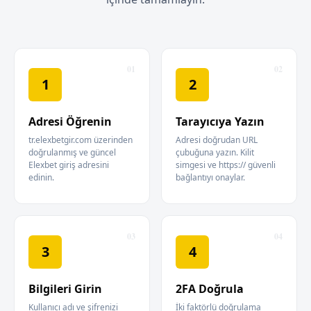
1
2
Adresi Öğrenin
Tarayıcıya Yazın
tr.elexbetgir.com üzerinden
Adresi doğrudan URL
doğrulanmış ve güncel
çubuğuna yazın. Kilit
Elexbet giriş adresini
simgesi ve https:// güvenli
edinin.
bağlantıyı onaylar.
3
4
Bilgileri Girin
2FA Doğrula
Kullanıcı adı ve şifrenizi
İki faktörlü doğrulama