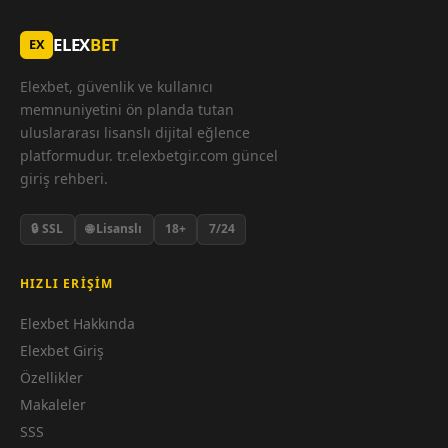
ELEX
BET
EX
Elexbet, güvenlik ve kullanıcı
memnuniyetini ön planda tutan
uluslararası lisanslı dijital eğlence
platformudur. tr.elexbetgir.com güncel
giriş rehberi.
🔒 SSL
🌐 Lisanslı
18+
7/24
HIZLI ERIŞIM
Elexbet Hakkında
Elexbet Giriş
Özellikler
Makaleler
SSS