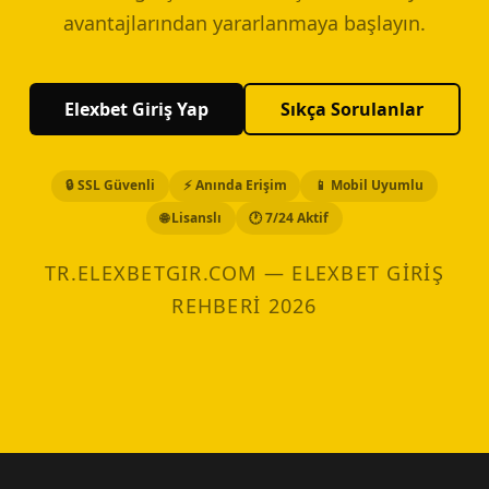
avantajlarından yararlanmaya başlayın.
Elexbet Giriş Yap
Sıkça Sorulanlar
🔒 SSL Güvenli
⚡ Anında Erişim
📱 Mobil Uyumlu
🌐 Lisanslı
🕐 7/24 Aktif
TR.ELEXBETGIR.COM — ELEXBET GİRİŞ
REHBERİ 2026