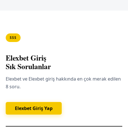
SSS
Elexbet Giriş
Sık Sorulanlar
Elexbet ve Elexbet giriş hakkında en çok merak edilen
8 soru.
Elexbet Giriş Yap