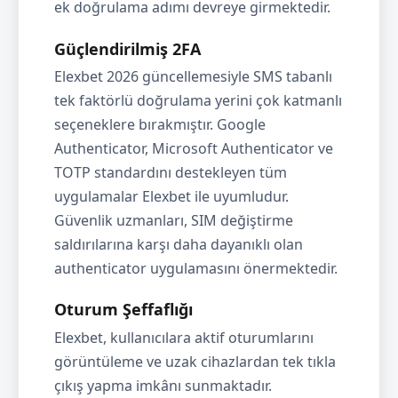
ek doğrulama adımı devreye girmektedir.
Güçlendirilmiş 2FA
Elexbet 2026 güncellemesiyle SMS tabanlı
tek faktörlü doğrulama yerini çok katmanlı
seçeneklere bırakmıştır. Google
Authenticator, Microsoft Authenticator ve
TOTP standardını destekleyen tüm
uygulamalar Elexbet ile uyumludur.
Güvenlik uzmanları, SIM değiştirme
saldırılarına karşı daha dayanıklı olan
authenticator uygulamasını önermektedir.
Oturum Şeffaflığı
Elexbet, kullanıcılara aktif oturumlarını
görüntüleme ve uzak cihazlardan tek tıkla
çıkış yapma imkânı sunmaktadır.