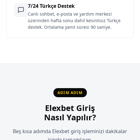
7/24 Türkçe Destek
Canlı sohbet, e-posta ve yardım merkezi
üzerinden hafta sonu dahil kesintisiz Türkçe
destek. Ortalama yanıt süresi 90 saniye.
ADIM ADIM
Elexbet Giriş
Nasıl Yapılır?
Beş kısa adımda Elexbet giriş işleminizi dakikalar
içinde tamamlayın.