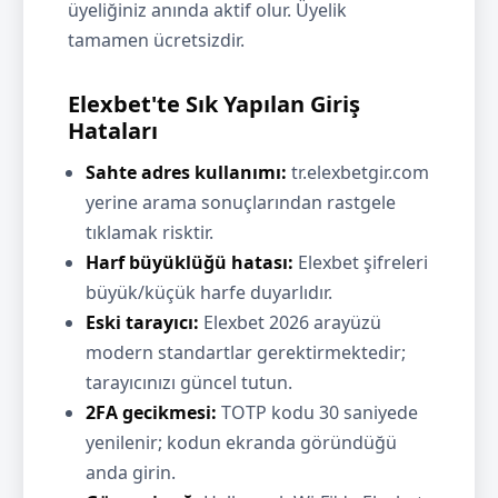
üyeliğiniz anında aktif olur. Üyelik
tamamen ücretsizdir.
Elexbet'te Sık Yapılan Giriş
Hataları
Sahte adres kullanımı:
tr.elexbetgir.com
yerine arama sonuçlarından rastgele
tıklamak risktir.
Harf büyüklüğü hatası:
Elexbet şifreleri
büyük/küçük harfe duyarlıdır.
Eski tarayıcı:
Elexbet 2026 arayüzü
modern standartlar gerektirmektedir;
tarayıcınızı güncel tutun.
2FA gecikmesi:
TOTP kodu 30 saniyede
yenilenir; kodun ekranda göründüğü
anda girin.