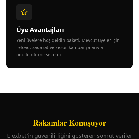
Üye Avantajları
Yeni üyelere hoş geldin paketi. Mevcut üyeler için
reload, sadakat ve sezon kampanyalarıyla
ödüllendirme sistemi.
Rakamlar Konuşuyor
Elexbet'in güvenilirliğini gösteren somut veriler