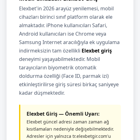
Elexbet'in 2026 arayüz yenilemesi, mobil
cihazları birinci sınıf platform olarak ele
almaktadır. iPhone kullanıcıları Safari,
Android kullanıcıları ise Chrome veya
Samsung Internet aracılığıyla ek uygulama
indirmeksizin tam özellikli
Elexbet giriş
deneyimi yaşayabilmektedir. Mobil
tarayıcıların biyometrik otomatik
doldurma özelliği (Face ID, parmak izi)
etkinleştirilirse giriş süresi birkaç saniyeye
kadar düşmektedir.
Elexbet Giriş — Önemli Uyarı:
Elexbet güncel adresi zaman zaman ağ
kısıtlamaları nedeniyle değişebilmektedir.
Adresler için yalnızca tr.elexbetgir.com'u