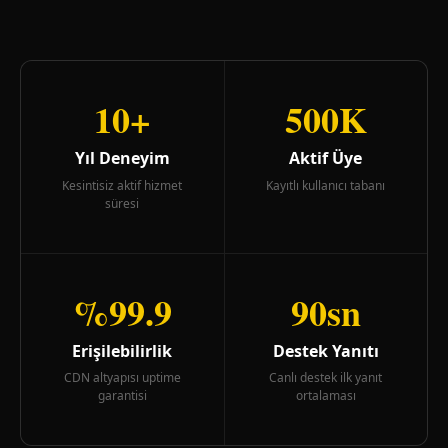
10+
500K
Yıl Deneyim
Aktif Üye
Kesintisiz aktif hizmet
Kayıtlı kullanıcı tabanı
süresi
%99.9
90sn
Erişilebilirlik
Destek Yanıtı
CDN altyapısı uptime
Canlı destek ilk yanıt
garantisi
ortalaması