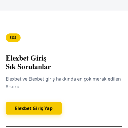
SSS
Elexbet Giriş
Sık Sorulanlar
Elexbet ve Elexbet giriş hakkında en çok merak edilen
8 soru.
Elexbet Giriş Yap