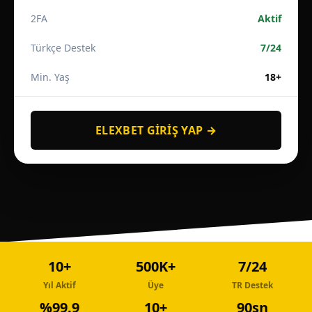
2FA
Aktif
Türkçe Destek
7/24
Min. Yaş
18+
ELEXBET GİRİŞ YAP →
10+
500K+
7/24
Yıl Aktif
Üye
TR Destek
%99.9
10+
90sn