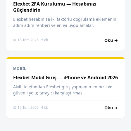
Elexbet 2FA Kurulumu — Hesabınızı
Güçlendirin
Elexbet hesabınıza iki faktörlü doğrulama eklemenin
adım adım rehberi ve en iyi uygulamalar.
Oku →
📅 18 Tem 2026 · 5 dk
MOBIL
Elexbet Mobil Giriş — iPhone ve Android 2026
Akıllı telefondan Elexbet giriş yapmanın en hızlı ve
güvenli yolu; tarayıcı karşılaştırması.
Oku →
📅 15 Tem 2026 · 4 dk