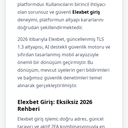
platformdur. Kullanıcıların birincil ihtiyacı
olan sorunsuz ve güvenli
Elexbet giriş
deneyimi, platformun altyapı kararlarını
doğrudan şekillendirmektedir.
2026 itibarıyla Elexbet, güncellenmiş TLS
1.3 altyapısı, AI destekli güvenlik motoru ve
sıfırdan tasarlanmış mobil arayüzüyle
önemli bir dönüşüm geçirmiştir. Bu
dönüşüm, mevcut üyelerin geri bildirimleri
ve bağımsız güvenlik denetimleri temel
alınarak gerçekleştirilmiştir.
Elexbet Giriş: Eksiksiz 2026
Rehberi
Elexbet giriş işlemi; doğru adres, güncel
tarayıcı ve aktif 2FA kombinasyonuyla en