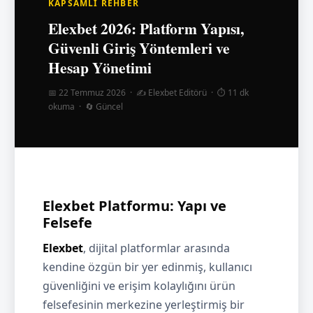
KAPSAMLI REHBER
Elexbet 2026: Platform Yapısı,
Güvenli Giriş Yöntemleri ve
Hesap Yönetimi
📅 22 Temmuz 2026 · ✍ Elexbet Editörü · ⏱ 11 dk
okuma · 🔄 Güncel
Elexbet Platformu: Yapı ve
Felsefe
Elexbet
, dijital platformlar arasında
kendine özgün bir yer edinmiş, kullanıcı
güvenliğini ve erişim kolaylığını ürün
felsefesinin merkezine yerleştirmiş bir