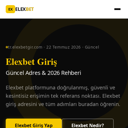
ELEX
BET
EX
tr.elexbetgir.com · 22 Temmuz 2026 · Güncel
Elexbet Giriş
Güncel Adres & 2026 Rehberi
Elexbet platformuna doğrulanmış, güvenli ve
kesintisiz erişimin tek referans noktası. Elexbet
giriş adresini ve tüm adımları buradan öğrenin.
Elexbet Giriş Yap
Elexbet Nedir?