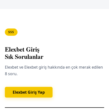
SSS
Elexbet Giriş
Sık Sorulanlar
Elexbet ve Elexbet giriş hakkında en çok merak edilen
8 soru.
Elexbet Giriş Yap