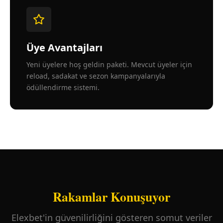
Üye Avantajları
Yeni üyelere hoş geldin paketi. Mevcut üyeler için
reload, sadakat ve sezon kampanyalarıyla
ödüllendirme sistemi.
Rakamlar Konuşuyor
Elexbet'in güvenilirliğini gösteren somut veriler