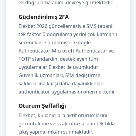
ek doğrulama adımı devreye girmektedir.
Güçlendirilmiş 2FA
Elexbet 2026 güncellemesiyle SMS tabanlı
tek faktörlü doğrulama yerini çok katmanlı
seçeneklere bırakmıştır. Google
Authenticator, Microsoft Authenticator ve
TOTP standardını destekleyen tüm
uygulamalar Elexbet ile uyumludur.
Güvenlik uzmanları, SIM değiştirme
saldırılarına karşı daha dayanıklı olan
authenticator uygulamasını önermektedir.
Oturum Şeffaflığı
Elexbet, kullanıcılara aktif oturumlarını
görüntüleme ve uzak cihazlardan tek tıkla
çıkış yapma imkânı sunmaktadır.