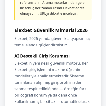
referans alın. Arama motorlarından gelen
ilk sonuç her zaman resmi Elexbet adresi
olmayabilir; URL'yi dikkatle inceleyin.
Elexbet Güvenlik Mimarisi 2026
Elexbet, 2026 yılında güvenlik altyapısını üç
temel alanda güçlendirmiştir:
AI Destekli Giriş Koruması
Elexbet'in yeni nesil güvenlik motoru, her
Elexbet giriş işlemini makine öğrenimi
modelleriyle analiz etmektedir. Sisteme
tanımlanan alışılmış giriş profilinizden
sapma tespit edildiğinde — örneğin farklı
bir coğrafi konum ya da daha önce
kullanılmamış bir cihaz — otomatik olarak