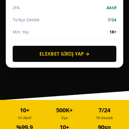
2FA
Aktif
Türkçe Destek
7/24
Min. Yaş
18+
ELEXBET GİRİŞ YAP →
10+
500K+
7/24
Yıl Aktif
Üye
TR Destek
%99.9
10+
90sn