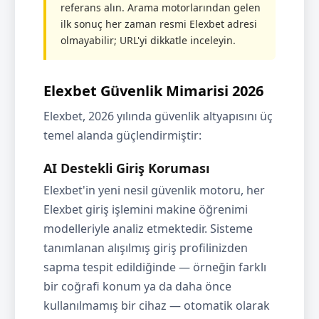
referans alın. Arama motorlarından gelen
ilk sonuç her zaman resmi Elexbet adresi
olmayabilir; URL'yi dikkatle inceleyin.
Elexbet Güvenlik Mimarisi 2026
Elexbet, 2026 yılında güvenlik altyapısını üç
temel alanda güçlendirmiştir:
AI Destekli Giriş Koruması
Elexbet'in yeni nesil güvenlik motoru, her
Elexbet giriş işlemini makine öğrenimi
modelleriyle analiz etmektedir. Sisteme
tanımlanan alışılmış giriş profilinizden
sapma tespit edildiğinde — örneğin farklı
bir coğrafi konum ya da daha önce
kullanılmamış bir cihaz — otomatik olarak