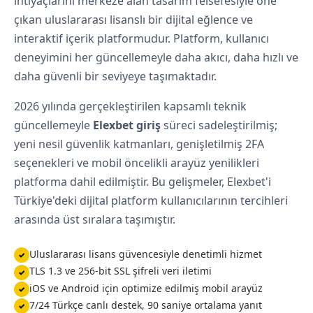
ihtiyaçlarını merkeze alan tasarım felsefesiyle öne
çıkan uluslararası lisanslı bir dijital eğlence ve
interaktif içerik platformudur. Platform, kullanıcı
deneyimini her güncellemeyle daha akıcı, daha hızlı ve
daha güvenli bir seviyeye taşımaktadır.
2026 yılında gerçekleştirilen kapsamlı teknik
güncellemeyle
Elexbet giriş
süreci sadeleştirilmiş;
yeni nesil güvenlik katmanları, genişletilmiş 2FA
seçenekleri ve mobil öncelikli arayüz yenilikleri
platforma dahil edilmiştir. Bu gelişmeler, Elexbet'i
Türkiye'deki dijital platform kullanıcılarının tercihleri
arasında üst sıralara taşımıştır.
Uluslararası lisans güvencesiyle denetimli hizmet
✓
TLS 1.3 ve 256-bit SSL şifreli veri iletimi
✓
iOS ve Android için optimize edilmiş mobil arayüz
✓
7/24 Türkçe canlı destek, 90 saniye ortalama yanıt
✓