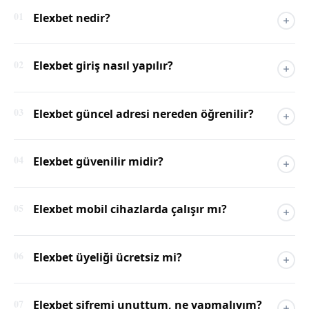
01
Elexbet nedir?
Elexbet, uluslararası lisans kapsamında faaliyet
02
Elexbet giriş nasıl yapılır?
gösteren, Türk kullanıcılara tam Türkçe arayüz ve 7/24
destek sunan dijital eğlence ve interaktif içerik
platformudur. Güvenlik odaklı altyapısı ve kesintisiz
tr.elexbetgir.com üzerinden doğrulanmış güncel
03
Elexbet güncel adresi nereden öğrenilir?
erişim altyapısıyla kullanıcı memnuniyetini öncelikli
Elexbet giriş adresini edinin. Adresi tarayıcınıza
hedef olarak benimseyen Elexbet, yıllar içinde güçlü
doğrudan yazın; URL'de kilit simgesi ve "https://"
bir üye tabanı oluşturmuştur.
olduğunu doğrulayın. Kullanıcı adı ve şifrenizi giriş
Elexbet güncel giriş adresi için tr.elexbetgir.com
04
Elexbet güvenilir midir?
formuna girin, Giriş butonuna tıklayın. 2FA aktifse
sayfasını düzenli olarak takip edin. Adres değişiklikleri
SMS ya da authenticator kodunuzu da girerek işlemi
anlık olarak güncellenmektedir. Arama motorlarından
tamamlayın.
ulaşılan sonuçlar her zaman resmi adres
Evet. Elexbet, uluslararası lisans çerçevesinde faaliyet
05
Elexbet mobil cihazlarda çalışır mı?
olmayabileceğinden, doğrulama için bu sayfayı
göstermekte olup bağımsız güvenlik denetimlerinden
kullanın ve adresi tarayıcınızda yer imi olarak
geçmektedir. 256-bit SSL şifreleme, TLS 1.3 protokolü
kaydedin.
ve yapay zeka destekli anomali tespiti, platformun
Evet. Elexbet'in 2026'da yenilenen duyarlı (responsive)
06
Elexbet üyeliği ücretsiz mi?
güvenlik standartlarını yüksek tutmaktadır.
arayüzü iOS ve Android'in tüm güncel sürümlerinde
sorunsuz çalışmaktadır. Ek uygulama indirmeye gerek
kalmadan mobil tarayıcıdan Elexbet giriş yapabilir,
Evet, Elexbet üyeliği tamamen ücretsizdir. Güncel
07
Elexbet şifremi unuttum, ne yapmalıyım?