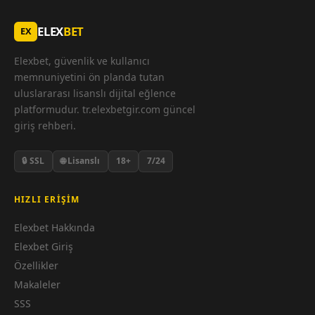
ELEX
BET
EX
Elexbet, güvenlik ve kullanıcı
memnuniyetini ön planda tutan
uluslararası lisanslı dijital eğlence
platformudur. tr.elexbetgir.com güncel
giriş rehberi.
🔒 SSL
🌐 Lisanslı
18+
7/24
HIZLI ERIŞIM
Elexbet Hakkında
Elexbet Giriş
Özellikler
Makaleler
SSS