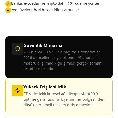
Banka, e-cüzdan ve kripto dahil 10+ ödeme yöntemi
✓
Yeni üyelere özel hoş geldin avantajları
✓
Güvenlik Mimarisi
256-bit SSL, TLS 1.3 ve bağımsız denetimler.
2026 güncellemesiyle eklenen AI anomali
motoru alışılmadık girişimleri gerçek zamanlı
tespit etmektedir.
Yüksek Erişilebilirlik
CDN destekli küresel ağ altyapısıyla %99.9
uptime garantisi. Türkiye'nin her bölgesinden
düşük gecikmeli Elexbet giriş deneyimi.