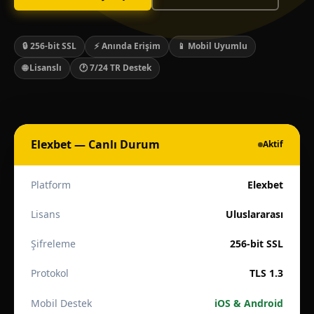
🔒 256-bit SSL
⚡ Anında Erişim
📱 Mobil Uyumlu
🌐 Lisanslı
🕐 7/24 TR Destek
Elexbet — Canlı Durum
Aktif
Platform
Elexbet
Lisans
Uluslararası
Şifreleme
256-bit SSL
Protokol
TLS 1.3
Mobil Destek
iOS & Android