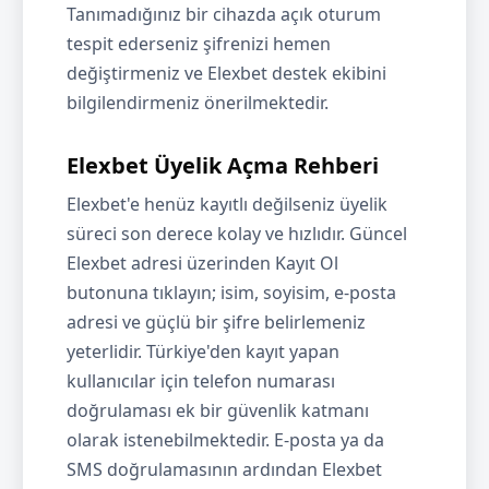
Tanımadığınız bir cihazda açık oturum
tespit ederseniz şifrenizi hemen
değiştirmeniz ve Elexbet destek ekibini
bilgilendirmeniz önerilmektedir.
Elexbet Üyelik Açma Rehberi
Elexbet'e henüz kayıtlı değilseniz üyelik
süreci son derece kolay ve hızlıdır. Güncel
Elexbet adresi üzerinden Kayıt Ol
butonuna tıklayın; isim, soyisim, e-posta
adresi ve güçlü bir şifre belirlemeniz
yeterlidir. Türkiye'den kayıt yapan
kullanıcılar için telefon numarası
doğrulaması ek bir güvenlik katmanı
olarak istenebilmektedir. E-posta ya da
SMS doğrulamasının ardından Elexbet