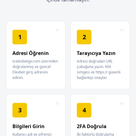
1
2
Adresi Öğrenin
Tarayıcıya Yazın
tr.elexbetgir.com üzerinden
Adresi doğrudan URL
doğrulanmış ve güncel
çubuğuna yazın. Kilit
Elexbet giriş adresini
simgesi ve https:// güvenli
edinin.
bağlantıyı onaylar.
3
4
Bilgileri Girin
2FA Doğrula
Kullanıcı adı ve şifrenizi
İki faktörlü doğrulama