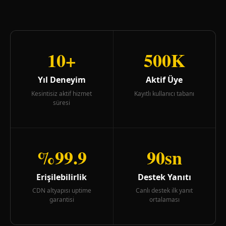
10+
500K
Yıl Deneyim
Aktif Üye
Kesintisiz aktif hizmet
Kayıtlı kullanıcı tabanı
süresi
%99.9
90sn
Erişilebilirlik
Destek Yanıtı
CDN altyapısı uptime
Canlı destek ilk yanıt
garantisi
ortalaması