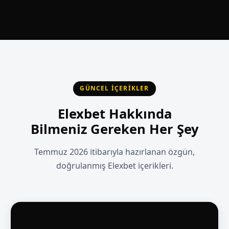
GÜNCEL İÇERIKLER
Elexbet Hakkında
Bilmeniz Gereken Her Şey
Temmuz 2026 itibarıyla hazırlanan özgün,
doğrulanmış Elexbet içerikleri.