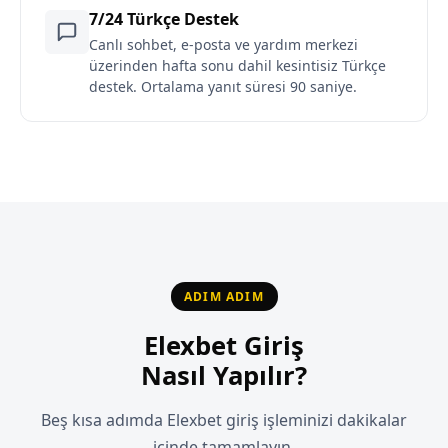
7/24 Türkçe Destek
Canlı sohbet, e-posta ve yardım merkezi
üzerinden hafta sonu dahil kesintisiz Türkçe
destek. Ortalama yanıt süresi 90 saniye.
ADIM ADIM
Elexbet Giriş
Nasıl Yapılır?
Beş kısa adımda Elexbet giriş işleminizi dakikalar
içinde tamamlayın.