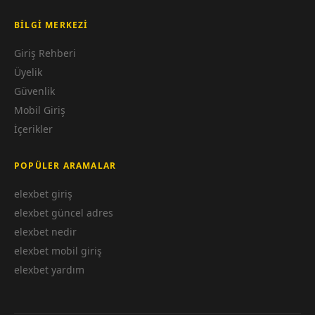
BILGI MERKEZI
Giriş Rehberi
Üyelik
Güvenlik
Mobil Giriş
İçerikler
POPÜLER ARAMALAR
elexbet giriş
elexbet güncel adres
elexbet nedir
elexbet mobil giriş
elexbet yardım