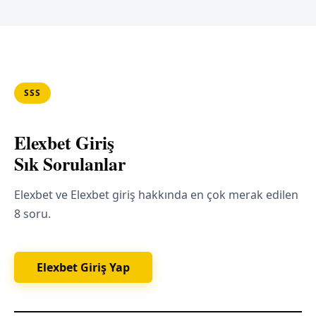
SSS
Elexbet Giriş
Sık Sorulanlar
Elexbet ve Elexbet giriş hakkında en çok merak edilen
8 soru.
Elexbet Giriş Yap