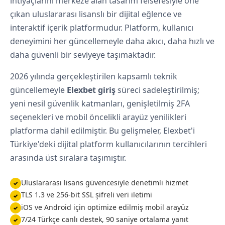
ihtiyaçlarını merkeze alan tasarım felsefesiyle öne
çıkan uluslararası lisanslı bir dijital eğlence ve
interaktif içerik platformudur. Platform, kullanıcı
deneyimini her güncellemeyle daha akıcı, daha hızlı ve
daha güvenli bir seviyeye taşımaktadır.
2026 yılında gerçekleştirilen kapsamlı teknik
güncellemeyle
Elexbet giriş
süreci sadeleştirilmiş;
yeni nesil güvenlik katmanları, genişletilmiş 2FA
seçenekleri ve mobil öncelikli arayüz yenilikleri
platforma dahil edilmiştir. Bu gelişmeler, Elexbet'i
Türkiye'deki dijital platform kullanıcılarının tercihleri
arasında üst sıralara taşımıştır.
Uluslararası lisans güvencesiyle denetimli hizmet
✓
TLS 1.3 ve 256-bit SSL şifreli veri iletimi
✓
iOS ve Android için optimize edilmiş mobil arayüz
✓
7/24 Türkçe canlı destek, 90 saniye ortalama yanıt
✓