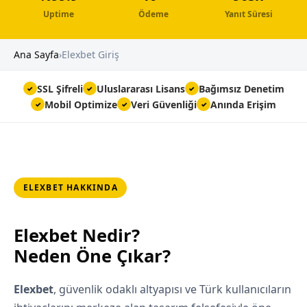
Uptime
Ödeme
Yanıt Süresi
Ana Sayfa
›
Elexbet Giriş
SSL Şifreli
Uluslararası Lisans
Bağımsız Denetim
✓
✓
✓
Mobil Optimize
Veri Güvenliği
Anında Erişim
✓
✓
✓
ELEXBET HAKKINDA
Elexbet Nedir?
Neden Öne Çıkar?
Elexbet
, güvenlik odaklı altyapısı ve Türk kullanıcıların