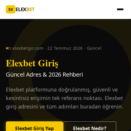
ELEX
BET
EX
tr.elexbetgir.com · 22 Temmuz 2026 · Güncel
Elexbet Giriş
Güncel Adres & 2026 Rehberi
Elexbet platformuna doğrulanmış, güvenli ve
kesintisiz erişimin tek referans noktası. Elexbet
giriş adresini ve tüm adımları buradan öğrenin.
Elexbet Giriş Yap
Elexbet Nedir?