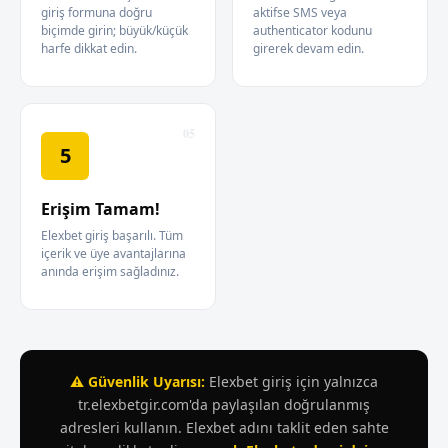
giriş formuna doğru
aktifse SMS veya
biçimde girin; büyük/küçük
authenticator kodunu
harfe dikkat edin.
girerek devam edin.
5
Erişim Tamam!
Elexbet giriş başarılı. Tüm
içerik ve üye avantajlarına
anında erişim sağladınız.
⚠ Güvenlik Uyarısı:
Elexbet giriş için yalnızca
tr.elexbetgir.com'da paylaşılan doğrulanmış
adresleri kullanın. Elexbet adını taklit eden sahte