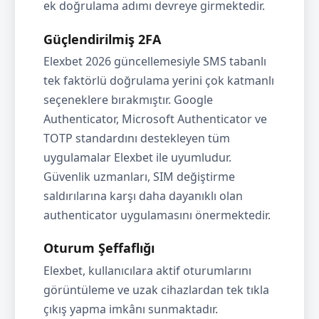
ek doğrulama adımı devreye girmektedir.
Güçlendirilmiş 2FA
Elexbet 2026 güncellemesiyle SMS tabanlı
tek faktörlü doğrulama yerini çok katmanlı
seçeneklere bırakmıştır. Google
Authenticator, Microsoft Authenticator ve
TOTP standardını destekleyen tüm
uygulamalar Elexbet ile uyumludur.
Güvenlik uzmanları, SIM değiştirme
saldırılarına karşı daha dayanıklı olan
authenticator uygulamasını önermektedir.
Oturum Şeffaflığı
Elexbet, kullanıcılara aktif oturumlarını
görüntüleme ve uzak cihazlardan tek tıkla
çıkış yapma imkânı sunmaktadır.