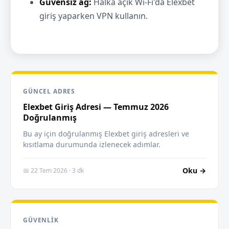
Güvensiz ağ:
Halka açık Wi-Fi'da Elexbet
giriş yaparken VPN kullanın.
GÜNCEL ADRES
Elexbet Giriş Adresi — Temmuz 2026
Doğrulanmış
Bu ay için doğrulanmış Elexbet giriş adresleri ve
kısıtlama durumunda izlenecek adımlar.
Oku →
📅 22 Tem 2026 · 3 dk
GÜVENLIK