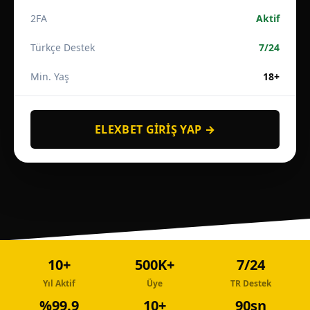
2FA
Aktif
Türkçe Destek
7/24
Min. Yaş
18+
ELEXBET GİRİŞ YAP →
10+
500K+
7/24
Yıl Aktif
Üye
TR Destek
%99.9
10+
90sn