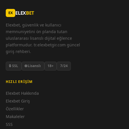
ELEX
BET
EX
Elexbet, güvenlik ve kullanıcı
memnuniyetini ön planda tutan
uluslararası lisanslı dijital eğlence
platformudur. tr.elexbetgir.com güncel
giriş rehberi.
🔒 SSL
🌐 Lisanslı
18+
7/24
HIZLI ERIŞIM
Elexbet Hakkında
Elexbet Giriş
Özellikler
Makaleler
SSS