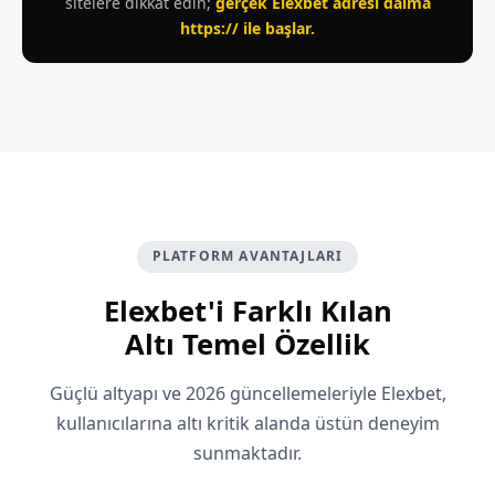
sitelere dikkat edin;
gerçek Elexbet adresi daima
https:// ile başlar.
PLATFORM AVANTAJLARI
Elexbet'i Farklı Kılan
Altı Temel Özellik
Güçlü altyapı ve 2026 güncellemeleriyle Elexbet,
kullanıcılarına altı kritik alanda üstün deneyim
sunmaktadır.