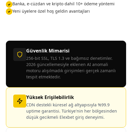
Banka, e-cüzdan ve kripto dahil 10+ ödeme yöntemi
✓
Yeni üyelere özel hoş geldin avantajları
✓
Güvenlik Mimarisi
256-bit SSL, TLS 1.3 ve bağımsız denetimler.
2026 güncellemesiyle eklenen AI anomali
motoru alışılmadık girişimleri gerçek zamanlı
tespit etmektedir.
Yüksek Erişilebilirlik
CDN destekli küresel ağ altyapısıyla %99.9
uptime garantisi. Türkiye'nin her bölgesinden
düşük gecikmeli Elexbet giriş deneyimi.