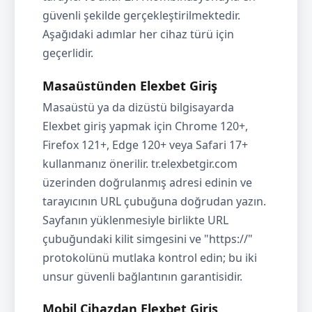
güvenli şekilde gerçekleştirilmektedir.
Aşağıdaki adımlar her cihaz türü için
geçerlidir.
Masaüstünden Elexbet Giriş
Masaüstü ya da dizüstü bilgisayarda
Elexbet giriş yapmak için Chrome 120+,
Firefox 121+, Edge 120+ veya Safari 17+
kullanmanız önerilir. tr.elexbetgir.com
üzerinden doğrulanmış adresi edinin ve
tarayıcının URL çubuğuna doğrudan yazın.
Sayfanın yüklenmesiyle birlikte URL
çubuğundaki kilit simgesini ve "https://"
protokolünü mutlaka kontrol edin; bu iki
unsur güvenli bağlantının garantisidir.
Mobil Cihazdan Elexbet Giriş