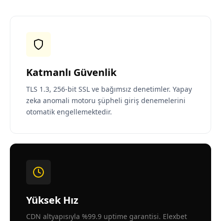
Katmanlı Güvenlik
TLS 1.3, 256-bit SSL ve bağımsız denetimler. Yapay
zeka anomali motoru şüpheli giriş denemelerini
otomatik engellemektedir.
Yüksek Hız
CDN altyapısıyla %99.9 uptime garantisi. Elexbet