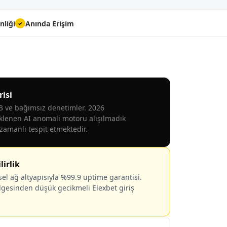
nliği
Anında Erişim
✓
isi
.3 ve bağımsız denetimler. 2026
klenen AI anomali motoru alışılmadık
 zamanlı tespit etmektedir.
lirlik
el ağ altyapısıyla %99.9 uptime garantisi.
lgesinden düşük gecikmeli Elexbet giriş