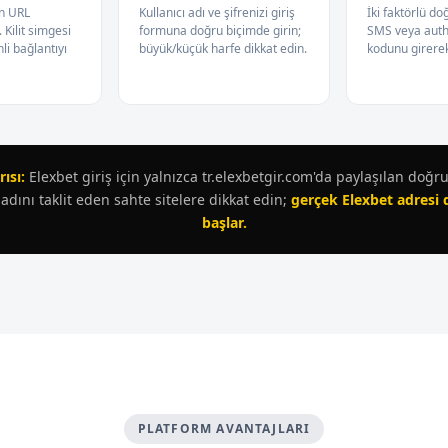
n URL
Kullanıcı adı ve şifrenizi giriş
İki faktörlü d
Kilit simgesi
formuna doğru biçimde girin;
SMS veya auth
nli bağlantıyı
büyük/küçük harfe dikkat edin.
kodunu girere
ısı:
Elexbet giriş için yalnızca tr.elexbetgir.com'da paylaşılan doğr
 adını taklit eden sahte sitelere dikkat edin;
gerçek Elexbet adresi d
başlar.
PLATFORM AVANTAJLARI