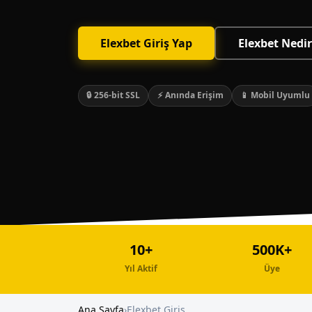
Elexbet Giriş Yap
Elexbet Nedir
🔒 256-bit SSL
⚡ Anında Erişim
📱 Mobil Uyumlu
10+
500K+
Yıl Aktif
Üye
Ana Sayfa
›
Elexbet Giriş