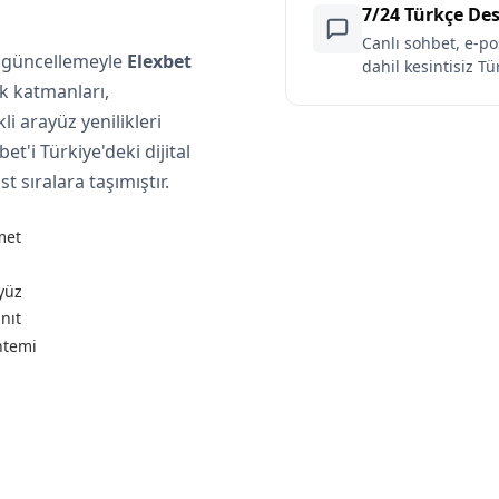
7/24 Türkçe De
Canlı sohbet, e-p
k güncellemeyle
Elexbet
dahil kesintisiz T
ik katmanları,
li arayüz yenilikleri
et'i Türkiye'deki dijital
t sıralara taşımıştır.
met
yüz
nıt
ntemi