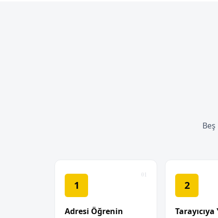
Beş 
1
2
Adresi Öğrenin
Tarayıcıya