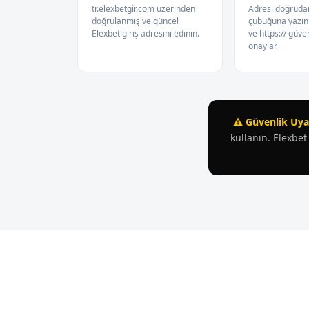
tr.elexbetgir.com üzerinden
Adresi doğruda
doğrulanmış ve güncel
çubuğuna yazın. 
Elexbet giriş adresini edinin.
ve https:// güve
onaylar.
⚠ Güvenlik Uyar
kullanın. Elexbet