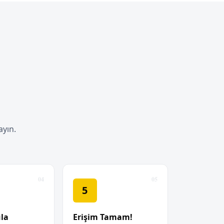
ayın.
5
la
Erişim Tamam!