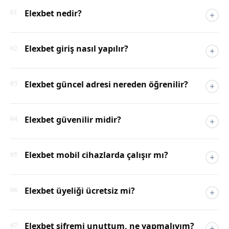
01
Elexbet nedir?
Elexbet, uluslararası lisans kapsamında faaliyet
02
Elexbet giriş nasıl yapılır?
gösteren, Türk kullanıcılara tam Türkçe arayüz ve 7/24
destek sunan dijital eğlence ve interaktif içerik
platformudur. Güvenlik odaklı altyapısı ve kesintisiz
tr.elexbetgir.com üzerinden doğrulanmış güncel
03
Elexbet güncel adresi nereden öğrenilir?
erişim altyapısıyla kullanıcı memnuniyetini öncelikli
Elexbet giriş adresini edinin. Adresi tarayıcınıza
hedef olarak benimseyen Elexbet, yıllar içinde güçlü
doğrudan yazın; URL'de kilit simgesi ve "https://"
bir üye tabanı oluşturmuştur.
olduğunu doğrulayın. Kullanıcı adı ve şifrenizi giriş
Elexbet güncel giriş adresi için tr.elexbetgir.com
04
Elexbet güvenilir midir?
formuna girin, Giriş butonuna tıklayın. 2FA aktifse
sayfasını düzenli olarak takip edin. Adres değişiklikleri
SMS ya da authenticator kodunuzu da girerek işlemi
anlık olarak güncellenmektedir. Arama motorlarından
tamamlayın.
ulaşılan sonuçlar her zaman resmi adres
Evet. Elexbet, uluslararası lisans çerçevesinde faaliyet
05
Elexbet mobil cihazlarda çalışır mı?
olmayabileceğinden, doğrulama için bu sayfayı
göstermekte olup bağımsız güvenlik denetimlerinden
kullanın ve adresi tarayıcınızda yer imi olarak
geçmektedir. 256-bit SSL şifreleme, TLS 1.3 protokolü
kaydedin.
ve yapay zeka destekli anomali tespiti, platformun
Evet. Elexbet'in 2026'da yenilenen duyarlı (responsive)
06
Elexbet üyeliği ücretsiz mi?
güvenlik standartlarını yüksek tutmaktadır.
arayüzü iOS ve Android'in tüm güncel sürümlerinde
sorunsuz çalışmaktadır. Ek uygulama indirmeye gerek
kalmadan mobil tarayıcıdan Elexbet giriş yapabilir,
Evet, Elexbet üyeliği tamamen ücretsizdir. Güncel
07
Elexbet şifremi unuttum, ne yapmalıyım?