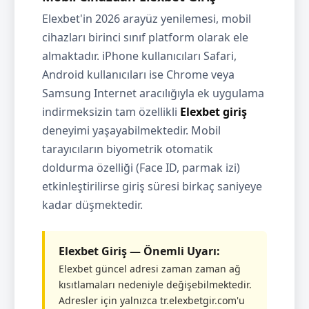
Elexbet'in 2026 arayüz yenilemesi, mobil
cihazları birinci sınıf platform olarak ele
almaktadır. iPhone kullanıcıları Safari,
Android kullanıcıları ise Chrome veya
Samsung Internet aracılığıyla ek uygulama
indirmeksizin tam özellikli
Elexbet giriş
deneyimi yaşayabilmektedir. Mobil
tarayıcıların biyometrik otomatik
doldurma özelliği (Face ID, parmak izi)
etkinleştirilirse giriş süresi birkaç saniyeye
kadar düşmektedir.
Elexbet Giriş — Önemli Uyarı:
Elexbet güncel adresi zaman zaman ağ
kısıtlamaları nedeniyle değişebilmektedir.
Adresler için yalnızca tr.elexbetgir.com'u