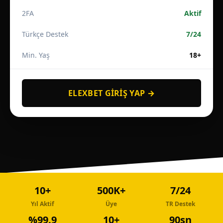
2FA
Aktif
Türkçe Destek
7/24
Min. Yaş
18+
ELEXBET GİRİŞ YAP →
10+
500K+
7/24
Yıl Aktif
Üye
TR Destek
%99.9
10+
90sn