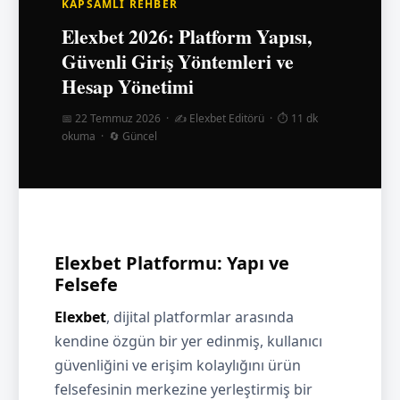
KAPSAMLI REHBER
Elexbet 2026: Platform Yapısı,
Güvenli Giriş Yöntemleri ve
Hesap Yönetimi
📅 22 Temmuz 2026 · ✍ Elexbet Editörü · ⏱ 11 dk
okuma · 🔄 Güncel
Elexbet Platformu: Yapı ve
Felsefe
Elexbet
, dijital platformlar arasında
kendine özgün bir yer edinmiş, kullanıcı
güvenliğini ve erişim kolaylığını ürün
felsefesinin merkezine yerleştirmiş bir