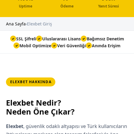
Uptime
Ödeme
Yanıt Süresi
Ana Sayfa
›
Elexbet Giriş
SSL Şifreli
Uluslararası Lisans
Bağımsız Denetim
✓
✓
✓
Mobil Optimize
Veri Güvenliği
Anında Erişim
✓
✓
✓
ELEXBET HAKKINDA
Elexbet Nedir?
Neden Öne Çıkar?
Elexbet
, güvenlik odaklı altyapısı ve Türk kullanıcıların