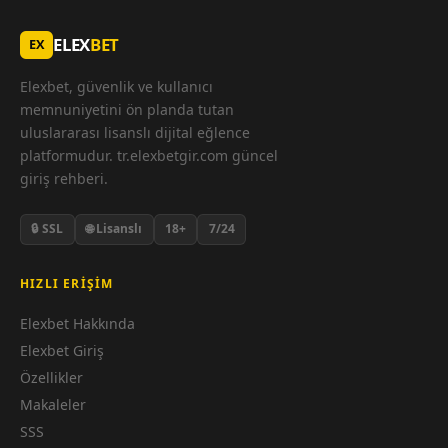
ELEX
BET
EX
Elexbet, güvenlik ve kullanıcı
memnuniyetini ön planda tutan
uluslararası lisanslı dijital eğlence
platformudur. tr.elexbetgir.com güncel
giriş rehberi.
🔒 SSL
🌐 Lisanslı
18+
7/24
HIZLI ERIŞIM
Elexbet Hakkında
Elexbet Giriş
Özellikler
Makaleler
SSS