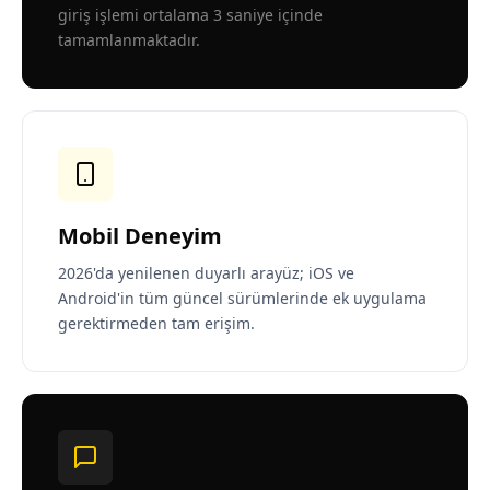
giriş işlemi ortalama 3 saniye içinde
tamamlanmaktadır.
Mobil Deneyim
2026'da yenilenen duyarlı arayüz; iOS ve
Android'in tüm güncel sürümlerinde ek uygulama
gerektirmeden tam erişim.