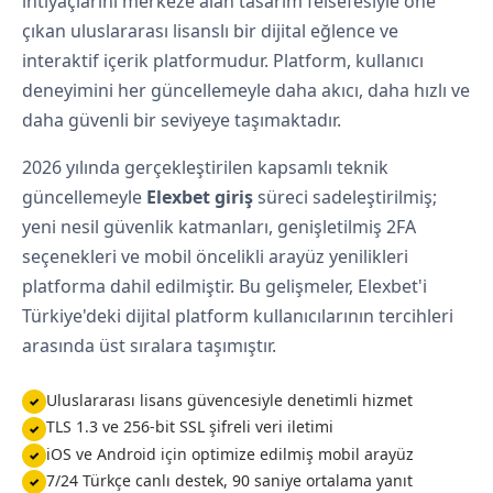
ihtiyaçlarını merkeze alan tasarım felsefesiyle öne
çıkan uluslararası lisanslı bir dijital eğlence ve
interaktif içerik platformudur. Platform, kullanıcı
deneyimini her güncellemeyle daha akıcı, daha hızlı ve
daha güvenli bir seviyeye taşımaktadır.
2026 yılında gerçekleştirilen kapsamlı teknik
güncellemeyle
Elexbet giriş
süreci sadeleştirilmiş;
yeni nesil güvenlik katmanları, genişletilmiş 2FA
seçenekleri ve mobil öncelikli arayüz yenilikleri
platforma dahil edilmiştir. Bu gelişmeler, Elexbet'i
Türkiye'deki dijital platform kullanıcılarının tercihleri
arasında üst sıralara taşımıştır.
Uluslararası lisans güvencesiyle denetimli hizmet
✓
TLS 1.3 ve 256-bit SSL şifreli veri iletimi
✓
iOS ve Android için optimize edilmiş mobil arayüz
✓
7/24 Türkçe canlı destek, 90 saniye ortalama yanıt
✓