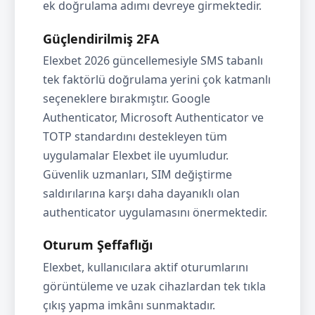
ek doğrulama adımı devreye girmektedir.
Güçlendirilmiş 2FA
Elexbet 2026 güncellemesiyle SMS tabanlı
tek faktörlü doğrulama yerini çok katmanlı
seçeneklere bırakmıştır. Google
Authenticator, Microsoft Authenticator ve
TOTP standardını destekleyen tüm
uygulamalar Elexbet ile uyumludur.
Güvenlik uzmanları, SIM değiştirme
saldırılarına karşı daha dayanıklı olan
authenticator uygulamasını önermektedir.
Oturum Şeffaflığı
Elexbet, kullanıcılara aktif oturumlarını
görüntüleme ve uzak cihazlardan tek tıkla
çıkış yapma imkânı sunmaktadır.