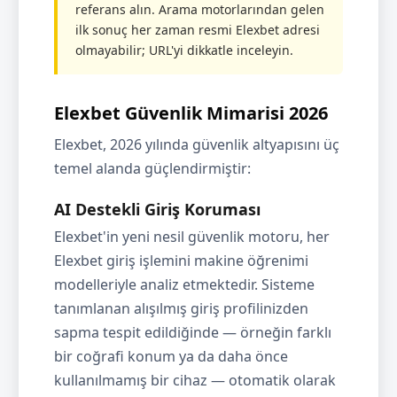
referans alın. Arama motorlarından gelen
ilk sonuç her zaman resmi Elexbet adresi
olmayabilir; URL'yi dikkatle inceleyin.
Elexbet Güvenlik Mimarisi 2026
Elexbet, 2026 yılında güvenlik altyapısını üç
temel alanda güçlendirmiştir:
AI Destekli Giriş Koruması
Elexbet'in yeni nesil güvenlik motoru, her
Elexbet giriş işlemini makine öğrenimi
modelleriyle analiz etmektedir. Sisteme
tanımlanan alışılmış giriş profilinizden
sapma tespit edildiğinde — örneğin farklı
bir coğrafi konum ya da daha önce
kullanılmamış bir cihaz — otomatik olarak