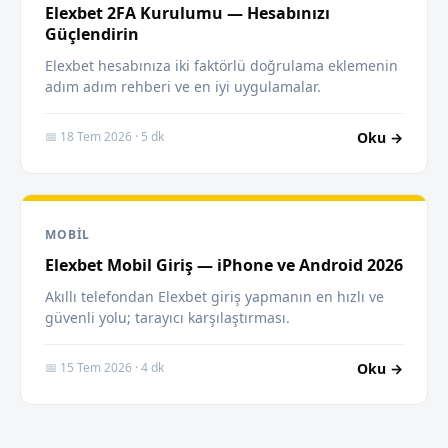
Elexbet 2FA Kurulumu — Hesabınızı
Güçlendirin
Elexbet hesabınıza iki faktörlü doğrulama eklemenin
adım adım rehberi ve en iyi uygulamalar.
Oku →
📅 18 Tem 2026 · 5 dk
MOBIL
Elexbet Mobil Giriş — iPhone ve Android 2026
Akıllı telefondan Elexbet giriş yapmanın en hızlı ve
güvenli yolu; tarayıcı karşılaştırması.
Oku →
📅 15 Tem 2026 · 4 dk