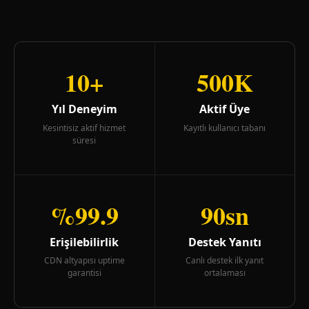
10+
500K
Yıl Deneyim
Aktif Üye
Kesintisiz aktif hizmet
Kayıtlı kullanıcı tabanı
süresi
%99.9
90sn
Erişilebilirlik
Destek Yanıtı
CDN altyapısı uptime
Canlı destek ilk yanıt
garantisi
ortalaması