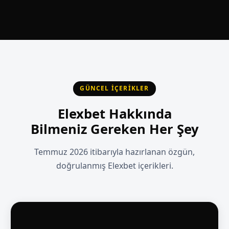
GÜNCEL İÇERIKLER
Elexbet Hakkında
Bilmeniz Gereken Her Şey
Temmuz 2026 itibarıyla hazırlanan özgün,
doğrulanmış Elexbet içerikleri.