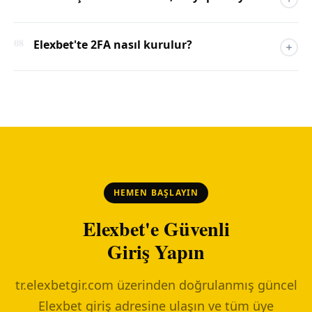
tüm özelliklere erişebilirsiniz.
adres üzerinden Kayıt Ol butonuna tıklayın, formu
doldurun ve e-posta veya SMS doğrulamasını
tamamlayın. Hesabınız hemen aktif olur ve hoş geldin
Elexbet giriş ekranındaki "Şifremi Unuttum"
08
Elexbet'te 2FA nasıl kurulur?
avantajlarına anında kavuşursunuz.
bağlantısına tıklayın. Üyelik e-posta adresinize
sıfırlama bağlantısı gönderilecektir. Bağlantı 15 dakika
geçerlidir. E-posta gelmezse spam klasörünüzü
Elexbet hesabınıza giriş yapın, sağ üstteki profil
kontrol edin; sorun devam ederse Elexbet canlı
menüsünden Güvenlik Ayarları'na gidin ve İki Faktörlü
desteğe başvurun.
Doğrulama seçeneğini aktif hale getirin. SMS veya
authenticator uygulama seçeneklerinden birini tercih
edin. SMS'e kıyasla authenticator uygulaması (Google,
Microsoft) SIM swap saldırılarına karşı çok daha
güvenlidir.
HEMEN BAŞLAYIN
Elexbet'e Güvenli
Giriş Yapın
tr.elexbetgir.com üzerinden doğrulanmış güncel
Elexbet giriş adresine ulaşın ve tüm üye