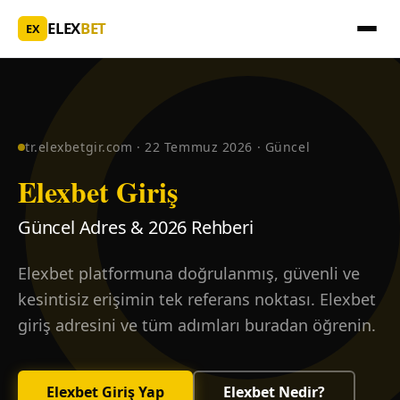
ELEX
BET
EX
tr.elexbetgir.com · 22 Temmuz 2026 · Güncel
Elexbet Giriş
Güncel Adres & 2026 Rehberi
Elexbet platformuna doğrulanmış, güvenli ve
kesintisiz erişimin tek referans noktası. Elexbet
giriş adresini ve tüm adımları buradan öğrenin.
Elexbet Giriş Yap
Elexbet Nedir?