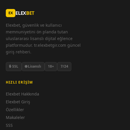
ELEX
BET
EX
Elexbet, güvenlik ve kullanıcı
memnuniyetini ön planda tutan
uluslararası lisanslı dijital eğlence
platformudur. tr.elexbetgir.com güncel
giriş rehberi.
🔒 SSL
🌐 Lisanslı
18+
7/24
HIZLI ERIŞIM
Elexbet Hakkında
Elexbet Giriş
Özellikler
Makaleler
SSS