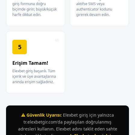
giriş formuna doğru
aktifse SMS veya
biçimde girin; büyük/küçük
authenticator kodunu
harfe dikkat edin.
girerek devam edin.
5
Erişim Tamam!
Elexbet giriş başarılı. Tüm
içerik ve üye avantajlarına
anında erişim sağladınız.
⚠ Güvenlik Uyarısı:
Elexbet giriş için yalnızca
tr.elexbetgir.com'da paylaşılan doğrulanmış
adresleri kullanın. Elexbet adını taklit eden sahte