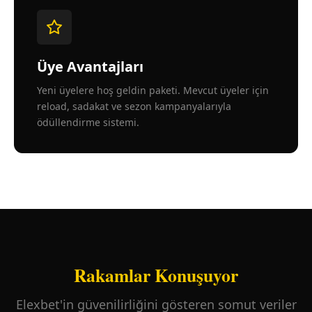
Üye Avantajları
Yeni üyelere hoş geldin paketi. Mevcut üyeler için
reload, sadakat ve sezon kampanyalarıyla
ödüllendirme sistemi.
Rakamlar Konuşuyor
Elexbet'in güvenilirliğini gösteren somut veriler