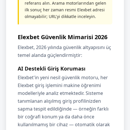
referans alın. Arama motorlarından gelen
ilk sonuç her zaman resmi Elexbet adresi
olmayabilir; URL'yi dikkatle inceleyin.
Elexbet Güvenlik Mimarisi 2026
Elexbet, 2026 yılında güvenlik altyapısını üç
temel alanda güçlendirmiştir:
AI Destekli Giriş Koruması
Elexbet'in yeni nesil güvenlik motoru, her
Elexbet giriş işlemini makine öğrenimi
modelleriyle analiz etmektedir. Sisteme
tanımlanan alışılmış giriş profilinizden
sapma tespit edildiğinde — örneğin farklı
bir coğrafi konum ya da daha önce
kullanılmamış bir cihaz — otomatik olarak