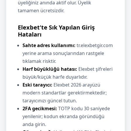
üyeliğiniz anında aktif olur. Üyelik
tamamen ücretsizdir.
Elexbet'te Sık Yapılan Giriş
Hataları
Sahte adres kullanımı:
tr.elexbetgir.com
yerine arama sonuçlarından rastgele
tıklamak risktir.
Harf büyüklüğü hatası:
Elexbet şifreleri
büyük/küçük harfe duyarlıdır.
Eski tarayıcı:
Elexbet 2026 arayüzü
modern standartlar gerektirmektedir;
tarayıcınızı güncel tutun.
2FA gecikmesi:
TOTP kodu 30 saniyede
yenilenir; kodun ekranda göründüğü
anda girin.