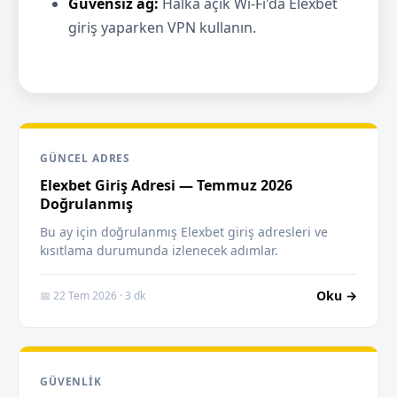
Güvensiz ağ:
Halka açık Wi-Fi'da Elexbet
giriş yaparken VPN kullanın.
GÜNCEL ADRES
Elexbet Giriş Adresi — Temmuz 2026
Doğrulanmış
Bu ay için doğrulanmış Elexbet giriş adresleri ve
kısıtlama durumunda izlenecek adımlar.
Oku →
📅 22 Tem 2026 · 3 dk
GÜVENLIK