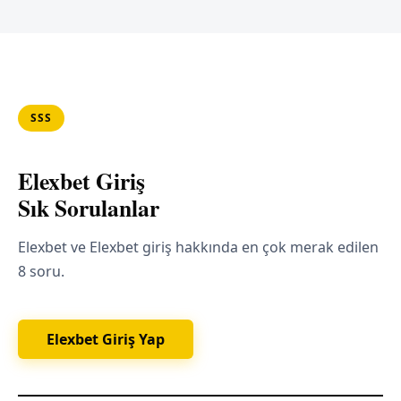
SSS
Elexbet Giriş
Sık Sorulanlar
Elexbet ve Elexbet giriş hakkında en çok merak edilen
8 soru.
Elexbet Giriş Yap