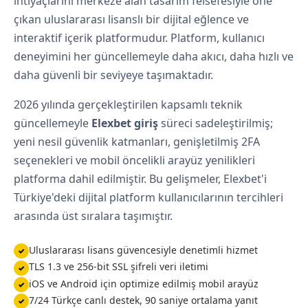
ihtiyaçlarını merkeze alan tasarım felsefesiyle öne
çıkan uluslararası lisanslı bir dijital eğlence ve
interaktif içerik platformudur. Platform, kullanıcı
deneyimini her güncellemeyle daha akıcı, daha hızlı ve
daha güvenli bir seviyeye taşımaktadır.
2026 yılında gerçekleştirilen kapsamlı teknik
güncellemeyle
Elexbet giriş
süreci sadeleştirilmiş;
yeni nesil güvenlik katmanları, genişletilmiş 2FA
seçenekleri ve mobil öncelikli arayüz yenilikleri
platforma dahil edilmiştir. Bu gelişmeler, Elexbet'i
Türkiye'deki dijital platform kullanıcılarının tercihleri
arasında üst sıralara taşımıştır.
Uluslararası lisans güvencesiyle denetimli hizmet
✓
TLS 1.3 ve 256-bit SSL şifreli veri iletimi
✓
iOS ve Android için optimize edilmiş mobil arayüz
✓
7/24 Türkçe canlı destek, 90 saniye ortalama yanıt
✓