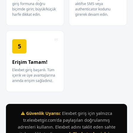
giriş formuna doğru
aktifse SMS veya
biçimde girin; büyük/küçük
authenticator kodunu
harfe dikkat edin.
girerek devam edin.
5
Erişim Tamam!
Elexbet giriş başarılı. Tüm
içerik ve üye avantajlarına
anında erişim sağladınız.
⚠ Güvenlik Uyarısı:
Elexbet giriş için yalnızca
tr.elexbetgir.com'da paylaşılan doğrulanmış
adresleri kullanın. Elexbet adını taklit eden sahte