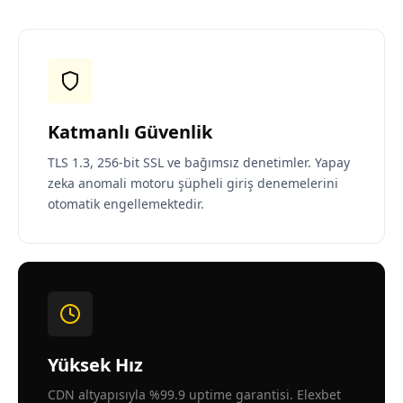
Katmanlı Güvenlik
TLS 1.3, 256-bit SSL ve bağımsız denetimler. Yapay
zeka anomali motoru şüpheli giriş denemelerini
otomatik engellemektedir.
Yüksek Hız
CDN altyapısıyla %99.9 uptime garantisi. Elexbet