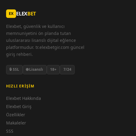
ELEX
BET
EX
Elexbet, güvenlik ve kullanıcı
memnuniyetini ön planda tutan
uluslararası lisanslı dijital eğlence
platformudur. tr.elexbetgir.com güncel
giriş rehberi.
🔒 SSL
🌐 Lisanslı
18+
7/24
HIZLI ERIŞIM
Elexbet Hakkında
Elexbet Giriş
Özellikler
Makaleler
SSS