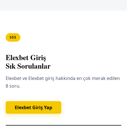
SSS
Elexbet Giriş
Sık Sorulanlar
Elexbet ve Elexbet giriş hakkında en çok merak edilen
8 soru.
Elexbet Giriş Yap