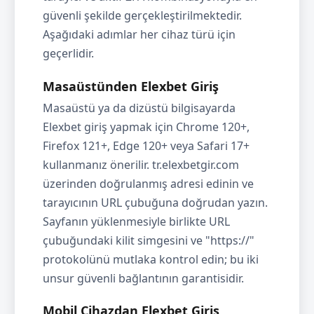
güvenli şekilde gerçekleştirilmektedir.
Aşağıdaki adımlar her cihaz türü için
geçerlidir.
Masaüstünden Elexbet Giriş
Masaüstü ya da dizüstü bilgisayarda
Elexbet giriş yapmak için Chrome 120+,
Firefox 121+, Edge 120+ veya Safari 17+
kullanmanız önerilir. tr.elexbetgir.com
üzerinden doğrulanmış adresi edinin ve
tarayıcının URL çubuğuna doğrudan yazın.
Sayfanın yüklenmesiyle birlikte URL
çubuğundaki kilit simgesini ve "https://"
protokolünü mutlaka kontrol edin; bu iki
unsur güvenli bağlantının garantisidir.
Mobil Cihazdan Elexbet Giriş