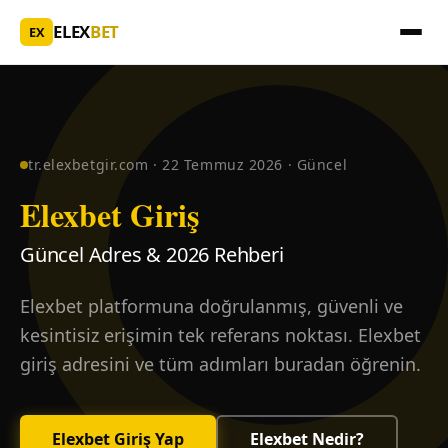
ELEX
BET
EX
tr.elexbetgir.com · 22 Temmuz 2026 · Güncel
Elexbet Giriş
Güncel Adres & 2026 Rehberi
Elexbet platformuna doğrulanmış, güvenli ve
kesintisiz erişimin tek referans noktası. Elexbet
giriş adresini ve tüm adımları buradan öğrenin.
Elexbet Giriş Yap
Elexbet Nedir?