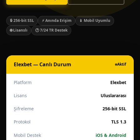
🔒 256-bit SSL
⚡ Anında Erişim
📱 Mobil Uyumlu
🌐 Lisanslı
🕐 7/24 TR Destek
Elexbet — Canlı Durum
Aktif
Platform
Elexbet
Lisans
Uluslararası
Şifreleme
256-bit SSL
Protokol
TLS 1.3
Mobil Destek
iOS & Android