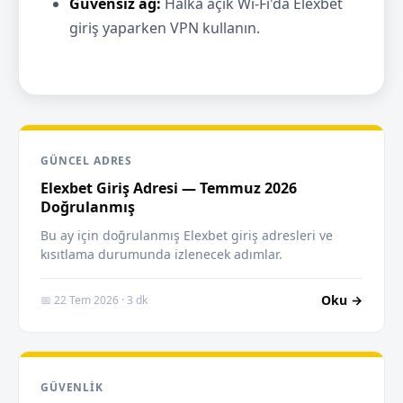
Güvensiz ağ:
Halka açık Wi-Fi'da Elexbet
giriş yaparken VPN kullanın.
GÜNCEL ADRES
Elexbet Giriş Adresi — Temmuz 2026
Doğrulanmış
Bu ay için doğrulanmış Elexbet giriş adresleri ve
kısıtlama durumunda izlenecek adımlar.
Oku →
📅 22 Tem 2026 · 3 dk
GÜVENLIK