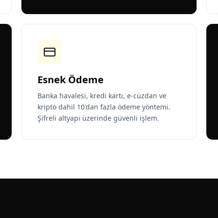
Esnek Ödeme
Banka havalesi, kredi kartı, e-cüzdan ve
kripto dahil 10'dan fazla ödeme yöntemi.
Şifreli altyapı üzerinde güvenli işlem.