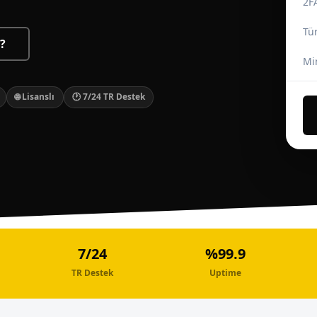
2F
Tü
?
Mi
🌐 Lisanslı
🕐 7/24 TR Destek
7/24
%99.9
TR Destek
Uptime