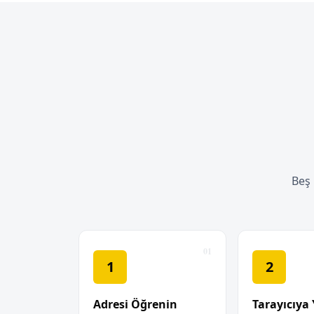
Beş 
1
2
Adresi Öğrenin
Tarayıcıya