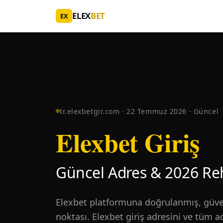
ELEX
BET
EX
tr.elexbetgir.com · 22 Temmuz 2026 · Güncel
Elexbet Giriş
Güncel Adres & 2026 Re
Elexbet platformuna doğrulanmış, güvenl
noktası. Elexbet giriş adresini ve tüm 