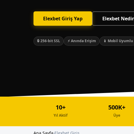
Elexbet Giriş Yap
Elexbet Nedir
🔒 256-bit SSL
⚡ Anında Erişim
📱 Mobil Uyumlu
10+
500K+
Yıl Aktif
Üye
Ana Sayfa
›
Elexbet Giriş