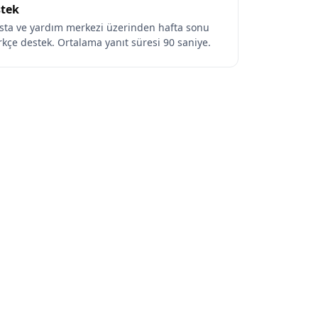
stek
osta ve yardım merkezi üzerinden hafta sonu
ürkçe destek. Ortalama yanıt süresi 90 saniye.