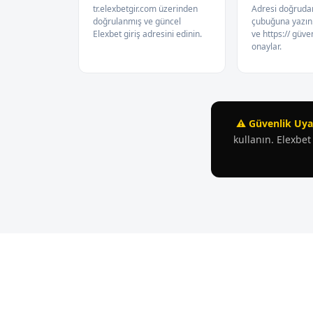
tr.elexbetgir.com üzerinden
Adresi doğruda
doğrulanmış ve güncel
çubuğuna yazın. 
Elexbet giriş adresini edinin.
ve https:// güve
onaylar.
⚠ Güvenlik Uyar
kullanın. Elexbet